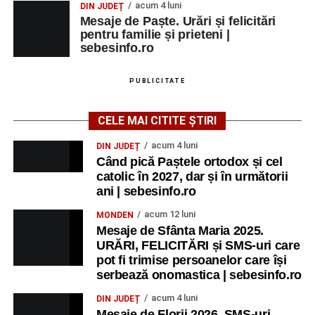
acum 4 luni
DIN JUDEȚ
Mesaje de Paște. Urări și felicitări
pentru familie și prieteni |
sebesinfo.ro
PUBLICITATE
CELE MAI CITITE ȘTIRI
acum 4 luni
DIN JUDEȚ
Când pică Paștele ortodox și cel
catolic în 2027, dar și în următorii
ani | sebesinfo.ro
acum 12 luni
MONDEN
Mesaje de Sfânta Maria 2025.
URĂRI, FELICITĂRI și SMS-uri care
pot fi trimise persoanelor care își
serbează onomastica | sebesinfo.ro
acum 4 luni
DIN JUDEȚ
Mesaje de Florii 2026. SMS-uri,