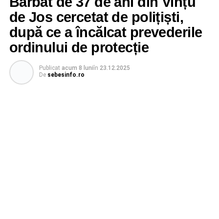
Bărbat de 37 de ani din Vințu
de Jos cercetat de polițiști,
după ce a încălcat prevederile
ordinului de protecție
Publicat
acum 8 luni
în
23.12.2025
De
sebesinfo.ro