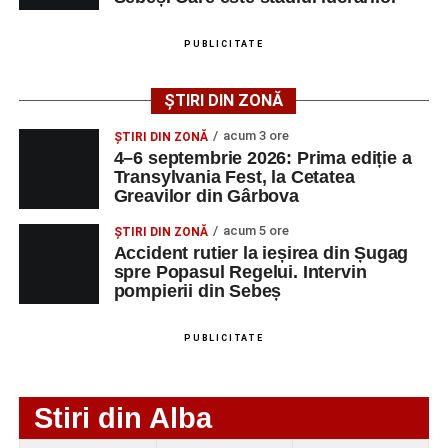
PUBLICITATE
Adaugă-ne ca sursă preferată
ȘTIRI DIN ZONĂ
Urmărește-ne pe Google News
acum 3 ore
ȘTIRI DIN ZONĂ
4–6 septembrie 2026: Prima ediție a
Transylvania Fest, la Cetatea
Ultimele știri din Sebeș
Greavilor din Gârbova
4–6 septembrie 2026: Prima ediție a Transylvania
acum 5 ore
ȘTIRI DIN ZONĂ
Fest, la Cetatea Greavilor din Gârbova
Accident rutier la ieșirea din Șugag
spre Popasul Regelui. Intervin
Accident rutier la ieșirea din Șugag spre Popasul
pompierii din Sebeș
Regelui. Intervin pompierii din Sebeș
Biciclist de 70 de ani, rănit într-un accident rutier
PUBLICITATE
produs pe strada Dorobanți din Sebeș
Stiri din Alba