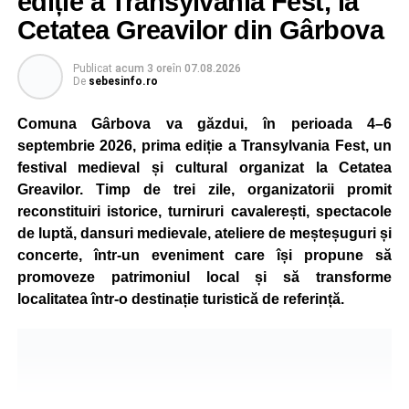
ediție a Transylvania Fest, la
Cetatea Greavilor din Gârbova
Publicat
acum 3 ore
în
07.08.2026
De
sebesinfo.ro
Comuna Gârbova va găzdui, în perioada 4–6
septembrie 2026, prima ediție a Transylvania Fest, un
festival medieval și cultural organizat la Cetatea
Greavilor. Timp de trei zile, organizatorii promit
reconstituiri istorice, turniruri cavalerești, spectacole
de luptă, dansuri medievale, ateliere de meșteșuguri și
concerte, într-un eveniment care își propune să
promoveze patrimoniul local și să transforme
localitatea într-o destinație turistică de referință.