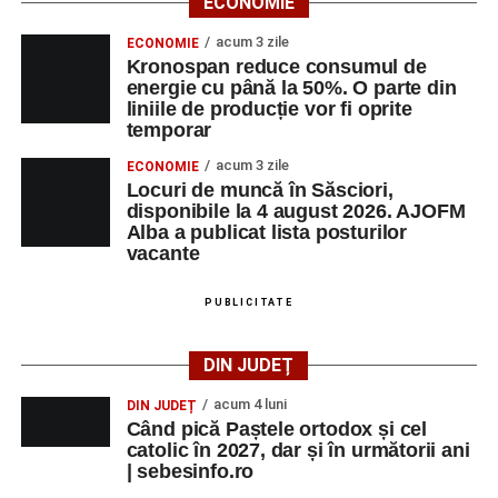
ECONOMIE
acum 3 zile
ECONOMIE
Kronospan reduce consumul de
energie cu până la 50%. O parte din
liniile de producție vor fi oprite
temporar
acum 3 zile
ECONOMIE
Locuri de muncă în Săsciori,
disponibile la 4 august 2026. AJOFM
Alba a publicat lista posturilor
vacante
PUBLICITATE
DIN JUDEȚ
acum 4 luni
DIN JUDEȚ
Când pică Paștele ortodox și cel
catolic în 2027, dar și în următorii ani
| sebesinfo.ro