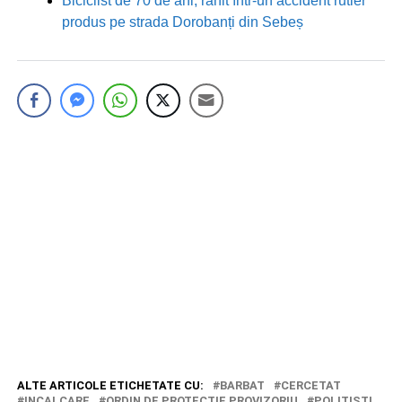
Biciclist de 70 de ani, rănit într-un accident rutier
produs pe strada Dorobanți din Sebeș
ALTE ARTICOLE ETICHETATE CU:
BARBAT
CERCETAT
INCALCARE
ORDIN DE PROTECTIE PROVIZORIU
POLITISTI