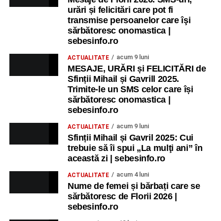
urări și felicitări care pot fi
transmise persoanelor care îşi
sărbătoresc onomastica |
sebesinfo.ro
acum 9 luni
ACTUALITATE
MESAJE, URĂRI și FELICITĂRI de
Sfinții Mihail și Gavrill 2025.
Trimite-le un SMS celor care își
sărbătoresc onomastica |
sebesinfo.ro
acum 9 luni
ACTUALITATE
Sfinții Mihail și Gavril 2025: Cui
trebuie să îi spui „La mulţi ani” în
această zi | sebesinfo.ro
acum 4 luni
ACTUALITATE
Nume de femei și bărbați care se
sărbătoresc de Florii 2026 |
sebesinfo.ro