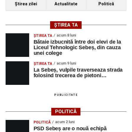
Ştirea zilei
Actualitate
Politică
ȘTIREA TA
acum 8 luni
ŞTIREA TA
Bătaie izbucnită între doi elevi de la
Liceul Tehnologic Sebeș, din cauza
unei colege
acum 9 luni
ŞTIREA TA
La Sebeș, vulpile traverseaza strada
folosind trecerea de pietoni…
PUBLICITATE
POLITICĂ
acum 2 luni
POLITICĂ
PSD Sebeș are o nouă echipă