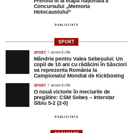
Premiul III la etapa națională a
Concursului „Memoria
Holocaustului”
PUBLICITATE
SPORT
acum 5 zile
SPORT
Mândrie pentru Valea Sebeșului: Un
copil de 10 ani cu rădăcini în Săsciori
va reprezenta România la
Campionatul Mondial de Kickboxing
acum 6 zile
SPORT
O nouă victorie în meciurile de
pregătire: CSM Sebeș – Interstar
Sibiu 5-2 (2-0)
PUBLICITATE