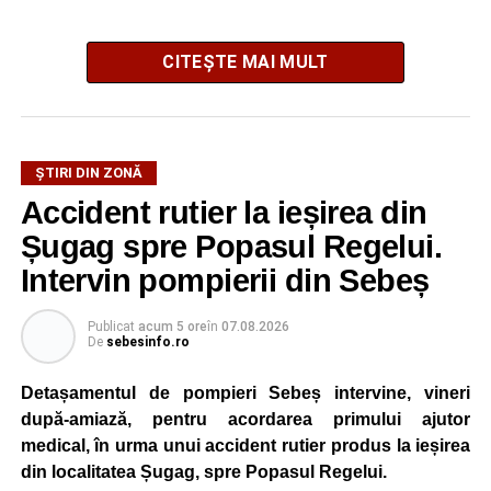
CITEȘTE MAI MULT
ȘTIRI DIN ZONĂ
Festivalul este organizat de
Asociația AGORA – Născuți
Accident rutier la ieșirea din
Liberi
, în parteneriat cu
Primăria Comunei Gârbova
și
Șugag spre Popasul Regelui.
Ordinul Cetății Mühlbach
, iar accesul publicului va fi
gratuit pe întreaga durată a manifestării.
Intervin pompierii din Sebeș
Cetatea Greavilor și zona centrală a comunei vor fi
Publicat
acum 5 ore
în
07.08.2026
De
sebesinfo.ro
transformate într-un spațiu dedicat Evului Mediu, unde
vizitatorii vor putea asista la demonstrații de luptă, turniruri
Detașamentul de pompieri Sebeș intervine, vineri
cavalerești, parade medievale, dansuri săsești și ateliere
după-amiază, pentru acordarea primului ajutor
interactive de meșteșuguri. Programul va fi completat de
medical, în urma unui accident rutier produs la ieșirea
concerte, recitaluri susținute de artiști locali și petreceri cu
din localitatea Șugag, spre Popasul Regelui.
DJ organizate în fiecare seară.