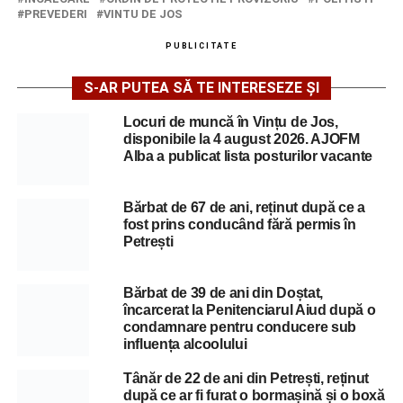
PREVEDERI
VINTU DE JOS
PUBLICITATE
S-AR PUTEA SĂ TE INTERESEZE ȘI
Locuri de muncă în Vințu de Jos,
disponibile la 4 august 2026. AJOFM
Alba a publicat lista posturilor vacante
Bărbat de 67 de ani, reținut după ce a
fost prins conducând fără permis în
Petrești
Bărbat de 39 de ani din Doștat,
încarcerat la Penitenciarul Aiud după o
condamnare pentru conducere sub
influența alcoolului
Tânăr de 22 de ani din Petrești, reținut
după ce ar fi furat o bormașină și o boxă