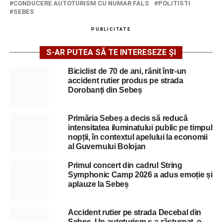
CONDUCERE AUTOTURISM CU NUMAR FALS
POLITISTI
SEBES
PUBLICITATE
S-AR PUTEA SĂ TE INTERESEZE ȘI
Biciclist de 70 de ani, rănit într-un
accident rutier produs pe strada
Dorobanți din Sebeș
Primăria Sebeș a decis să reducă
intensitatea iluminatului public pe timpul
nopții, în contextul apelului la economii
al Guvernului Bolojan
Primul concert din cadrul String
Symphonic Camp 2026 a adus emoție și
aplauze la Sebeș
Accident rutier pe strada Decebal din
Sebeș. Un autoturism s-a răsturnat, o