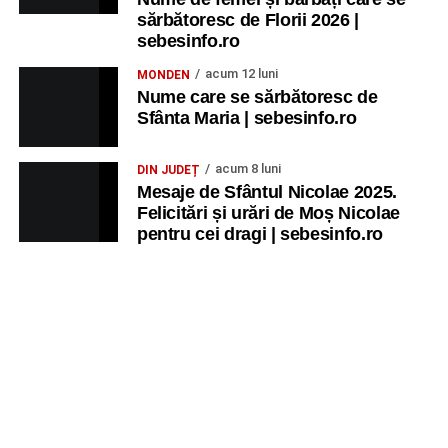
Ora 20.30
– Parcul Tineretului: proiecția filmului pentru
sărbătoresc de Florii 2026 |
copii
„Străjerii Deltei”
(România, 2021), film de familie și
sebesinfo.ro
aventură, AG.
acum 12 luni
MONDEN
Nume care se sărbătoresc de
JOI, 27 AUGUST 2026
Sfânta Maria | sebesinfo.ro
Grădina Muzeului Municipal „Ioan
acum 8 luni
DIN JUDEȚ
Raica” Sebeș
Mesaje de Sfântul Nicolae 2025.
Felicitări și urări de Moș Nicolae
pentru cei dragi | sebesinfo.ro
Ora 19.00
–
Sărbătoarea Seniorilor
– festivitatea de
premiere a cuplurilor care aniversează 50 de ani de
căsătorie.
Recital muzical:
Carmen Rădulescu Oprea
.
VINERI, 28 AUGUST 2026
Piața Primăriei