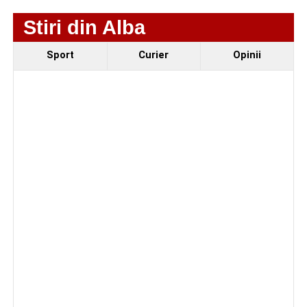
Componenta sportivă a festivalului este reprezentată de
Stiri din Alba
competiția
„Cicloaventurier de Sebeș”
, de
Cupa
Sebeșului la fotbal
rezervată juniorilor și de debutul
Sport
Curier
Opinii
oficial al echipei
CSM Sebeș
în fața propriilor suporteri.
Organizatorii au pregătit și un eveniment dedicat
seniorilor, în cadrul căruia vor fi premiate cuplurile care
sărbătoresc 50 de ani de căsătorie.
Având în vedere că
Parcul Arini
se află în proces de
reabilitare, zona de agrement și alimentație publică va fi
amenajată în
Piața Dacia
.
Programul festivalului
„Armonii în Sebeș” 2026
VINERI, 21 AUGUST 2026