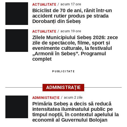
acum 17 ore
ACTUALITATE
de vârstă.
Biciclist de 70 de ani, rănit într-un
accident rutier produs pe strada
Pentru copii și tineri, festivalul propune jocuri și activități
Dorobanți din Sebeș
recreative în mai multe zone ale municipiului – Răhău,
acum 19 ore
cartierul „Mihail Kogălniceanu”, Petrești și Parcul
ACTUALITATE
Zilele Municipiului Sebeș 2026: zece
Tineretului. Programul include spectacole pentru cei mici,
zile de spectacole, filme, sport și
proiecții de film, petrecerea cu spumă și cea de-a treia
evenimente culturale, la festivalul
ediție a concursului MTB
„Cicloaventurier de Sebeș”
,
„Armonii în Sebeș”. Programul
complet
care se va desfășura la Râpa Roșie.
Publicul adult va avea la dispoziție o serie de evenimente
PUBLICITATE
culturale, printre care proiecții cinematografice, întâlniri cu
artiști locali și salonul literar
„Armonia artelor”
.
ADMINISTRAȚIE
Festivalul va cuprinde și o seară dedicată tradițiilor
acum 2 zile
ADMINISTRAȚIE
săsești, precum și un spectacol folcloric organizat în
Primăria Sebeș a decis să reducă
memoria interpretului Felician Fărcașiu.
intensitatea iluminatului public pe
timpul nopții, în contextul apelului la
Printre momentele de atracție se numără spectacolul de
economii al Guvernului Bolojan
vals și tango din Piața Primăriei, dar și concertul de rock