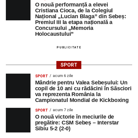
Orele 17.00–20.00
– Antrenamente libere pe traseul de
O nouă performanță a elevei
concurs.
Cristiana Cioca, de la Colegiul
Național „Lucian Blaga” din Sebeș:
Premiul III la etapa națională a
Centrul Cultural „Lucian Blaga”
Concursului „Memoria
Sebeș – Sala de spectacole
Holocaustului”
Ora 19.00
– Proiecție cinematografică:
„Unde merg
PUBLICITATE
elefanții”
(România, 2023), black comedy, în regia lui
Gabi Virginia Șarga și Cătălin Rotaru, producător Gabi
SPORT
Suciu.
acum 6 zile
SPORT
Mândrie pentru Valea Sebeșului: Un
DUMINICĂ, 23 AUGUST 2026
copil de 10 ani cu rădăcini în Săsciori
va reprezenta România la
Râpa Roșie
Campionatul Mondial de Kickboxing
acum 7 zile
SPORT
Ora 10.00
–
„Cicloaventurier de Sebeș”
– startul oficial
O nouă victorie în meciurile de
al competiției MTB pentru copii.
pregătire: CSM Sebeș – Interstar
Sibiu 5-2 (2-0)
LUNI, 24 AUGUST 2026