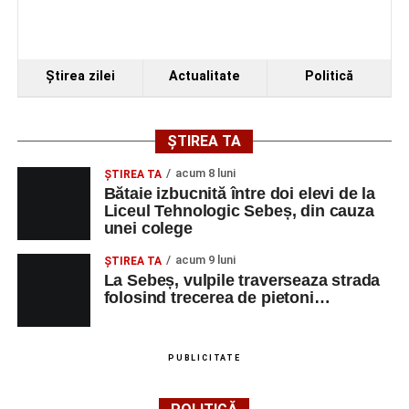
Piața Primăriei
Ora 19.00
–
Spectacol de vals și tango „Armonii în
Ştirea zilei
Actualitate
Politică
pași de dans”
Solistă:
Iulia Merca
(Opera Națională Română Cluj-
ȘTIREA TA
Napoca).
acum 8 luni
ŞTIREA TA
Acompaniază
Cluj Tango Orchestra
:
Bătaie izbucnită între doi elevi de la
Liceul Tehnologic Sebeș, din cauza
unei colege
Irina Indrei – pian
acum 9 luni
Robert Indrei – bandoneon
ŞTIREA TA
La Sebeș, vulpile traverseaza strada
Milena Vădan – vioară
folosind trecerea de pietoni…
Emanuel Elcean – contrabas
Adrian Lup – violoncel
PUBLICITATE
Dansatori:
Ioana Lascu și Horia Călin Pop
,
Raluca și