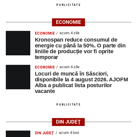
PUBLICITATE
Casa Fanfarei din Petrești
ECONOMIE
Ora 18.00
– Activități recreative pentru copii, susținute de
trupele de teatru
„Gepetto”
și
„Pied Piper”
.
acum 4 zile
ECONOMIE
Kronospan reduce consumul de
Ora 19.00
–
Seară cu tradiții săsești
, cu participarea:
energie cu până la 50%. O parte din
liniile de producție vor fi oprite
temporar
Fanfarei din Petrești;
acum 4 zile
ECONOMIE
Trupei de Dansuri Săsești;
Locuri de muncă în Săsciori,
disponibile la 4 august 2026. AJOFM
Alexandrei Pamfilie;
Alba a publicat lista posturilor
Alfred Dahinten.
vacante
Ora 20.30
– Proiecție cinematografică:
„Napoli – New
PUBLICITATE
York”
(Italia, 2024), film de familie, AP12, după o poveste
de Federico Fellini și Tullio Pinelli.
DIN JUDEȚ
MARȚI, 25 AUGUST 2026
acum 4 luni
DIN JUDEȚ