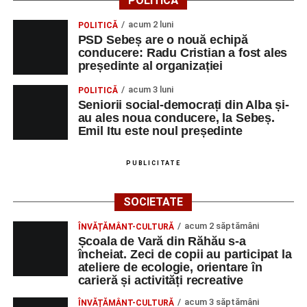
POLITICĂ
Vlad Dordea
.
acum 2 luni
POLITICĂ
Piața Primăriei
PSD Sebeș are o nouă echipă
conducere: Radu Cristian a fost ales
Orele 17.00–20.00
– Punct oficial de înscrieri și informații
președinte al organizației
(Race Office) pentru competiția
„Cicloaventurier de
acum 3 luni
POLITICĂ
Sebeș”
.
Seniorii social-democrați din Alba și-
au ales noua conducere, la Sebeș.
SÂMBĂTĂ, 22 AUGUST 2026
Emil Itu este noul președinte
Platoul Centrului Cultural „Lucian
PUBLICITATE
Blaga” Sebeș
SOCIETATE
Orele 10.00–20.00
– Punct oficial de înscrieri și informații
acum 2 săptămâni
ÎNVĂȚĂMÂNT-CULTURĂ
(Race Office) pentru competiția
„Cicloaventurier de
Școala de Vară din Răhău s-a
Sebeș”
.
încheiat. Zeci de copii au participat la
ateliere de ecologie, orientare în
Râpa Roșie
carieră și activități recreative
acum 3 săptămâni
ÎNVĂȚĂMÂNT-CULTURĂ