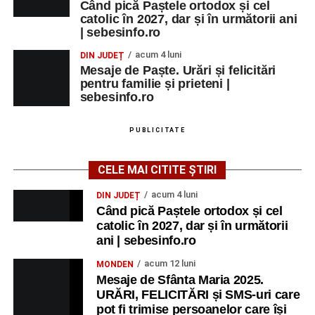
Când pică Paștele ortodox și cel
catolic în 2027, dar și în următorii ani
Grădina Muzeului Municipal „Ioan
| sebesinfo.ro
Raica” Sebeș
acum 4 luni
DIN JUDEȚ
Mesaje de Paște. Urări și felicitări
Ora 18.00
–
„Armonia artelor”
– salon literar și întâlnire
pentru familie și prieteni |
cu artele plastice, organizat alături de artiști locali.
sebesinfo.ro
Ora 20.30
– Proiecție cinematografică:
„Primavera”
PUBLICITATE
(Italia, 2025), dramă inspirată de povestea nașterii operei
„Anotimpurile”
de Antonio Vivaldi (rating N-15).
CELE MAI CITITE ȘTIRI
MIERCURI, 26 AUGUST 2026
acum 4 luni
DIN JUDEȚ
Când pică Paștele ortodox și cel
catolic în 2027, dar și în următorii
Copiii în armonia orașului
ani | sebesinfo.ro
Ora 10.00
– Școala din Răhău: activități recreative pentru
acum 12 luni
MONDEN
copii.
Mesaje de Sfânta Maria 2025.
URĂRI, FELICITĂRI și SMS-uri care
Ora 11.00
– Curtea Școlii „M. Kogălniceanu”: activități
pot fi trimise persoanelor care își