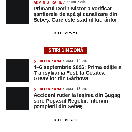
acum 7 zile
ADMINISTRAȚIE
simfonic susținut în Grădina Muzeului Municipal „Ioan
Primarul Dorin Nistor a verificat
Raica”, sub bagheta dirijorului
Remus Grama
, alături de
șantierele de apă și canalizare din
muzicieni români de prestigiu.
Sebeș. Care este stadiul lucrărilor
Și în acest an, pe scenă vor urca atât artiști consacrați, cât
PUBLICITATE
și interpreți originari din Sebeș, care și-au construit
cariere de succes în țară și în străinătate.
ȘTIRI DIN ZONĂ
Festivalul include și o componentă cinematografică
acum 11 ore
ȘTIRI DIN ZONĂ
importantă. Publicul va putea urmări mai multe producții
4–6 septembrie 2026: Prima ediție a
Transylvania Fest, la Cetatea
realizate cu implicarea producătoarei
Gabi Suciu
,
Greavilor din Gârbova
originară din Sebeș, prezentă de-a lungul timpului la
unele dintre cele mai importante festivaluri europene de
acum 13 ore
ȘTIRI DIN ZONĂ
film.
Accident rutier la ieșirea din Șugag
spre Popasul Regelui. Intervin
pompierii din Sebeș
Un alt moment așteptat este show-ul susținut de
DJ
Phantom (Edy Schneider)
care va oferi un spectacol de
muzică electronică și un impresionant show de lasere în
PUBLICITATE
Piața Primăriei.