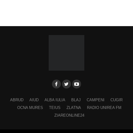
Ora 19.00
–
Spectacol folcloric omagial „Felician
Fărcășiu”
.
Participă:
Adina Hada
Cristian Fodor
Miruna Medrea
Alina Secășan
Georgiana Petrescu
Ancuța Stănuș
ABRUD
AIUD
ALBA IULIA
BLAJ
CAMPENI
CUGIR
Georgiana Pavelescu
OCNA MURES
TEIUS
ZLATNA
RADIO UNIREA FM
Alina Andrei
ZIAREONLINE24
George Drăgan
Alina Maer