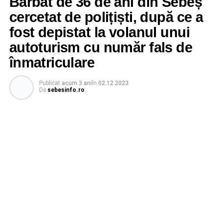
Bărbat de 36 de ani din Sebeș
cercetat de polițiști, după ce a
fost depistat la volanul unui
autoturism cu număr fals de
înmatriculare
Publicat
acum 3 ani
în
02.12.2023
De
sebesinfo.ro