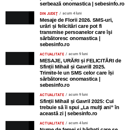
recreative pentru copii.
serbează onomastica | sebesinfo.ro
acum 4 luni
DIN JUDEȚ
Ora 17.00
– Grădina Muzeului Municipal „Ioan Raica”
Mesaje de Florii 2026. SMS-uri,
Sebeș: încheierea Școlii de vară
„Curcubeul Prieteniei”
.
urări și felicitări care pot fi
transmise persoanelor care îşi
Ora 18.30
– Aula Primăriei Municipiului Sebeș:
sărbătoresc onomastica |
festivitatea de premiere a șefilor de promoție și a elevilor
sebesinfo.ro
care au obținut rezultate remarcabile la examenele de
acum 9 luni
ACTUALITATE
Evaluare Națională și Bacalaureat.
MESAJE, URĂRI și FELICITĂRI de
Sfinții Mihail și Gavrill 2025.
Ora 19.00
– Parcul Tineretului:
Spectacol pentru copii și
Trimite-le un SMS celor care își
Spuma Party
.
sărbătoresc onomastica |
sebesinfo.ro
Participă:
acum 9 luni
ACTUALITATE
Sfinții Mihail și Gavril 2025: Cui
Alexandra Pamfilie și Școala de muzică
„DoReMi”
;
trebuie să îi spui „La mulţi ani” în
Ancuța Stănuș și grupul de folclor;
această zi | sebesinfo.ro
Trupa de Dansuri Săsești.
acum 4 luni
ACTUALITATE
Nume de femei și bărbați care se