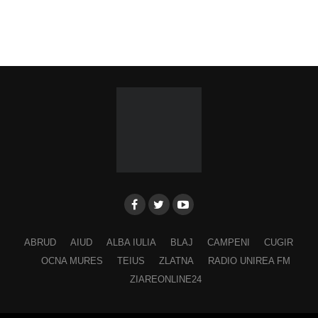
ABRUD
AIUD
ALBA IULIA
BLAJ
CAMPENI
CUGIR
OCNA MURES
TEIUS
ZLATNA
RADIO UNIREA FM
ZIAREONLINE24