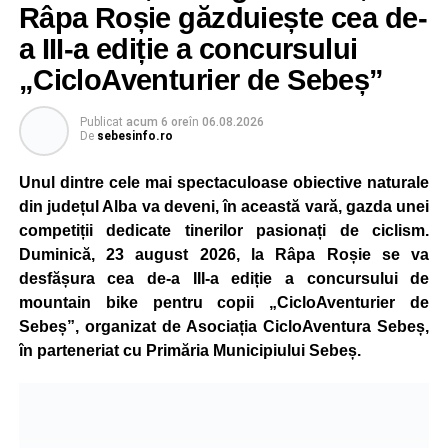
Râpa Roșie găzduiește cea de-
a III-a ediție a concursului
„CicloAventurier de Sebeș”
Publicat
acum 6 ore
în
06.08.2026
De
sebesinfo.ro
Unul dintre cele mai spectaculoase obiective naturale
din județul Alba va deveni, în această vară, gazda unei
competiții dedicate tinerilor pasionați de ciclism.
Duminică, 23 august 2026, la Râpa Roșie se va
desfășura cea de-a III-a ediție a concursului de
mountain bike pentru copii „CicloAventurier de
Sebeș”, organizat de Asociația CicloAventura Sebeș,
în parteneriat cu Primăria Municipiului Sebeș.