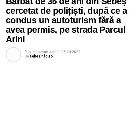
Bărbat de 35 de ani din Sebeș
cercetat de polițiști, după ce a
condus un autoturism fără a
avea permis, pe strada Parcul
Arini
Publicat
acum 4 ani
în
05.10.2022
De
sebesinfo.ro