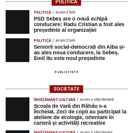
POLITICĂ
apelului la economii al Guvernului Bolojan
acum 2 luni
POLITICĂ
Duminică, 23 august 2026, Râpa Roșie găzduiește
PSD Sebeș are o nouă echipă
cea de-a III-a ediție a concursului „CicloAventurier
conducere: Radu Cristian a fost ales
de Sebeș”
președinte al organizației
Primul concert din cadrul String Symphonic Camp
acum 2 luni
POLITICĂ
2026 a adus emoție și aplauze la Sebeș
Seniorii social-democrați din Alba și-
au ales noua conducere, la Sebeș.
Emil Itu este noul președinte
PUBLICITATE
SOCIETATE
acum o săptămână
ÎNVĂȚĂMÂNT-CULTURĂ
Școala de Vară din Răhău s-a
încheiat. Zeci de copii au participat la
ateliere de ecologie, orientare în
carieră și activități recreative
acum 3 săptămâni
ÎNVĂȚĂMÂNT-CULTURĂ