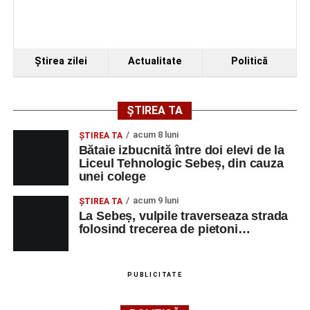
Organizatorii au transmis că recitalul de la Sebeș
reprezintă doar începutul unei serii de concerte care vor
Ştirea zilei
Actualitate
Politică
avea loc pe parcursul taberei, oferind comunității din
județul Alba ocazia de a descoperi tineri interpreți talentați
și de a lua parte la un veritabil schimb cultural prin
ȘTIREA TA
muzică.
acum 8 luni
ŞTIREA TA
Bătaie izbucnită între doi elevi de la
Liceul Tehnologic Sebeș, din cauza
unei colege
Adaugă-ne ca sursă preferată
acum 9 luni
ŞTIREA TA
La Sebeș, vulpile traverseaza strada
Urmărește-ne pe Google News
folosind trecerea de pietoni…
Ultimele știri din Sebeș
PUBLICITATE
Primăria Sebeș a decis să reducă intensitatea
iluminatului public pe timpul nopții, în contextul