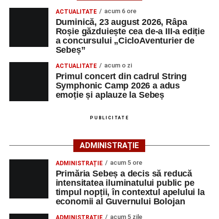
ora 10:00, la Râpa Roșie.
acum 6 ore
ACTUALITATE
Duminică, 23 august 2026, Râpa
Înscrierile online sunt deschise până în 22 august 2026 și
Roșie găzduiește cea de-a III-a ediție
pot fi efectuate pe site-ul
www.cicloaventura.ro
.
String Symphonic Camp 2026 reunește tineri
a concursului „CicloAventurier de
instrumentiști din 6 țări, alături de voluntari și foști elevi ai
Sebeș”
Liceului de Arte „Regina Maria”, din Alba Iulia, care
acum o zi
ACTUALITATE
participă, timp de o săptămână, la cursuri de
Primul concert din cadrul String
Adaugă-ne ca sursă preferată
perfecționare, repetiții și activități artistice desfășurate sub
Symphonic Camp 2026 a adus
îndrumarea unor profesori și mentori.
emoție și aplauze la Sebeș
Urmărește-ne pe Google News
PUBLICITATE
Ultimele știri din Sebeș
ADMINISTRAȚIE
Primăria Sebeș a decis să reducă intensitatea
acum 5 ore
ADMINISTRAȚIE
iluminatului public pe timpul nopții, în contextul
Primăria Sebeș a decis să reducă
apelului la economii al Guvernului Bolojan
intensitatea iluminatului public pe
timpul nopții, în contextul apelului la
Duminică, 23 august 2026, Râpa Roșie găzduiește
economii al Guvernului Bolojan
cea de-a III-a ediție a concursului „CicloAventurier
de Sebeș”
acum 5 zile
ADMINISTRAȚIE