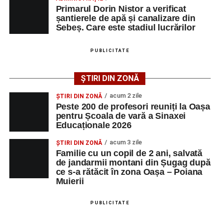
Primarul Dorin Nistor a verificat
Primul concert din cadrul String Symphonic Camp
șantierele de apă și canalizare din
2026 a adus emoție și aplauze la Sebeș
Sebeș. Care este stadiul lucrărilor
După mai multe zile de pregătire intensivă, participanții
au venit la Sebeș și au susținut un recital apreciat de
PUBLICITATE
public. Fiecare interpretare a evidențiat nivelul artistic al
tinerilor muzicieni și munca depusă în cadrul taberei, iar
ȘTIRI DIN ZONĂ
spectatorii au răsplătit prestațiile cu aplauze îndelungate.
acum 2 zile
ȘTIRI DIN ZONĂ
Peste 200 de profesori reuniți la Oașa
pentru Școala de vară a Sinaxei
Educaționale 2026
acum 3 zile
ȘTIRI DIN ZONĂ
Familie cu un copil de 2 ani, salvată
de jandarmii montani din Șugag după
ce s-a rătăcit în zona Oașa – Poiana
Muierii
PUBLICITATE