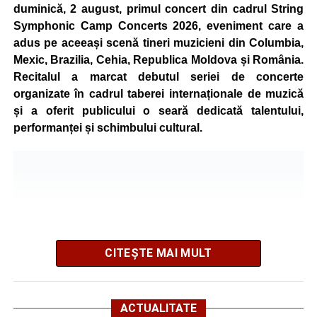
mountain bike. La finalul întrecerii, cei mai bine clasați
duminică, 2 august, primul concert din cadrul String
concurenți vor fi recompensați cu premii în bani și premii
Symphonic Camp Concerts 2026, eveniment care a
oferite de partenerii evenimentului.
adus pe aceeași scenă tineri muzicieni din Columbia,
Mexic, Brazilia, Cehia, Republica Moldova și România.
Înaintea zilei de concurs, participanții își vor putea ridica
Recitalul a marcat debutul seriei de concerte
numerele de concurs, confirma înscrierile online sau se
organizate în cadrul taberei internaționale de muzică
vor putea înscrie direct la competiție în cadrul Punctului
și a oferit publicului o seară dedicată talentului,
Oficial de Înscrieri și Informații (Race Office), care va
performanței și schimbului cultural.
funcționa după următorul program:
• vineri, 21 august, între orele 17:00 și 20:00, în Piața
Primăriei Sebeș;
• sâmbătă, 22 august, între orele 10:00 și 20:00, pe platoul
Centrului Cultural „Lucian Blaga” Sebeș;
• sâmbătă, 22 august, între orele 17:00 și 20:00, la Râpa
Roșie, unde vor avea loc și antrenamente libere pe
CITEȘTE MAI MULT
traseul de concurs.
Startul competiției va fi dat duminică, 23 august 2026, la
ACTUALITATE