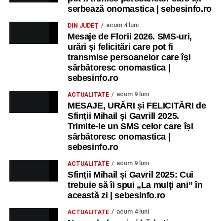
serbează onomastica | sebesinfo.ro
acum 4 luni
DIN JUDEȚ
Mesaje de Florii 2026. SMS-uri,
urări și felicitări care pot fi
transmise persoanelor care îşi
sărbătoresc onomastica |
sebesinfo.ro
acum 9 luni
ACTUALITATE
MESAJE, URĂRI și FELICITĂRI de
Sfinții Mihail și Gavrill 2025.
Trimite-le un SMS celor care își
sărbătoresc onomastica |
sebesinfo.ro
acum 9 luni
ACTUALITATE
Sfinții Mihail și Gavril 2025: Cui
trebuie să îi spui „La mulţi ani” în
această zi | sebesinfo.ro
acum 4 luni
ACTUALITATE