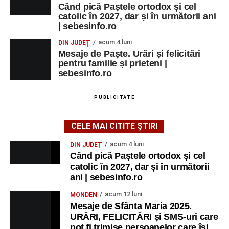
Când pică Paștele ortodox și cel
catolic în 2027, dar și în următorii ani
| sebesinfo.ro
acum 4 luni
DIN JUDEȚ
Mesaje de Paște. Urări și felicitări
pentru familie și prieteni |
sebesinfo.ro
PUBLICITATE
CELE MAI CITITE ȘTIRI
acum 4 luni
DIN JUDEȚ
Când pică Paștele ortodox și cel
catolic în 2027, dar și în următorii
ani | sebesinfo.ro
acum 12 luni
MONDEN
Mesaje de Sfânta Maria 2025.
URĂRI, FELICITĂRI și SMS-uri care
pot fi trimise persoanelor care își