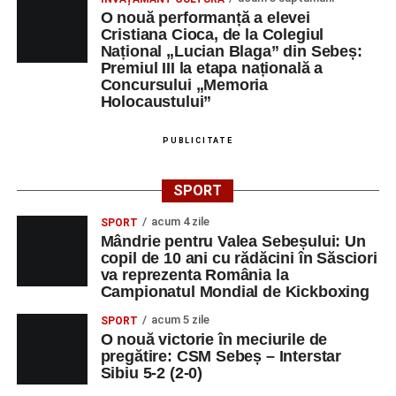
O nouă performanță a elevei
Cristiana Cioca, de la Colegiul
Național „Lucian Blaga” din Sebeș:
Premiul III la etapa națională a
Concursului „Memoria
Holocaustului”
PUBLICITATE
SPORT
acum 4 zile
SPORT
Mândrie pentru Valea Sebeșului: Un
copil de 10 ani cu rădăcini în Săsciori
va reprezenta România la
Campionatul Mondial de Kickboxing
acum 5 zile
SPORT
O nouă victorie în meciurile de
pregătire: CSM Sebeș – Interstar
Sibiu 5-2 (2-0)