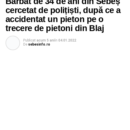
Bărbat de 34 de ani din Sebeș
cercetat de polițiști, după ce a
accidentat un pieton pe o
trecere de pietoni din Blaj
Publicat
acum 5 ani
în
04.01.2022
De
sebesinfo.ro