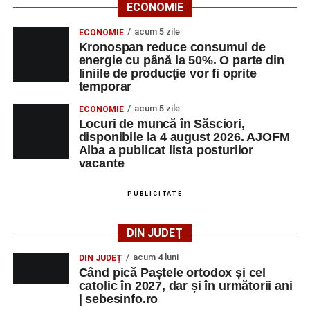
ECONOMIE
acum 5 zile
ECONOMIE
Kronospan reduce consumul de
energie cu până la 50%. O parte din
liniile de producție vor fi oprite
temporar
acum 5 zile
ECONOMIE
Locuri de muncă în Săsciori,
disponibile la 4 august 2026. AJOFM
Alba a publicat lista posturilor
vacante
PUBLICITATE
DIN JUDEȚ
acum 4 luni
DIN JUDEȚ
Când pică Paștele ortodox și cel
catolic în 2027, dar și în următorii ani
| sebesinfo.ro