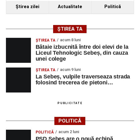
Ştirea zilei
Actualitate
Politică
ȘTIREA TA
acum 8 luni
ŞTIREA TA
Bătaie izbucnită între doi elevi de la
Liceul Tehnologic Sebeș, din cauza
unei colege
acum 9 luni
ŞTIREA TA
La Sebeș, vulpile traverseaza strada
folosind trecerea de pietoni…
PUBLICITATE
POLITICĂ
acum 2 luni
POLITICĂ
PSD Sebeș are o nouă echipă