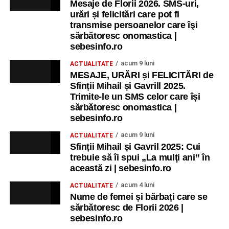
Mesaje de Florii 2026. SMS-uri,
urări și felicitări care pot fi
transmise persoanelor care îşi
sărbătoresc onomastica |
sebesinfo.ro
acum 9 luni
ACTUALITATE
MESAJE, URĂRI și FELICITĂRI de
Sfinții Mihail și Gavrill 2025.
Trimite-le un SMS celor care își
sărbătoresc onomastica |
sebesinfo.ro
acum 9 luni
ACTUALITATE
Sfinții Mihail și Gavril 2025: Cui
trebuie să îi spui „La mulţi ani” în
această zi | sebesinfo.ro
acum 4 luni
ACTUALITATE
Nume de femei și bărbați care se
sărbătoresc de Florii 2026 |
sebesinfo.ro