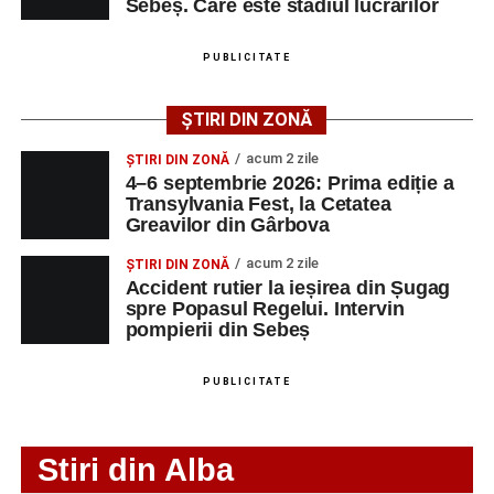
Sebeș. Care este stadiul lucrărilor
Ultimele știri din Sebeș
Femeie de 66 de ani, transportată în stare gravă la
PUBLICITATE
spital după ce a fost lovită de o motocicletă pe
strada Dorobanți din Sebeș
ȘTIRI DIN ZONĂ
Accident pe strada Dorobanți din Sebeș: fermeie
acum 2 zile
ȘTIRI DIN ZONĂ
de 66 de ani rănită grav, după ce a fost lovită de o
4–6 septembrie 2026: Prima ediție a
motocicletă
Transylvania Fest, la Cetatea
Greavilor din Gârbova
4–6 septembrie 2026: Prima ediție a Transylvania
Fest, la Cetatea Greavilor din Gârbova
acum 2 zile
ȘTIRI DIN ZONĂ
Accident rutier la ieșirea din Șugag
spre Popasul Regelui. Intervin
pompierii din Sebeș
PUBLICITATE
Stiri din Alba