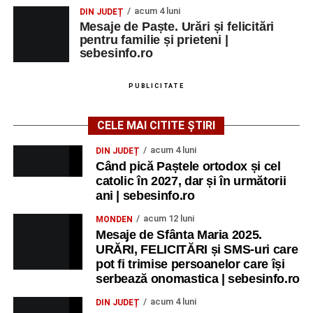
acum 4 luni
DIN JUDEȚ
Mesaje de Paște. Urări și felicitări
pentru familie și prieteni |
sebesinfo.ro
PUBLICITATE
CELE MAI CITITE ȘTIRI
acum 4 luni
DIN JUDEȚ
Când pică Paștele ortodox și cel
catolic în 2027, dar și în următorii
ani | sebesinfo.ro
acum 12 luni
MONDEN
Mesaje de Sfânta Maria 2025.
URĂRI, FELICITĂRI și SMS-uri care
pot fi trimise persoanelor care își
serbează onomastica | sebesinfo.ro
acum 4 luni
DIN JUDEȚ