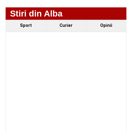
Componenta sportivă a festivalului este reprezentată de
Stiri din Alba
competiția
„Cicloaventurier de Sebeș”
, de
Cupa
Sebeșului la fotbal
rezervată juniorilor și de debutul
Sport
Curier
Opinii
oficial al echipei
CSM Sebeș
în fața propriilor suporteri.
Organizatorii au pregătit și un eveniment dedicat
seniorilor, în cadrul căruia vor fi premiate cuplurile care
sărbătoresc 50 de ani de căsătorie.
Având în vedere că
Parcul Arini
se află în proces de
reabilitare, zona de agrement și alimentație publică va fi
amenajată în
Piața Dacia
.
Programul festivalului
„Armonii în Sebeș” 2026
VINERI, 21 AUGUST 2026