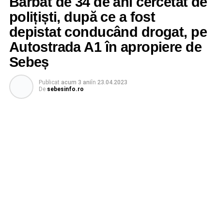
Bărbat de 34 de ani cercetat de
polițiști, după ce a fost
depistat conducând drogat, pe
Autostrada A1 în apropiere de
Sebeș
Publicat
acum 3 ani
în
23.04.2023
De
sebesinfo.ro