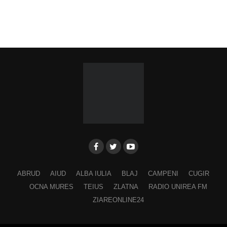
Ora 19.00
–
Spectacol folcloric omagial „Felician
Fărcășiu”
.
Participă:
Adina Hada
Cristian Fodor
Miruna Medrea
Alina Secășan
Georgiana Petrescu
Ancuța Stănuș
ABRUD
AIUD
ALBA IULIA
BLAJ
CAMPENI
CUGIR
Georgiana Pavelescu
OCNA MURES
TEIUS
ZLATNA
RADIO UNIREA FM
Alina Andrei
ZIAREONLINE24
George Drăgan
Alina Maer