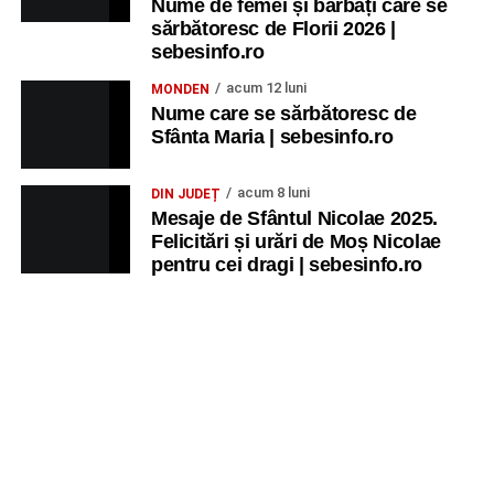
Nume de femei și bărbați care se
Ora 20.30
– Parcul Tineretului: proiecția filmului pentru
sărbătoresc de Florii 2026 |
copii
„Străjerii Deltei”
(România, 2021), film de familie și
sebesinfo.ro
aventură, AG.
acum 12 luni
MONDEN
Nume care se sărbătoresc de
JOI, 27 AUGUST 2026
Sfânta Maria | sebesinfo.ro
Grădina Muzeului Municipal „Ioan
acum 8 luni
DIN JUDEȚ
Raica” Sebeș
Mesaje de Sfântul Nicolae 2025.
Felicitări și urări de Moș Nicolae
pentru cei dragi | sebesinfo.ro
Ora 19.00
–
Sărbătoarea Seniorilor
– festivitatea de
premiere a cuplurilor care aniversează 50 de ani de
căsătorie.
Recital muzical:
Carmen Rădulescu Oprea
.
VINERI, 28 AUGUST 2026
Piața Primăriei