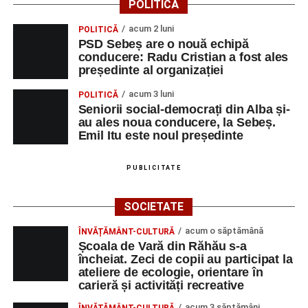
POLITICĂ
Vlad Dordea
.
acum 2 luni
POLITICĂ
Piața Primăriei
PSD Sebeș are o nouă echipă
conducere: Radu Cristian a fost ales
Orele 17.00–20.00
– Punct oficial de înscrieri și informații
președinte al organizației
(Race Office) pentru competiția
„Cicloaventurier de
acum 3 luni
POLITICĂ
Sebeș”
.
Seniorii social-democrați din Alba și-
au ales noua conducere, la Sebeș.
SÂMBĂTĂ, 22 AUGUST 2026
Emil Itu este noul președinte
Platoul Centrului Cultural „Lucian
PUBLICITATE
Blaga” Sebeș
SOCIETATE
Orele 10.00–20.00
– Punct oficial de înscrieri și informații
acum o săptămână
ÎNVĂȚĂMÂNT-CULTURĂ
(Race Office) pentru competiția
„Cicloaventurier de
Școala de Vară din Răhău s-a
Sebeș”
.
încheiat. Zeci de copii au participat la
ateliere de ecologie, orientare în
Râpa Roșie
carieră și activități recreative
acum 3 săptămâni