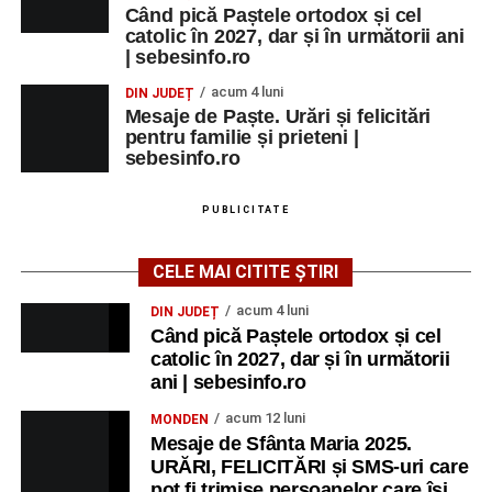
Când pică Paștele ortodox și cel
catolic în 2027, dar și în următorii ani
Grădina Muzeului Municipal „Ioan
| sebesinfo.ro
Raica” Sebeș
acum 4 luni
DIN JUDEȚ
Mesaje de Paște. Urări și felicitări
Ora 18.00
–
„Armonia artelor”
– salon literar și întâlnire
pentru familie și prieteni |
cu artele plastice, organizat alături de artiști locali.
sebesinfo.ro
Ora 20.30
– Proiecție cinematografică:
„Primavera”
PUBLICITATE
(Italia, 2025), dramă inspirată de povestea nașterii operei
„Anotimpurile”
de Antonio Vivaldi (rating N-15).
CELE MAI CITITE ȘTIRI
MIERCURI, 26 AUGUST 2026
acum 4 luni
DIN JUDEȚ
Când pică Paștele ortodox și cel
catolic în 2027, dar și în următorii
Copiii în armonia orașului
ani | sebesinfo.ro
Ora 10.00
– Școala din Răhău: activități recreative pentru
acum 12 luni
MONDEN
copii.
Mesaje de Sfânta Maria 2025.
URĂRI, FELICITĂRI și SMS-uri care
Ora 11.00
– Curtea Școlii „M. Kogălniceanu”: activități
pot fi trimise persoanelor care își