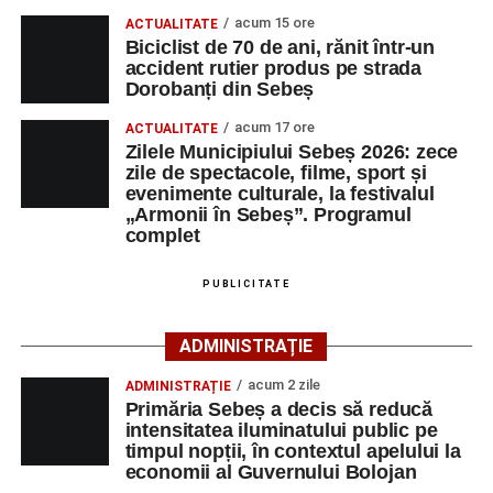
dansul și sportul, oferind activități pentru toate categoriile
acum 15 ore
ACTUALITATE
de vârstă.
Biciclist de 70 de ani, rănit într-un
accident rutier produs pe strada
Pentru copii și tineri, festivalul propune jocuri și activități
Dorobanți din Sebeș
recreative în mai multe zone ale municipiului – Răhău,
acum 17 ore
cartierul „Mihail Kogălniceanu”, Petrești și Parcul
ACTUALITATE
Zilele Municipiului Sebeș 2026: zece
Tineretului. Programul include spectacole pentru cei mici,
zile de spectacole, filme, sport și
proiecții de film, petrecerea cu spumă și cea de-a treia
evenimente culturale, la festivalul
ediție a concursului MTB
„Cicloaventurier de Sebeș”
,
„Armonii în Sebeș”. Programul
complet
care se va desfășura la Râpa Roșie.
Publicul adult va avea la dispoziție o serie de evenimente
PUBLICITATE
culturale, printre care proiecții cinematografice, întâlniri cu
artiști locali și salonul literar
„Armonia artelor”
.
ADMINISTRAȚIE
Festivalul va cuprinde și o seară dedicată tradițiilor
acum 2 zile
ADMINISTRAȚIE
săsești, precum și un spectacol folcloric organizat în
Primăria Sebeș a decis să reducă
memoria interpretului Felician Fărcașiu.
intensitatea iluminatului public pe
timpul nopții, în contextul apelului la
Printre momentele de atracție se numără spectacolul de
economii al Guvernului Bolojan
vals și tango din Piața Primăriei, dar și concertul de rock