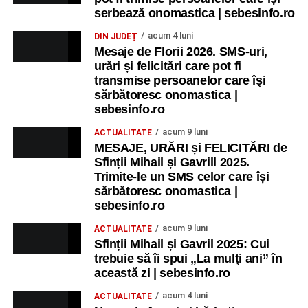
recreative pentru copii.
serbează onomastica | sebesinfo.ro
acum 4 luni
DIN JUDEȚ
Ora 17.00
– Grădina Muzeului Municipal „Ioan Raica”
Mesaje de Florii 2026. SMS-uri,
Sebeș: încheierea Școlii de vară
„Curcubeul Prieteniei”
.
urări și felicitări care pot fi
transmise persoanelor care îşi
Ora 18.30
– Aula Primăriei Municipiului Sebeș:
sărbătoresc onomastica |
festivitatea de premiere a șefilor de promoție și a elevilor
sebesinfo.ro
care au obținut rezultate remarcabile la examenele de
acum 9 luni
ACTUALITATE
Evaluare Națională și Bacalaureat.
MESAJE, URĂRI și FELICITĂRI de
Sfinții Mihail și Gavrill 2025.
Ora 19.00
– Parcul Tineretului:
Spectacol pentru copii și
Trimite-le un SMS celor care își
Spuma Party
.
sărbătoresc onomastica |
sebesinfo.ro
Participă:
acum 9 luni
ACTUALITATE
Sfinții Mihail și Gavril 2025: Cui
Alexandra Pamfilie și Școala de muzică
„DoReMi”
;
trebuie să îi spui „La mulţi ani” în
Ancuța Stănuș și grupul de folclor;
această zi | sebesinfo.ro
Trupa de Dansuri Săsești.
acum 4 luni
ACTUALITATE