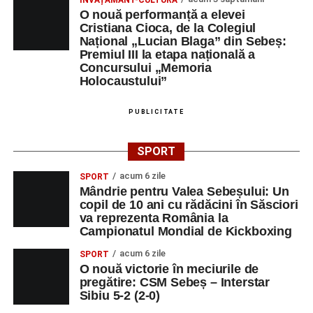
ÎNVĂȚĂMÂNT-CULTURĂ
Orele 17.00–20.00
– Antrenamente libere pe traseul de
O nouă performanță a elevei
concurs.
Cristiana Cioca, de la Colegiul
Național „Lucian Blaga” din Sebeș:
Premiul III la etapa națională a
Centrul Cultural „Lucian Blaga”
Concursului „Memoria
Sebeș – Sala de spectacole
Holocaustului”
Ora 19.00
– Proiecție cinematografică:
„Unde merg
PUBLICITATE
elefanții”
(România, 2023), black comedy, în regia lui
Gabi Virginia Șarga și Cătălin Rotaru, producător Gabi
SPORT
Suciu.
acum 6 zile
SPORT
Mândrie pentru Valea Sebeșului: Un
DUMINICĂ, 23 AUGUST 2026
copil de 10 ani cu rădăcini în Săsciori
va reprezenta România la
Râpa Roșie
Campionatul Mondial de Kickboxing
acum 6 zile
SPORT
Ora 10.00
–
„Cicloaventurier de Sebeș”
– startul oficial
O nouă victorie în meciurile de
al competiției MTB pentru copii.
pregătire: CSM Sebeș – Interstar
Sibiu 5-2 (2-0)
LUNI, 24 AUGUST 2026