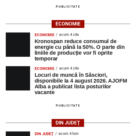
PUBLICITATE
Casa Fanfarei din Petrești
ECONOMIE
Ora 18.00
– Activități recreative pentru copii, susținute de
trupele de teatru
„Gepetto”
și
„Pied Piper”
.
acum 4 zile
ECONOMIE
Kronospan reduce consumul de
Ora 19.00
–
Seară cu tradiții săsești
, cu participarea:
energie cu până la 50%. O parte din
liniile de producție vor fi oprite
temporar
Fanfarei din Petrești;
acum 4 zile
ECONOMIE
Trupei de Dansuri Săsești;
Locuri de muncă în Săsciori,
disponibile la 4 august 2026. AJOFM
Alexandrei Pamfilie;
Alba a publicat lista posturilor
Alfred Dahinten.
vacante
Ora 20.30
– Proiecție cinematografică:
„Napoli – New
PUBLICITATE
York”
(Italia, 2024), film de familie, AP12, după o poveste
de Federico Fellini și Tullio Pinelli.
DIN JUDEȚ
MARȚI, 25 AUGUST 2026
acum 4 luni
DIN JUDEȚ