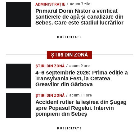
acum 7 zile
ADMINISTRAȚIE
simfonic susținut în Grădina Muzeului Municipal „Ioan
Primarul Dorin Nistor a verificat
Raica”, sub bagheta dirijorului
Remus Grama
, alături de
șantierele de apă și canalizare din
muzicieni români de prestigiu.
Sebeș. Care este stadiul lucrărilor
Și în acest an, pe scenă vor urca atât artiști consacrați, cât
PUBLICITATE
și interpreți originari din Sebeș, care și-au construit
cariere de succes în țară și în străinătate.
ȘTIRI DIN ZONĂ
Festivalul include și o componentă cinematografică
acum 9 ore
ȘTIRI DIN ZONĂ
importantă. Publicul va putea urmări mai multe producții
4–6 septembrie 2026: Prima ediție a
Transylvania Fest, la Cetatea
realizate cu implicarea producătoarei
Gabi Suciu
,
Greavilor din Gârbova
originară din Sebeș, prezentă de-a lungul timpului la
unele dintre cele mai importante festivaluri europene de
acum 11 ore
ȘTIRI DIN ZONĂ
film.
Accident rutier la ieșirea din Șugag
spre Popasul Regelui. Intervin
pompierii din Sebeș
Un alt moment așteptat este show-ul susținut de
DJ
Phantom (Edy Schneider)
care va oferi un spectacol de
muzică electronică și un impresionant show de lasere în
PUBLICITATE
Piața Primăriei.