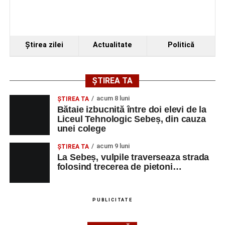
Piața Primăriei
Ora 19.00
–
Spectacol de vals și tango „Armonii în
Ştirea zilei
Actualitate
Politică
pași de dans”
Solistă:
Iulia Merca
(Opera Națională Română Cluj-
ȘTIREA TA
Napoca).
acum 8 luni
ŞTIREA TA
Acompaniază
Cluj Tango Orchestra
:
Bătaie izbucnită între doi elevi de la
Liceul Tehnologic Sebeș, din cauza
unei colege
Irina Indrei – pian
acum 9 luni
Robert Indrei – bandoneon
ŞTIREA TA
La Sebeș, vulpile traverseaza strada
Milena Vădan – vioară
folosind trecerea de pietoni…
Emanuel Elcean – contrabas
Adrian Lup – violoncel
PUBLICITATE
Dansatori:
Ioana Lascu și Horia Călin Pop
,
Raluca și