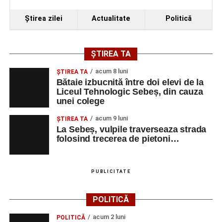
Ştirea zilei
Actualitate
Politică
ȘTIREA TA
acum 8 luni
ŞTIREA TA
Bătaie izbucnită între doi elevi de la
Liceul Tehnologic Sebeș, din cauza
unei colege
acum 9 luni
ŞTIREA TA
La Sebeș, vulpile traverseaza strada
folosind trecerea de pietoni…
PUBLICITATE
POLITICĂ
acum 2 luni
POLITICĂ