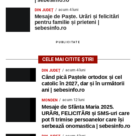
| sebesinfo.ro
acum 4 luni
DIN JUDEȚ
Mesaje de Paște. Urări și felicitări
pentru familie și prieteni |
sebesinfo.ro
PUBLICITATE
CELE MAI CITITE ȘTIRI
acum 4 luni
DIN JUDEȚ
Când pică Paștele ortodox și cel
catolic în 2027, dar și în următorii
ani | sebesinfo.ro
acum 12 luni
MONDEN
Mesaje de Sfânta Maria 2025.
URĂRI, FELICITĂRI și SMS-uri care
pot fi trimise persoanelor care își
serbează onomastica | sebesinfo.ro
acum 4 luni