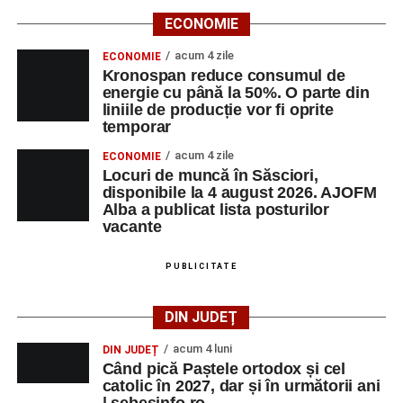
ECONOMIE
acum 4 zile
ECONOMIE
Kronospan reduce consumul de
energie cu până la 50%. O parte din
liniile de producție vor fi oprite
temporar
acum 4 zile
ECONOMIE
Locuri de muncă în Săsciori,
disponibile la 4 august 2026. AJOFM
Alba a publicat lista posturilor
vacante
PUBLICITATE
DIN JUDEȚ
acum 4 luni
DIN JUDEȚ
Când pică Paștele ortodox și cel
catolic în 2027, dar și în următorii ani