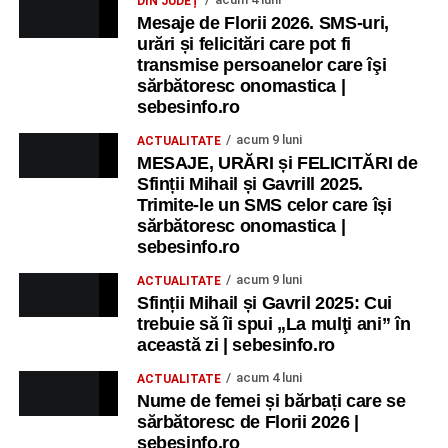
DIN JUDEȚ
Mesaje de Florii 2026. SMS-uri,
urări și felicitări care pot fi
transmise persoanelor care îşi
sărbătoresc onomastica |
sebesinfo.ro
acum 9 luni
ACTUALITATE
MESAJE, URĂRI și FELICITĂRI de
Sfinții Mihail și Gavrill 2025.
Trimite-le un SMS celor care își
sărbătoresc onomastica |
sebesinfo.ro
acum 9 luni
ACTUALITATE
Sfinții Mihail și Gavril 2025: Cui
trebuie să îi spui „La mulţi ani” în
această zi | sebesinfo.ro
acum 4 luni
ACTUALITATE
Nume de femei și bărbați care se
sărbătoresc de Florii 2026 |
sebesinfo.ro