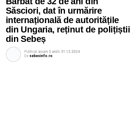
Bărbat de 32 de ani din
Săsciori, dat în urmărire
internațională de autoritățile
din Ungaria, reținut de polițiștii
din Sebeș
Publicat
acum 2 ani
în
31.12.2024
De
sebesinfo.ro