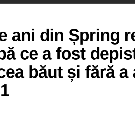
e ani din Șpring r
upă ce a fost depis
ea băut și fără a
 1