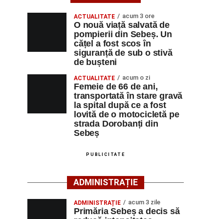
acum 3 ore
ACTUALITATE
O nouă viață salvată de
pompierii din Sebeș. Un
cățel a fost scos în
siguranță de sub o stivă
de bușteni
acum o zi
ACTUALITATE
Femeie de 66 de ani,
transportată în stare gravă
la spital după ce a fost
lovită de o motocicletă pe
strada Dorobanți din
Sebeș
PUBLICITATE
ADMINISTRAȚIE
acum 3 zile
ADMINISTRAȚIE
Primăria Sebeș a decis să