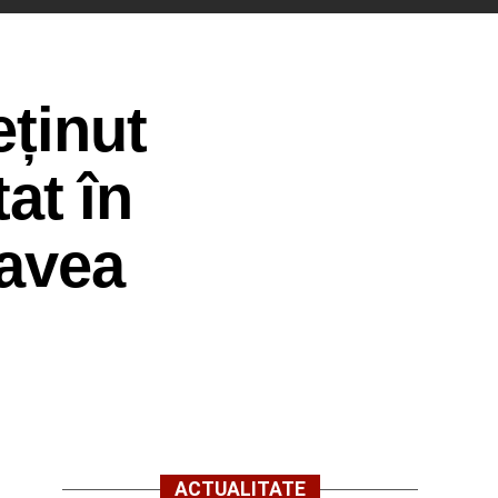
eținut
tat în
 avea
ACTUALITATE