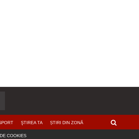
SPORT
ŞTIREA TA
ȘTIRI DIN ZONĂ
 DE COOKIES