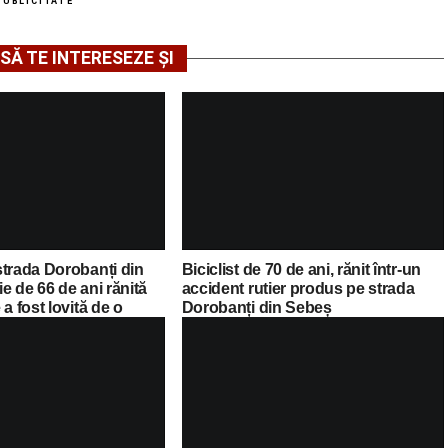
PUBLICITATE
SĂ TE INTERESEZE ȘI
strada Dorobanți din
Biciclist de 70 de ani, rănit într-un
e de 66 de ani rănită
accident rutier produs pe strada
a fost lovită de o
Dorobanți din Sebeș