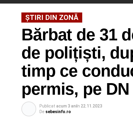
ȘTIRI DIN ZONĂ
Bărbat de 31 d
de polițiști, d
timp ce conduc
permis, pe DN
Publicat
acum 3 ani
în
22.11.2023
De
sebesinfo.ro