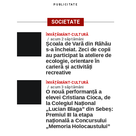
PUBLICITATE
SOCIETATE
ÎNVĂȚĂMÂNT-CULTURĂ
acum 2 săptămâni
Școala de Vară din Răhău
s-a încheiat. Zeci de copii
au participat la ateliere de
ecologie, orientare în
carieră și activități
recreative
ÎNVĂȚĂMÂNT-CULTURĂ
acum 3 săptămâni
O nouă performanță a
elevei Cristiana Cioca, de
la Colegiul Național
„Lucian Blaga” din Sebeș:
Premiul III la etapa
națională a Concursului
„Memoria Holocaustului”