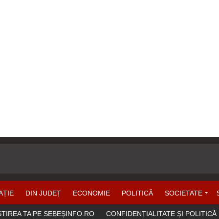
AȚIE
DIN JUDEȚ
ECONOMIE
POLITICĂ
SOCIETATE
ȘTIREA TA PE SEBEȘINFO.RO
CONFIDENȚIALITATE ȘI POLITICĂ