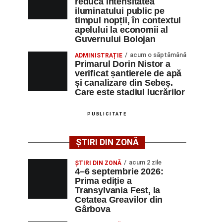
reducă intensitatea
iluminatului public pe
timpul nopții, în contextul
apelului la economii al
Guvernului Bolojan
acum o săptămână
ADMINISTRAȚIE
Primarul Dorin Nistor a
verificat șantierele de apă
și canalizare din Sebeș.
Care este stadiul lucrărilor
PUBLICITATE
ȘTIRI DIN ZONĂ
acum 2 zile
ȘTIRI DIN ZONĂ
4–6 septembrie 2026:
Prima ediție a
Transylvania Fest, la
Cetatea Greavilor din
Gârbova