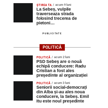
acum 9 luni
ŞTIREA TA
La Sebeș, vulpile
traverseaza strada
folosind trecerea de
pietoni…
PUBLICITATE
POLITICĂ
acum 2 luni
POLITICĂ
PSD Sebeș are o nouă
echipă conducere: Radu
Cristian a fost ales
președinte al organizației
acum 3 luni
POLITICĂ
Seniorii social-democrați
din Alba și-au ales noua
conducere, la Sebeș. Emil
Itu este noul președinte