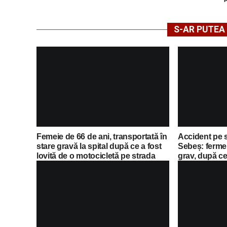
S-AR PUTEA 
Femeie de 66 de ani, transportată în
Accident pe 
stare gravă la spital după ce a fost
Sebeș: fermei
lovită de o motocicletă pe strada
grav, după ce 
Dorobanți din Sebeș
motocicletă