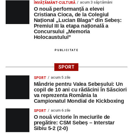
didactică, dinamica diferențelor, participarea și luarea
acum 3 săptămâni
ÎNVĂȚĂMÂNT-CULTURĂ
O nouă performanță a elevei
deciziilor, comunitatea Sinaxa Educațională își propune
Cristiana Cioca, de la Colegiul
să revină la întrebările fundamentale despre valorile care
Național „Lucian Blaga” din Sebeș:
stau la baza actului educațional și despre rolul
Premiul III la etapa națională a
profesorului în formarea caracterului tinerilor.
Concursului „Memoria
Holocaustului”
Despre comunitatea Sinaxa Educațională
PUBLICITATE
Asociația
„Sinaxa Educațională”
este o comunitate de
profesori, dedicată susținerii unei educații centrate pe
SPORT
valorile creștin-ortodoxe și pe formarea caracterului
acum 5 zile
elevilor. Născută din experiența duhovnicească și
SPORT
Mândrie pentru Valea Sebeșului: Un
formativă a Mănăstirii Oașa, Sinaxa își propune să
copil de 10 ani cu rădăcini în Săsciori
sprijine profesorii în regăsirea motivației interioare,
va reprezenta România la
oferindu-le nu doar instrumente metodice actuale, ci și
Campionatul Mondial de Kickboxing
contexte de sprijin reciproc, colaborare și reconectare la
acum 6 zile
SPORT
vocația pedagogică autentică.
O nouă victorie în meciurile de
pregătire: CSM Sebeș – Interstar
Sibiu 5-2 (2-0)