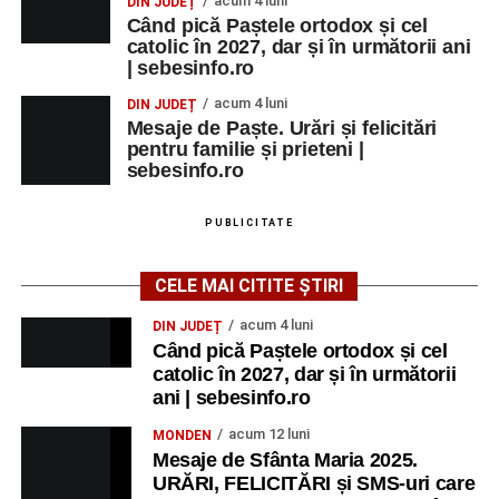
acum 4 luni
DIN JUDEȚ
Când pică Paștele ortodox și cel
catolic în 2027, dar și în următorii ani
| sebesinfo.ro
acum 4 luni
DIN JUDEȚ
Mesaje de Paște. Urări și felicitări
pentru familie și prieteni |
sebesinfo.ro
PUBLICITATE
CELE MAI CITITE ȘTIRI
acum 4 luni
DIN JUDEȚ
Când pică Paștele ortodox și cel
catolic în 2027, dar și în următorii
ani | sebesinfo.ro
acum 12 luni
MONDEN
Mesaje de Sfânta Maria 2025.
URĂRI, FELICITĂRI și SMS-uri care