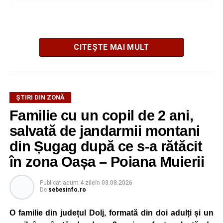
CITEȘTE MAI MULT
La ediția din acest an au participat peste 200 de cadre
ȘTIRI DIN ZONĂ
didactice din întreaga țară. Printre participanți s-au aflat
Familie cu un copil de 2 ani,
profesori debutanți, profesori cu experiență, inspectori
școlari, directori de școli, consilieri școlari, educatori și
salvată de jandarmii montani
învățători, reprezentând aproape toate disciplinele din
din Șugag după ce s-a rătăcit
sistemul de învățământ.
în zona Oașa – Poiana Muierii
Participare, consens și asumare în școală
Publicat
acum 4 zile
în
03.08.2026
De
sebesinfo.ro
Tema ediției din acest an a pornit de la convingerea că
școala românească dispune de una dintre cele mai
O familie din județul Dolj, formată din doi adulți și un
importante resurse: experiența profesorilor. Provocarea nu