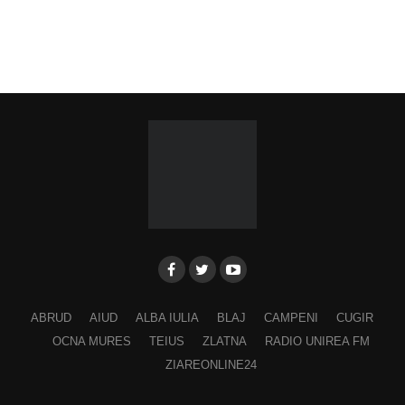
ABRUD
AIUD
ALBA IULIA
BLAJ
CAMPENI
CUGIR
OCNA MURES
TEIUS
ZLATNA
RADIO UNIREA FM
ZIAREONLINE24