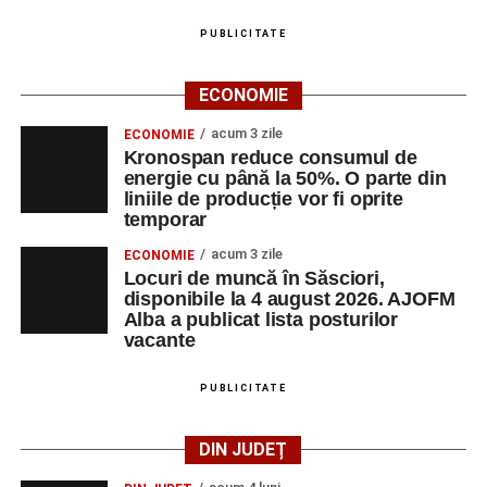
Adaugă-ne ca sursă preferată
PUBLICITATE
Urmărește-ne pe Google News
ECONOMIE
acum 3 zile
ECONOMIE
Ultimele știri din Sebeș
Kronospan reduce consumul de
energie cu până la 50%. O parte din
Biciclist de 70 de ani, rănit într-un accident rutier
liniile de producție vor fi oprite
temporar
produs pe strada Dorobanți din Sebeș
acum 3 zile
ECONOMIE
Zilele Municipiului Sebeș 2026: zece zile de
Locuri de muncă în Săsciori,
spectacole, filme, sport și evenimente culturale, la
disponibile la 4 august 2026. AJOFM
festivalul „Armonii în Sebeș”. Programul complet
Alba a publicat lista posturilor
vacante
Primăria Sebeș a decis să reducă intensitatea
iluminatului public pe timpul nopții, în contextul
PUBLICITATE
apelului la economii al Guvernului Bolojan
DIN JUDEȚ