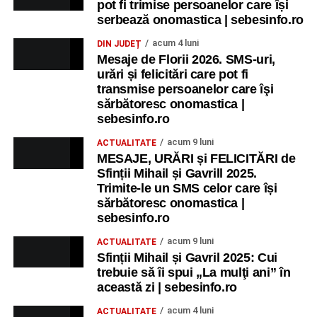
pot fi trimise persoanelor care își
serbează onomastica | sebesinfo.ro
acum 4 luni
DIN JUDEȚ
Mesaje de Florii 2026. SMS-uri,
urări și felicitări care pot fi
transmise persoanelor care îşi
sărbătoresc onomastica |
sebesinfo.ro
acum 9 luni
ACTUALITATE
MESAJE, URĂRI și FELICITĂRI de
Sfinții Mihail și Gavrill 2025.
Trimite-le un SMS celor care își
sărbătoresc onomastica |
sebesinfo.ro
acum 9 luni
ACTUALITATE
Sfinții Mihail și Gavril 2025: Cui
trebuie să îi spui „La mulţi ani” în
această zi | sebesinfo.ro
acum 4 luni
ACTUALITATE