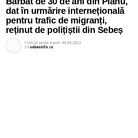
Bărbat de 30 de ani din Pianu,
dat în urmărire internețională
pentru trafic de migranți,
reținut de polițiștii din Sebeș
Publicat
acum 4 ani
în
30.08.2022
De
sebesinfo.ro