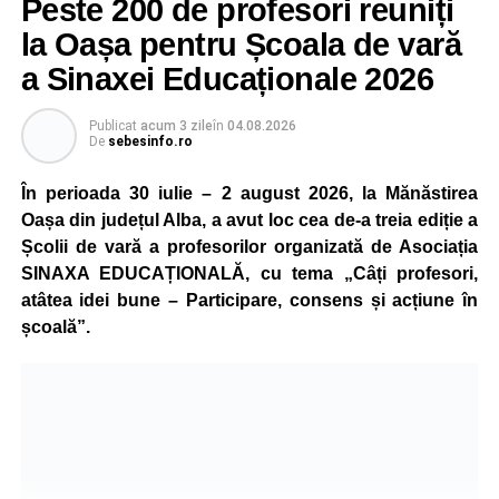
Peste 200 de profesori reuniți
la Oașa pentru Școala de vară
a Sinaxei Educaționale 2026
Publicat
acum 3 zile
în
04.08.2026
De
sebesinfo.ro
În perioada 30 iulie – 2 august 2026, la Mănăstirea
Oașa din județul Alba, a avut loc cea de-a treia ediție a
Școlii de vară a profesorilor organizată de Asociația
SINAXA EDUCAȚIONALĂ, cu tema „Câți profesori,
atâtea idei bune – Participare, consens și acțiune în
școală”.