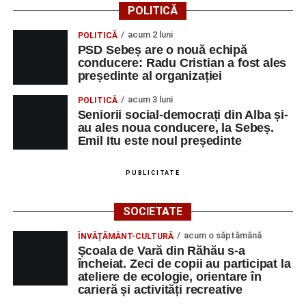
POLITICĂ
ține loc de caracter, de omenie. Voi păstra gândul ferm că
omul sfințește locul.”
(Prof. Ciobanu Crenguța Vasilica)
acum 2 luni
POLITICĂ
PSD Sebeș are o nouă echipă
„O mare familie, o comunitate pentru trup, minte și suflet,
conducere: Radu Cristian a fost ales
un mod de a lua o gură de aer într-un bombardament
președinte al organizației
informatic, mediatic și psihologic.”
(Prof. Boncea Niculina
acum 3 luni
POLITICĂ
Maria)
Seniorii social-democrați din Alba și-
au ales noua conducere, la Sebeș.
„Voi merge acasă cu gândul că educația și nu numai are
Emil Itu este noul președinte
la bază doi piloni: OMUL SFINȚEȘTE LOCUL și VORBA
DULCE MULT ADUCE. De la elev până la părinte și mai
PUBLICITATE
apoi în viața noastră, modul de adresare, tonul și gestica
sunt vitale.”
(Prof. Ciura Marinela)
SOCIETATE
Privind spre ediția următoare
acum o săptămână
ÎNVĂȚĂMÂNT-CULTURĂ
Școala de Vară din Răhău s-a
În încheierea evenimentului, organizatorii au anunțat tema
încheiat. Zeci de copii au participat la
ateliere de ecologie, orientare în
ediției din 2027, dedicată relației dintre caracter, valori și
carieră și activități recreative
educație. După trei ediții care au abordat comunicarea