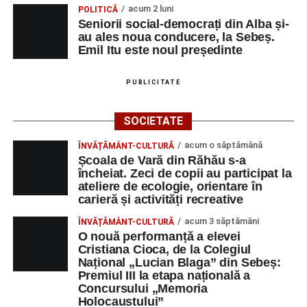
Primul concert din cadrul String Symphonic Camp
acum 2 luni
POLITICĂ
2026 a adus emoție și aplauze la Sebeș
Seniorii social-democrați din Alba și-
au ales noua conducere, la Sebeș.
Emil Itu este noul președinte
PUBLICITATE
SOCIETATE
acum o săptămână
ÎNVĂȚĂMÂNT-CULTURĂ
Școala de Vară din Răhău s-a
încheiat. Zeci de copii au participat la
ateliere de ecologie, orientare în
carieră și activități recreative
acum 3 săptămâni
ÎNVĂȚĂMÂNT-CULTURĂ
O nouă performanță a elevei
Cristiana Cioca, de la Colegiul
Național „Lucian Blaga” din Sebeș:
Premiul III la etapa națională a
Concursului „Memoria
Holocaustului”