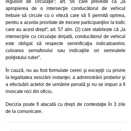
regulilor de circulaţie”; art. 56 care prevede că „la
apropierea de o intersecţie conducătorul de vehicul
trebuie să circule cu o viteză care să îi permită oprirea,
pentru a acorda prioritate de trecere participanţilor la trafic
care au acest drept”; art. 57 alin. (2) care stabilește că „la
intersecţiile cu circulaţie dirijată, conducătorul de vehicul
este obligat să respecte semnificaţia indicatoarelor,
culoarea semaforului sau indicaţiile ori semnalele
poliţistului rutier”.
În cauză, nu au fost formulate cereri şi excepţii cu privire
la legalitatea sesizării instanţei, a administrării probelor şi
a efectuării actelor de urmărire penală şi nu se impun a fi
invocate nici din oficiu.
Decizia poate fi atacată cu drept de contestaţie în 3 zile
de la comunicare.