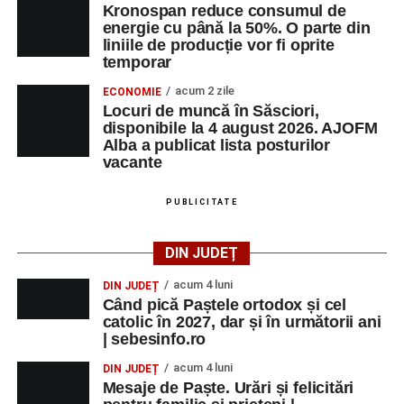
Kronospan reduce consumul de
energie cu până la 50%. O parte din
liniile de producție vor fi oprite
temporar
acum 2 zile
ECONOMIE
Locuri de muncă în Săsciori,
disponibile la 4 august 2026. AJOFM
Alba a publicat lista posturilor
vacante
PUBLICITATE
DIN JUDEȚ
acum 4 luni
DIN JUDEȚ
Când pică Paștele ortodox și cel
catolic în 2027, dar și în următorii ani
| sebesinfo.ro
acum 4 luni
DIN JUDEȚ
Mesaje de Paște. Urări și felicitări