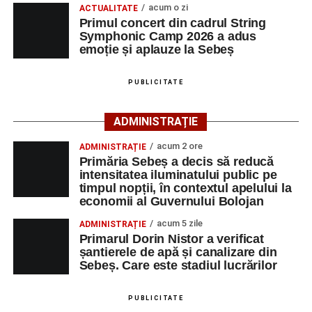
acum o zi
ACTUALITATE
participă, timp de o săptămână, la cursuri de
Primul concert din cadrul String
Adaugă-ne ca sursă preferată
perfecționare, repetiții și activități artistice desfășurate sub
Symphonic Camp 2026 a adus
îndrumarea unor profesori și mentori.
emoție și aplauze la Sebeș
Urmărește-ne pe Google News
PUBLICITATE
Ultimele știri din Sebeș
ADMINISTRAȚIE
Primăria Sebeș a decis să reducă intensitatea
acum 2 ore
ADMINISTRAȚIE
iluminatului public pe timpul nopții, în contextul
Primăria Sebeș a decis să reducă
apelului la economii al Guvernului Bolojan
intensitatea iluminatului public pe
timpul nopții, în contextul apelului la
Duminică, 23 august 2026, Râpa Roșie găzduiește
economii al Guvernului Bolojan
cea de-a III-a ediție a concursului „CicloAventurier
de Sebeș”
acum 5 zile
ADMINISTRAȚIE
Primarul Dorin Nistor a verificat
Primul concert din cadrul String Symphonic Camp
șantierele de apă și canalizare din
2026 a adus emoție și aplauze la Sebeș
Sebeș. Care este stadiul lucrărilor
După mai multe zile de pregătire intensivă, participanții
au venit la Sebeș și au susținut un recital apreciat de
PUBLICITATE