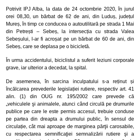
Potrivit IPJ Alba, la data de 24 octombrie 2020, în jurul
orei 08,30, un bărbat de 62 de ani, din Luduș, județul
Mureș, în timp ce conducea o autoutilitară pe strada 1 Mai
din Petrești – Sebeș, la intersecția cu strada Valea
Sebeșului, l-ar fi acroșat pe un bărbat de 60 de ani, din
Sebeș, care se deplasa pe o bicicletă.
În urma accidentului, biciclistul a suferit leziuni corporale
grave, iar ulterior a decedat, la spital.
De asemenea, în sarcina inculpatului s-a reținut și
încălcarea prevederile legislației rutiere, respectiv art. 41
alin. (1) din OUG nr. 195/2002 care prevede că
„vehiculele şi animalele, atunci când circulă pe drumurile
publice pe care le este permis accesul, trebuie conduse
pe partea din dreapta a drumului public, în sensul de
circulație, cât mai aproape de marginea părţii carosabile,
cu respectarea semnificaţiei semnalizării rutiere şi a