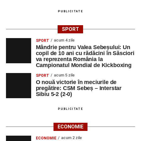
PUBLICITATE
SPORT
acum 4 zile
SPORT
Mândrie pentru Valea Sebeșului: Un
copil de 10 ani cu rădăcini în Săsciori
va reprezenta România la
Campionatul Mondial de Kickboxing
acum 5 zile
SPORT
O nouă victorie în meciurile de
pregătire: CSM Sebeș – Interstar
Sibiu 5-2 (2-0)
PUBLICITATE
ECONOMIE
acum 2 zile
ECONOMIE