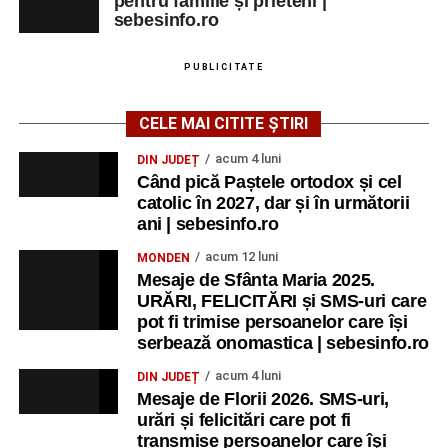
pentru familie și prieteni |
sebesinfo.ro
PUBLICITATE
CELE MAI CITITE ȘTIRI
acum 4 luni
DIN JUDEȚ
Când pică Paștele ortodox și cel
catolic în 2027, dar și în următorii
ani | sebesinfo.ro
acum 12 luni
MONDEN
Mesaje de Sfânta Maria 2025.
URĂRI, FELICITĂRI și SMS-uri care
pot fi trimise persoanelor care își
serbează onomastica | sebesinfo.ro
acum 4 luni
DIN JUDEȚ
Mesaje de Florii 2026. SMS-uri,
urări și felicitări care pot fi
transmise persoanelor care îşi