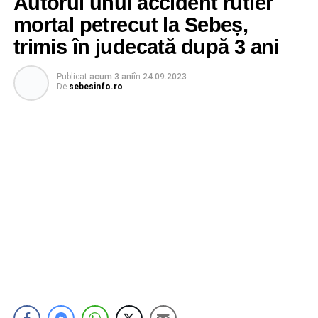
Autorul unui accident rutier
mortal petrecut la Sebeș,
trimis în judecată după 3 ani
Publicat
acum 3 ani
în
24.09.2023
De
sebesinfo.ro