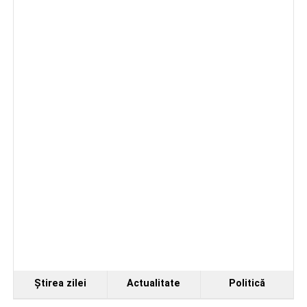
de a se perfecționa, de a colabora cu artiști din alte țări și
de a evolua împreună în fața publicului.
Organizatorii au transmis că recitalul de la Sebeș
reprezintă doar începutul unei serii de concerte care vor
Ştirea zilei
Actualitate
Politică
avea loc pe parcursul taberei, oferind comunității din