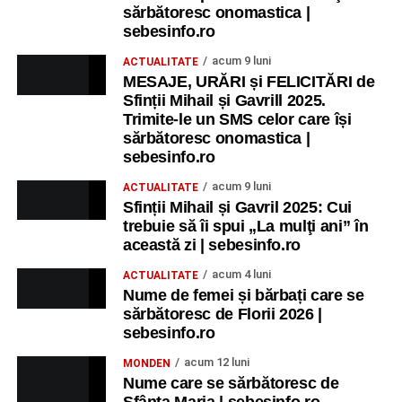
sărbătoresc onomastica |
sebesinfo.ro
acum 9 luni
ACTUALITATE
MESAJE, URĂRI și FELICITĂRI de
Sfinții Mihail și Gavrill 2025.
Trimite-le un SMS celor care își
sărbătoresc onomastica |
sebesinfo.ro
acum 9 luni
ACTUALITATE
Sfinții Mihail și Gavril 2025: Cui
trebuie să îi spui „La mulţi ani” în
această zi | sebesinfo.ro
acum 4 luni
ACTUALITATE
Nume de femei și bărbați care se
sărbătoresc de Florii 2026 |
sebesinfo.ro
acum 12 luni
MONDEN
Nume care se sărbătoresc de