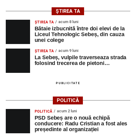
județul Alba ocazia de a descoperi tineri interpreți talentați
și de a lua parte la un veritabil schimb cultural prin
ȘTIREA TA
muzică.
acum 8 luni
ŞTIREA TA
Bătaie izbucnită între doi elevi de la
Liceul Tehnologic Sebeș, din cauza
unei colege
Adaugă-ne ca sursă preferată
acum 9 luni
ŞTIREA TA
La Sebeș, vulpile traverseaza strada
Urmărește-ne pe Google News
folosind trecerea de pietoni…
Ultimele știri din Sebeș
PUBLICITATE
Primăria Sebeș a decis să reducă intensitatea
iluminatului public pe timpul nopții, în contextul
POLITICĂ
apelului la economii al Guvernului Bolojan
acum 2 luni
POLITICĂ
Duminică, 23 august 2026, Râpa Roșie găzduiește
PSD Sebeș are o nouă echipă
cea de-a III-a ediție a concursului „CicloAventurier
conducere: Radu Cristian a fost ales
de Sebeș”
președinte al organizației