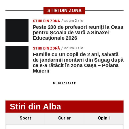
public. Fiecare interpretare a evidențiat nivelul artistic al
tinerilor muzicieni și munca depusă în cadrul taberei, iar
ȘTIRI DIN ZONĂ
spectatorii au răsplătit prestațiile cu aplauze îndelungate.
acum 2 zile
ȘTIRI DIN ZONĂ
Peste 200 de profesori reuniți la Oașa
pentru Școala de vară a Sinaxei
Educaționale 2026
acum 3 zile
ȘTIRI DIN ZONĂ
Familie cu un copil de 2 ani, salvată
de jandarmii montani din Șugag după
ce s-a rătăcit în zona Oașa – Poiana
Muierii
PUBLICITATE
Stiri din Alba
Evenimentul face parte din programul
String Symphonic
Sport
Curier
Opinii
Camp 2026
, proiect susținut de
Rotary Club Alba Iulia
,
care urmărește să ofere tinerilor muzicieni oportunitatea