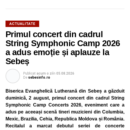
ACTUALITATE
Primul concert din cadrul
După două ediții organizate în Parcul Arini, competiția se
mută într-un nou decor, oferind participanților ocazia de a
String Symphonic Camp 2026
concura într-un cadru natural deosebit. Evenimentul este
a adus emoție și aplauze la
destinat copiilor și adolescenților cu vârste cuprinse între
Sebeș
5 și 18 ani, iar participarea este gratuită.
Publicat
acum o zi
în
05.08.2026
Organizatorii au pregătit trasee adaptate fiecărei categorii
De
sebesinfo.ro
de vârstă, astfel încât competiția să fie accesibilă atât
celor aflați la început de drum, cât și celor cu experiență în
Biserica Evanghelică Lutherană din Sebeș a găzduit
mountain bike. La finalul întrecerii, cei mai bine clasați
duminică, 2 august, primul concert din cadrul String
concurenți vor fi recompensați cu premii în bani și premii
Symphonic Camp Concerts 2026, eveniment care a
oferite de partenerii evenimentului.
adus pe aceeași scenă tineri muzicieni din Columbia,
Mexic, Brazilia, Cehia, Republica Moldova și România.
Înaintea zilei de concurs, participanții își vor putea ridica
Recitalul a marcat debutul seriei de concerte
numerele de concurs, confirma înscrierile online sau se