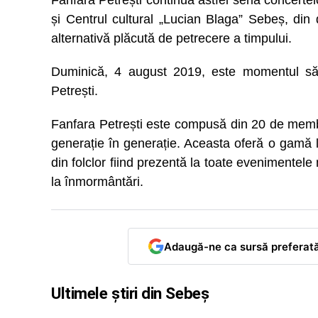
Fanfara Petrești continuă astfel seria concertelo
și Centrul cultural „Lucian Blaga” Sebeș, din d
alternativă plăcută de petrecere a timpului.
Duminică, 4 august 2019, este momentul să t
Petrești.
Fanfara Petrești este compusă din 20 de membri
generație în generație. Aceasta oferă o gamă la
din folclor fiind prezentă la toate evenimentele
la înmormântări.
Adaugă-ne ca sursă preferat
Ultimele știri din Sebeș