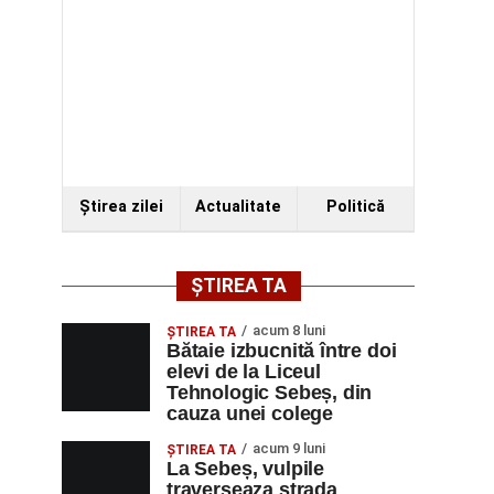
Ştirea zilei
Actualitate
Politică
ȘTIREA TA
acum 8 luni
ŞTIREA TA
Bătaie izbucnită între doi
elevi de la Liceul
Tehnologic Sebeș, din
cauza unei colege
acum 9 luni
ŞTIREA TA
La Sebeș, vulpile
traverseaza strada