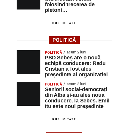
folosind trecerea de
pietoni…
PUBLICITATE
POLITICĂ
acum 2 luni
POLITICĂ
PSD Sebeș are o nouă
echipă conducere: Radu
Cristian a fost ales
președinte al organizației
acum 3 luni
POLITICĂ
Seniorii social-democrați
din Alba și-au ales noua
conducere, la Sebeș. Emil
Itu este noul președinte
PUBLICITATE