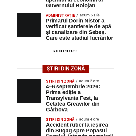
Guvernului Bolojan
acum 6 zile
ADMINISTRAȚIE
Primarul Dorin Nistor a
verificat șantierele de apă
și canalizare din Sebeș.
Care este stadiul lucrărilor
PUBLICITATE
ȘTIRI DIN ZONĂ
acum 2 ore
ȘTIRI DIN ZONĂ
4–6 septembrie 2026:
Prima ediție a
Transylvania Fest, la
Cetatea Greavilor din
Gârbova
acum 4 ore
ȘTIRI DIN ZONĂ
Accident rutier la ieșirea
din Șugag spre Popasul