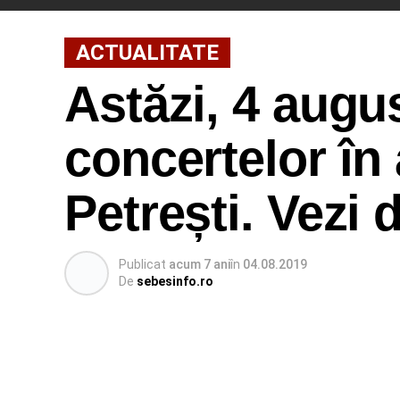
ACTUALITATE
Astăzi, 4 augu
concertelor în 
Petrești. Vezi d
Publicat
acum 7 ani
în
04.08.2019
De
sebesinfo.ro