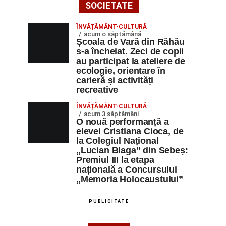
SOCIETATE
ÎNVĂȚĂMÂNT-CULTURĂ
acum o săptămână
Școala de Vară din Răhău
s-a încheiat. Zeci de copii
au participat la ateliere de
ecologie, orientare în
carieră și activități
recreative
ÎNVĂȚĂMÂNT-CULTURĂ
acum 3 săptămâni
O nouă performanță a
elevei Cristiana Cioca, de
la Colegiul Național
„Lucian Blaga” din Sebeș:
Premiul III la etapa
națională a Concursului
„Memoria Holocaustului”
PUBLICITATE