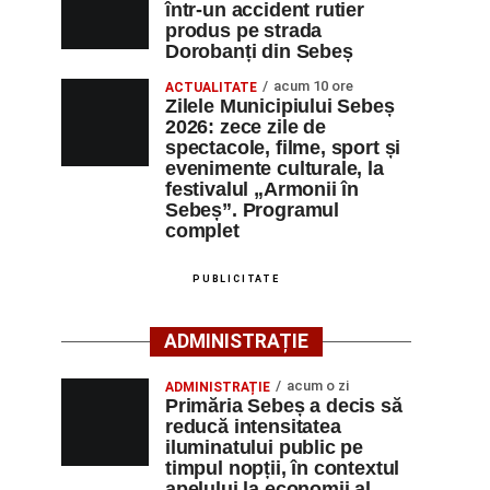
într-un accident rutier
produs pe strada
Dorobanți din Sebeș
acum 10 ore
ACTUALITATE
Zilele Municipiului Sebeș
2026: zece zile de
spectacole, filme, sport și
evenimente culturale, la
festivalul „Armonii în
Sebeș”. Programul
complet
PUBLICITATE
ADMINISTRAȚIE
acum o zi
ADMINISTRAȚIE
Primăria Sebeș a decis să
reducă intensitatea
iluminatului public pe
timpul nopții, în contextul
apelului la economii al