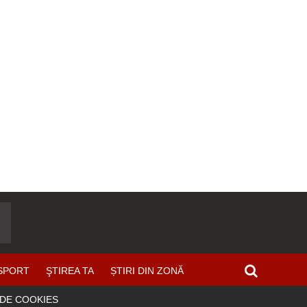
SPORT
ŞTIREA TA
ȘTIRI DIN ZONĂ
 DE COOKIES