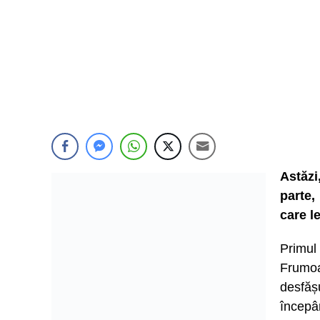
Astăzi
parte,
care l
Primul
Frumoa
desfăș
începâ