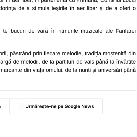
r în aer liber, în parteneriat cu Primăria, Consiliul Local
orința de a stimula ieșirile în aer liber și de a oferi o
e bucuri de vară în ritmurile muzicale ale Fanfarei
i, păstrând prin fiecare melodie, tradiția moștenită din
rgă de melodii, de la partituri de vals până la învârtite
 marcante din viața omului, de la nunți și aniversări până
ă
Urmărește-ne pe Google News