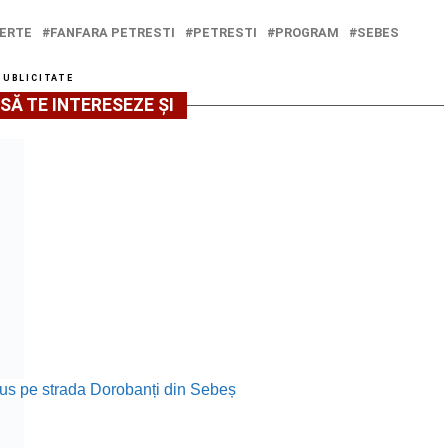
ERTE
FANFARA PETRESTI
PETRESTI
PROGRAM
SEBES
PUBLICITATE
SĂ TE INTERESEZE ȘI
rodus pe strada Dorobanți din Sebeș