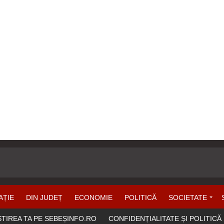
AȚIE
DIN JUDEȚ
ECONOMIE
POLITICĂ
SOCIETATE
ȘTIREA TA PE SEBEȘINFO.RO
CONFIDENȚIALITATE ȘI POLITICĂ