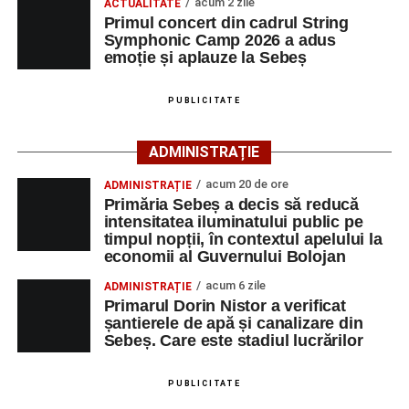
acum 2 zile
ACTUALITATE
participă, timp de o săptămână, la cursuri de
Primul concert din cadrul String
Adaugă-ne ca sursă preferată
perfecționare, repetiții și activități artistice desfășurate sub
Symphonic Camp 2026 a adus
îndrumarea unor profesori și mentori.
emoție și aplauze la Sebeș
Urmărește-ne pe Google News
PUBLICITATE
Ultimele știri din Sebeș
ADMINISTRAȚIE
Primăria Sebeș a decis să reducă intensitatea
acum 20 de ore
ADMINISTRAȚIE
iluminatului public pe timpul nopții, în contextul
Primăria Sebeș a decis să reducă
apelului la economii al Guvernului Bolojan
intensitatea iluminatului public pe
timpul nopții, în contextul apelului la
Duminică, 23 august 2026, Râpa Roșie găzduiește
economii al Guvernului Bolojan
cea de-a III-a ediție a concursului „CicloAventurier
de Sebeș”
acum 6 zile
ADMINISTRAȚIE
Primarul Dorin Nistor a verificat
Primul concert din cadrul String Symphonic Camp
șantierele de apă și canalizare din
2026 a adus emoție și aplauze la Sebeș
Sebeș. Care este stadiul lucrărilor
După mai multe zile de pregătire intensivă, participanții
au venit la Sebeș și au susținut un recital apreciat de
PUBLICITATE
public. Fiecare interpretare a evidențiat nivelul artistic al