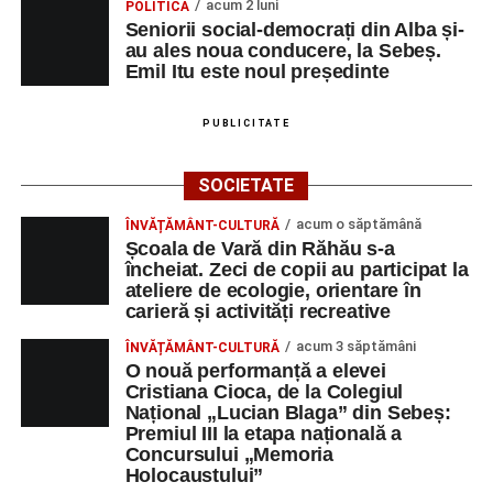
Primul concert din cadrul String Symphonic Camp
acum 2 luni
POLITICĂ
2026 a adus emoție și aplauze la Sebeș
Seniorii social-democrați din Alba și-
au ales noua conducere, la Sebeș.
Emil Itu este noul președinte
PUBLICITATE
SOCIETATE
acum o săptămână
ÎNVĂȚĂMÂNT-CULTURĂ
Școala de Vară din Răhău s-a
încheiat. Zeci de copii au participat la
ateliere de ecologie, orientare în
carieră și activități recreative
acum 3 săptămâni
ÎNVĂȚĂMÂNT-CULTURĂ
O nouă performanță a elevei
Cristiana Cioca, de la Colegiul
Național „Lucian Blaga” din Sebeș:
Premiul III la etapa națională a
Concursului „Memoria
Holocaustului”