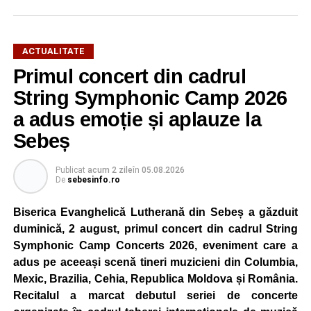
ACTUALITATE
Primul concert din cadrul
După două ediții organizate în Parcul Arini, competiția se
mută într-un nou decor, oferind participanților ocazia de a
String Symphonic Camp 2026
concura într-un cadru natural deosebit. Evenimentul este
a adus emoție și aplauze la
destinat copiilor și adolescenților cu vârste cuprinse între
Sebeș
5 și 18 ani, iar participarea este gratuită.
Publicat
acum 2 zile
în
05.08.2026
Organizatorii au pregătit trasee adaptate fiecărei categorii
De
sebesinfo.ro
de vârstă, astfel încât competiția să fie accesibilă atât
celor aflați la început de drum, cât și celor cu experiență în
Biserica Evanghelică Lutherană din Sebeș a găzduit
mountain bike. La finalul întrecerii, cei mai bine clasați
duminică, 2 august, primul concert din cadrul String
concurenți vor fi recompensați cu premii în bani și premii
Symphonic Camp Concerts 2026, eveniment care a
oferite de partenerii evenimentului.
adus pe aceeași scenă tineri muzicieni din Columbia,
Mexic, Brazilia, Cehia, Republica Moldova și România.
Înaintea zilei de concurs, participanții își vor putea ridica
Recitalul a marcat debutul seriei de concerte
numerele de concurs, confirma înscrierile online sau se