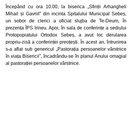
Începând cu ora 10.00, la biserica „Sfinții Arhangheli
Mihail și Gavriil” din incinta Spitalului Municipal Sebeș,
un sobor de clerici a oficiat slujba de Te-Deum, în
prezența ÎPS Irineu. Apoi, în sala de conferințe a sediului
Protopopiatului Ortodox Sebeș, a avut loc derularea
propriu-zisă a conferinței preoțești. În acest an, întrunirea
s-a aflat sub genericul „Pastorația persoanelor vârstnice
în viața Bisericii”, încadrându-se în planul Anului omagial
al pastorației persoanelor vârstnice.