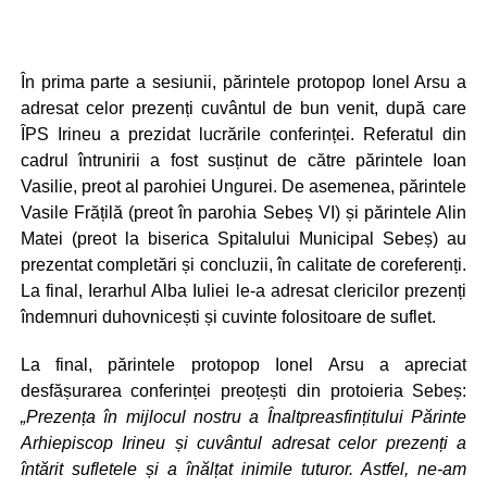
În prima parte a sesiunii, părintele protopop Ionel Arsu a
adresat celor prezenți cuvântul de bun venit, după care
ÎPS Irineu a prezidat lucrările conferinței. Referatul din
cadrul întrunirii a fost susținut de către părintele Ioan
Vasilie, preot al parohiei Ungurei. De asemenea, părintele
Vasile Frățilă (preot în parohia Sebeș VI) și părintele Alin
Matei (preot la biserica Spitalului Municipal Sebeș) au
prezentat completări și concluzii, în calitate de coreferenți.
La final, Ierarhul Alba Iuliei le-a adresat clericilor prezenți
îndemnuri duhovnicești și cuvinte folositoare de suflet.
La final, părintele protopop Ionel Arsu a apreciat
desfășurarea conferinței preoțești din protoieria Sebeș:
„Prezența în mijlocul nostru a Înaltpreasfințitului Părinte
Arhiepiscop Irineu și cuvântul adresat celor prezenți a
întărit sufletele și a înălțat inimile tuturor. Astfel, ne-am