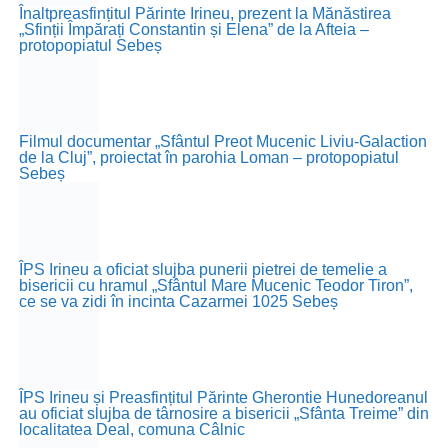
Înaltpreasfințitul Părinte Irineu, prezent la Mănăstirea
„Sfinții Împărați Constantin și Elena” de la Afteia –
protopopiatul Sebeș
Filmul documentar „Sfântul Preot Mucenic Liviu-Galaction
de la Cluj”, proiectat în parohia Loman – protopopiatul
Sebeș
ÎPS Irineu a oficiat slujba punerii pietrei de temelie a
bisericii cu hramul „Sfântul Mare Mucenic Teodor Tiron”,
ce se va zidi în incinta Cazarmei 1025 Sebeș
ÎPS Irineu și Preasfințitul Părinte Gherontie Hunedoreanul
au oficiat slujba de târnosire a bisericii „Sfânta Treime” din
localitatea Deal, comuna Câlnic