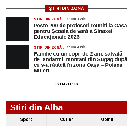
tinerilor muzicieni și munca depusă în cadrul taberei, iar
ȘTIRI DIN ZONĂ
spectatorii au răsplătit prestațiile cu aplauze îndelungate.
acum 3 zile
ȘTIRI DIN ZONĂ
Peste 200 de profesori reuniți la Oașa
pentru Școala de vară a Sinaxei
Educaționale 2026
acum 4 zile
ȘTIRI DIN ZONĂ
Familie cu un copil de 2 ani, salvată
de jandarmii montani din Șugag după
ce s-a rătăcit în zona Oașa – Poiana
Muierii
PUBLICITATE
Stiri din Alba
Evenimentul face parte din programul
String Symphonic
Sport
Curier
Opinii
Camp 2026
, proiect susținut de
Rotary Club Alba Iulia
,
care urmărește să ofere tinerilor muzicieni oportunitatea