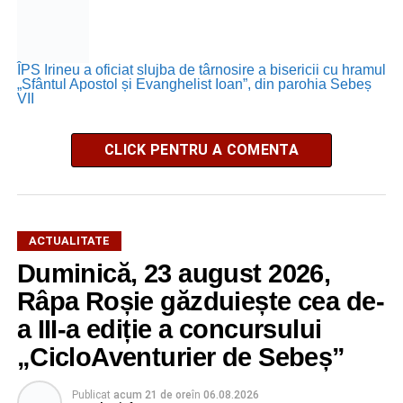
ÎPS Irineu a oficiat slujba de târnosire a bisericii cu hramul
„Sfântul Apostol și Evanghelist Ioan”, din parohia Sebeș
VII
CLICK PENTRU A COMENTA
ACTUALITATE
Duminică, 23 august 2026,
Râpa Roșie găzduiește cea de-
a III-a ediție a concursului
„CicloAventurier de Sebeș”
Publicat
acum 21 de ore
în
06.08.2026