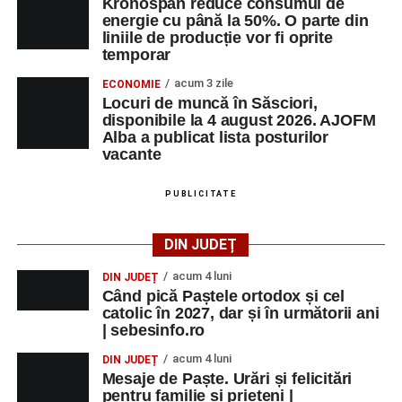
Kronospan reduce consumul de
energie cu până la 50%. O parte din
liniile de producție vor fi oprite
temporar
acum 3 zile
ECONOMIE
Locuri de muncă în Săsciori,
disponibile la 4 august 2026. AJOFM
Alba a publicat lista posturilor
vacante
PUBLICITATE
DIN JUDEȚ
acum 4 luni
DIN JUDEȚ
Când pică Paștele ortodox și cel
catolic în 2027, dar și în următorii ani
| sebesinfo.ro
acum 4 luni
DIN JUDEȚ
Mesaje de Paște. Urări și felicitări
pentru familie și prieteni |