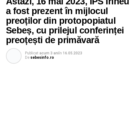
Astăzi, 16 mai 2023, ÎPS Irineu
a fost prezent în mijlocul
preoților din protopopiatul
Sebeș, cu prilejul conferinței
preoțești de primăvară
Publicat
acum 3 ani
în
16.05.2023
De
sebesinfo.ro