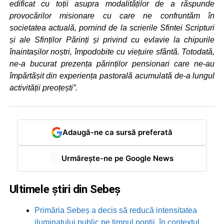
edificat cu toții asupra modalităților de a răspunde
provocărilor misionare cu care ne confruntăm în
societatea actuală, pornind de la scrierile Sfintei Scripturi
și ale Sfinților Părinți și privind cu evlavie la chipurile
înaintașilor noștri, împodobite cu viețuire sfântă. Totodată,
ne-a bucurat prezența părinților pensionari care ne-au
împărtășit din experiența pastorală acumulată de-a lungul
activității preoțești”.
Adaugă-ne ca sursă preferată
Urmărește-ne pe Google News
Ultimele știri din Sebeș
Primăria Sebeș a decis să reducă intensitatea
iluminatului public pe timpul nopții, în contextul