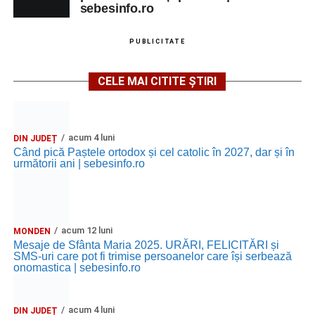
sebesinfo.ro
PUBLICITATE
CELE MAI CITITE ȘTIRI
acum 4 luni
DIN JUDEȚ
Când pică Paștele ortodox și cel catolic în 2027, dar și în
următorii ani | sebesinfo.ro
acum 12 luni
MONDEN
Mesaje de Sfânta Maria 2025. URĂRI, FELICITĂRI și
SMS-uri care pot fi trimise persoanelor care își serbează
onomastica | sebesinfo.ro
acum 4 luni
DIN JUDEȚ