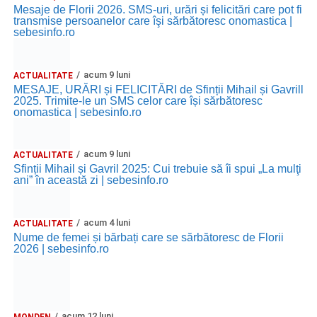
Mesaje de Florii 2026. SMS-uri, urări și felicitări care pot fi
transmise persoanelor care îşi sărbătoresc onomastica |
sebesinfo.ro
acum 9 luni
ACTUALITATE
MESAJE, URĂRI și FELICITĂRI de Sfinții Mihail și Gavrill
2025. Trimite-le un SMS celor care își sărbătoresc
onomastica | sebesinfo.ro
acum 9 luni
ACTUALITATE
Sfinții Mihail și Gavril 2025: Cui trebuie să îi spui „La mulţi
ani” în această zi | sebesinfo.ro
acum 4 luni
ACTUALITATE
Nume de femei și bărbați care se sărbătoresc de Florii
2026 | sebesinfo.ro
acum 12 luni
MONDEN