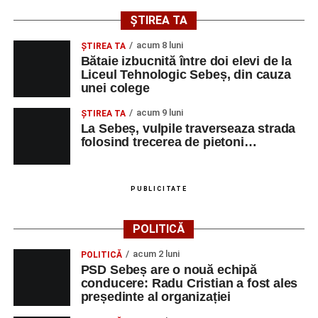
și de a lua parte la un veritabil schimb cultural prin
ȘTIREA TA
muzică.
acum 8 luni
ŞTIREA TA
Bătaie izbucnită între doi elevi de la
Liceul Tehnologic Sebeș, din cauza
unei colege
Adaugă-ne ca sursă preferată
acum 9 luni
ŞTIREA TA
La Sebeș, vulpile traverseaza strada
Urmărește-ne pe Google News
folosind trecerea de pietoni…
Ultimele știri din Sebeș
PUBLICITATE
Primăria Sebeș a decis să reducă intensitatea
iluminatului public pe timpul nopții, în contextul
POLITICĂ
apelului la economii al Guvernului Bolojan
acum 2 luni
POLITICĂ
Duminică, 23 august 2026, Râpa Roșie găzduiește
PSD Sebeș are o nouă echipă
cea de-a III-a ediție a concursului „CicloAventurier
conducere: Radu Cristian a fost ales
de Sebeș”
președinte al organizației