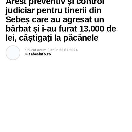
Arest preventiv și control
judiciar pentru tinerii din
Sebeș care au agresat un
bărbat și i-au furat 13.000 de
lei, câștigați la păcănele
Publicat
acum 3 ani
în
23.01.2024
De
sebesinfo.ro