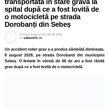
transportată în stare gravă la
unei persoane sau a unui animal.
spital după ce a fost lovită de
„Pentru noi, fiecare viață contează!”
, au transmis
o motocicletă pe strada
reprezentanții ISU Alba.
Dorobanți din Sebeș
Publicat
acum o zi
în
08.08.2026
Adaugă-ne ca sursă preferată
De
sebesinfo.ro
Un accident rutier grav s-a produs sâmbătă dimineața,
Urmărește-ne pe Google News
8 august 2026, pe strada Dorobanți din municipiul
Sebeș. O femeie în vârstă de 66 de ani a fost rănită
Ultimele știri din Sebeș
grav după ce a fost lovită de o motocicletă.
Investiție majoră în energie verde la Sebeș:
centrală solară de 67,4 MWp și baterii de 181 MWh
O nouă viață salvată de pompierii din Sebeș. Un
cățel a fost scos în siguranță de sub o stivă de
bușteni