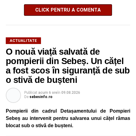
CLICK PENTRU A COMENTA
ACTUALITATE
O nouă viață salvată de
pompierii din Sebeș. Un cățel
a fost scos în siguranță de sub
o stivă de bușteni
Publicat
acum 6 ore
în
09.08.2026
De
sebesinfo.ro
Pompierii din cadrul Detașamentului de Pompieri
Sebeș au intervenit pentru salvarea unui cățel rămas
blocat sub o stivă de bușteni.