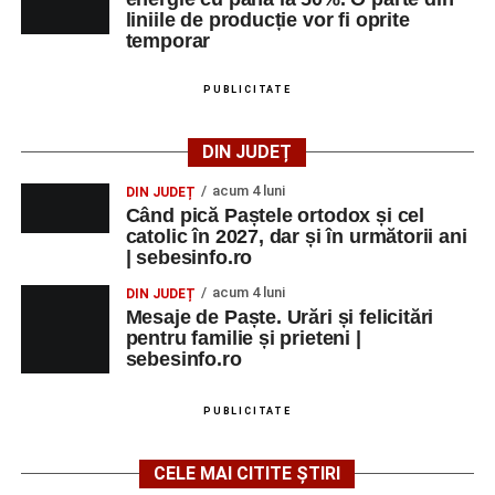
liniile de producție vor fi oprite
temporar
PUBLICITATE
DIN JUDEȚ
acum 4 luni
DIN JUDEȚ
Când pică Paștele ortodox și cel
catolic în 2027, dar și în următorii ani
| sebesinfo.ro
acum 4 luni
DIN JUDEȚ
Mesaje de Paște. Urări și felicitări
pentru familie și prieteni |
sebesinfo.ro
PUBLICITATE
CELE MAI CITITE ȘTIRI