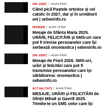
acum 4 luni
DIN JUDEȚ
Când pică Paștele ortodox și cel
catolic în 2027, dar și în următorii
ani | sebesinfo.ro
acum 12 luni
MONDEN
Mesaje de Sfânta Maria 2025.
URĂRI, FELICITĂRI și SMS-uri care
pot fi trimise persoanelor care își
serbează onomastica | sebesinfo.ro
acum 4 luni
DIN JUDEȚ
Mesaje de Florii 2026. SMS-uri,
urări și felicitări care pot fi
transmise persoanelor care îşi
sărbătoresc onomastica |
sebesinfo.ro
acum 9 luni
ACTUALITATE
MESAJE, URĂRI și FELICITĂRI de
Sfinții Mihail și Gavrill 2025.
Trimite-le un SMS celor care își