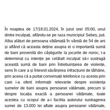
În noaptea de 17/18.01.2024, în jurul orei 05:00, unul
dintre inculpați, aflăndu-se pe raza municipiul Sebeș, jud.
Alba alături de persoana vătămată în vârstă de 54 de ani
și aflând că aceasta deține asupra ei o importantă sumă
de bani provenită din câștigurile la jocurile de noroc, l-a
determinat cu intenție pe celălalt inculpat să-i sustragă
această sumă de bani prin întrebuințarea de violențe,
sens în care a și înlesnit săvârșirea infracțiunii de tâlhărie,
prin aceea că a purtat conversații telefonice cu acesta prin
care i-a oferit informații relevante despre existența
sumelor de bani asupra persoanei vătămate, precum și
despre locația exactă a persoanei vătămate, toate
acestea cu scopul de a-i facilita autorului sustragerea
sumei de 13.000 lei aflate asupra persoanei vătămate,