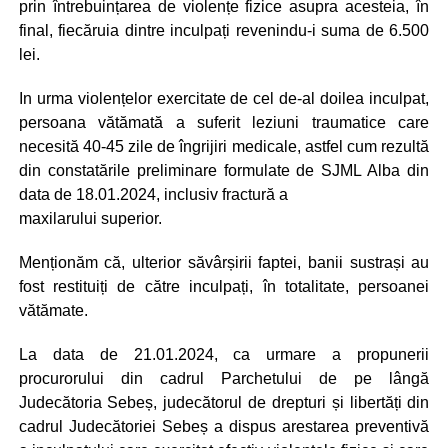
prin întrebuințarea de violențe fizice asupra acesteia, în
final, fiecăruia dintre inculpați revenindu-i suma de 6.500
lei.
In urma violențelor exercitate de cel de-al doilea inculpat,
persoana vătămată a suferit leziuni traumatice care
necesită 40-45 zile de îngrijiri medicale, astfel cum rezultă
din constatările preliminare formulate de SJML Alba din
data de 18.01.2024, inclusiv fractură a
maxilarului superior.
Menționăm că, ulterior săvârșirii faptei, banii sustrași au
fost restituiți de către inculpați, în totalitate, persoanei
vătămate.
La data de 21.01.2024, ca urmare a propunerii
procurorului din cadrul Parchetului de pe lângă
Judecătoria Sebeș, judecătorul de drepturi și libertăți din
cadrul Judecătoriei Sebeș a dispus arestarea preventivă