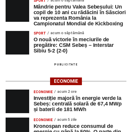
acum o săptămână
SPORT
Mândrie pentru Valea Sebeșului: Un
copil de 10 ani cu rădăcini în Săsciori
va reprezenta România la
Campionatul Mondial de Kickboxing
acum o săptămână
SPORT
O nouă victorie în meciurile de
pregătire: CSM Sebeș – Interstar
Sibiu 5-2 (2-0)
PUBLICITATE
ECONOMIE
acum 2 ore
ECONOMIE
Investiție majoră în energie verde la
Sebeș: centrală solară de 67,4 MWp
și baterii de 181 MWh
acum 5 zile
ECONOMIE
Kronospan reduce consumul de
energie cu până la 50%. O parte din