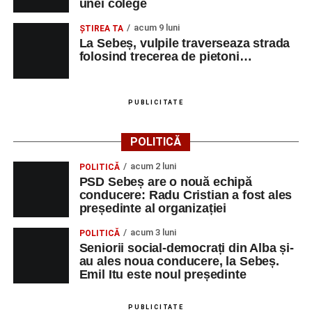
unei colege
acum 9 luni
ŞTIREA TA
La Sebeș, vulpile traverseaza strada
folosind trecerea de pietoni…
PUBLICITATE
POLITICĂ
acum 2 luni
POLITICĂ
PSD Sebeș are o nouă echipă
conducere: Radu Cristian a fost ales
președinte al organizației
acum 3 luni
POLITICĂ
Seniorii social-democrați din Alba și-
au ales noua conducere, la Sebeș.
Emil Itu este noul președinte
PUBLICITATE