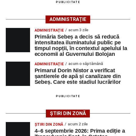
PUBLICITATE
îngrijiri medicale de specialitate.
ADMINISTRAȚIE
Motociclistul a fost testat cu aparatul etilotest, rezultatul
fiind negativ.
acum 3 zile
ADMINISTRAȚIE
Primăria Sebeș a decis să reducă
Polițiștii continuă cercetările pentru stabilirea tuturor
intensitatea iluminatului public pe
împrejurărilor în care s-a produs accidentul, în cadrul unui
timpul nopții, în contextul apelului la
economii al Guvernului Bolojan
dosar penal întocmit pentru săvârșirea infracțiunii de
vătămare corporală din culpă.
acum o săptămână
ADMINISTRAȚIE
Primarul Dorin Nistor a verificat
șantierele de apă și canalizare din
Sebeș. Care este stadiul lucrărilor
Adaugă-ne ca sursă preferată
PUBLICITATE
Urmărește-ne pe Google News
ȘTIRI DIN ZONĂ
Ultimele știri din Sebeș
acum 2 zile
ȘTIRI DIN ZONĂ
4–6 septembrie 2026: Prima ediție a