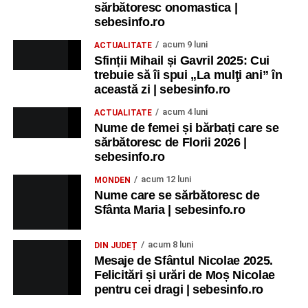
sărbătoresc onomastica |
sebesinfo.ro
acum 9 luni
ACTUALITATE
Sfinții Mihail și Gavril 2025: Cui
trebuie să îi spui „La mulţi ani” în
această zi | sebesinfo.ro
acum 4 luni
ACTUALITATE
Nume de femei și bărbați care se
sărbătoresc de Florii 2026 |
sebesinfo.ro
acum 12 luni
MONDEN
Nume care se sărbătoresc de
Sfânta Maria | sebesinfo.ro
acum 8 luni
DIN JUDEȚ
Mesaje de Sfântul Nicolae 2025.
Felicitări și urări de Moș Nicolae
pentru cei dragi | sebesinfo.ro