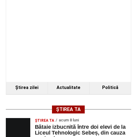
Ştirea zilei
Actualitate
Politică
ȘTIREA TA
acum 8 luni
ŞTIREA TA
Bătaie izbucnită între doi elevi de la
Liceul Tehnologic Sebeș, din cauza