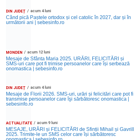
acum 4 luni
DIN JUDEȚ
Când pică Paștele ortodox și cel catolic în 2027, dar și în
următorii ani | sebesinfo.ro
acum 12 luni
MONDEN
Mesaje de Sfânta Maria 2025. URĂRI, FELICITĂRI și
SMS-uri care pot fi trimise persoanelor care își serbează
onomastica | sebesinfo.ro
acum 4 luni
DIN JUDEȚ
Mesaje de Florii 2026. SMS-uri, urări și felicitări care pot fi
transmise persoanelor care îşi sărbătoresc onomastica |
sebesinfo.ro
acum 9 luni
ACTUALITATE
MESAJE, URĂRI și FELICITĂRI de Sfinții Mihail și Gavrill
2025. Trimite-le un SMS celor care își sărbătoresc
onomastica | sebesinfo.ro