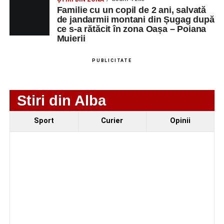
Familie cu un copil de 2 ani, salvată
de jandarmii montani din Șugag după
ce s-a rătăcit în zona Oașa – Poiana
Muierii
PUBLICITATE
Stiri din Alba
Evenimentul face parte din programul
String Symphonic
Sport
Curier
Opinii
Camp 2026
, proiect susținut de
Rotary Club Alba Iulia
,
care urmărește să ofere tinerilor muzicieni oportunitatea
de a se perfecționa, de a colabora cu artiști din alte țări și
de a evolua împreună în fața publicului.