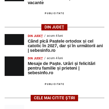
vacante
PUBLICITATE
DIN JUDEȚ
acum 4 luni
DIN JUDEȚ
Când pică Paștele ortodox și cel
catolic în 2027, dar și în următorii ani
| sebesinfo.ro
acum 4 luni
DIN JUDEȚ
Mesaje de Paște. Urări și felicitări
pentru familie și prieteni |
sebesinfo.ro
PUBLICITATE
CELE MAI CITITE ȘTIRI