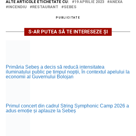
ALTE ARTICOLE ETICHETATE CU:
19 APRILIE 2023
ANEXA
INCENDIU
RESTAURANT
SEBES
PUBLICITATE
S-AR PUTEA SĂ TE INTERESEZE ȘI
Primăria Sebeș a decis să reducă intensitatea
iluminatului public pe timpul nopții, în contextul apelului la
economii al Guvernului Bolojan
Primul concert din cadrul String Symphonic Camp 2026 a
adus emoție și aplauze la Sebeș