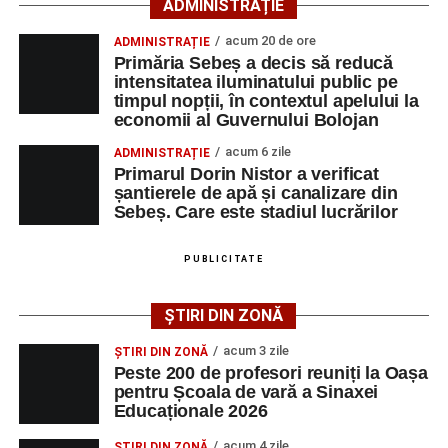
ADMINISTRAȚIE
Primăria Sebeș a decis să reducă intensitatea
acum 20 de ore
ADMINISTRAȚIE
iluminatului public pe timpul nopții, în contextul
Primăria Sebeș a decis să reducă
apelului la economii al Guvernului Bolojan
intensitatea iluminatului public pe
timpul nopții, în contextul apelului la
Duminică, 23 august 2026, Râpa Roșie găzduiește
economii al Guvernului Bolojan
cea de-a III-a ediție a concursului „CicloAventurier
de Sebeș”
acum 6 zile
ADMINISTRAȚIE
Primarul Dorin Nistor a verificat
Primul concert din cadrul String Symphonic Camp
șantierele de apă și canalizare din
2026 a adus emoție și aplauze la Sebeș
Sebeș. Care este stadiul lucrărilor
După mai multe zile de pregătire intensivă, participanții
au venit la Sebeș și au susținut un recital apreciat de
PUBLICITATE
public. Fiecare interpretare a evidențiat nivelul artistic al
tinerilor muzicieni și munca depusă în cadrul taberei, iar
ȘTIRI DIN ZONĂ
spectatorii au răsplătit prestațiile cu aplauze îndelungate.
acum 3 zile
ȘTIRI DIN ZONĂ
Peste 200 de profesori reuniți la Oașa
pentru Școala de vară a Sinaxei
Educaționale 2026
acum 4 zile
ȘTIRI DIN ZONĂ