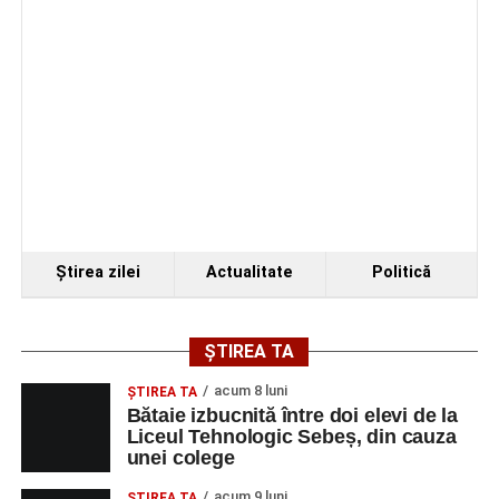
Organizatorii au transmis că recitalul de la Sebeș
reprezintă doar începutul unei serii de concerte care vor
Ştirea zilei
Actualitate
Politică
avea loc pe parcursul taberei, oferind comunității din
județul Alba ocazia de a descoperi tineri interpreți talentați
și de a lua parte la un veritabil schimb cultural prin
ȘTIREA TA
muzică.
acum 8 luni
ŞTIREA TA
Bătaie izbucnită între doi elevi de la
Liceul Tehnologic Sebeș, din cauza
unei colege
Adaugă-ne ca sursă preferată
acum 9 luni
ŞTIREA TA