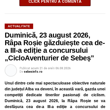
CLICK PENTRU A COMENTA
ACTUALITATE
Duminică, 23 august 2026,
Râpa Roșie găzduiește cea de-
a III-a ediție a concursului
„CicloAventurier de Sebeș”
Publicat
acum 21 de ore
în
06.08.2026
De
sebesinfo.ro
Unul dintre cele mai spectaculoase obiective naturale
din județul Alba va deveni, în această vară, gazda unei
competiții dedicate tinerilor pasionați de ciclism.
Duminică, 23 august 2026, la Râpa Roșie se va
desfășura cea de-a III-a ediție a concursului de