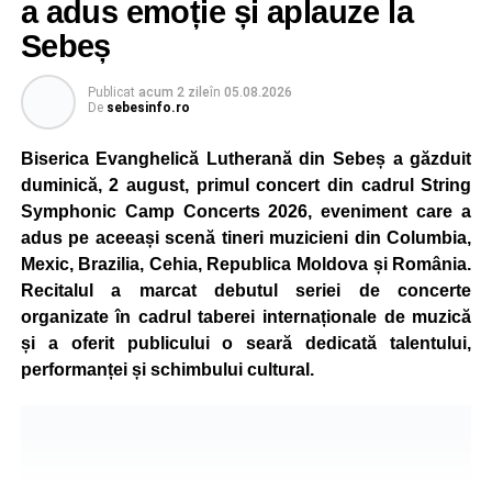
a adus emoție și aplauze la
destinat copiilor și adolescenților cu vârste cuprinse între
Sebeș
5 și 18 ani, iar participarea este gratuită.
Publicat
acum 2 zile
în
05.08.2026
Organizatorii au pregătit trasee adaptate fiecărei categorii
De
sebesinfo.ro
de vârstă, astfel încât competiția să fie accesibilă atât
celor aflați la început de drum, cât și celor cu experiență în
Biserica Evanghelică Lutherană din Sebeș a găzduit
mountain bike. La finalul întrecerii, cei mai bine clasați
duminică, 2 august, primul concert din cadrul String
concurenți vor fi recompensați cu premii în bani și premii
Symphonic Camp Concerts 2026, eveniment care a
oferite de partenerii evenimentului.
adus pe aceeași scenă tineri muzicieni din Columbia,
Mexic, Brazilia, Cehia, Republica Moldova și România.
Înaintea zilei de concurs, participanții își vor putea ridica
Recitalul a marcat debutul seriei de concerte
numerele de concurs, confirma înscrierile online sau se
organizate în cadrul taberei internaționale de muzică
vor putea înscrie direct la competiție în cadrul Punctului
și a oferit publicului o seară dedicată talentului,
Oficial de Înscrieri și Informații (Race Office), care va
performanței și schimbului cultural.
funcționa după următorul program:
• vineri, 21 august, între orele 17:00 și 20:00, în Piața
Primăriei Sebeș;
• sâmbătă, 22 august, între orele 10:00 și 20:00, pe platoul