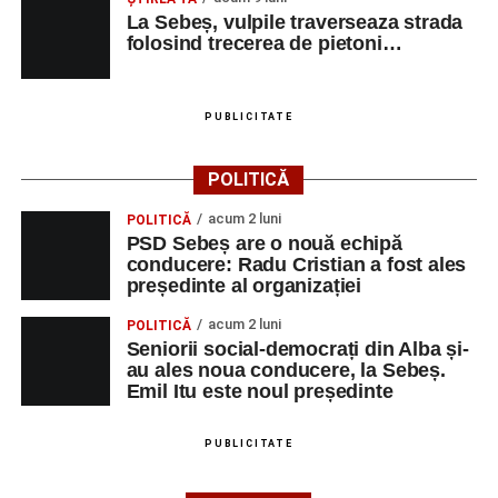
La Sebeș, vulpile traverseaza strada
Urmărește-ne pe Google News
folosind trecerea de pietoni…
Ultimele știri din Sebeș
PUBLICITATE
Primăria Sebeș a decis să reducă intensitatea
iluminatului public pe timpul nopții, în contextul
POLITICĂ
apelului la economii al Guvernului Bolojan
acum 2 luni
POLITICĂ
Duminică, 23 august 2026, Râpa Roșie găzduiește
PSD Sebeș are o nouă echipă
cea de-a III-a ediție a concursului „CicloAventurier
conducere: Radu Cristian a fost ales
de Sebeș”
președinte al organizației
Primul concert din cadrul String Symphonic Camp
acum 2 luni
POLITICĂ
2026 a adus emoție și aplauze la Sebeș
Seniorii social-democrați din Alba și-
au ales noua conducere, la Sebeș.
Emil Itu este noul președinte
PUBLICITATE