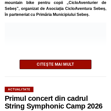
mountain bike pentru copii „CicloAventurier de
Sebeș”, organizat de Asociația CicloAventura Sebeș,
în parteneriat cu Primăria Municipiului Sebeș.
CITEȘTE MAI MULT
ACTUALITATE
Primul concert din cadrul
După două ediții organizate în Parcul Arini, competiția se
mută într-un nou decor, oferind participanților ocazia de a
String Symphonic Camp 2026
concura într-un cadru natural deosebit. Evenimentul este