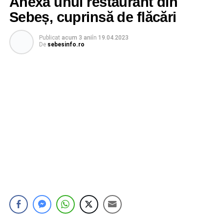
Anexa unui restaurant din
Sebeș, cuprinsă de flăcări
Publicat
acum 3 ani
în
19.04.2023
De
sebesinfo.ro