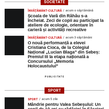
SOCIETATE
acum o săptămână
ÎNVĂȚĂMÂNT-CULTURĂ
Școala de Vară din Răhău s-a
încheiat. Zeci de copii au participat la
ateliere de ecologie, orientare în
carieră și activități recreative
acum 3 săptămâni
ÎNVĂȚĂMÂNT-CULTURĂ
O nouă performanță a elevei
Cristiana Cioca, de la Colegiul
Național „Lucian Blaga” din Sebeș:
Premiul III la etapa națională a
Concursului „Memoria
Holocaustului”
PUBLICITATE
SPORT
acum 5 zile
SPORT
Mândrie pentru Valea Sebeșului: Un
copil de 10 ani cu rădăcini în Săsciori