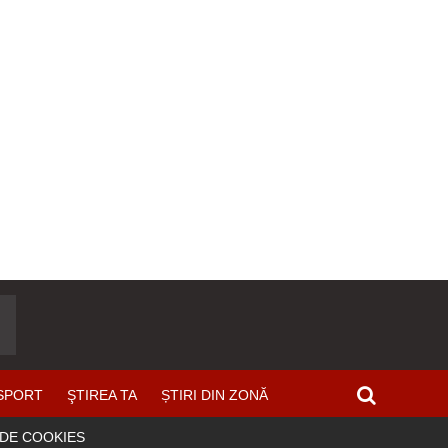
SPORT
ŞTIREA TA
ȘTIRI DIN ZONĂ
 DE COOKIES