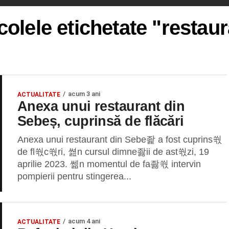
colele etichetate "restau
acum 3 ani
ACTUALITATE
Anexa unui restaurant din
Sebeș, cuprinsă de flăcări
Anexa unui restaurant din Sebe좙 a fost cuprins쒃
de fl쒃c쒃ri, 쎮n cursul dimne좛ii de ast쒃zi, 19
aprilie 2023. 쎎n momentul de fa좛쒃 intervin
pompierii pentru stingerea...
acum 4 ani
ACTUALITATE