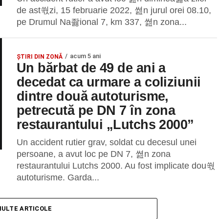
de ast쒃zi, 15 februarie 2022, 쎮n jurul orei 08.10,
pe Drumul Na좛ional 7, km 337, 쎮n zona...
acum 5 ani
ȘTIRI DIN ZONĂ
Un bărbat de 49 de ani a
decedat ca urmare a coliziunii
dintre două autoturisme,
petrecută pe DN 7 în zona
restaurantului „Lutchs 2000”
Un accident rutier grav, soldat cu decesul unei
persoane, a avut loc pe DN 7, 쎮n zona
restaurantului Lutchs 2000. Au fost implicate dou쒃
autoturisme. Garda...
MULTE ARTICOLE