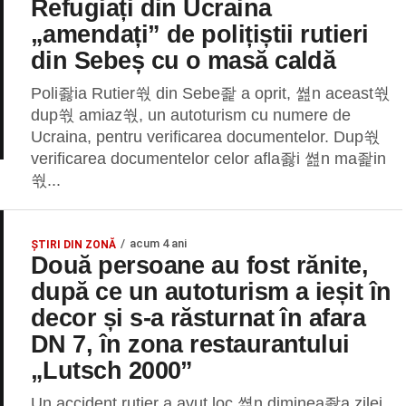
Refugiați din Ucraina
„amendați” de polițiștii rutieri
din Sebeș cu o masă caldă
Poli좛ia Rutier쒃 din Sebe좙 a oprit, 쎮n aceast쒃
dup쒃 amiaz쒃, un autoturism cu numere de
Ucraina, pentru verificarea documentelor. Dup쒃
verificarea documentelor celor afla좛i 쎮n ma좙in
쒃...
acum 4 ani
ȘTIRI DIN ZONĂ
Două persoane au fost rănite,
după ce un autoturism a ieșit în
decor și s-a răsturnat în afara
DN 7, în zona restaurantului
„Lutsch 2000”
Un accident rutier a avut loc 쎮n diminea좛a zilei