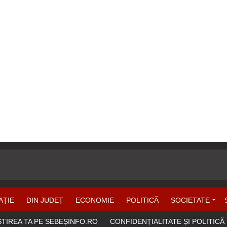
AȚIE
DIN JUDEȚ
ECONOMIE
POLITICĂ
SOCIETATE
ȘTIREA TA PE SEBEȘINFO.RO
CONFIDENȚIALITATE ȘI POLITICĂ