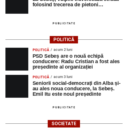
Milena Vădan – vioară
folosind trecerea de pietoni…
Emanuel Elcean – contrabas
Adrian Lup – violoncel
PUBLICITATE
Dansatori:
Ioana Lascu și Horia Călin Pop
,
Raluca și
POLITICĂ
Vlad Dordea
.
acum 2 luni
POLITICĂ
Piața Primăriei
PSD Sebeș are o nouă echipă
conducere: Radu Cristian a fost ales
Orele 17.00–20.00
– Punct oficial de înscrieri și informații
președinte al organizației
(Race Office) pentru competiția
„Cicloaventurier de
acum 3 luni
POLITICĂ
Sebeș”
.
Seniorii social-democrați din Alba și-
au ales noua conducere, la Sebeș.
SÂMBĂTĂ, 22 AUGUST 2026
Emil Itu este noul președinte
Platoul Centrului Cultural „Lucian
PUBLICITATE
Blaga” Sebeș
SOCIETATE