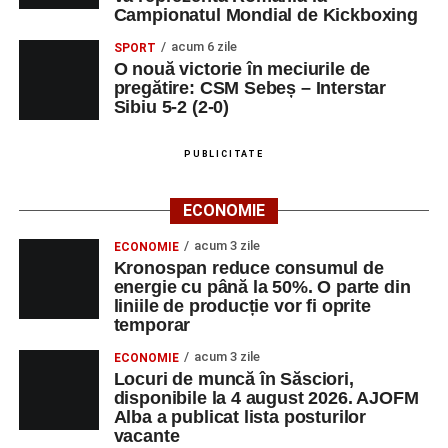
Râpa Roșie
Campionatul Mondial de Kickboxing
acum 6 zile
SPORT
Ora 10.00
–
„Cicloaventurier de Sebeș”
– startul oficial
O nouă victorie în meciurile de
al competiției MTB pentru copii.
pregătire: CSM Sebeș – Interstar
Sibiu 5-2 (2-0)
LUNI, 24 AUGUST 2026
PUBLICITATE
Casa Fanfarei din Petrești
ECONOMIE
Ora 18.00
– Activități recreative pentru copii, susținute de
trupele de teatru
„Gepetto”
și
„Pied Piper”
.
acum 3 zile
ECONOMIE
Kronospan reduce consumul de
Ora 19.00
–
Seară cu tradiții săsești
, cu participarea:
energie cu până la 50%. O parte din
liniile de producție vor fi oprite
temporar
Fanfarei din Petrești;
acum 3 zile
ECONOMIE
Trupei de Dansuri Săsești;
Locuri de muncă în Săsciori,
disponibile la 4 august 2026. AJOFM
Alexandrei Pamfilie;
Alba a publicat lista posturilor
Alfred Dahinten.
vacante