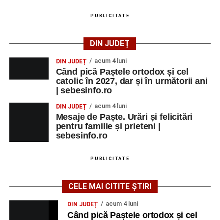
Ora 20.30
– Proiecție cinematografică:
„Napoli – New
PUBLICITATE
York”
(Italia, 2024), film de familie, AP12, după o poveste
de Federico Fellini și Tullio Pinelli.
DIN JUDEȚ
MARȚI, 25 AUGUST 2026
acum 4 luni
DIN JUDEȚ
Când pică Paștele ortodox și cel
catolic în 2027, dar și în următorii ani
Grădina Muzeului Municipal „Ioan
| sebesinfo.ro
Raica” Sebeș
acum 4 luni
DIN JUDEȚ
Mesaje de Paște. Urări și felicitări
Ora 18.00
–
„Armonia artelor”
– salon literar și întâlnire
pentru familie și prieteni |
cu artele plastice, organizat alături de artiști locali.
sebesinfo.ro
Ora 20.30
– Proiecție cinematografică:
„Primavera”
PUBLICITATE
(Italia, 2025), dramă inspirată de povestea nașterii operei
„Anotimpurile”
de Antonio Vivaldi (rating N-15).
CELE MAI CITITE ȘTIRI
MIERCURI, 26 AUGUST 2026
acum 4 luni
DIN JUDEȚ
Când pică Paștele ortodox și cel