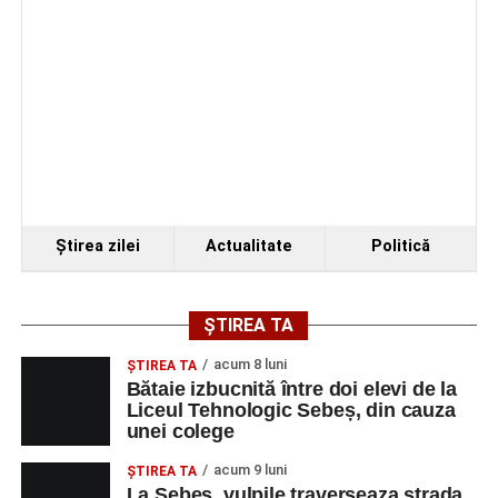
Programul festivalului
„Armonii în Sebeș” 2026
VINERI, 21 AUGUST 2026
Piața Primăriei
Ora 19.00
–
Spectacol de vals și tango „Armonii în
Ştirea zilei
Actualitate
Politică
pași de dans”
Solistă:
Iulia Merca
(Opera Națională Română Cluj-
ȘTIREA TA
Napoca).
acum 8 luni
ŞTIREA TA
Acompaniază
Cluj Tango Orchestra
:
Bătaie izbucnită între doi elevi de la
Liceul Tehnologic Sebeș, din cauza
unei colege
Irina Indrei – pian
acum 9 luni
Robert Indrei – bandoneon
ŞTIREA TA
La Sebeș, vulpile traverseaza strada