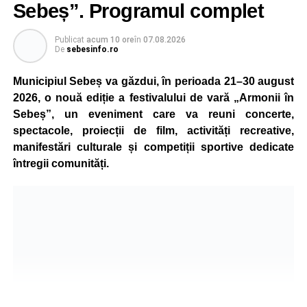
aparatul etilotest, rezultatele fiind negative.
Sebeș”. Programul complet
Polițiștii au deschis un dosar penal și continuă cercetările
Publicat
acum 10 ore
în
07.08.2026
pentru vătămare corporală din culpă, urmând să
De
sebesinfo.ro
stabilească toate împrejurările în care s-a produs
Municipiul Sebeș va găzdui, în perioada 21–30 august
accidentul.
2026, o nouă ediție a festivalului de vară „Armonii în
Sebeș”, un eveniment care va reuni concerte,
spectacole, proiecții de film, activități recreative,
Adaugă-ne ca sursă preferată
manifestări culturale și competiții sportive dedicate
întregii comunități.
Urmărește-ne pe Google News
Ultimele știri din Sebeș
4–6 septembrie 2026: Prima ediție a Transylvania
Fest, la Cetatea Greavilor din Gârbova
Accident rutier la ieșirea din Șugag spre Popasul
Regelui. Intervin pompierii din Sebeș