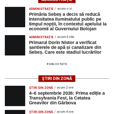
Festivalul va cuprinde și o seară dedicată tradițiilor
acum o zi
ADMINISTRAȚIE
săsești, precum și un spectacol folcloric organizat în
Primăria Sebeș a decis să reducă
memoria interpretului Felician Fărcașiu.
intensitatea iluminatului public pe
timpul nopții, în contextul apelului la
Printre momentele de atracție se numără spectacolul de
economii al Guvernului Bolojan
vals și tango din Piața Primăriei, dar și concertul de rock
acum 6 zile
ADMINISTRAȚIE
simfonic susținut în Grădina Muzeului Municipal „Ioan
Primarul Dorin Nistor a verificat
Raica”, sub bagheta dirijorului
Remus Grama
, alături de
șantierele de apă și canalizare din
muzicieni români de prestigiu.
Sebeș. Care este stadiul lucrărilor
Și în acest an, pe scenă vor urca atât artiști consacrați, cât
PUBLICITATE
și interpreți originari din Sebeș, care și-au construit
cariere de succes în țară și în străinătate.
ȘTIRI DIN ZONĂ
Festivalul include și o componentă cinematografică
acum 2 ore
ȘTIRI DIN ZONĂ
importantă. Publicul va putea urmări mai multe producții
4–6 septembrie 2026: Prima ediție a
Transylvania Fest, la Cetatea
realizate cu implicarea producătoarei
Gabi Suciu
,
Greavilor din Gârbova
originară din Sebeș, prezentă de-a lungul timpului la
unele dintre cele mai importante festivaluri europene de
acum 4 ore
ȘTIRI DIN ZONĂ