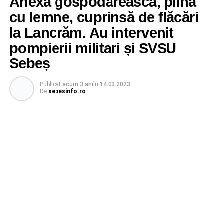
Anexă gospodărească, plină
cu lemne, cuprinsă de flăcări
la Lancrăm. Au intervenit
pompierii militari și SVSU
Sebeș
Publicat
acum 3 ani
în
14.03.2023
De
sebesinfo.ro