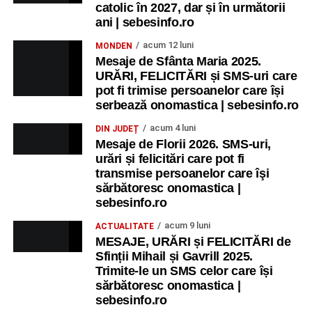
catolic în 2027, dar și în următorii
Copiii în armonia orașului
ani | sebesinfo.ro
Ora 10.00
– Școala din Răhău: activități recreative pentru
acum 12 luni
MONDEN
copii.
Mesaje de Sfânta Maria 2025.
URĂRI, FELICITĂRI și SMS-uri care
Ora 11.00
– Curtea Școlii „M. Kogălniceanu”: activități
pot fi trimise persoanelor care își
recreative pentru copii.
serbează onomastica | sebesinfo.ro
acum 4 luni
DIN JUDEȚ
Ora 17.00
– Grădina Muzeului Municipal „Ioan Raica”
Mesaje de Florii 2026. SMS-uri,
Sebeș: încheierea Școlii de vară
„Curcubeul Prieteniei”
.
urări și felicitări care pot fi
transmise persoanelor care îşi
Ora 18.30
– Aula Primăriei Municipiului Sebeș:
sărbătoresc onomastica |
festivitatea de premiere a șefilor de promoție și a elevilor
sebesinfo.ro
care au obținut rezultate remarcabile la examenele de
acum 9 luni
ACTUALITATE
Evaluare Națională și Bacalaureat.
MESAJE, URĂRI și FELICITĂRI de
Sfinții Mihail și Gavrill 2025.
Ora 19.00
– Parcul Tineretului:
Spectacol pentru copii și
Trimite-le un SMS celor care își
Spuma Party
.
sărbătoresc onomastica |
sebesinfo.ro
Participă: