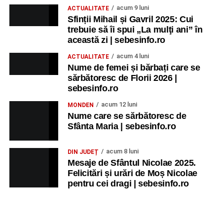
acum 9 luni
ACTUALITATE
Sfinții Mihail și Gavril 2025: Cui
Alexandra Pamfilie și Școala de muzică
„DoReMi”
;
trebuie să îi spui „La mulţi ani” în
Ancuța Stănuș și grupul de folclor;
această zi | sebesinfo.ro
Trupa de Dansuri Săsești.
acum 4 luni
ACTUALITATE
Nume de femei și bărbați care se
Ora 20.30
– Parcul Tineretului: proiecția filmului pentru
sărbătoresc de Florii 2026 |
copii
„Străjerii Deltei”
(România, 2021), film de familie și
sebesinfo.ro
aventură, AG.
acum 12 luni
MONDEN
Nume care se sărbătoresc de
JOI, 27 AUGUST 2026
Sfânta Maria | sebesinfo.ro
Grădina Muzeului Municipal „Ioan
acum 8 luni
DIN JUDEȚ
Raica” Sebeș
Mesaje de Sfântul Nicolae 2025.
Felicitări și urări de Moș Nicolae
pentru cei dragi | sebesinfo.ro
Ora 19.00
–
Sărbătoarea Seniorilor
– festivitatea de
premiere a cuplurilor care aniversează 50 de ani de
căsătorie.