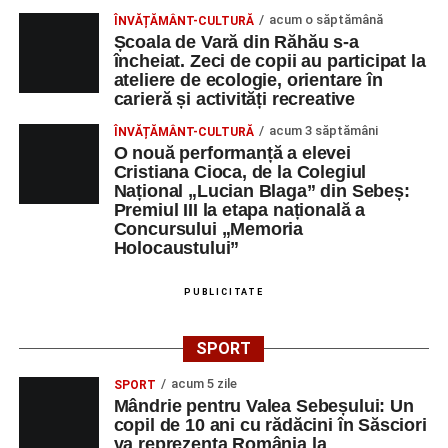
Orele 10.00–20.00
– Punct oficial de înscrieri și informații
acum o săptămână
ÎNVĂȚĂMÂNT-CULTURĂ
(Race Office) pentru competiția
„Cicloaventurier de
Școala de Vară din Răhău s-a
Sebeș”
.
încheiat. Zeci de copii au participat la
ateliere de ecologie, orientare în
Râpa Roșie
carieră și activități recreative
acum 3 săptămâni
ÎNVĂȚĂMÂNT-CULTURĂ
Orele 17.00–20.00
– Antrenamente libere pe traseul de
O nouă performanță a elevei
concurs.
Cristiana Cioca, de la Colegiul
Național „Lucian Blaga” din Sebeș:
Premiul III la etapa națională a
Centrul Cultural „Lucian Blaga”
Concursului „Memoria
Sebeș – Sala de spectacole
Holocaustului”
Ora 19.00
– Proiecție cinematografică:
„Unde merg
PUBLICITATE
elefanții”
(România, 2023), black comedy, în regia lui
Gabi Virginia Șarga și Cătălin Rotaru, producător Gabi
SPORT
Suciu.
acum 5 zile
SPORT
Mândrie pentru Valea Sebeșului: Un
DUMINICĂ, 23 AUGUST 2026
copil de 10 ani cu rădăcini în Săsciori
va reprezenta România la