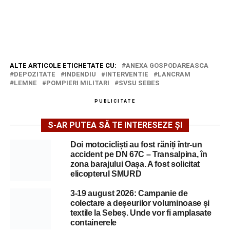
ALTE ARTICOLE ETICHETATE CU:
ANEXA GOSPODAREASCA
DEPOZITATE
INDENDIU
INTERVENTIE
LANCRAM
LEMNE
POMPIERI MILITARI
SVSU SEBES
PUBLICITATE
S-AR PUTEA SĂ TE INTERESEZE ȘI
Doi motocicliști au fost răniți într-un
accident pe DN 67C – Transalpina, în
zona barajului Oașa. A fost solicitat
elicopterul SMURD
3-19 august 2026: Campanie de
colectare a deșeurilor voluminoase și
textile la Sebeș. Unde vor fi amplasate
containerele