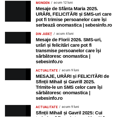
Ora 10.00
– Școala din Răhău: activități recreative pentru
acum 12 luni
MONDEN
copii.
Mesaje de Sfânta Maria 2025.
URĂRI, FELICITĂRI și SMS-uri care
Ora 11.00
– Curtea Școlii „M. Kogălniceanu”: activități
pot fi trimise persoanelor care își
recreative pentru copii.
serbează onomastica | sebesinfo.ro
acum 4 luni
DIN JUDEȚ
Ora 17.00
– Grădina Muzeului Municipal „Ioan Raica”
Mesaje de Florii 2026. SMS-uri,
Sebeș: încheierea Școlii de vară
„Curcubeul Prieteniei”
.
urări și felicitări care pot fi
transmise persoanelor care îşi
Ora 18.30
– Aula Primăriei Municipiului Sebeș:
sărbătoresc onomastica |
festivitatea de premiere a șefilor de promoție și a elevilor
sebesinfo.ro
care au obținut rezultate remarcabile la examenele de
acum 9 luni
ACTUALITATE
Evaluare Națională și Bacalaureat.
MESAJE, URĂRI și FELICITĂRI de
Sfinții Mihail și Gavrill 2025.
Ora 19.00
– Parcul Tineretului:
Spectacol pentru copii și
Trimite-le un SMS celor care își
Spuma Party
.
sărbătoresc onomastica |
sebesinfo.ro
Participă:
acum 9 luni
ACTUALITATE
Sfinții Mihail și Gavril 2025: Cui
Alexandra Pamfilie și Școala de muzică
„DoReMi”
;