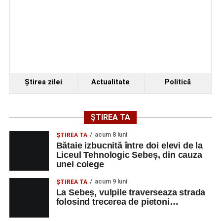
„Armonii în Sebeș” 2026
VINERI, 21 AUGUST 2026
Piața Primăriei
Ora 19.00
–
Spectacol de vals și tango „Armonii în
Ştirea zilei
Actualitate
Politică
pași de dans”
Solistă:
Iulia Merca
(Opera Națională Română Cluj-
ȘTIREA TA
Napoca).
acum 8 luni
ŞTIREA TA
Acompaniază
Cluj Tango Orchestra
:
Bătaie izbucnită între doi elevi de la
Liceul Tehnologic Sebeș, din cauza
unei colege
Irina Indrei – pian
acum 9 luni
Robert Indrei – bandoneon
ŞTIREA TA
La Sebeș, vulpile traverseaza strada
Milena Vădan – vioară
folosind trecerea de pietoni…
Emanuel Elcean – contrabas