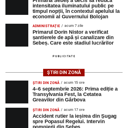
Primăria Sebeș a decis să reducă
memoria interpretului Felician Fărcașiu.
intensitatea iluminatului public pe
timpul nopții, în contextul apelului la
Printre momentele de atracție se numără spectacolul de
economii al Guvernului Bolojan
vals și tango din Piața Primăriei, dar și concertul de rock
acum 7 zile
ADMINISTRAȚIE
simfonic susținut în Grădina Muzeului Municipal „Ioan
Primarul Dorin Nistor a verificat
Raica”, sub bagheta dirijorului
Remus Grama
, alături de
șantierele de apă și canalizare din
muzicieni români de prestigiu.
Sebeș. Care este stadiul lucrărilor
Și în acest an, pe scenă vor urca atât artiști consacrați, cât
PUBLICITATE
și interpreți originari din Sebeș, care și-au construit
cariere de succes în țară și în străinătate.
ȘTIRI DIN ZONĂ
Festivalul include și o componentă cinematografică
acum 15 ore
ȘTIRI DIN ZONĂ
importantă. Publicul va putea urmări mai multe producții
4–6 septembrie 2026: Prima ediție a
Transylvania Fest, la Cetatea
realizate cu implicarea producătoarei
Gabi Suciu
,
Greavilor din Gârbova
originară din Sebeș, prezentă de-a lungul timpului la
unele dintre cele mai importante festivaluri europene de
acum 17 ore
ȘTIRI DIN ZONĂ
film.
Accident rutier la ieșirea din Șugag
spre Popasul Regelui. Intervin
pompierii din Sebeș
Un alt moment așteptat este show-ul susținut de
DJ