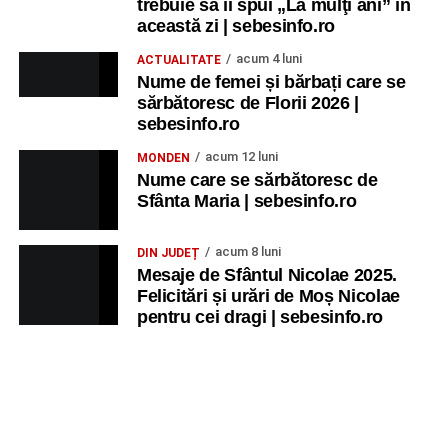
trebuie să îi spui „La mulţi ani” în
Ancuța Stănuș și grupul de folclor;
această zi | sebesinfo.ro
Trupa de Dansuri Săsești.
acum 4 luni
ACTUALITATE
Nume de femei și bărbați care se
Ora 20.30
– Parcul Tineretului: proiecția filmului pentru
sărbătoresc de Florii 2026 |
copii
„Străjerii Deltei”
(România, 2021), film de familie și
sebesinfo.ro
aventură, AG.
acum 12 luni
MONDEN
Nume care se sărbătoresc de
JOI, 27 AUGUST 2026
Sfânta Maria | sebesinfo.ro
Grădina Muzeului Municipal „Ioan
acum 8 luni
DIN JUDEȚ
Raica” Sebeș
Mesaje de Sfântul Nicolae 2025.
Felicitări și urări de Moș Nicolae
pentru cei dragi | sebesinfo.ro
Ora 19.00
–
Sărbătoarea Seniorilor
– festivitatea de
premiere a cuplurilor care aniversează 50 de ani de
căsătorie.
Recital muzical:
Carmen Rădulescu Oprea
.