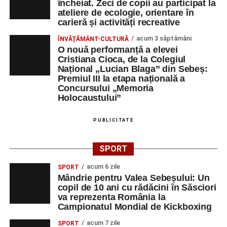
încheiat. Zeci de copii au participat la
ateliere de ecologie, orientare în
Râpa Roșie
carieră și activități recreative
acum 3 săptămâni
ÎNVĂȚĂMÂNT-CULTURĂ
Orele 17.00–20.00
– Antrenamente libere pe traseul de
O nouă performanță a elevei
concurs.
Cristiana Cioca, de la Colegiul
Național „Lucian Blaga” din Sebeș:
Premiul III la etapa națională a
Centrul Cultural „Lucian Blaga”
Concursului „Memoria
Sebeș – Sala de spectacole
Holocaustului”
Ora 19.00
– Proiecție cinematografică:
„Unde merg
PUBLICITATE
elefanții”
(România, 2023), black comedy, în regia lui
Gabi Virginia Șarga și Cătălin Rotaru, producător Gabi
SPORT
Suciu.
acum 6 zile
SPORT
Mândrie pentru Valea Sebeșului: Un
DUMINICĂ, 23 AUGUST 2026
copil de 10 ani cu rădăcini în Săsciori
va reprezenta România la
Râpa Roșie
Campionatul Mondial de Kickboxing
acum 7 zile
SPORT
Ora 10.00
–
„Cicloaventurier de Sebeș”
– startul oficial