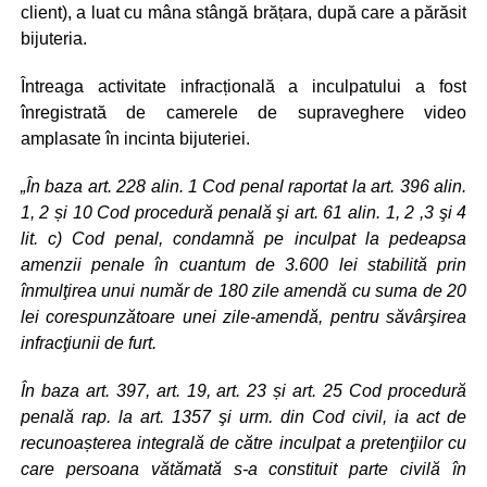
client), a luat cu mâna stângă brățara, după care a părăsit
bijuteria.
Întreaga activitate infracțională a inculpatului a fost
înregistrată de camerele de supraveghere video
amplasate în incinta bijuteriei.
„În baza art. 228 alin. 1 Cod penal raportat la art. 396 alin.
1, 2 și 10 Cod procedură penală şi art. 61 alin. 1, 2 ,3 şi 4
lit. c) Cod penal, condamnă pe inculpat la pedeapsa
amenzii penale în cuantum de 3.600 lei stabilită prin
înmulţirea unui număr de 180 zile amendă cu suma de 20
lei corespunzătoare unei zile-amendă, pentru săvârşirea
infracţiunii de furt.
În baza art. 397, art. 19, art. 23 și art. 25 Cod procedură
penală rap. la art. 1357 şi urm. din Cod civil, ia act de
recunoașterea integrală de către inculpat a pretenţiilor cu
care persoana vătămată s-a constituit parte civilă în