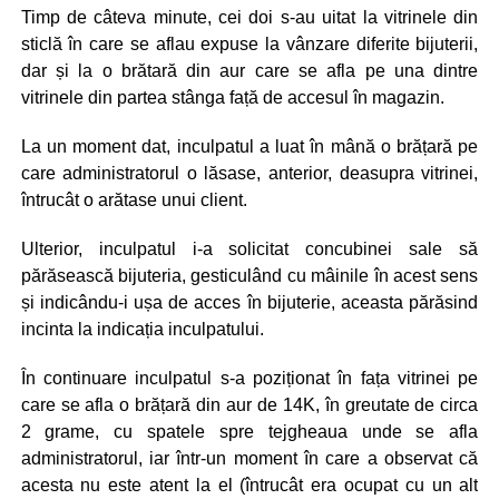
Timp de câteva minute, cei doi s-au uitat la vitrinele din
sticlă în care se aflau expuse la vânzare diferite bijuterii,
dar și la o brătară din aur care se afla pe una dintre
vitrinele din partea stânga față de accesul în magazin.
La un moment dat, inculpatul a luat în mână o brățară pe
care administratorul o lăsase, anterior, deasupra vitrinei,
întrucât o arătase unui client.
Ulterior, inculpatul i-a solicitat concubinei sale să
părăsească bijuteria, gesticulând cu mâinile în acest sens
și indicându-i ușa de acces în bijuterie, aceasta părăsind
incinta la indicația inculpatului.
În continuare inculpatul s-a poziționat în fața vitrinei pe
care se afla o brățară din aur de 14K, în greutate de circa
2 grame, cu spatele spre tejgheaua unde se afla
administratorul, iar într-un moment în care a observat că
acesta nu este atent la el (întrucât era ocupat cu un alt