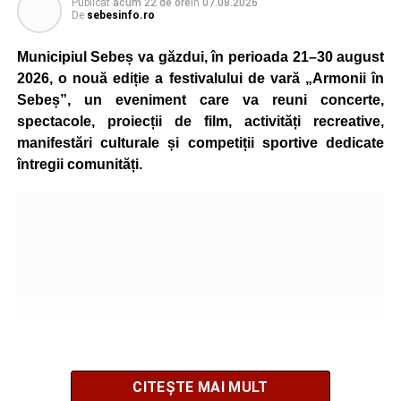
Publicat
acum 22 de ore
în
07.08.2026
pentru vătămare corporală din culpă, urmând să
De
sebesinfo.ro
stabilească toate împrejurările în care s-a produs
Municipiul Sebeș va găzdui, în perioada 21–30 august
accidentul.
2026, o nouă ediție a festivalului de vară „Armonii în
Sebeș”, un eveniment care va reuni concerte,
spectacole, proiecții de film, activități recreative,
Adaugă-ne ca sursă preferată
manifestări culturale și competiții sportive dedicate
întregii comunități.
Urmărește-ne pe Google News
Ultimele știri din Sebeș
4–6 septembrie 2026: Prima ediție a Transylvania
Fest, la Cetatea Greavilor din Gârbova
Accident rutier la ieșirea din Șugag spre Popasul
Regelui. Intervin pompierii din Sebeș
Biciclist de 70 de ani, rănit într-un accident rutier
CITEȘTE MAI MULT