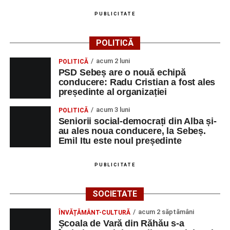
Adrian Lup – violoncel
PUBLICITATE
Dansatori:
Ioana Lascu și Horia Călin Pop
,
Raluca și
POLITICĂ
Vlad Dordea
.
acum 2 luni
POLITICĂ
Piața Primăriei
PSD Sebeș are o nouă echipă
conducere: Radu Cristian a fost ales
Orele 17.00–20.00
– Punct oficial de înscrieri și informații
președinte al organizației
(Race Office) pentru competiția
„Cicloaventurier de
acum 3 luni
POLITICĂ
Sebeș”
.
Seniorii social-democrați din Alba și-
au ales noua conducere, la Sebeș.
SÂMBĂTĂ, 22 AUGUST 2026
Emil Itu este noul președinte
Platoul Centrului Cultural „Lucian
PUBLICITATE
Blaga” Sebeș
SOCIETATE
Orele 10.00–20.00
– Punct oficial de înscrieri și informații
acum 2 săptămâni
ÎNVĂȚĂMÂNT-CULTURĂ
(Race Office) pentru competiția
„Cicloaventurier de
Școala de Vară din Răhău s-a
Sebeș”
.