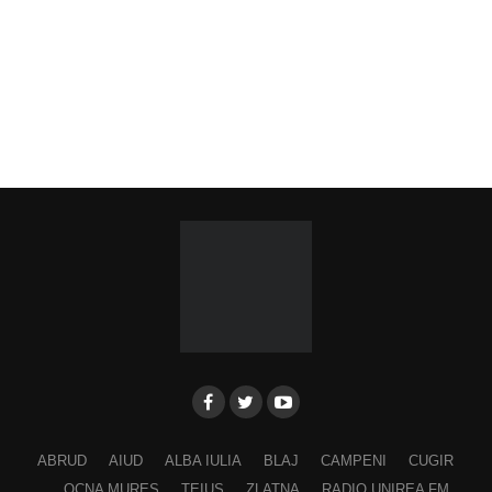
VINERI, 28 AUGUST 2026
Piața Primăriei
Ora 19.00
–
Spectacol folcloric omagial „Felician
Fărcășiu”
.
Participă:
Adina Hada
Cristian Fodor
Miruna Medrea
Alina Secășan
Georgiana Petrescu
Ancuța Stănuș
ABRUD
AIUD
ALBA IULIA
BLAJ
CAMPENI
CUGIR
Georgiana Pavelescu
OCNA MURES
TEIUS
ZLATNA
RADIO UNIREA FM