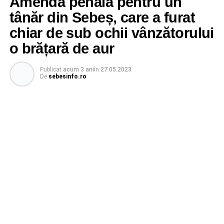
Amendă penală pentru un
tânăr din Sebeș, care a furat
chiar de sub ochii vânzătorului
o brățară de aur
Publicat
acum 3 ani
în
27.05.2023
De
sebesinfo.ro