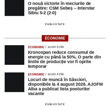
O nouă victorie în meciurile de
al competiției MTB pentru copii.
pregătire: CSM Sebeș – Interstar
Sibiu 5-2 (2-0)
LUNI, 24 AUGUST 2026
PUBLICITATE
Casa Fanfarei din Petrești
ECONOMIE
Ora 18.00
– Activități recreative pentru copii, susținute de
trupele de teatru
„Gepetto”
și
„Pied Piper”
.
acum 4 zile
ECONOMIE
Kronospan reduce consumul de
Ora 19.00
–
Seară cu tradiții săsești
, cu participarea:
energie cu până la 50%. O parte din
liniile de producție vor fi oprite
temporar
Fanfarei din Petrești;
acum 4 zile
ECONOMIE
Trupei de Dansuri Săsești;
Locuri de muncă în Săsciori,
disponibile la 4 august 2026. AJOFM
Alexandrei Pamfilie;
Alba a publicat lista posturilor
Alfred Dahinten.
vacante
Ora 20.30
– Proiecție cinematografică:
„Napoli – New
PUBLICITATE
York”
(Italia, 2024), film de familie, AP12, după o poveste