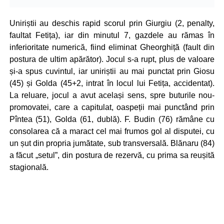
Uniriștii au deschis rapid scorul prin Giurgiu (2, penalty,
faultat Fetița), iar din minutul 7, gazdele au rămas în
inferioritate numerică, fiind eliminat Gheorghiță (fault din
postura de ultim apărător). Jocul s-a rupt, plus de valoare
și-a spus cuvintul, iar uniriștii au mai punctat prin Giosu
(45) și Golda (45+2, intrat în locul lui Fetița, accidentat).
La reluare, jocul a avut același sens, spre buturile nou-
promovatei, care a capitulat, oaspeții mai punctând prin
Pîntea (51), Golda (61, dublă). F. Budin (76) rămâne cu
consolarea că a maract cel mai frumos gol al disputei, cu
un șut din propria jumătate, sub transversală. Blănaru (84)
a făcut „setul”, din postura de rezervă, cu prima sa reușită
stagională.