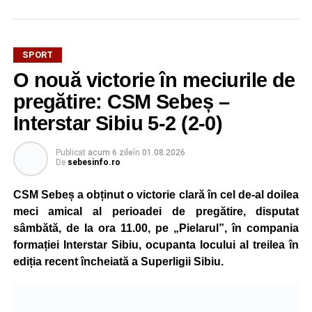
SPORT
Mama sa este originară din satul Țonea, comuna
O nouă victorie în meciurile de
Săsciori, iar legătura puternică cu România și cu locurile
natale ale familiei a stat la baza deciziei de a concura
pregătire: CSM Sebeș –
pentru țara mamei sale.
Interstar Sibiu 5-2 (2-0)
La doar 10 ani, Pablo are deja un palmares impresionant.
Publicat
acum 6 zile
în
01.08.2026
Practică kickboxing de la vârsta de 4 ani, iar prin
De
sebesinfo.ro
antrenamente zilnice și multă disciplină a ajuns să obțină
rezultate remarcabile încă de la o vârstă fragedă.
CSM Sebeș a obținut o victorie clară în cel de-al doilea
meci amical al perioadei de pregătire, disputat
La numai 8 ani, a câștigat toate centurile importante din
sâmbătă, de la ora 11.00, pe „Pielarul”, în compania
competițiile de kickboxing dedicate copiilor, iar în același
formației Interstar Sibiu, ocupanta locului al treilea în
an a obținut și centura neagră, performanță rar întâlnită la
ediția recent încheiată a Superligii Sibiu.
un sportiv atât de tânăr.