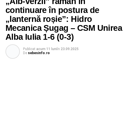
„Alb-verzii” râmân în
continuare în postura de
„lanternă roșie”: Hidro
Mecanica Șugag – CSM Unirea
Alba Iulia 1-6 (0-3)
Publicat
acum 11 luni
în
23.09.2025
De
sebesinfo.ro