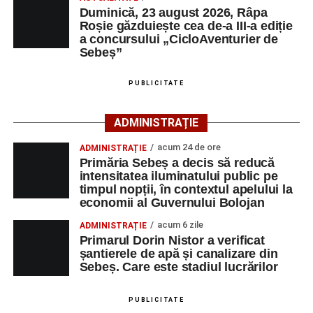
În spatele performanțelor sale se află ani de muncă,
Davel, Ursu, St. Radu, Cătană, Moise, Radac, Moș,
Duminică, 23 august 2026, Râpa
susținerea familiei și dorința de a demonstra că pasiunea
Cosma, Șerb, C.L. Lancrănjan și Ghițan. Nicola a
Roșie găzduiește cea de-a III-a ediție
și perseverența pot depăși orice graniță. În drumul său
a concursului „CicloAventurier de
absentat motivat.
spre Campionatul Mondial, Pablo este sprijinit și de
Sebeș”
unchiul său din județul Alba, omul de afaceri Valer Bodea,
La partida disputată în această dimineață pe „Pielarul” a
fondatorul companiei Bodea Impact Construct SRL, care îi
PUBLICITATE
fost prezentă și o mică galerie a formației din Sebeș, care
este sponsor oficial.
și-a încurajat echipa pe întreaga durată a jocului.
ADMINISTRAȚIE
acum 24 de ore
ADMINISTRAȚIE
Primăria Sebeș a decis să reducă
intensitatea iluminatului public pe
timpul nopții, în contextul apelului la
economii al Guvernului Bolojan
acum 6 zile
ADMINISTRAȚIE
Primarul Dorin Nistor a verificat
șantierele de apă și canalizare din
Sebeș. Care este stadiul lucrărilor
PUBLICITATE
CSM Sebeș va disputa următorul meci de verificare