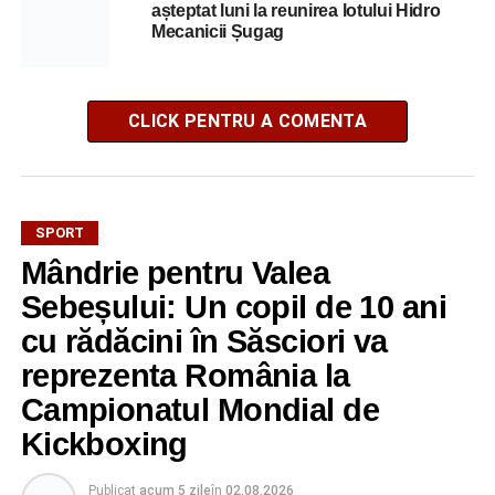
așteptat luni la reunirea lotului Hidro
Mecanicii Șugag
CLICK PENTRU A COMENTA
SPORT
Mândrie pentru Valea
Sebeșului: Un copil de 10 ani
cu rădăcini în Săsciori va
reprezenta România la
Campionatul Mondial de
Kickboxing
Publicat
acum 5 zile
în
02.08.2026