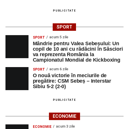
PUBLICITATE
SPORT
acum 5 zile
SPORT
Mândrie pentru Valea Sebeșului: Un
copil de 10 ani cu rădăcini în Săsciori
va reprezenta România la
Campionatul Mondial de Kickboxing
acum 6 zile
SPORT
O nouă victorie în meciurile de
pregătire: CSM Sebeș – Interstar
Sibiu 5-2 (2-0)
PUBLICITATE
ECONOMIE
acum 3 zile
ECONOMIE