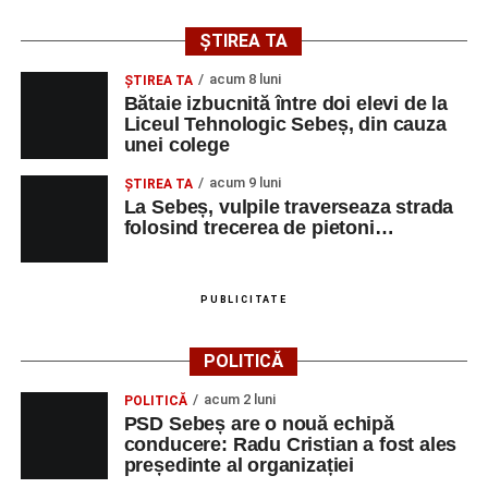
ȘTIREA TA
acum 8 luni
ŞTIREA TA
Bătaie izbucnită între doi elevi de la
Liceul Tehnologic Sebeș, din cauza
unei colege
acum 9 luni
ŞTIREA TA
La Sebeș, vulpile traverseaza strada
folosind trecerea de pietoni…
PUBLICITATE
POLITICĂ
acum 2 luni
POLITICĂ
PSD Sebeș are o nouă echipă
conducere: Radu Cristian a fost ales
președinte al organizației