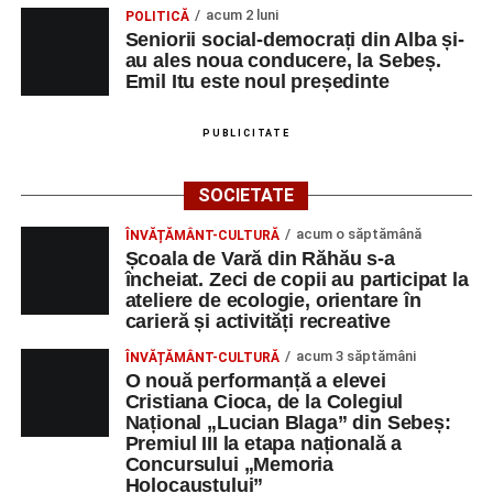
acum 2 luni
POLITICĂ
Seniorii social-democrați din Alba și-
au ales noua conducere, la Sebeș.
Emil Itu este noul președinte
PUBLICITATE
SOCIETATE
acum o săptămână
ÎNVĂȚĂMÂNT-CULTURĂ
Școala de Vară din Răhău s-a
încheiat. Zeci de copii au participat la
ateliere de ecologie, orientare în
carieră și activități recreative
acum 3 săptămâni
ÎNVĂȚĂMÂNT-CULTURĂ
O nouă performanță a elevei
Cristiana Cioca, de la Colegiul
Național „Lucian Blaga” din Sebeș:
Premiul III la etapa națională a
Concursului „Memoria
Holocaustului”