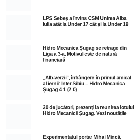
LPS Sebeș a învins CSM Unirea Alba
Iulia atât la Under 17 cât și la Under 19
Hidro Mecanica Șugag se retrage din
Liga a 3-a. Motivul este de natură
financiară
„Alb-verzii”, înfrângere în primul amical
al iernii: Inter Sibiu – Hidro Mecanica
Șugag 4-1 (2-0)
20 de jucători, prezenți la reunirea lotului
Hidro Mecanicii Șugag. Vezi noutățile
Experimentatul portar Mihai Mincă,