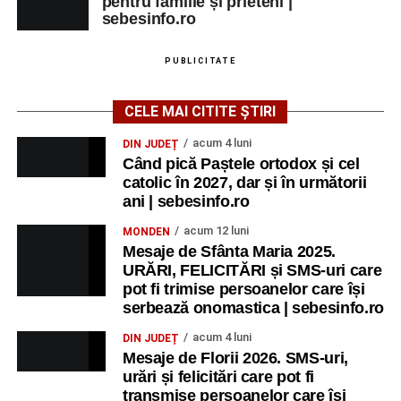
pentru familie și prieteni |
sebesinfo.ro
PUBLICITATE
CELE MAI CITITE ȘTIRI
acum 4 luni
DIN JUDEȚ
Când pică Paștele ortodox și cel
catolic în 2027, dar și în următorii
ani | sebesinfo.ro
acum 12 luni
MONDEN
Mesaje de Sfânta Maria 2025.
URĂRI, FELICITĂRI și SMS-uri care
pot fi trimise persoanelor care își
serbează onomastica | sebesinfo.ro
acum 4 luni
DIN JUDEȚ
Mesaje de Florii 2026. SMS-uri,
urări și felicitări care pot fi
transmise persoanelor care îşi