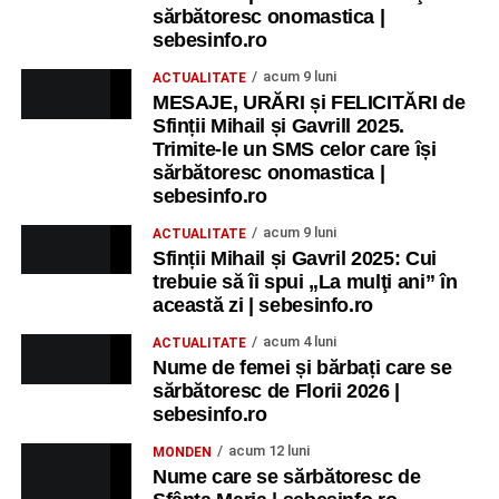
sărbătoresc onomastica |
sebesinfo.ro
acum 9 luni
ACTUALITATE
MESAJE, URĂRI și FELICITĂRI de
Sfinții Mihail și Gavrill 2025.
Trimite-le un SMS celor care își
sărbătoresc onomastica |
sebesinfo.ro
acum 9 luni
ACTUALITATE
Sfinții Mihail și Gavril 2025: Cui
trebuie să îi spui „La mulţi ani” în
această zi | sebesinfo.ro
acum 4 luni
ACTUALITATE
Nume de femei și bărbați care se
sărbătoresc de Florii 2026 |
sebesinfo.ro
acum 12 luni
MONDEN
Nume care se sărbătoresc de