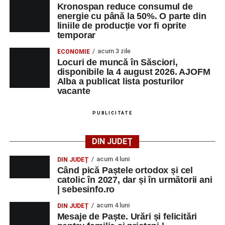
Kronospan reduce consumul de
energie cu până la 50%. O parte din
liniile de producție vor fi oprite
temporar
acum 3 zile
ECONOMIE
Locuri de muncă în Săsciori,
disponibile la 4 august 2026. AJOFM
Alba a publicat lista posturilor
vacante
PUBLICITATE
DIN JUDEȚ
acum 4 luni
DIN JUDEȚ
Când pică Paștele ortodox și cel
catolic în 2027, dar și în următorii ani
| sebesinfo.ro
acum 4 luni
DIN JUDEȚ
Mesaje de Paște. Urări și felicitări