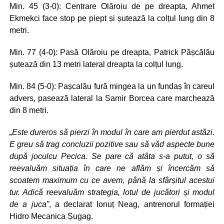
Min. 45 (3-0): Centrare Olăroiu de pe dreapta, Ahmet
Ekmekci face stop pe piept și șutează la colțul lung din 8
metri.
Min. 77 (4-0): Pasă Olăroiu pe dreapta, Patrick Pășcălău
șutează din 13 metri lateral dreapta la colțul lung.
Min. 84 (5-0): Pașcalău fură mingea la un fundaș în careul
advers, pasează lateral la Samir Borcea care marchează
din 8 metri.
„Este dureros să pierzi în modul în care am pierdut astăzi.
E greu să trag concluzii pozitive sau să văd aspecte bune
după joculcu Pecica. Se pare că atâta s-a putut, o să
reevaluăm situația în care ne aflăm și încercăm să
scoatem maximum cu ce avem, până la sfârșitul acestui
tur. Adică reevaluăm strategia, lotul de jucători și modul
de a juca”
, a declarat Ionuț Neag, antrenorul formației
Hidro Mecanica Șugag.