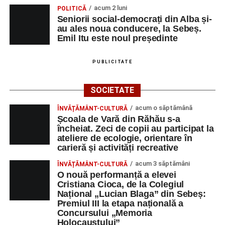
acum 2 luni
POLITICĂ
Seniorii social-democrați din Alba și-
au ales noua conducere, la Sebeș.
Emil Itu este noul președinte
PUBLICITATE
SOCIETATE
acum o săptămână
ÎNVĂȚĂMÂNT-CULTURĂ
Școala de Vară din Răhău s-a
încheiat. Zeci de copii au participat la
ateliere de ecologie, orientare în
carieră și activități recreative
acum 3 săptămâni
ÎNVĂȚĂMÂNT-CULTURĂ
O nouă performanță a elevei
Cristiana Cioca, de la Colegiul
Național „Lucian Blaga” din Sebeș:
Premiul III la etapa națională a
Concursului „Memoria
Holocaustului”