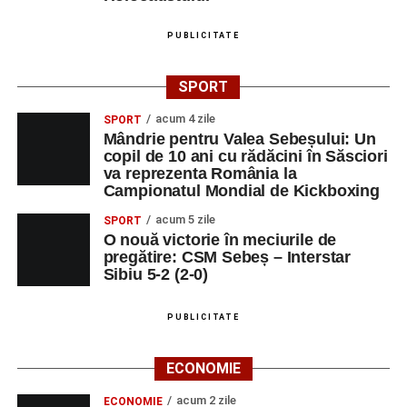
PUBLICITATE
SPORT
acum 4 zile
SPORT
Mândrie pentru Valea Sebeșului: Un
copil de 10 ani cu rădăcini în Săsciori
va reprezenta România la
Campionatul Mondial de Kickboxing
acum 5 zile
SPORT
O nouă victorie în meciurile de
pregătire: CSM Sebeș – Interstar
Sibiu 5-2 (2-0)
PUBLICITATE
ECONOMIE
acum 2 zile
ECONOMIE