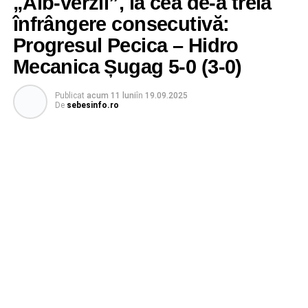
„Alb-verzii”, la cea de-a treia
înfrângere consecutivă:
Progresul Pecica – Hidro
Mecanica Șugag 5-0 (3-0)
Publicat
acum 11 luni
în
19.09.2025
De
sebesinfo.ro