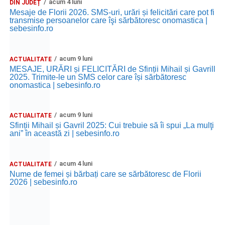
acum 4 luni
DIN JUDEȚ
Mesaje de Florii 2026. SMS-uri, urări și felicitări care pot fi
transmise persoanelor care îşi sărbătoresc onomastica |
sebesinfo.ro
acum 9 luni
ACTUALITATE
MESAJE, URĂRI și FELICITĂRI de Sfinții Mihail și Gavrill
2025. Trimite-le un SMS celor care își sărbătoresc
onomastica | sebesinfo.ro
acum 9 luni
ACTUALITATE
Sfinții Mihail și Gavril 2025: Cui trebuie să îi spui „La mulţi
ani” în această zi | sebesinfo.ro
acum 4 luni
ACTUALITATE
Nume de femei și bărbați care se sărbătoresc de Florii
2026 | sebesinfo.ro