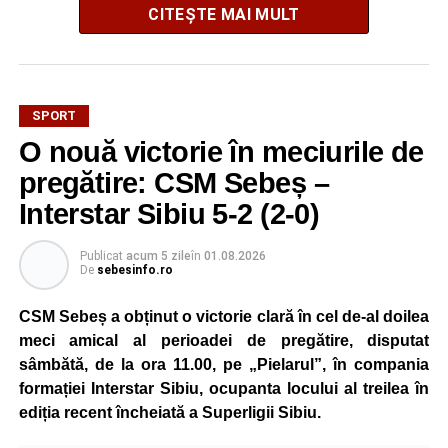
CITEȘTE MAI MULT
SPORT
Mama sa este originară din satul Țonea, comuna
O nouă victorie în meciurile de
Săsciori, iar legătura puternică cu România și cu locurile
natale ale familiei a stat la baza deciziei de a concura
pregătire: CSM Sebeș –
pentru țara mamei sale.
Interstar Sibiu 5-2 (2-0)
La doar 10 ani, Pablo are deja un palmares impresionant.
Publicat
acum 5 zile
în
01.08.2026
Practică kickboxing de la vârsta de 4 ani, iar prin
De
sebesinfo.ro
antrenamente zilnice și multă disciplină a ajuns să obțină
rezultate remarcabile încă de la o vârstă fragedă.
CSM Sebeș a obținut o victorie clară în cel de-al doilea
meci amical al perioadei de pregătire, disputat
La numai 8 ani, a câștigat toate centurile importante din
sâmbătă, de la ora 11.00, pe „Pielarul”, în compania
competițiile de kickboxing dedicate copiilor, iar în același
formației Interstar Sibiu, ocupanta locului al treilea în
an a obținut și centura neagră, performanță rar întâlnită la
ediția recent încheiată a Superligii Sibiu.
un sportiv atât de tânăr.