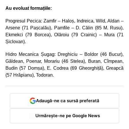
Au evoluat formațiile:
Progresul Pecica: Zamfir – Haloș, Indreica, Wild, Aldan –
Arsene (71 Pașcalău), Pamfile – D. Călin (85 M. Rusu),
Ekmekci (79 Borcea), Olăroiu (79 Crainic) – Mura (71
Șiclovan).
Hidro Mecanica Șugag: Dreghiciu – Boldor (46 Bucur),
Găldean, Poenar, Morariu (46 Stelea), Buran, Cîmpean,
Budin (57 Domșa), E. Codrea (69 Gheorghiță), Greapcă
(57 Hrăpianu), Todoran.
Adaugă-ne ca sursă preferată
Urmărește-ne pe Google News