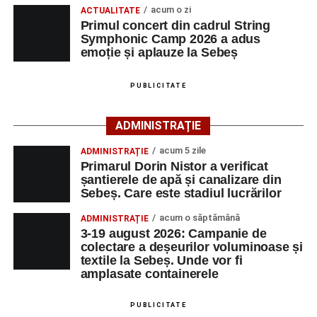
acum o zi
ACTUALITATE
Todea, Buliga, Alisie – Vlad. După pauză au mai evoluat
Primul concert din cadrul String
În spatele performanțelor sale se află ani de muncă,
Davel, Ursu, St. Radu, Cătană, Moise, Radac, Moș,
Symphonic Camp 2026 a adus
susținerea familiei și dorința de a demonstra că pasiunea
Cosma, Șerb, C.L. Lancrănjan și Ghițan. Nicola a
emoție și aplauze la Sebeș
și perseverența pot depăși orice graniță. În drumul său
absentat motivat.
spre Campionatul Mondial, Pablo este sprijinit și de
PUBLICITATE
unchiul său din județul Alba, omul de afaceri Valer Bodea,
La partida disputată în această dimineață pe „Pielarul” a
fondatorul companiei Bodea Impact Construct SRL, care îi
fost prezentă și o mică galerie a formației din Sebeș, care
ADMINISTRAȚIE
este sponsor oficial.
și-a încurajat echipa pe întreaga durată a jocului.
acum 5 zile
ADMINISTRAȚIE
Primarul Dorin Nistor a verificat
șantierele de apă și canalizare din
Sebeș. Care este stadiul lucrărilor
acum o săptămână
ADMINISTRAȚIE
3-19 august 2026: Campanie de
colectare a deșeurilor voluminoase și
textile la Sebeș. Unde vor fi
amplasate containerele
PUBLICITATE