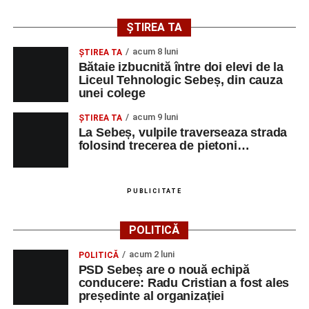
ȘTIREA TA
acum 8 luni
ŞTIREA TA
Bătaie izbucnită între doi elevi de la
Liceul Tehnologic Sebeș, din cauza
unei colege
acum 9 luni
ŞTIREA TA
La Sebeș, vulpile traverseaza strada
folosind trecerea de pietoni…
PUBLICITATE
POLITICĂ
acum 2 luni
POLITICĂ
PSD Sebeș are o nouă echipă
conducere: Radu Cristian a fost ales
președinte al organizației