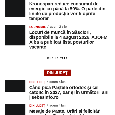
Kronospan reduce consumul de
energie cu până la 50%. O parte din
liniile de producție vor fi oprite
temporar
acum 2 zile
ECONOMIE
Locuri de muncă în Săsciori,
disponibile la 4 august 2026. AJOFM
Alba a publicat lista posturilor
vacante
PUBLICITATE
DIN JUDEȚ
acum 4 luni
DIN JUDEȚ
Când pică Paștele ortodox și cel
catolic în 2027, dar și în următorii ani
| sebesinfo.ro
acum 4 luni
DIN JUDEȚ
Mesaje de Paște. Urări și felicitări