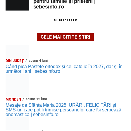
pentru familie și prieteni |
sebesinfo.ro
PUBLICITATE
CELE MAI CITITE ȘTIRI
acum 4 luni
DIN JUDEȚ
Când pică Paștele ortodox și cel catolic în 2027, dar și în
următorii ani | sebesinfo.ro
acum 12 luni
MONDEN
Mesaje de Sfânta Maria 2025. URĂRI, FELICITĂRI și
SMS-uri care pot fi trimise persoanelor care își serbează
onomastica | sebesinfo.ro