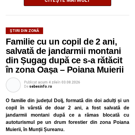
CITEȘTE MAI MULT
La ediția din acest an au participat peste 200 de cadre
ȘTIRI DIN ZONĂ
didactice din întreaga țară. Printre participanți s-au aflat
Familie cu un copil de 2 ani,
profesori debutanți, profesori cu experiență, inspectori
școlari, directori de școli, consilieri școlari, educatori și
salvată de jandarmii montani
învățători, reprezentând aproape toate disciplinele din
din Șugag după ce s-a rătăcit
sistemul de învățământ.
în zona Oașa – Poiana Muierii
Participare, consens și asumare în școală
Publicat
acum 4 zile
în
03.08.2026
De
sebesinfo.ro
Tema ediției din acest an a pornit de la convingerea că
școala românească dispune de una dintre cele mai
O familie din județul Dolj, formată din doi adulți și un
importante resurse: experiența profesorilor. Provocarea nu
copil în vârstă de doar 2 ani, a fost salvată de
este lipsa ideilor, ci identificarea unor contexte în care
jandarmii montani după ce a rămas blocată cu
acestea să poată fi ascultate, validate și transformate în
autoturismul pe un drum forestier din zona Poiana
proiecte comune.
Muierii, în Munții Șureanu.