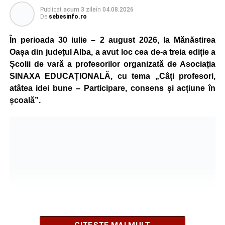
Publicat
acum 3 zile
în
04.08.2026
De
sebesinfo.ro
În perioada 30 iulie – 2 august 2026, la Mănăstirea
Oașa din județul Alba, a avut loc cea de-a treia ediție a
Școlii de vară a profesorilor organizată de Asociația
SINAXA EDUCAȚIONALĂ, cu tema „Câți profesori,
atâtea idei bune – Participare, consens și acțiune în
școală”.