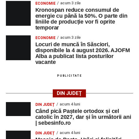
acum 3 zile
ECONOMIE
Kronospan reduce consumul de
Ultimele știri din Sebeș
energie cu până la 50%. O parte din
liniile de producție vor fi oprite
Primăria Sebeș a decis să reducă intensitatea
temporar
iluminatului public pe timpul nopții, în contextul
acum 3 zile
ECONOMIE
apelului la economii al Guvernului Bolojan
Locuri de muncă în Săsciori,
disponibile la 4 august 2026. AJOFM
Duminică, 23 august 2026, Râpa Roșie găzduiește
Alba a publicat lista posturilor
cea de-a III-a ediție a concursului „CicloAventurier
vacante
de Sebeș”
PUBLICITATE
Primul concert din cadrul String Symphonic Camp
2026 a adus emoție și aplauze la Sebeș
DIN JUDEȚ
acum 4 luni
DIN JUDEȚ
Când pică Paștele ortodox și cel
catolic în 2027, dar și în următorii ani
| sebesinfo.ro
acum 4 luni
DIN JUDEȚ