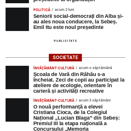
un mod de a lua o gură de aer într-un bombardament
acum 2 luni
POLITICĂ
informatic, mediatic și psihologic.”
(Prof. Boncea Niculina
Seniorii social-democrați din Alba și-
Maria)
au ales noua conducere, la Sebeș.
Emil Itu este noul președinte
„Voi merge acasă cu gândul că educația și nu numai are
la bază doi piloni: OMUL SFINȚEȘTE LOCUL și VORBA
PUBLICITATE
DULCE MULT ADUCE. De la elev până la părinte și mai
apoi în viața noastră, modul de adresare, tonul și gestica
SOCIETATE
sunt vitale.”
(Prof. Ciura Marinela)
acum o săptămână
ÎNVĂȚĂMÂNT-CULTURĂ
Privind spre ediția următoare
Școala de Vară din Răhău s-a
încheiat. Zeci de copii au participat la
În încheierea evenimentului, organizatorii au anunțat tema
ateliere de ecologie, orientare în
carieră și activități recreative
ediției din 2027, dedicată relației dintre caracter, valori și
educație. După trei ediții care au abordat comunicarea
acum 3 săptămâni
ÎNVĂȚĂMÂNT-CULTURĂ
didactică, dinamica diferențelor, participarea și luarea
O nouă performanță a elevei
Cristiana Cioca, de la Colegiul
deciziilor, comunitatea Sinaxa Educațională își propune
Național „Lucian Blaga” din Sebeș:
să revină la întrebările fundamentale despre valorile care
Premiul III la etapa națională a
stau la baza actului educațional și despre rolul
Concursului „Memoria