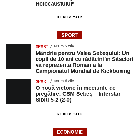
profesorului în formarea caracterului tinerilor.
Holocaustului”
Despre comunitatea Sinaxa Educațională
PUBLICITATE
Asociația
„Sinaxa Educațională”
este o comunitate de
SPORT
profesori, dedicată susținerii unei educații centrate pe
valorile creștin-ortodoxe și pe formarea caracterului
acum 5 zile
SPORT
Mândrie pentru Valea Sebeșului: Un
elevilor. Născută din experiența duhovnicească și
copil de 10 ani cu rădăcini în Săsciori
formativă a Mănăstirii Oașa, Sinaxa își propune să
va reprezenta România la
sprijine profesorii în regăsirea motivației interioare,
Campionatul Mondial de Kickboxing
oferindu-le nu doar instrumente metodice actuale, ci și
acum 6 zile
SPORT
contexte de sprijin reciproc, colaborare și reconectare la
O nouă victorie în meciurile de
vocația pedagogică autentică.
pregătire: CSM Sebeș – Interstar
Sibiu 5-2 (2-0)
PUBLICITATE
Adaugă-ne ca sursă preferată
ECONOMIE
Urmărește-ne pe Google News