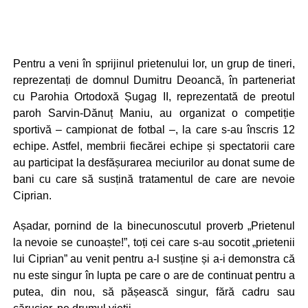
Pentru a veni în sprijinul prietenului lor, un grup de tineri,
reprezentați de domnul Dumitru Deoancă, în parteneriat
cu Parohia Ortodoxă Șugag II, reprezentată de preotul
paroh Sarvin-Dănuț Maniu, au organizat o competiție
sportivă – campionat de fotbal –, la care s-au înscris 12
echipe. Astfel, membrii fiecărei echipe și spectatorii care
au participat la desfășurarea meciurilor au donat sume de
bani cu care să susțină tratamentul de care are nevoie
Ciprian.
Așadar, pornind de la binecunoscutul proverb „Prietenul
la nevoie se cunoaște!”, toți cei care s-au socotit „prietenii
lui Ciprian” au venit pentru a-l susține și a-i demonstra că
nu este singur în lupta pe care o are de continuat pentru a
putea, din nou, să pășească singur, fără cadru sau