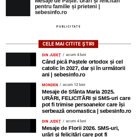
Mesaje de Paște. Urări și felicitări
pentru familie și prieteni |
sebesinfo.ro
PUBLICITATE
CELE MAI CITITE ȘTIRI
acum 4 luni
DIN JUDEȚ
Când pică Paștele ortodox și cel
catolic în 2027, dar și în următorii
ani | sebesinfo.ro
acum 12 luni
MONDEN
Mesaje de Sfânta Maria 2025.
URĂRI, FELICITĂRI și SMS-uri care
pot fi trimise persoanelor care își
serbează onomastica | sebesinfo.ro
acum 4 luni
DIN JUDEȚ
Mesaje de Florii 2026. SMS-uri,
urări și felicitări care pot fi