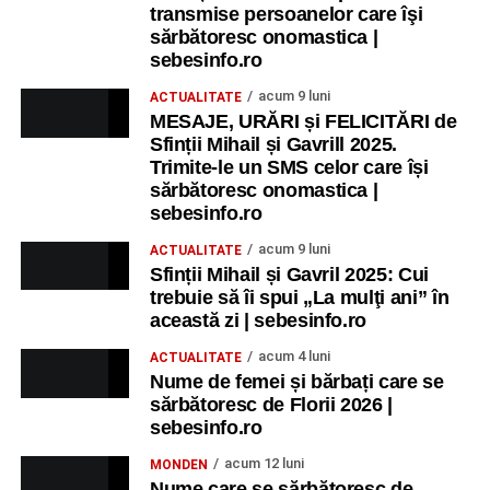
transmise persoanelor care îşi
sărbătoresc onomastica |
sebesinfo.ro
acum 9 luni
ACTUALITATE
MESAJE, URĂRI și FELICITĂRI de
Sfinții Mihail și Gavrill 2025.
Trimite-le un SMS celor care își
sărbătoresc onomastica |
sebesinfo.ro
acum 9 luni
ACTUALITATE
Sfinții Mihail și Gavril 2025: Cui
trebuie să îi spui „La mulţi ani” în
această zi | sebesinfo.ro
acum 4 luni
ACTUALITATE
Nume de femei și bărbați care se
sărbătoresc de Florii 2026 |
sebesinfo.ro
acum 12 luni
MONDEN
Nume care se sărbătoresc de