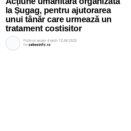
Acțiune umanitară organizată
la Șugag, pentru ajutorarea
unui tânăr care urmează un
tratament costisitor
Publicat
acum 4 ani
în
12.08.2022
De
sebesinfo.ro