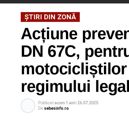
ȘTIRI DIN ZONĂ
Acțiune prevent
DN 67C, pentru
motocicliștilor
regimului legal
Publicat
acum 1 an
în
26.07.2025
De
sebesinfo.ro