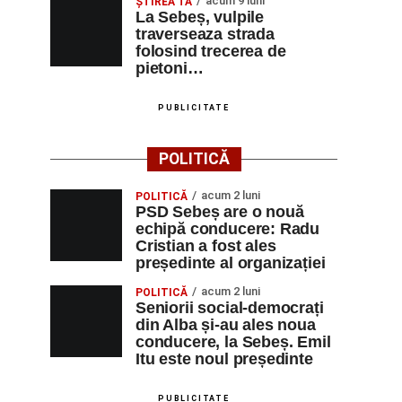
acum 9 luni
ŞTIREA TA
La Sebeș, vulpile
traverseaza strada
folosind trecerea de
pietoni…
PUBLICITATE
POLITICĂ
acum 2 luni
POLITICĂ
PSD Sebeș are o nouă
echipă conducere: Radu
Cristian a fost ales
președinte al organizației
acum 2 luni
POLITICĂ
Seniorii social-democrați
din Alba și-au ales noua
conducere, la Sebeș. Emil
Itu este noul președinte
PUBLICITATE