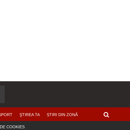
SPORT
ŞTIREA TA
ȘTIRI DIN ZONĂ
 DE COOKIES