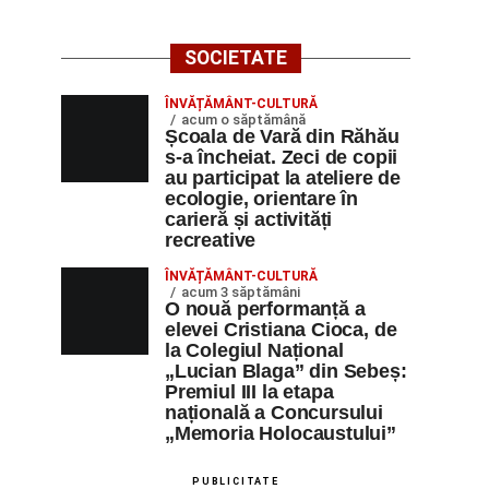
SOCIETATE
ÎNVĂȚĂMÂNT-CULTURĂ
acum o săptămână
Școala de Vară din Răhău
s-a încheiat. Zeci de copii
au participat la ateliere de
ecologie, orientare în
carieră și activități
recreative
ÎNVĂȚĂMÂNT-CULTURĂ
acum 3 săptămâni
O nouă performanță a
elevei Cristiana Cioca, de
la Colegiul Național
„Lucian Blaga” din Sebeș:
Premiul III la etapa
națională a Concursului
„Memoria Holocaustului”
PUBLICITATE