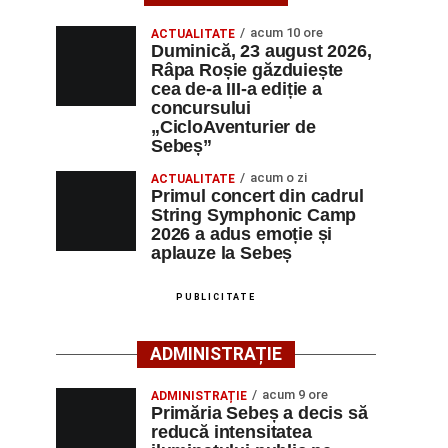
acum 10 ore
ACTUALITATE
Duminică, 23 august 2026,
Râpa Roșie găzduiește
cea de-a III-a ediție a
concursului
„CicloAventurier de
Sebeș”
acum o zi
ACTUALITATE
Primul concert din cadrul
String Symphonic Camp
2026 a adus emoție și
aplauze la Sebeș
PUBLICITATE
ADMINISTRAȚIE
acum 9 ore
ADMINISTRAȚIE
Primăria Sebeș a decis să
reducă intensitatea