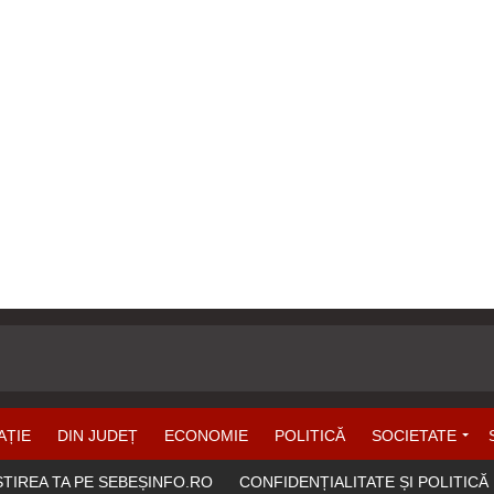
AȚIE
DIN JUDEȚ
ECONOMIE
POLITICĂ
SOCIETATE
ȘTIREA TA PE SEBEȘINFO.RO
CONFIDENȚIALITATE ȘI POLITICĂ