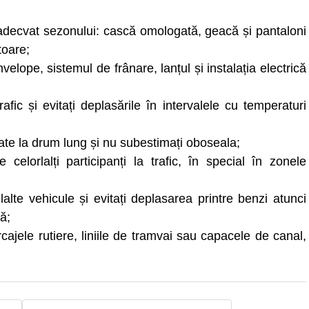
 adecvat sezonului: cască omologată, geacă și pantaloni
toare;
nvelope, sistemul de frânare, lanțul și instalația electrică
afic și evitați deplasările în intervalele cu temperaturi
late la drum lung și nu subestimați oboseala;
celorlalți participanți la trafic, în special în zonele
lalte vehicule și evitați deplasarea printre benzi atunci
ă;
ajele rutiere, liniile de tramvai sau capacele de canal,