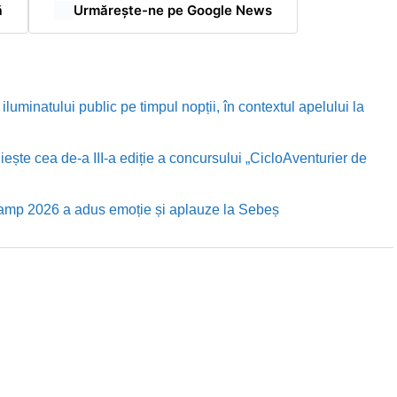
ă
Urmărește-ne pe Google News
luminatului public pe timpul nopții, în contextul apelului la
te cea de-a III-a ediție a concursului „CicloAventurier de
Camp 2026 a adus emoție și aplauze la Sebeș