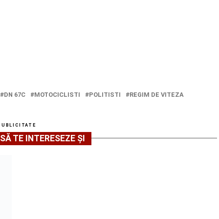
DN 67C
MOTOCICLISTI
POLITISTI
REGIM DE VITEZA
PUBLICITATE
SĂ TE INTERESEZE ȘI