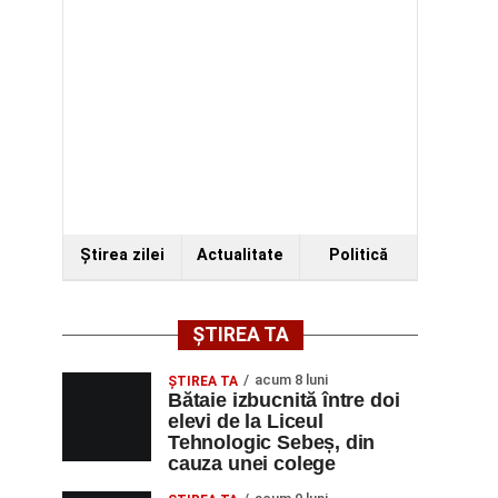
Ştirea zilei
Actualitate
Politică
ȘTIREA TA
acum 8 luni
ŞTIREA TA
Bătaie izbucnită între doi
elevi de la Liceul
Tehnologic Sebeș, din
cauza unei colege