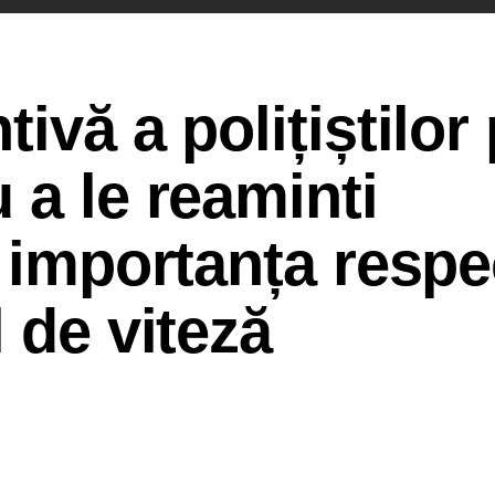
ivă a polițiștilor
 a le reaminti
 importanța respec
 de viteză