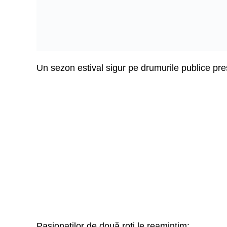
Un sezon estival sigur pe drumurile publice pre
Pasionaților de două roți le reamintim: