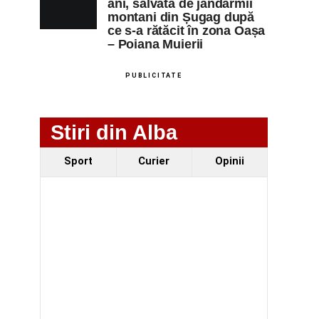
ani, salvată de jandarmii
montani din Șugag după
ce s-a rătăcit în zona Oașa
– Poiana Muierii
PUBLICITATE
Stiri din Alba
Sport
Curier
Opinii