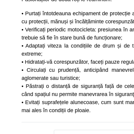
• Purtați întotdeauna echipament de protecție
cu protecții, mănuși și încălțăminte corespunză
• Verificați periodic motocicleta: presiunea în a
trebuie să fie în stare bună de funcționare;
• Adaptați viteza la condițiile de drum și de tr
extreme;
• Hidratați-vă corespunzător, faceți pauze regu
• Circulați cu prudență, anticipând manevrele 
aglomerate sau turistice;
• Păstrați o distanță de siguranță față de cele
când spațiul nu permite manevrarea în siguranț
• Evitați suprafețele alunecoase, cum sunt marc
mai ales în condiții de ploaie.