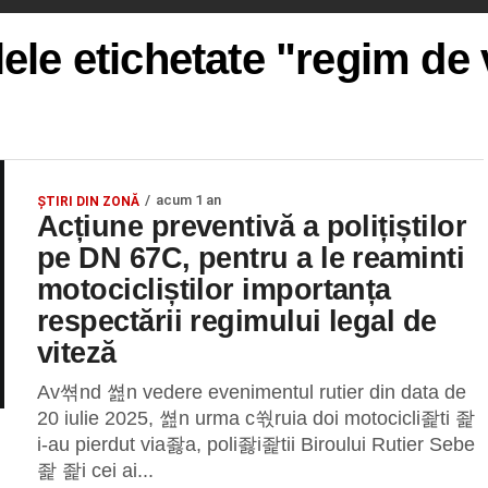
lele etichetate "regim de 
acum 1 an
ȘTIRI DIN ZONĂ
Acțiune preventivă a polițiștilor
pe DN 67C, pentru a le reaminti
motocicliștilor importanța
respectării regimului legal de
viteză
Av쎢nd 쎮n vedere evenimentul rutier din data de
20 iulie 2025, 쎮n urma c쒃ruia doi motocicli좙ti 좙
i-au pierdut via좛a, poli좛i좙tii Biroului Rutier Sebe
좙 좙i cei ai...