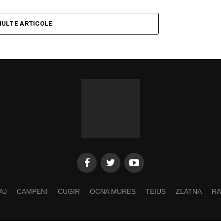
MULTE ARTICOLE
AJ
CAMPENI
CUGIR
OCNA MURES
TEIUS
ZLATNA
RA