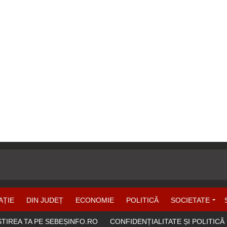
AȚIE
DIN JUDEȚ
ECONOMIE
POLITICĂ
SOCIETATE
ȘTIREA TA PE SEBEȘINFO.RO
CONFIDENȚIALITATE ȘI POLITICĂ