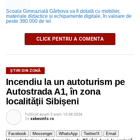
Școala Gimnazială Gârbova va fi dotată cu mobilier,
materiale didactice și echipamente digitale, în valoare de
peste 380.000 de lei
CLICK PENTRU A COMENTA
ȘTIRI DIN ZONĂ
Incendiu la un autoturism pe
Autostrada A1, în zona
localității Sibișeni
Publicat
acum 3 ore
în
10.08.2026
De
sebesinfo.ro
Facebook
Messenger
WhatsApp
Twitter/X
Email