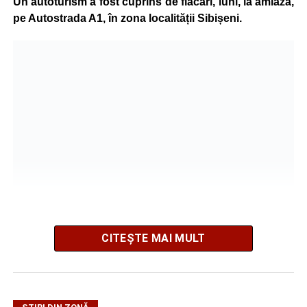
Un autoturism a fost cuprins de flăcări, luni, la amiază,
pe Autostrada A1, în zona localității Sibișeni.
CITEȘTE MAI MULT
La fața locului intervine Detașamentul de Pompieri
Sebeș, cu o autospecială de stingere cu apă și spumă.
Pompierii acționează pentru localizarea și lichidarea