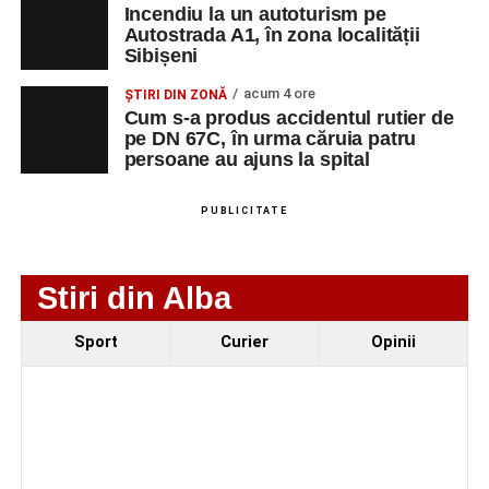
Incendiu la un autoturism pe
Autostrada A1, în zona localității
Sibișeni
Adaugă-ne ca sursă preferată
acum 4 ore
ȘTIRI DIN ZONĂ
Cum s-a produs accidentul rutier de
Urmărește-ne pe Google News
pe DN 67C, în urma căruia patru
persoane au ajuns la spital
Ultimele știri din Sebeș
PUBLICITATE
Incendiu la un autoturism pe Autostrada A1, în zona
localității Sibișeni
Stiri din Alba
Școala de Fotbal Valea Frumoasei își întărește
lotul pentru noul sezon. Trei achiziții și performanțe
Sport
Curier
Opinii
importante la nivel juvenil
Cum s-a produs accidentul rutier de pe DN 67C, în
urma căruia patru persoane au ajuns la spital