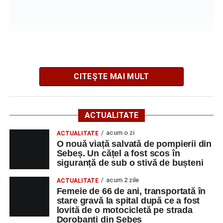
Facebook
Messenger
WhatsApp
Twitter/X
Email
CITEȘTE MAI MULT
Poliția Municipiului Sebeș a fost sesizată, prin SNUAU
112, în jurul orei 20:41, cu privire la producerea
ACTUALITATE
evenimentului rutier.
acum o zi
ACTUALITATE
Din primele cercetări efectuate la fața locului, polițiștii au
O nouă viață salvată de pompierii din
Sebeș. Un cățel a fost scos în
stabilit că o femeie de 29 de ani, din municipiul Sebeș,
siguranță de sub o stivă de bușteni
care conducea un autoturism pe direcția Șugag – Sebeș,
a intrat în coliziune cu un alt autoturism, condus
acum 2 zile
ACTUALITATE
regulamentar din sens opus, respectiv Sebeș – Șugag, de
Femeie de 66 de ani, transportată în
stare gravă la spital după ce a fost
un bărbat de 62 de ani, din orașul Petrila, județul
lovită de o motocicletă pe strada
Hunedoara.
Dorobanți din Sebeș