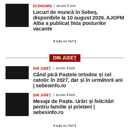
acum 5 ore
ECONOMIE
Locuri de muncă în Sebeș,
disponibile la 10 august 2026. AJOFM
Alba a publicat lista posturilor
vacante
PUBLICITATE
DIN JUDEȚ
acum 4 luni
DIN JUDEȚ
Când pică Paștele ortodox și cel
catolic în 2027, dar și în următorii ani
| sebesinfo.ro
acum 4 luni
DIN JUDEȚ
Mesaje de Paște. Urări și felicitări
pentru familie și prieteni |
sebesinfo.ro
PUBLICITATE