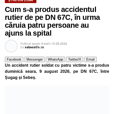
ȘTIRI DIN ZONĂ
incendiului. Deocamdată, nu au fost comunicate informații
Cum s-a produs accidentul
privind existența unor victime sau cauza izbucnirii focului.
rutier de pe DN 67C, în urma
căruia patru persoane au
Adaugă-ne ca sursă preferată
ajuns la spital
Urmărește-ne pe Google News
Publicat
acum 4 ore
în
10.08.2026
De
sebesinfo.ro
Ultimele știri din Sebeș
Facebook
Messenger
WhatsApp
Twitter/X
Email
Un accident rutier soldat cu patru victime s-a produs
Incendiu la un autoturism pe Autostrada A1, în zona
duminică seara, 9 august 2026, pe DN 67C, între
localității Sibișeni
Șugag și Sebeș.
Școala de Fotbal Valea Frumoasei își întărește
lotul pentru noul sezon. Trei achiziții și performanțe
importante la nivel juvenil
Cum s-a produs accidentul rutier de pe DN 67C, în
urma căruia patru persoane au ajuns la spital