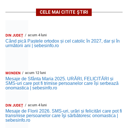
CELE MAI CITITE ȘTIRI
acum 4 luni
DIN JUDEȚ
Când pică Paștele ortodox și cel catolic în 2027, dar și în
următorii ani | sebesinfo.ro
acum 12 luni
MONDEN
Mesaje de Sfânta Maria 2025. URĂRI, FELICITĂRI și
SMS-uri care pot fi trimise persoanelor care își serbează
onomastica | sebesinfo.ro
acum 4 luni
DIN JUDEȚ
Mesaje de Florii 2026. SMS-uri, urări și felicitări care pot fi
transmise persoanelor care îşi sărbătoresc onomastica |
sebesinfo.ro