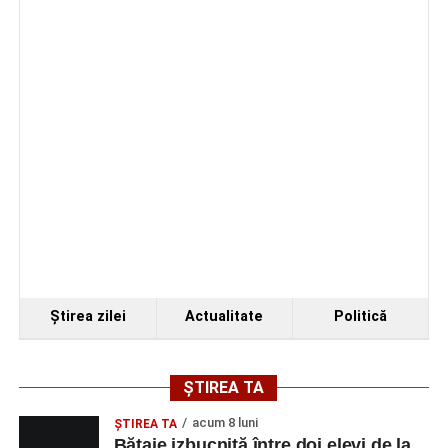
Facebook
Messenger
WhatsApp
Twitter/X
Email
Ştirea zilei
Actualitate
Politică
ȘTIREA TA
acum 8 luni
ŞTIREA TA
Bătaie izbucnită între doi elevi de la