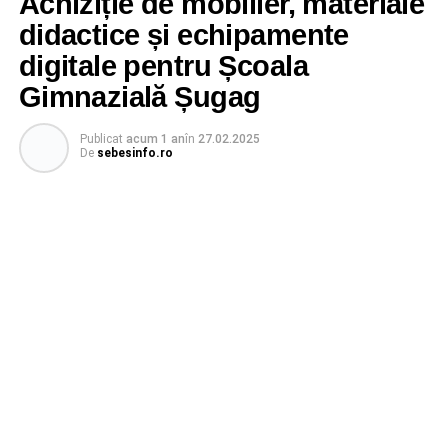
Achiziție de mobilier, materiale
didactice și echipamente
digitale pentru Școala
Gimnazială Șugag
Publicat
acum 1 an
în
27.02.2025
De
sebesinfo.ro