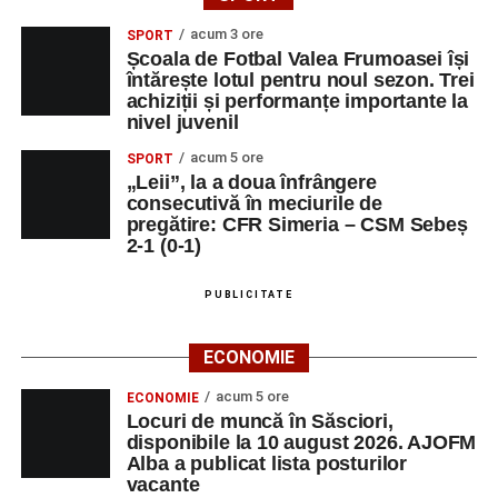
acum 3 ore
SPORT
Școala de Fotbal Valea Frumoasei își
întărește lotul pentru noul sezon. Trei
achiziții și performanțe importante la
nivel juvenil
acum 5 ore
SPORT
„Leii”, la a doua înfrângere
consecutivă în meciurile de
pregătire: CFR Simeria – CSM Sebeș
2-1 (0-1)
PUBLICITATE
ECONOMIE
acum 5 ore
ECONOMIE
Locuri de muncă în Săsciori,
disponibile la 10 august 2026. AJOFM
Alba a publicat lista posturilor
vacante