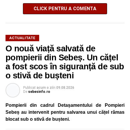
CLICK PENTRU A COMENTA
ACTUALITATE
O nouă viață salvată de
pompierii din Sebeș. Un cățel
a fost scos în siguranță de sub
o stivă de bușteni
Publicat
acum o zi
în
09.08.2026
De
sebesinfo.ro
Pompierii din cadrul Detașamentului de Pompieri
Sebeș au intervenit pentru salvarea unui cățel rămas
blocat sub o stivă de bușteni.