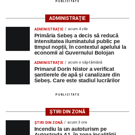
PUBLICITATE
îngrijiri medicale de specialitate.
ADMINISTRAȚIE
Motociclistul a fost testat cu aparatul etilotest, rezultatul
fiind negativ.
acum 4 zile
ADMINISTRAȚIE
Primăria Sebeș a decis să reducă
Polițiștii continuă cercetările pentru stabilirea tuturor
intensitatea iluminatului public pe
împrejurărilor în care s-a produs accidentul, în cadrul unui
timpul nopții, în contextul apelului la
economii al Guvernului Bolojan
dosar penal întocmit pentru săvârșirea infracțiunii de
vătămare corporală din culpă.
acum o săptămână
ADMINISTRAȚIE
Primarul Dorin Nistor a verificat
șantierele de apă și canalizare din
Sebeș. Care este stadiul lucrărilor
Adaugă-ne ca sursă preferată
PUBLICITATE
Urmărește-ne pe Google News
ȘTIRI DIN ZONĂ
Ultimele știri din Sebeș
acum 3 ore
ȘTIRI DIN ZONĂ
Incendiu la un autoturism pe
Incendiu la un autoturism pe Autostrada A1, în zona
Autostrada A1, în zona localității