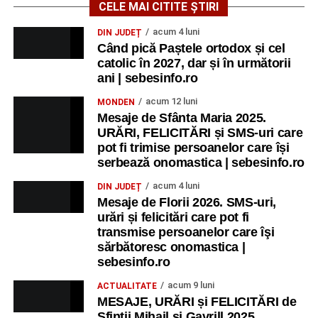
CELE MAI CITITE ȘTIRI
acum 4 luni
DIN JUDEȚ
Când pică Paștele ortodox și cel
catolic în 2027, dar și în următorii
ani | sebesinfo.ro
acum 12 luni
MONDEN
Mesaje de Sfânta Maria 2025.
URĂRI, FELICITĂRI și SMS-uri care
pot fi trimise persoanelor care își
serbează onomastica | sebesinfo.ro
acum 4 luni
DIN JUDEȚ
Mesaje de Florii 2026. SMS-uri,
urări și felicitări care pot fi
transmise persoanelor care îşi
sărbătoresc onomastica |
sebesinfo.ro
acum 9 luni
ACTUALITATE
MESAJE, URĂRI și FELICITĂRI de
Sfinții Mihail și Gavrill 2025.