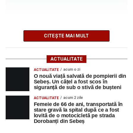
Cum s-a produs accidentul rutier de pe DN 67C, în
urma căruia patru persoane au ajuns la spital
CITEȘTE MAI MULT
Potrivit informațiilor transmise de polițiști, în jurul orei
09:39, Poliția Municipiului Sebeș a fost sesizată, prin
ACTUALITATE
SNUAU 112, cu privire la producerea unui eveniment
rutier soldat cu victime.
acum o zi
ACTUALITATE
O nouă viață salvată de pompierii din
Sebeș. Un cățel a fost scos în
La fața locului s-au deplasat polițiștii rutieri, care au
siguranță de sub o stivă de bușteni
stabilit că un bărbat de 53 de ani, din Sebeș, conducea o
motocicletă pe direcția Daia Română – Sebeș. Acesta ar
acum 2 zile
ACTUALITATE
fi surprins și accidentat o femeie de 66 de ani, din Sebeș,
Femeie de 66 de ani, transportată în
stare gravă la spital după ce a fost
care traversa strada printr-un loc nepermis.
lovită de o motocicletă pe strada
Dorobanți din Sebeș
În urma impactului, femeia a suferit leziuni corporale
grave și a fost transportată la spital pentru acordarea de