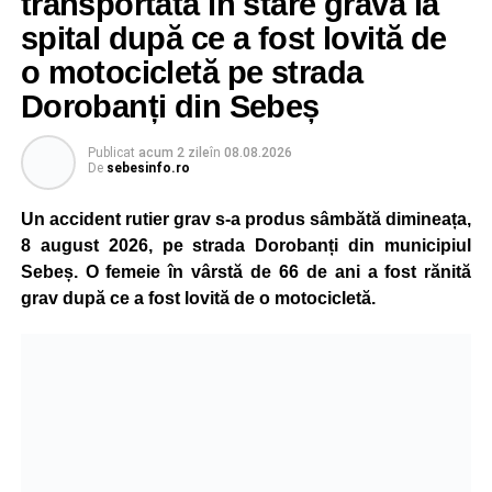
transportată în stare gravă la
spital după ce a fost lovită de
„Pentru noi, fiecare viață contează!”
, au transmis
o motocicletă pe strada
reprezentanții ISU Alba.
Dorobanți din Sebeș
Publicat
acum 2 zile
în
08.08.2026
Adaugă-ne ca sursă preferată
De
sebesinfo.ro
Un accident rutier grav s-a produs sâmbătă dimineața,
Urmărește-ne pe Google News
8 august 2026, pe strada Dorobanți din municipiul
Sebeș. O femeie în vârstă de 66 de ani a fost rănită
Ultimele știri din Sebeș
grav după ce a fost lovită de o motocicletă.
Incendiu la un autoturism pe Autostrada A1, în zona
localității Sibișeni
Școala de Fotbal Valea Frumoasei își întărește
lotul pentru noul sezon. Trei achiziții și performanțe
importante la nivel juvenil