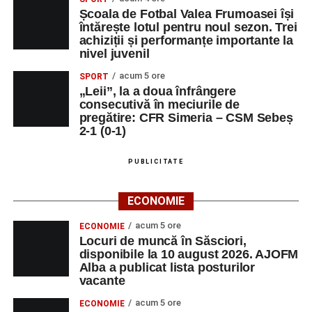
Școala de Fotbal Valea Frumoasei își
întărește lotul pentru noul sezon. Trei
achiziții și performanțe importante la
nivel juvenil
acum 5 ore
SPORT
„Leii”, la a doua înfrângere
consecutivă în meciurile de
pregătire: CFR Simeria – CSM Sebeș
2-1 (0-1)
PUBLICITATE
ECONOMIE
acum 5 ore
ECONOMIE
Locuri de muncă în Săsciori,
disponibile la 10 august 2026. AJOFM
Alba a publicat lista posturilor
vacante
acum 5 ore
ECONOMIE