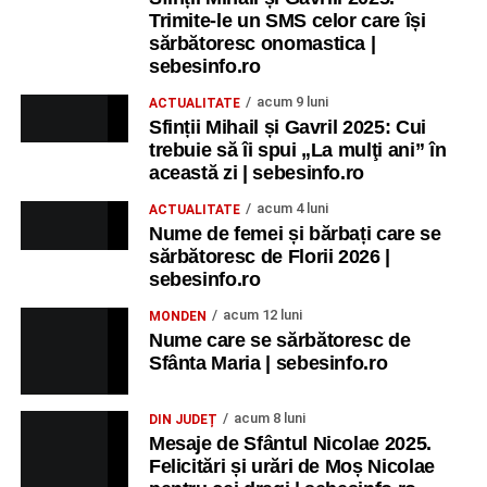
Trimite-le un SMS celor care își
sărbătoresc onomastica |
sebesinfo.ro
acum 9 luni
ACTUALITATE
Sfinții Mihail și Gavril 2025: Cui
trebuie să îi spui „La mulţi ani” în
această zi | sebesinfo.ro
acum 4 luni
ACTUALITATE
Nume de femei și bărbați care se
sărbătoresc de Florii 2026 |
sebesinfo.ro
acum 12 luni
MONDEN
Nume care se sărbătoresc de
Sfânta Maria | sebesinfo.ro
acum 8 luni
DIN JUDEȚ
Mesaje de Sfântul Nicolae 2025.
Felicitări și urări de Moș Nicolae