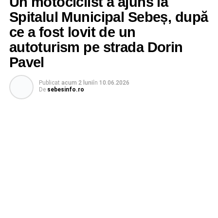
Un motociclist a ajuns la
Spitalul Municipal Sebeș, după
ce a fost lovit de un
autoturism pe strada Dorin
Pavel
Publicat
acum 2 luni
în
10.06.2026
De
sebesinfo.ro