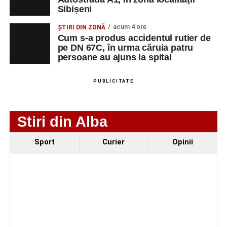
Sibișeni
localității Sibișeni
acum 4 ore
Școala de Fotbal Valea Frumoasei își întărește
ȘTIRI DIN ZONĂ
Cum s-a produs accidentul rutier de
lotul pentru noul sezon. Trei achiziții și performanțe
pe DN 67C, în urma căruia patru
importante la nivel juvenil
persoane au ajuns la spital
Cum s-a produs accidentul rutier de pe DN 67C, în
urma căruia patru persoane au ajuns la spital
PUBLICITATE
Stiri din Alba
Sport
Curier
Opinii