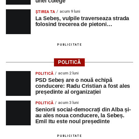
unei colege
acum 9 luni
ŞTIREA TA
La Sebeș, vulpile traverseaza strada
folosind trecerea de pietoni…
PUBLICITATE
POLITICĂ
acum 2 luni
POLITICĂ
PSD Sebeș are o nouă echipă
conducere: Radu Cristian a fost ales
președinte al organizației
acum 3 luni
POLITICĂ
Seniorii social-democrați din Alba și-
au ales noua conducere, la Sebeș.
Emil Itu este noul președinte
PUBLICITATE