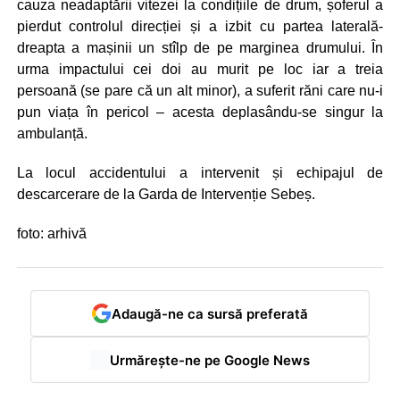
cauza neadaptării vitezei la condițiile de drum, șoferul a
pierdut controlul direcției și a izbit cu partea laterală-
dreapta a mașinii un stîlp de pe marginea drumului. În
urma impactului cei doi au murit pe loc iar a treia
persoană (se pare că un alt minor), a suferit răni care nu-i
pun viața în pericol – acesta deplasându-se singur la
ambulanță.
La locul accidentului a intervenit și echipajul de
descarcerare de la Garda de Intervenție Sebeș.
foto: arhivă
Adaugă-ne ca sursă preferată
Urmărește-ne pe Google News