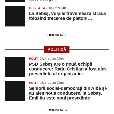
Adaugă-ne ca sursă preferată
acum 9 luni
ŞTIREA TA
La Sebeș, vulpile traverseaza strada
Urmărește-ne pe Google News
folosind trecerea de pietoni…
Ultimele știri din Sebeș
PUBLICITATE
Primăria Sebeș a decis să reducă intensitatea
iluminatului public pe timpul nopții, în contextul
POLITICĂ
apelului la economii al Guvernului Bolojan
acum 2 luni
POLITICĂ
Duminică, 23 august 2026, Râpa Roșie găzduiește
PSD Sebeș are o nouă echipă
cea de-a III-a ediție a concursului „CicloAventurier
conducere: Radu Cristian a fost ales
de Sebeș”
președinte al organizației
Primul concert din cadrul String Symphonic Camp
acum 2 luni
POLITICĂ
2026 a adus emoție și aplauze la Sebeș
Seniorii social-democrați din Alba și-
au ales noua conducere, la Sebeș.
Emil Itu este noul președinte
PUBLICITATE