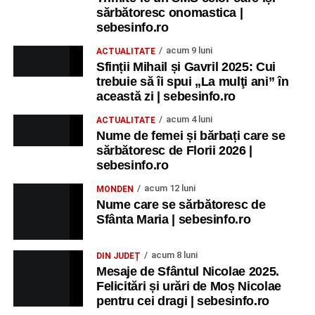
sărbătoresc onomastica |
sebesinfo.ro
acum 9 luni
ACTUALITATE
Sfinții Mihail și Gavril 2025: Cui
trebuie să îi spui „La mulţi ani” în
această zi | sebesinfo.ro
acum 4 luni
ACTUALITATE
Nume de femei și bărbați care se
sărbătoresc de Florii 2026 |
sebesinfo.ro
acum 12 luni
MONDEN
Nume care se sărbătoresc de
Sfânta Maria | sebesinfo.ro
acum 8 luni
DIN JUDEȚ
Mesaje de Sfântul Nicolae 2025.
Felicitări și urări de Moș Nicolae
pentru cei dragi | sebesinfo.ro