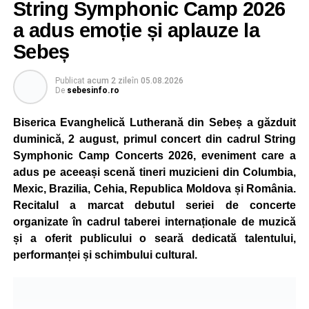
mută într-un nou decor, oferind participanților ocazia de a
String Symphonic Camp 2026
concura într-un cadru natural deosebit. Evenimentul este
a adus emoție și aplauze la
destinat copiilor și adolescenților cu vârste cuprinse între
Sebeș
5 și 18 ani, iar participarea este gratuită.
Publicat
acum 2 zile
în
05.08.2026
Organizatorii au pregătit trasee adaptate fiecărei categorii
De
sebesinfo.ro
de vârstă, astfel încât competiția să fie accesibilă atât
celor aflați la început de drum, cât și celor cu experiență în
Biserica Evanghelică Lutherană din Sebeș a găzduit
mountain bike. La finalul întrecerii, cei mai bine clasați
duminică, 2 august, primul concert din cadrul String
concurenți vor fi recompensați cu premii în bani și premii
Symphonic Camp Concerts 2026, eveniment care a
oferite de partenerii evenimentului.
adus pe aceeași scenă tineri muzicieni din Columbia,
Mexic, Brazilia, Cehia, Republica Moldova și România.
Înaintea zilei de concurs, participanții își vor putea ridica
Recitalul a marcat debutul seriei de concerte
numerele de concurs, confirma înscrierile online sau se
organizate în cadrul taberei internaționale de muzică
vor putea înscrie direct la competiție în cadrul Punctului
și a oferit publicului o seară dedicată talentului,
Oficial de Înscrieri și Informații (Race Office), care va
performanței și schimbului cultural.
funcționa după următorul program:
• vineri, 21 august, între orele 17:00 și 20:00, în Piața