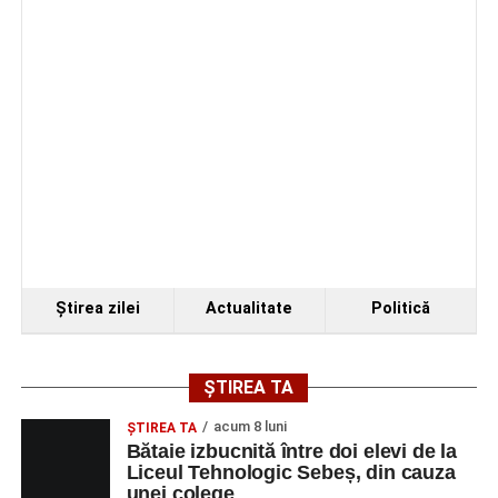
Organizatorii au transmis că recitalul de la Sebeș
reprezintă doar începutul unei serii de concerte care vor
Ştirea zilei
Actualitate
Politică
avea loc pe parcursul taberei, oferind comunității din
județul Alba ocazia de a descoperi tineri interpreți talentați
și de a lua parte la un veritabil schimb cultural prin
ȘTIREA TA
muzică.
acum 8 luni
ŞTIREA TA
Bătaie izbucnită între doi elevi de la
Liceul Tehnologic Sebeș, din cauza
unei colege