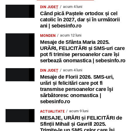
acum 4 luni
DIN JUDEȚ
Când pică Paștele ortodox și cel
catolic în 2027, dar și în următorii
ani | sebesinfo.ro
acum 12 luni
MONDEN
Mesaje de Sfânta Maria 2025.
URĂRI, FELICITĂRI și SMS-uri care
pot fi trimise persoanelor care își
serbează onomastica | sebesinfo.ro
acum 4 luni
DIN JUDEȚ
Mesaje de Florii 2026. SMS-uri,
urări și felicitări care pot fi
transmise persoanelor care îşi
sărbătoresc onomastica |
sebesinfo.ro
acum 9 luni
ACTUALITATE
MESAJE, URĂRI și FELICITĂRI de
Sfinții Mihail și Gavrill 2025.
Trimite-le un SMS celor care își