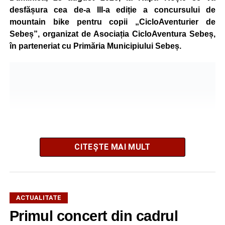
desfășura cea de-a III-a ediție a concursului de
mountain bike pentru copii „CicloAventurier de
Sebeș”, organizat de Asociația CicloAventura Sebeș,
în parteneriat cu Primăria Municipiului Sebeș.
CITEȘTE MAI MULT
ACTUALITATE
Primul concert din cadrul
După două ediții organizate în Parcul Arini, competiția se