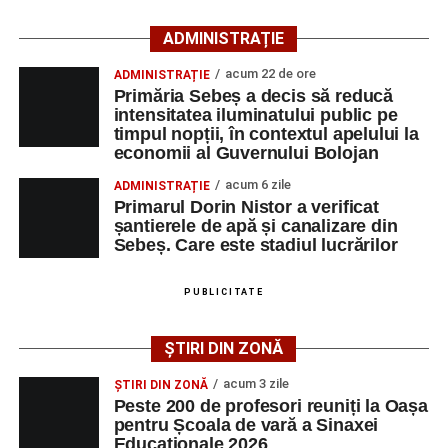
Ultimele știri din Sebeș
ADMINISTRAȚIE
Primăria Sebeș a decis să reducă intensitatea
acum 22 de ore
ADMINISTRAȚIE
iluminatului public pe timpul nopții, în contextul
Primăria Sebeș a decis să reducă
apelului la economii al Guvernului Bolojan
intensitatea iluminatului public pe
timpul nopții, în contextul apelului la
Duminică, 23 august 2026, Râpa Roșie găzduiește
economii al Guvernului Bolojan
cea de-a III-a ediție a concursului „CicloAventurier
de Sebeș”
acum 6 zile
ADMINISTRAȚIE
Primarul Dorin Nistor a verificat
Primul concert din cadrul String Symphonic Camp
șantierele de apă și canalizare din
2026 a adus emoție și aplauze la Sebeș
Sebeș. Care este stadiul lucrărilor
După mai multe zile de pregătire intensivă, participanții
au venit la Sebeș și au susținut un recital apreciat de
PUBLICITATE
public. Fiecare interpretare a evidențiat nivelul artistic al
tinerilor muzicieni și munca depusă în cadrul taberei, iar
ȘTIRI DIN ZONĂ
spectatorii au răsplătit prestațiile cu aplauze îndelungate.
acum 3 zile
ȘTIRI DIN ZONĂ
Peste 200 de profesori reuniți la Oașa
pentru Școala de vară a Sinaxei
Educaționale 2026