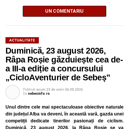
UN COMENTARIU
ACTUALITATE
Duminică, 23 august 2026,
Râpa Roșie găzduiește cea de-
a III-a ediție a concursului
„CicloAventurier de Sebeș”
Publicat
acum 23 de ore
în
06.08.2026
De
sebesinfo.ro
Unul dintre cele mai spectaculoase obiective naturale
din județul Alba va deveni, în această vară, gazda unei
competiții dedicate tinerilor pasionați de ciclism.
Duminică, 23 august 2026, la Râpa Roșie se va