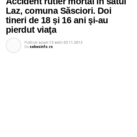
Accident rutier mortal în satul
Laz, comuna Săsciori. Doi
tineri de 18 și 16 ani şi-au
pierdut viaţa
Publicat
acum 13 ani
în
03.11.2013
De
sebesinfo.ro