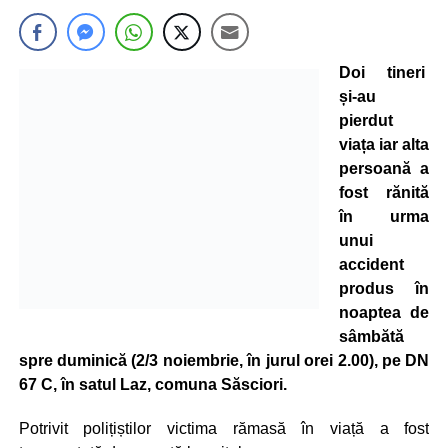
Doi tineri
și-au
pierdut
viața iar alta
persoană a
fost rănită
în urma
unui
accident
produs în
noaptea de
sâmbătă
spre duminică (2/3 noiembrie, în jurul orei 2.00), pe DN
67 C, în satul Laz, comuna Săsciori.
Potrivit polițiștilor victima rămasă în viață a fost