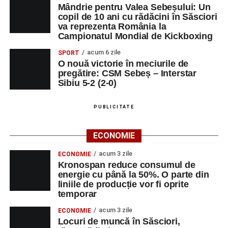
Mândrie pentru Valea Sebeșului: Un
copil de 10 ani cu rădăcini în Săsciori
va reprezenta România la
Campionatul Mondial de Kickboxing
acum 6 zile
SPORT
O nouă victorie în meciurile de
pregătire: CSM Sebeș – Interstar
Sibiu 5-2 (2-0)
PUBLICITATE
ECONOMIE
acum 3 zile
ECONOMIE
Kronospan reduce consumul de
energie cu până la 50%. O parte din
liniile de producție vor fi oprite
temporar
acum 3 zile
ECONOMIE
Locuri de muncă în Săsciori,