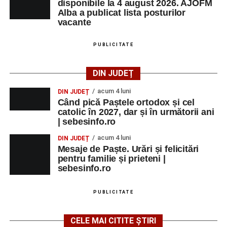
disponibile la 4 august 2026. AJOFM
Alba a publicat lista posturilor
vacante
PUBLICITATE
DIN JUDEȚ
acum 4 luni
DIN JUDEȚ
Când pică Paștele ortodox și cel
catolic în 2027, dar și în următorii ani
| sebesinfo.ro
acum 4 luni
DIN JUDEȚ
Mesaje de Paște. Urări și felicitări
pentru familie și prieteni |
sebesinfo.ro
PUBLICITATE
CELE MAI CITITE ȘTIRI