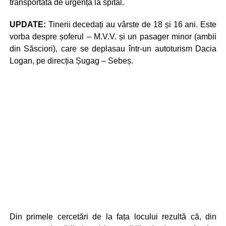
transportată de urgență la spital.
UPDATE:
Tinerii decedați au vârste de 18 și 16 ani. Este
vorba despre șoferul – M.V.V. și un pasager minor (ambii
din Săsciori), care se deplasau într-un autoturism Dacia
Logan, pe direcția Șugag – Sebeș.
Din primele cercetări de la fața locului rezultă că, din