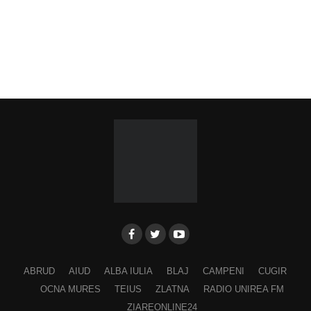
ABRUD
AIUD
ALBA IULIA
BLAJ
CAMPENI
CUGIR
OCNA MURES
TEIUS
ZLATNA
RADIO UNIREA FM
ZIAREONLINE24