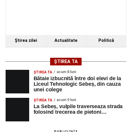
Ştirea zilei
Actualitate
Politică
ȘTIREA TA
acum 8 luni
ŞTIREA TA
Bătaie izbucnită între doi elevi de la
Liceul Tehnologic Sebeș, din cauza
unei colege
acum 9 luni
ŞTIREA TA
La Sebeș, vulpile traverseaza strada
folosind trecerea de pietoni…
PUBLICITATE