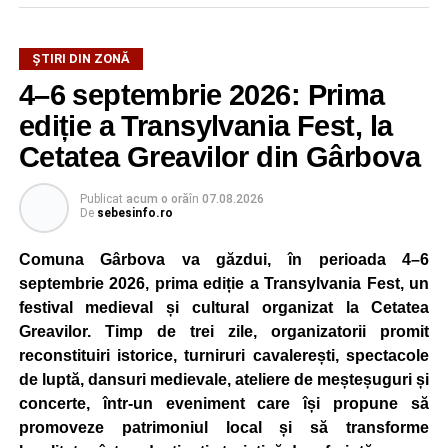
ȘTIRI DIN ZONĂ
4–6 septembrie 2026: Prima
ediție a Transylvania Fest, la
Cetatea Greavilor din Gârbova
Publicat
acum o oră
în
07.08.2026
De
sebesinfo.ro
Comuna Gârbova va găzdui, în perioada 4–6
septembrie 2026, prima ediție a Transylvania Fest, un
festival medieval și cultural organizat la Cetatea
Greavilor. Timp de trei zile, organizatorii promit
reconstituiri istorice, turniruri cavalerești, spectacole
de luptă, dansuri medievale, ateliere de meșteșuguri și
concerte, într-un eveniment care își propune să
promoveze patrimoniul local și să transforme