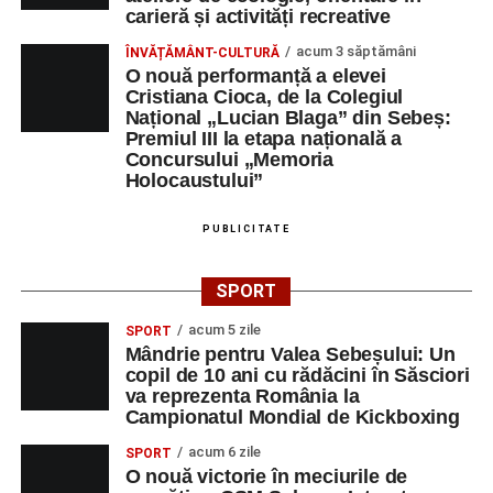
carieră și activități recreative
acum 3 săptămâni
ÎNVĂȚĂMÂNT-CULTURĂ
O nouă performanță a elevei
Cristiana Cioca, de la Colegiul
Național „Lucian Blaga” din Sebeș:
Premiul III la etapa națională a
Concursului „Memoria
Holocaustului”
PUBLICITATE
SPORT
acum 5 zile
SPORT
Mândrie pentru Valea Sebeșului: Un
copil de 10 ani cu rădăcini în Săsciori
va reprezenta România la
Campionatul Mondial de Kickboxing
acum 6 zile
SPORT
O nouă victorie în meciurile de