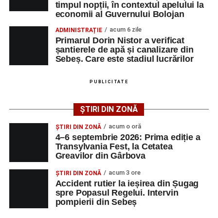
timpul nopții, în contextul apelului la
președintele Asociației AGORA – Născuți Liberi.
Accident rutier la ieșirea din Șugag spre Popasul
economii al Guvernului Bolojan
Regelui. Intervin pompierii din Sebeș
Transylvania Fest va avea loc în perioada
4–6
acum 6 zile
ADMINISTRAȚIE
Biciclist de 70 de ani, rănit într-un accident rutier
septembrie 2026
, la
Cetatea Greavilor din Gârbova
.
Primarul Dorin Nistor a verificat
produs pe strada Dorobanți din Sebeș
șantierele de apă și canalizare din
Intrarea este liberă pe întreaga durată a evenimentului.
Sebeș. Care este stadiul lucrărilor
PUBLICITATE
Adaugă-ne ca sursă preferată
ȘTIRI DIN ZONĂ
Urmărește-ne pe Google News
acum o oră
ȘTIRI DIN ZONĂ
4–6 septembrie 2026: Prima ediție a
Transylvania Fest, la Cetatea
Ultimele știri din Sebeș
Greavilor din Gârbova
4–6 septembrie 2026: Prima ediție a Transylvania
acum 3 ore
ȘTIRI DIN ZONĂ
Fest, la Cetatea Greavilor din Gârbova
Accident rutier la ieșirea din Șugag
spre Popasul Regelui. Intervin
Accident rutier la ieșirea din Șugag spre Popasul
pompierii din Sebeș
Regelui. Intervin pompierii din Sebeș