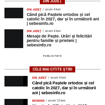
DIN JUDEȚ
acum 4 luni
DIN JUDEȚ
Când pică Paștele ortodox și cel
catolic în 2027, dar și în următorii ani
| sebesinfo.ro
acum 4 luni
DIN JUDEȚ
Mesaje de Paște. Urări și felicitări
pentru familie și prieteni |
sebesinfo.ro
PUBLICITATE
CELE MAI CITITE ȘTIRI
acum 4 luni
DIN JUDEȚ
Când pică Paștele ortodox și cel
catolic în 2027, dar și în următorii
ani | sebesinfo.ro
acum 12 luni
MONDEN