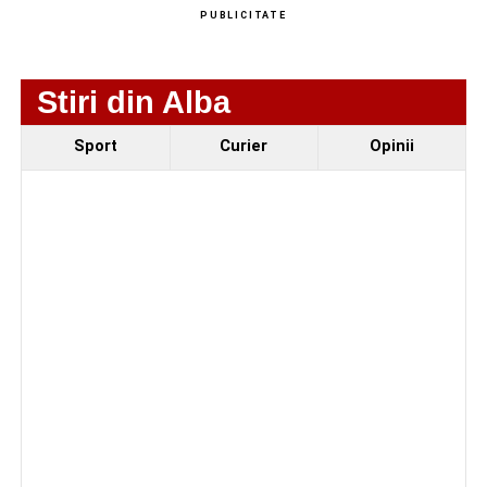
Biciclist de 70 de ani, rănit într-un accident rutier
PUBLICITATE
produs pe strada Dorobanți din Sebeș
Stiri din Alba
Sport
Curier
Opinii