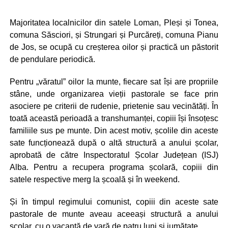
Majoritatea localnicilor din satele Loman, Pleși și Tonea,
comuna Săsciori, și Strungari și Purcăreți, comuna Pianu
de Jos, se ocupă cu creșterea oilor și practică un păstorit
de pendulare periodică.
Pentru „văratul” oilor la munte, fiecare sat își are propriile
stâne, unde organizarea vieții pastorale se face prin
asociere pe criterii de rudenie, prietenie sau vecinătăți. În
toată această perioadă a transhumanței, copiii își însoțesc
familiile sus pe munte. Din acest motiv, școlile din aceste
sate funcționează după o altă structură a anului școlar,
aprobată de către Inspectoratul Școlar Județean (ISJ)
Alba. Pentru a recupera programa școlară, copiii din
satele respective merg la școală și în weekend.
Și în timpul regimului comunist, copiii din aceste sate
pastorale de munte aveau aceeași structură a anului
școlar, cu o vacanță de vară de patru luni și jumătate.