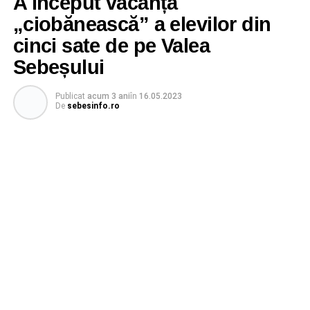
A început vacanța
„ciobănească” a elevilor din
cinci sate de pe Valea
Sebeșului
Publicat
acum 3 ani
în
16.05.2023
De
sebesinfo.ro