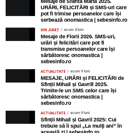
Mesaje de Sfânta Maria 2025.
URĂRI, FELICITĂRI și SMS-uri care
pot fi trimise persoanelor care își
serbează onomastica | sebesinfo.ro
acum 4 luni
DIN JUDEȚ
Mesaje de Florii 2026. SMS-uri,
urări și felicitări care pot fi
transmise persoanelor care îşi
sărbătoresc onomastica |
sebesinfo.ro
acum 9 luni
ACTUALITATE
MESAJE, URĂRI și FELICITĂRI de
Sfinții Mihail și Gavrill 2025.
Trimite-le un SMS celor care își
sărbătoresc onomastica |
sebesinfo.ro
acum 9 luni
ACTUALITATE
Sfinții Mihail și Gavril 2025: Cui
trebuie să îi spui „La mulţi ani” în
această zi | sebesinfo.ro