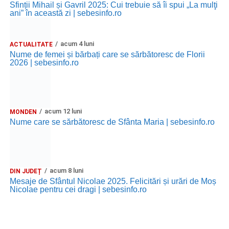
Sfinții Mihail și Gavril 2025: Cui trebuie să îi spui „La mulţi
Alexandra Pamfilie și Școala de muzică
„DoReMi”
;
ani” în această zi | sebesinfo.ro
Ancuța Stănuș și grupul de folclor;
acum 4 luni
ACTUALITATE
Trupa de Dansuri Săsești.
Nume de femei și bărbați care se sărbătoresc de Florii
2026 | sebesinfo.ro
Ora 20.30
– Parcul Tineretului: proiecția filmului pentru
copii
„Străjerii Deltei”
(România, 2021), film de familie și
aventură, AG.
acum 12 luni
MONDEN
JOI, 27 AUGUST 2026
Nume care se sărbătoresc de Sfânta Maria | sebesinfo.ro
Grădina Muzeului Municipal „Ioan
Raica” Sebeș
acum 8 luni
DIN JUDEȚ
Ora 19.00
–
Sărbătoarea Seniorilor
– festivitatea de
Mesaje de Sfântul Nicolae 2025. Felicitări și urări de Moș
Nicolae pentru cei dragi | sebesinfo.ro
premiere a cuplurilor care aniversează 50 de ani de
căsătorie.
Recital muzical:
Carmen Rădulescu Oprea
.