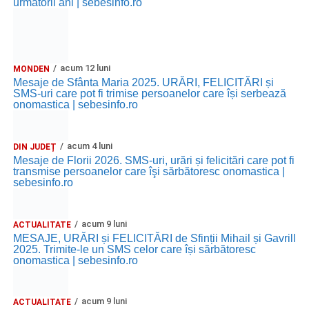
următorii ani | sebesinfo.ro
Ora 10.00
– Școala din Răhău: activități recreative pentru
copii.
acum 12 luni
MONDEN
Ora 11.00
– Curtea Școlii „M. Kogălniceanu”: activități
Mesaje de Sfânta Maria 2025. URĂRI, FELICITĂRI și
recreative pentru copii.
SMS-uri care pot fi trimise persoanelor care își serbează
onomastica | sebesinfo.ro
Ora 17.00
– Grădina Muzeului Municipal „Ioan Raica”
Sebeș: încheierea Școlii de vară
„Curcubeul Prieteniei”
.
acum 4 luni
DIN JUDEȚ
Mesaje de Florii 2026. SMS-uri, urări și felicitări care pot fi
Ora 18.30
– Aula Primăriei Municipiului Sebeș:
transmise persoanelor care îşi sărbătoresc onomastica |
festivitatea de premiere a șefilor de promoție și a elevilor
sebesinfo.ro
care au obținut rezultate remarcabile la examenele de
Evaluare Națională și Bacalaureat.
acum 9 luni
ACTUALITATE
MESAJE, URĂRI și FELICITĂRI de Sfinții Mihail și Gavrill
Ora 19.00
– Parcul Tineretului:
Spectacol pentru copii și
2025. Trimite-le un SMS celor care își sărbătoresc
onomastica | sebesinfo.ro
Spuma Party
.
Participă:
acum 9 luni
ACTUALITATE