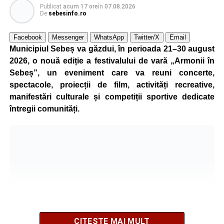
Publicat
acum 17 ore
în
07.08.2026
Polițiștii au deschis un dosar penal și continuă cercetările
De
sebesinfo.ro
pentru vătămare corporală din culpă, urmând să
stabilească toate împrejurările în care s-a produs
Facebook
Messenger
WhatsApp
Twitter/X
Email
Municipiul Sebeș va găzdui, în perioada 21–30 august
accidentul.
2026, o nouă ediție a festivalului de vară „Armonii în
Sebeș”, un eveniment care va reuni concerte,
spectacole, proiecții de film, activități recreative,
Adaugă-ne ca sursă preferată
manifestări culturale și competiții sportive dedicate
întregii comunități.
Urmărește-ne pe Google News
Ultimele știri din Sebeș
4–6 septembrie 2026: Prima ediție a Transylvania
Fest, la Cetatea Greavilor din Gârbova
Accident rutier la ieșirea din Șugag spre Popasul
Regelui. Intervin pompierii din Sebeș
CITEȘTE MAI MULT