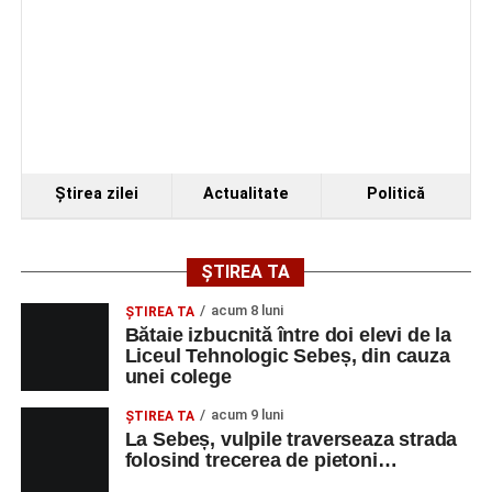
Programul festivalului
„Armonii în Sebeș” 2026
VINERI, 21 AUGUST 2026
Piața Primăriei
Ştirea zilei
Actualitate
Politică
Ora 19.00
–
Spectacol de vals și tango „Armonii în
pași de dans”
ȘTIREA TA
Solistă:
Iulia Merca
(Opera Națională Română Cluj-
Napoca).
acum 8 luni
ŞTIREA TA
Bătaie izbucnită între doi elevi de la
Acompaniază
Cluj Tango Orchestra
:
Liceul Tehnologic Sebeș, din cauza
unei colege
Irina Indrei – pian
acum 9 luni
ŞTIREA TA
La Sebeș, vulpile traverseaza strada
Robert Indrei – bandoneon
folosind trecerea de pietoni…
Milena Vădan – vioară