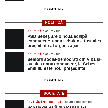
Emanuel Elcean – contrabas
PUBLICITATE
Adrian Lup – violoncel
POLITICĂ
Dansatori:
Ioana Lascu și Horia Călin Pop
,
Raluca și
Vlad Dordea
.
acum 2 luni
POLITICĂ
PSD Sebeș are o nouă echipă
Piața Primăriei
conducere: Radu Cristian a fost ales
președinte al organizației
Orele 17.00–20.00
– Punct oficial de înscrieri și informații
acum 3 luni
POLITICĂ
(Race Office) pentru competiția
„Cicloaventurier de
Seniorii social-democrați din Alba și-
Sebeș”
.
au ales noua conducere, la Sebeș.
Emil Itu este noul președinte
SÂMBĂTĂ, 22 AUGUST 2026
PUBLICITATE
Platoul Centrului Cultural „Lucian
SOCIETATE
Blaga” Sebeș
acum o săptămână
ÎNVĂȚĂMÂNT-CULTURĂ
Orele 10.00–20.00
– Punct oficial de înscrieri și informații
Școala de Vară din Răhău s-a