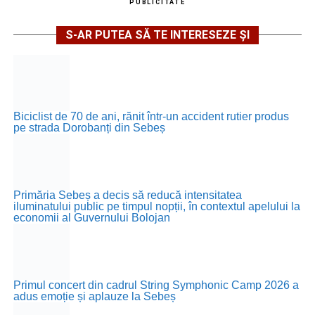
PUBLICITATE
S-AR PUTEA SĂ TE INTERESEZE ȘI
Biciclist de 70 de ani, rănit într-un accident rutier produs
pe strada Dorobanți din Sebeș
Primăria Sebeș a decis să reducă intensitatea
iluminatului public pe timpul nopții, în contextul apelului la
economii al Guvernului Bolojan
Primul concert din cadrul String Symphonic Camp 2026 a
adus emoție și aplauze la Sebeș