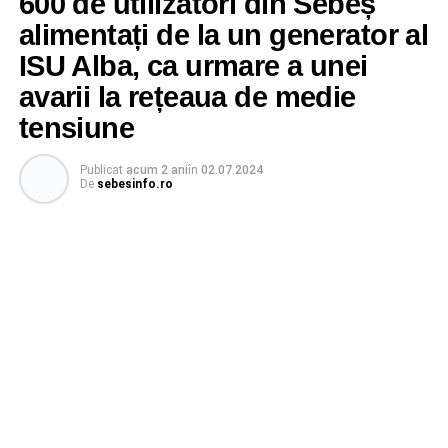
600 de utilizatori din Sebeș
alimentați de la un generator al
ISU Alba, ca urmare a unei
avarii la rețeaua de medie
tensiune
Publicat
acum 2 ani
în
02.07.2024
De
sebesinfo.ro