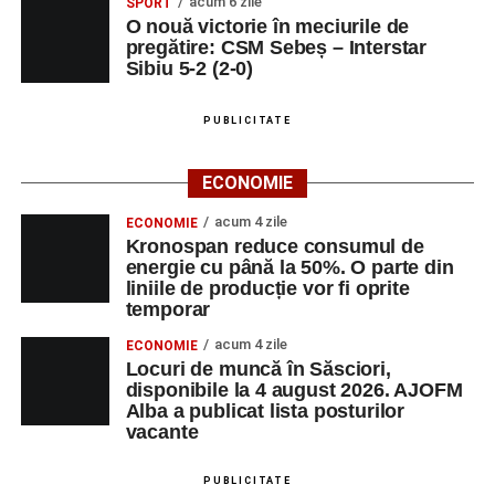
acum 6 zile
SPORT
O nouă victorie în meciurile de
Ora 10.00
–
„Cicloaventurier de Sebeș”
– startul oficial
pregătire: CSM Sebeș – Interstar
al competiției MTB pentru copii.
Sibiu 5-2 (2-0)
LUNI, 24 AUGUST 2026
PUBLICITATE
Casa Fanfarei din Petrești
ECONOMIE
Ora 18.00
– Activități recreative pentru copii, susținute de
acum 4 zile
ECONOMIE
trupele de teatru
„Gepetto”
și
„Pied Piper”
.
Kronospan reduce consumul de
energie cu până la 50%. O parte din
liniile de producție vor fi oprite
Ora 19.00
–
Seară cu tradiții săsești
, cu participarea:
temporar
Fanfarei din Petrești;
acum 4 zile
ECONOMIE
Locuri de muncă în Săsciori,
Trupei de Dansuri Săsești;
disponibile la 4 august 2026. AJOFM
Alba a publicat lista posturilor
Alexandrei Pamfilie;
vacante
Alfred Dahinten.
PUBLICITATE