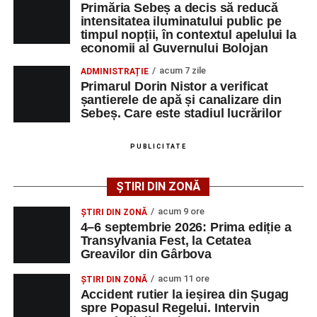
Primăria Sebeș a decis să reducă
săsești, precum și un spectacol folcloric organizat în
intensitatea iluminatului public pe
memoria interpretului Felician Fărcașiu.
timpul nopții, în contextul apelului la
economii al Guvernului Bolojan
Printre momentele de atracție se numără spectacolul de
acum 7 zile
ADMINISTRAȚIE
vals și tango din Piața Primăriei, dar și concertul de rock
Primarul Dorin Nistor a verificat
simfonic susținut în Grădina Muzeului Municipal „Ioan
șantierele de apă și canalizare din
Raica”, sub bagheta dirijorului
Remus Grama
, alături de
Sebeș. Care este stadiul lucrărilor
muzicieni români de prestigiu.
PUBLICITATE
Și în acest an, pe scenă vor urca atât artiști consacrați, cât
și interpreți originari din Sebeș, care și-au construit
ȘTIRI DIN ZONĂ
cariere de succes în țară și în străinătate.
acum 9 ore
ȘTIRI DIN ZONĂ
Festivalul include și o componentă cinematografică
4–6 septembrie 2026: Prima ediție a
Transylvania Fest, la Cetatea
importantă. Publicul va putea urmări mai multe producții
Greavilor din Gârbova
realizate cu implicarea producătoarei
Gabi Suciu
,
originară din Sebeș, prezentă de-a lungul timpului la
acum 11 ore
ȘTIRI DIN ZONĂ
unele dintre cele mai importante festivaluri europene de
Accident rutier la ieșirea din Șugag
spre Popasul Regelui. Intervin
film.