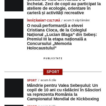
(Race Office) pentru competiția
„Cicloaventurier de
încheiat. Zeci de copii au participat la
Sebeș”
.
ateliere de ecologie, orientare în
carieră și activități recreative
Râpa Roșie
acum 3 săptămâni
ÎNVĂȚĂMÂNT-CULTURĂ
O nouă performanță a elevei
Orele 17.00–20.00
– Antrenamente libere pe traseul de
Cristiana Cioca, de la Colegiul
Național „Lucian Blaga” din Sebeș:
concurs.
Premiul III la etapa națională a
Concursului „Memoria
Centrul Cultural „Lucian Blaga”
Holocaustului”
Sebeș – Sala de spectacole
PUBLICITATE
Ora 19.00
– Proiecție cinematografică:
„Unde merg
elefanții”
(România, 2023), black comedy, în regia lui
SPORT
Gabi Virginia Șarga și Cătălin Rotaru, producător Gabi
acum 6 zile
Suciu.
SPORT
Mândrie pentru Valea Sebeșului: Un
copil de 10 ani cu rădăcini în Săsciori
DUMINICĂ, 23 AUGUST 2026
va reprezenta România la
Campionatul Mondial de Kickboxing
Râpa Roșie