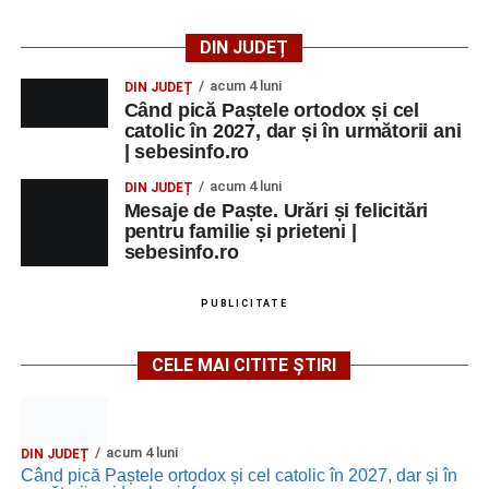
Ora 20.30
– Proiecție cinematografică:
„Napoli – New
York”
(Italia, 2024), film de familie, AP12, după o poveste
DIN JUDEȚ
de Federico Fellini și Tullio Pinelli.
acum 4 luni
DIN JUDEȚ
MARȚI, 25 AUGUST 2026
Când pică Paștele ortodox și cel
catolic în 2027, dar și în următorii ani
| sebesinfo.ro
Grădina Muzeului Municipal „Ioan
acum 4 luni
DIN JUDEȚ
Raica” Sebeș
Mesaje de Paște. Urări și felicitări
pentru familie și prieteni |
Ora 18.00
–
„Armonia artelor”
– salon literar și întâlnire
sebesinfo.ro
cu artele plastice, organizat alături de artiști locali.
PUBLICITATE
Ora 20.30
– Proiecție cinematografică:
„Primavera”
(Italia, 2025), dramă inspirată de povestea nașterii operei
CELE MAI CITITE ȘTIRI
„Anotimpurile”
de Antonio Vivaldi (rating N-15).
MIERCURI, 26 AUGUST 2026
acum 4 luni
DIN JUDEȚ
Când pică Paștele ortodox și cel catolic în 2027, dar și în
Copiii în armonia orașului