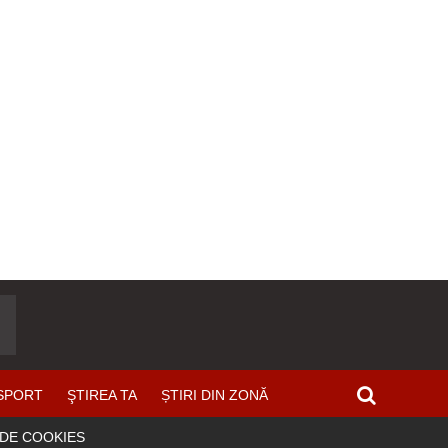
SPORT
ŞTIREA TA
ȘTIRI DIN ZONĂ
 DE COOKIES