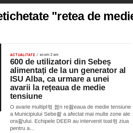
 etichetate "retea de medi
acum 2 ani
ACTUALITATE
600 de utilizatori din Sebeș
alimentați de la un generator al
ISU Alba, ca urmare a unei
avarii la rețeaua de medie
tensiune
O avarie multipl쒃 쎮n re좛eaua de medie tensiune
a Municipiului Sebe좙 a afectat mai multe zone ale
ora좙ului. Echipele DEER au intervenit toat쒃 ziua
pentru a...