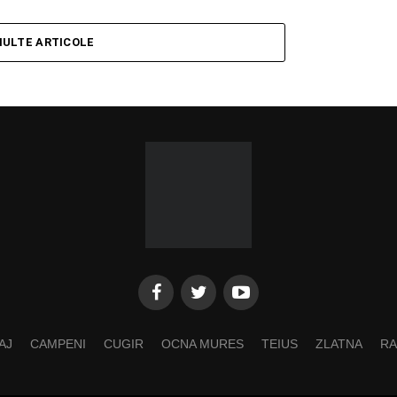
MULTE ARTICOLE
AJ
CAMPENI
CUGIR
OCNA MURES
TEIUS
ZLATNA
RA