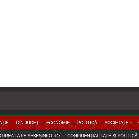
AȚIE
DIN JUDEȚ
ECONOMIE
POLITICĂ
SOCIETATE
ȘTIREA TA PE SEBEȘINFO.RO
CONFIDENȚIALITATE ȘI POLITICĂ