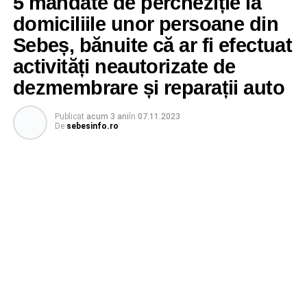
5 mandate de percheziție la
domiciliile unor persoane din
Sebeș, bănuite că ar fi efectuat
activități neautorizate de
dezmembrare și reparații auto
Publicat
acum 3 ani
în
07.11.2023
De
sebesinfo.ro