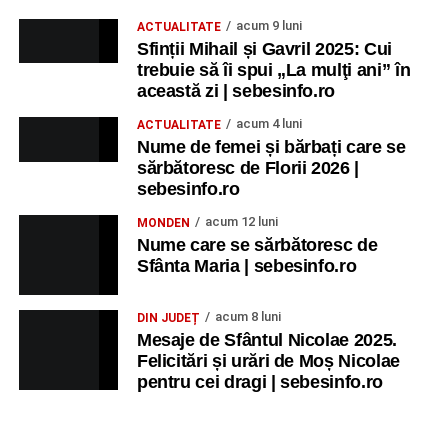
acum 9 luni
ACTUALITATE
Sfinții Mihail și Gavril 2025: Cui
trebuie să îi spui „La mulţi ani” în
această zi | sebesinfo.ro
acum 4 luni
ACTUALITATE
Nume de femei și bărbați care se
sărbătoresc de Florii 2026 |
sebesinfo.ro
acum 12 luni
MONDEN
Nume care se sărbătoresc de
Sfânta Maria | sebesinfo.ro
acum 8 luni
DIN JUDEȚ
Mesaje de Sfântul Nicolae 2025.
Felicitări și urări de Moș Nicolae
pentru cei dragi | sebesinfo.ro