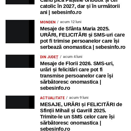
catolic în 2027, dar și în următorii
ani | sebesinfo.ro
acum 12 luni
MONDEN
Mesaje de Sfânta Maria 2025.
URĂRI, FELICITĂRI și SMS-uri care
pot fi trimise persoanelor care își
serbează onomastica | sebesinfo.ro
acum 4 luni
DIN JUDEȚ
Mesaje de Florii 2026. SMS-uri,
urări și felicitări care pot fi
transmise persoanelor care îşi
sărbătoresc onomastica |
sebesinfo.ro
acum 9 luni
ACTUALITATE
MESAJE, URĂRI și FELICITĂRI de
Sfinții Mihail și Gavrill 2025.
Trimite-le un SMS celor care își
sărbătoresc onomastica |
sebesinfo.ro