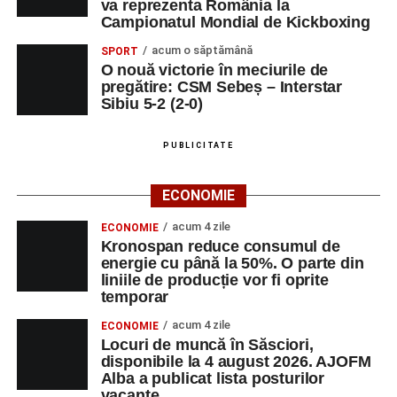
va reprezenta România la
Campionatul Mondial de Kickboxing
acum o săptămână
SPORT
O nouă victorie în meciurile de
pregătire: CSM Sebeș – Interstar
Sibiu 5-2 (2-0)
PUBLICITATE
ECONOMIE
acum 4 zile
ECONOMIE
Kronospan reduce consumul de
energie cu până la 50%. O parte din
liniile de producție vor fi oprite
temporar
acum 4 zile
ECONOMIE
Locuri de muncă în Săsciori,
disponibile la 4 august 2026. AJOFM
Alba a publicat lista posturilor
vacante