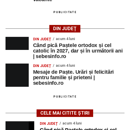
PUBLICITATE
DIN JUDEȚ
acum 4 luni
DIN JUDEȚ
Când pică Paștele ortodox și cel
catolic în 2027, dar și în următorii ani
| sebesinfo.ro
acum 4 luni
DIN JUDEȚ
Mesaje de Paște. Urări și felicitări
pentru familie și prieteni |
sebesinfo.ro
PUBLICITATE
CELE MAI CITITE ȘTIRI
acum 4 luni
DIN JUDEȚ
Când pică Paștele ortodox și cel