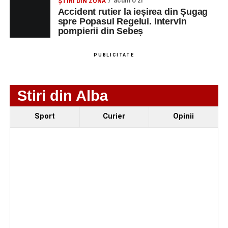
Fest, la Cetatea Greavilor din Gârbova
acum o zi
ȘTIRI DIN ZONĂ
Accident rutier la ieșirea din Șugag
spre Popasul Regelui. Intervin
pompierii din Sebeș
PUBLICITATE
Stiri din Alba
Sport
Curier
Opinii