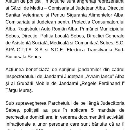
Alături de polițiști, în acțiune sunt angrenați reprezentanți
ai Gărzii de Mediu – Comisariatul Județean Alba, Direcției
Sanitar Veterinare și Pentru Siguranța Alimentelor Alba,
Comisariatului Județean pentru Protecția Consumatorului
Alba, Registrului Auto Român Alba, Primăriei Municipiului
Sebeș, Direcției Poliția Locală Sebeș, Direcției Generale
de Asistență Socială, Medicală și Comunitară Sebeș, S.C.
APA C.T.T.A. S.A și S.D.E. Electrica Transilvania Sud-
Sucursala Sebeș.
Acțiunea beneficiază de sprijinul jandarmilor din cadrul
Inspectoratului de Jandarmi Județean „Avram Iancu” Alba
și ai Grupării Mobile de Jandarmi „Regele Ferdinand I”
Târgu Mureș.
Sub supravegherea Parchetului de pe lângă Judecătoria
Sebeș, polițiștii au pus în aplicare 5 mandate de
percheziție domiciliare, în vederea documentării activității
infracționale a unor persoane care sunt bănuite că ar fi