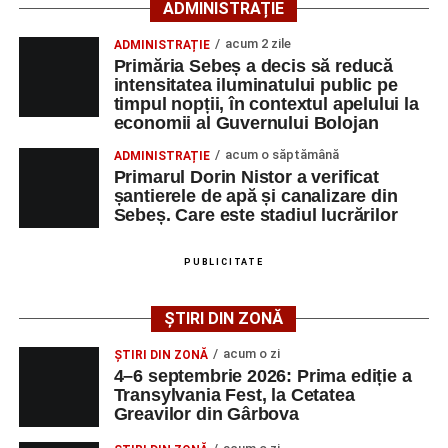
ADMINISTRAȚIE
transmis ISU Alba.
acum 2 zile
ADMINISTRAȚIE
Primăria Sebeș a decis să reducă
intensitatea iluminatului public pe
timpul nopții, în contextul apelului la
Adaugă-ne ca sursă preferată
economii al Guvernului Bolojan
acum o săptămână
ADMINISTRAȚIE
Urmărește-ne pe Google News
Primarul Dorin Nistor a verificat
șantierele de apă și canalizare din
Sebeș. Care este stadiul lucrărilor
Ultimele știri din Sebeș
Femeie de 66 de ani, transportată în stare gravă la
PUBLICITATE
spital după ce a fost lovită de o motocicletă pe
strada Dorobanți din Sebeș
ȘTIRI DIN ZONĂ
Accident pe strada Dorobanți din Sebeș: fermeie
acum o zi
ȘTIRI DIN ZONĂ
de 66 de ani rănită grav, după ce a fost lovită de o
4–6 septembrie 2026: Prima ediție a
motocicletă
Transylvania Fest, la Cetatea
Greavilor din Gârbova
4–6 septembrie 2026: Prima ediție a Transylvania