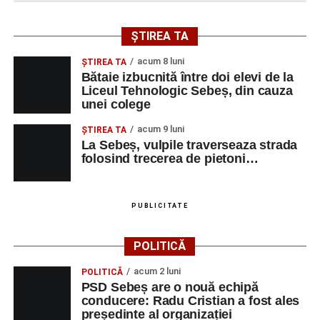
pentru copii;
Ora 18:00 – Grădina Muzeului Municipal „Ioan
ȘTIREA TA
Raica” Sebeș:
salonul literar și artistic
„Armonia
artelor”
, organizat împreună cu artiști locali.
acum 8 luni
ŞTIREA TA
Bătaie izbucnită între doi elevi de la
Miercuri, 27 august
Liceul Tehnologic Sebeș, din cauza
unei colege
De la ora 10:00:
activități dedicate copiilor, în
acum 9 luni
ŞTIREA TA
cadrul programului
„Copiii în armonia orașului”
;
La Sebeș, vulpile traverseaza strada
folosind trecerea de pietoni…
Ora 18:30 – Aula Primăriei Sebeș:
festivitatea
de premiere a șefilor de promoție și a elevilor cu
rezultate deosebite la Evaluarea Națională și
PUBLICITATE
Bacalaureat;
Ora 19:30 – Parcul Tineretului:
momente
POLITICĂ
artistice susținute de Școala de Muzică „DoReMi”,
acum 2 luni
POLITICĂ
Cavalerii de Mühlbach și Trupa de Dansuri Săsești
PSD Sebeș are o nouă echipă
Sebeș;
conducere: Radu Cristian a fost ales
președinte al organizației
Ora 20:30 – Parcul Tineretului:
proiecția filmului