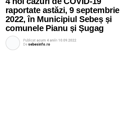
4 noi cazuri de COVID-19
raportate astăzi, 9 septembrie
2022, în Municipiul Sebeș și
comunele Pianu și Șugag
Publicat
acum 4 ani
în
10.09.2022
De
sebesinfo.ro