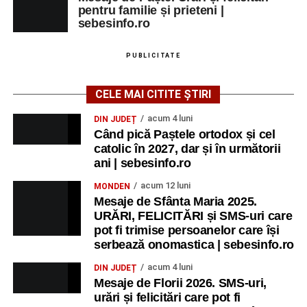
pentru familie și prieteni |
Adaugă-ne ca sursă preferată
sebesinfo.ro
Urmărește-ne pe Google News
PUBLICITATE
Ultimele știri din Sebeș
CELE MAI CITITE ȘTIRI
acum 4 luni
DIN JUDEȚ
Zilele Municipiului Sebeș 2026: zece zile de
Când pică Paștele ortodox și cel
spectacole, filme, sport și evenimente culturale, la
catolic în 2027, dar și în următorii
festivalul „Armonii în Sebeș”. Programul complet
ani | sebesinfo.ro
Primăria Sebeș a decis să reducă intensitatea
acum 12 luni
MONDEN
iluminatului public pe timpul nopții, în contextul
Mesaje de Sfânta Maria 2025.
apelului la economii al Guvernului Bolojan
URĂRI, FELICITĂRI și SMS-uri care
pot fi trimise persoanelor care își
Duminică, 23 august 2026, Râpa Roșie găzduiește
serbează onomastica | sebesinfo.ro
cea de-a III-a ediție a concursului „CicloAventurier
de Sebeș”
acum 4 luni
DIN JUDEȚ
Mesaje de Florii 2026. SMS-uri,
urări și felicitări care pot fi