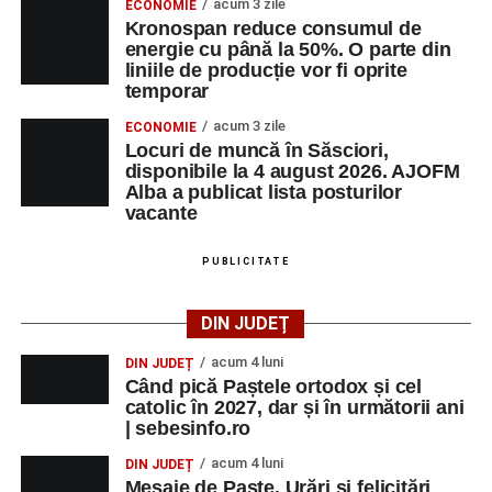
acum 3 zile
ECONOMIE
Sebeșului la Fotbal Juniori
, ediția I;
Kronospan reduce consumul de
energie cu până la 50%. O parte din
Orele 16:00–24:00 – Parcul Arini:
parc de
liniile de producție vor fi oprite
distracții.
temporar
Duminică, 31 august
acum 3 zile
ECONOMIE
Locuri de muncă în Săsciori,
disponibile la 4 august 2026. AJOFM
Orele 10:00–14:00 – Stadionul Pielarul:
ultimele
Alba a publicat lista posturilor
meciuri din cadrul
Cupei Sebeșului la Fotbal
vacante
Juniori
;
PUBLICITATE
Ora 17:00 – Parcul Zăvoi din Petrești:
spectacolul folcloric
„Tradiții la Petrești”
, cu
participarea unor îndrăgiți interpreți de muzică
DIN JUDEȚ
populară și ansambluri folclorice din județ;
acum 4 luni
DIN JUDEȚ
Orele 16:00–24:00 – Parcul Arini:
parc de
Când pică Paștele ortodox și cel
catolic în 2027, dar și în următorii ani
distracții.
| sebesinfo.ro
acum 4 luni
DIN JUDEȚ
Mesaje de Paște. Urări și felicitări