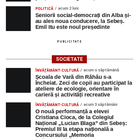
de animație
„Buffalo Kids”
(2024).
acum 2 luni
POLITICĂ
Seniorii social-democrați din Alba și-
Joi, 28 august
au ales noua conducere, la Sebeș.
Emil Itu este noul președinte
Ora 10:00 – Aula Primăriei Sebeș:
festivitatea
de premiere a medicilor și preoților retrași din
PUBLICITATE
activitate;
Ora 19:00 – Grădina Muzeului Municipal „Ioan
SOCIETATE
Raica”:
Concert extraordinar cu muzică din
acum o săptămână
ÎNVĂȚĂMÂNT-CULTURĂ
filme
, susținut de
Remus Grama and The
Școala de Vară din Răhău s-a
Concert Band
, alcătuit din membri ai Orchestrei
încheiat. Zeci de copii au participat la
ateliere de ecologie, orientare în
Filarmonicii de Stat Târgu Mureș.
carieră și activități recreative
Vineri, 29 august
acum 3 săptămâni
ÎNVĂȚĂMÂNT-CULTURĂ
O nouă performanță a elevei
Ora 11:00 – Aula Primăriei Sebeș:
„Armonia
Cristiana Cioca, de la Colegiul
Național „Lucian Blaga” din Sebeș:
prieteniei”
, întâlnire oficială cu reprezentanții
Premiul III la etapa națională a
orașelor înfrățite;
Concursului „Memoria