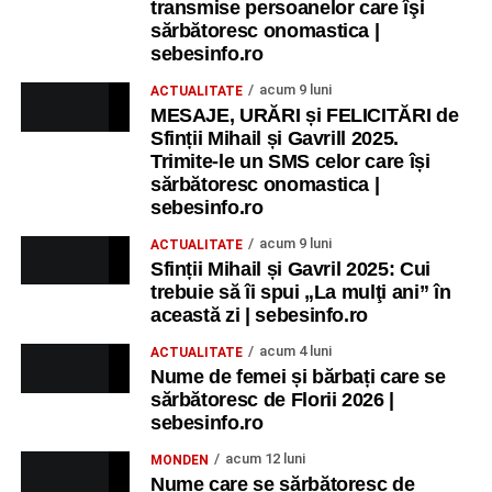
transmise persoanelor care îşi
sărbătoresc onomastica |
sebesinfo.ro
acum 9 luni
ACTUALITATE
MESAJE, URĂRI și FELICITĂRI de
Sfinții Mihail și Gavrill 2025.
Trimite-le un SMS celor care își
sărbătoresc onomastica |
sebesinfo.ro
acum 9 luni
ACTUALITATE
Sfinții Mihail și Gavril 2025: Cui
trebuie să îi spui „La mulţi ani” în
această zi | sebesinfo.ro
acum 4 luni
ACTUALITATE
Nume de femei și bărbați care se
sărbătoresc de Florii 2026 |
sebesinfo.ro
acum 12 luni
MONDEN
Nume care se sărbătoresc de