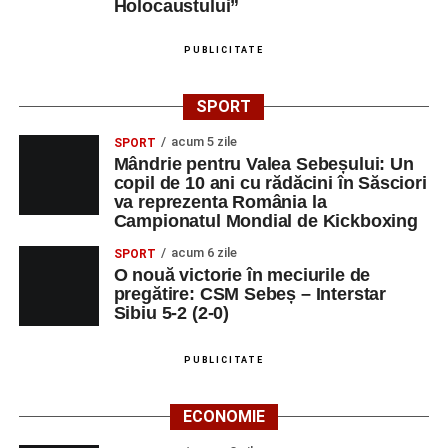
Holocaustului”
Ora 19:00 – Grădina Muzeului Municipal:
Sărbătoarea Seniorilor
, cu premierea cuplurilor
PUBLICITATE
care împlinesc 50 de ani de căsătorie, urmată de un
concert susținut de
Gheorghe Gheorghiu
și
Cooperativa 9
;
SPORT
Orele 10:00–19:00 – Stadionul Pielarul:
Cupa
acum 5 zile
SPORT
Sebeșului la Fotbal Juniori
, ediția I (Under 9 și
Mândrie pentru Valea Sebeșului: Un
copil de 10 ani cu rădăcini în Săsciori
Under 11);
va reprezenta România la
Campionatul Mondial de Kickboxing
Orele 16:00–24:00 – Parcul Arini:
parc de
distracții.
acum 6 zile
SPORT
O nouă victorie în meciurile de
Sâmbătă, 30 august
pregătire: CSM Sebeș – Interstar
Sibiu 5-2 (2-0)
Ora 18:00 – Parcul Tineretului:
concerte
susținute de
Nexxt Band
,
Red Ravine
,
Alexandra
PUBLICITATE
Pamfilie și Alfred Dahinten
,
Dublu Click
și
Loutfire
;
ECONOMIE
Orele 10:00–19:00 – Stadionul Pielarul:
Cupa