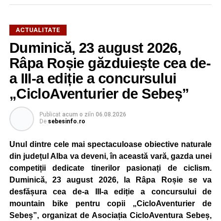
Organizatorii au pregătit un program variat, care îmbină
cultura locală cu muzica, artele vizuale, cinematografia,
dansul și sportul, oferind activități pentru toate categoriile
ACTUALITATE
de vârstă.
Duminică, 23 august 2026,
Râpa Roșie găzduiește cea de-
Pentru copii și tineri, festivalul propune jocuri și activități
recreative în mai multe zone ale municipiului – Răhău,
a III-a ediție a concursului
cartierul „Mihail Kogălniceanu”, Petrești și Parcul
„CicloAventurier de Sebeș”
Tineretului. Programul include spectacole pentru cei mici,
proiecții de film, petrecerea cu spumă și cea de-a treia
Publicat
acum o zi
în
06.08.2026
ediție a concursului MTB
„Cicloaventurier de Sebeș”
,
De
sebesinfo.ro
care se va desfășura la Râpa Roșie.
Unul dintre cele mai spectaculoase obiective naturale
Publicul adult va avea la dispoziție o serie de evenimente
din județul Alba va deveni, în această vară, gazda unei
culturale, printre care proiecții cinematografice, întâlniri cu
competiții dedicate tinerilor pasionați de ciclism.
artiști locali și salonul literar
„Armonia artelor”
.
Duminică, 23 august 2026, la Râpa Roșie se va
Festivalul va cuprinde și o seară dedicată tradițiilor
desfășura cea de-a III-a ediție a concursului de
săsești, precum și un spectacol folcloric organizat în
mountain bike pentru copii „CicloAventurier de
memoria interpretului Felician Fărcașiu.
Sebeș”, organizat de Asociația CicloAventura Sebeș,