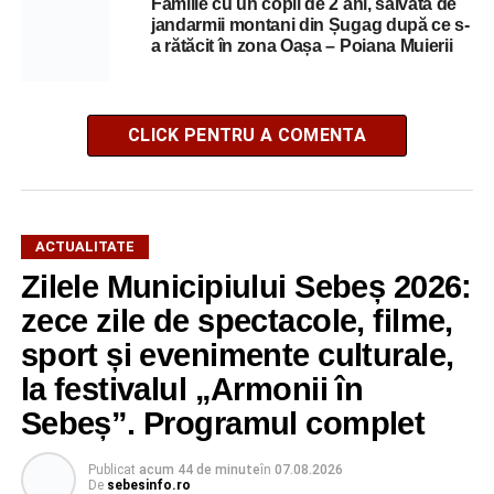
Familie cu un copil de 2 ani, salvată de
jandarmii montani din Șugag după ce s-
a rătăcit în zona Oașa – Poiana Muierii
CLICK PENTRU A COMENTA
ACTUALITATE
Zilele Municipiului Sebeș 2026:
zece zile de spectacole, filme,
sport și evenimente culturale,
la festivalul „Armonii în
Sebeș”. Programul complet
Publicat
acum 44 de minute
în
07.08.2026
De
sebesinfo.ro