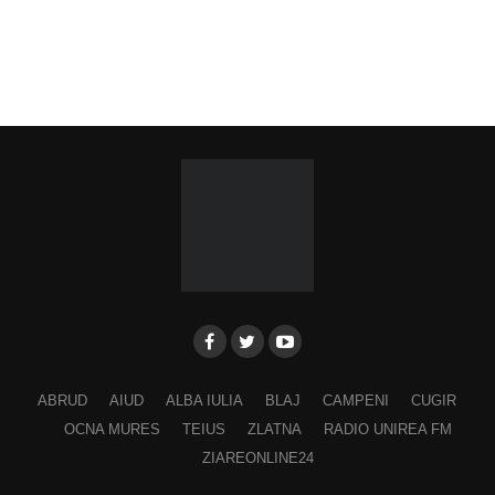
ABRUD
AIUD
ALBA IULIA
BLAJ
CAMPENI
CUGIR
OCNA MURES
TEIUS
ZLATNA
RADIO UNIREA FM
ZIAREONLINE24