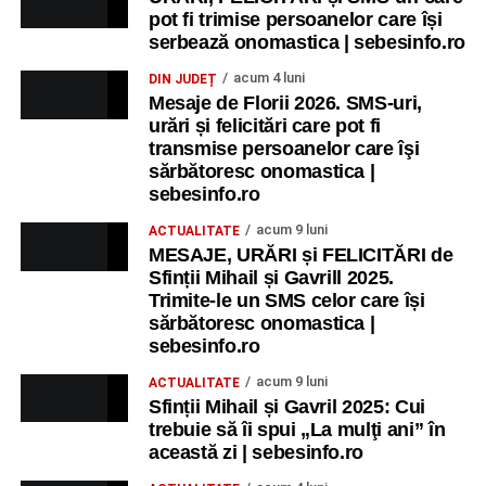
pot fi trimise persoanelor care își
serbează onomastica | sebesinfo.ro
acum 4 luni
DIN JUDEȚ
Mesaje de Florii 2026. SMS-uri,
urări și felicitări care pot fi
transmise persoanelor care îşi
sărbătoresc onomastica |
sebesinfo.ro
acum 9 luni
ACTUALITATE
MESAJE, URĂRI și FELICITĂRI de
Sfinții Mihail și Gavrill 2025.
Trimite-le un SMS celor care își
sărbătoresc onomastica |
sebesinfo.ro
acum 9 luni
ACTUALITATE
Sfinții Mihail și Gavril 2025: Cui
trebuie să îi spui „La mulţi ani” în
această zi | sebesinfo.ro