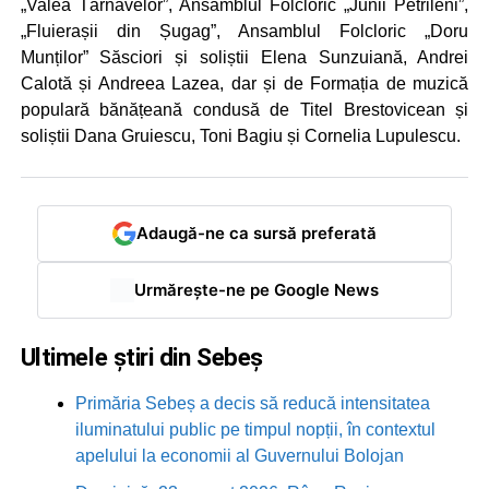
„Valea Târnavelor”, Ansamblul Folcloric „Junii Petrileni”,
„Fluierașii din Șugag”, Ansamblul Folcloric „Doru
Munților” Săsciori și soliștii Elena Sunzuiană, Andrei
Calotă și Andreea Lazea, dar și de Formația de muzică
populară bănățeană condusă de Titel Brestovicean și
soliștii Dana Gruiescu, Toni Bagiu și Cornelia Lupulescu.
Adaugă-ne ca sursă preferată
Urmărește-ne pe Google News
Ultimele știri din Sebeș
Primăria Sebeș a decis să reducă intensitatea
iluminatului public pe timpul nopții, în contextul
apelului la economii al Guvernului Bolojan