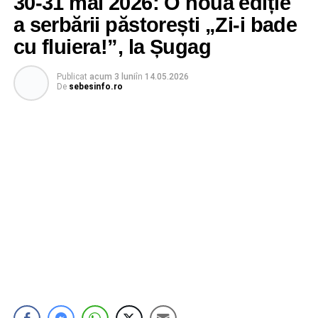
30-31 mai 2026: O nouă ediție
a serbării păstorești „Zi-i bade
cu fluiera!”, la Șugag
Publicat
acum 3 luni
în
14.05.2026
De
sebesinfo.ro