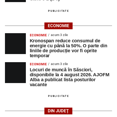
PUBLICITATE
Adaugă-ne ca sursă preferată
ECONOMIE
Urmărește-ne pe Google News
acum 3 zile
ECONOMIE
Kronospan reduce consumul de
Ultimele știri din Sebeș
energie cu până la 50%. O parte din
liniile de producție vor fi oprite
Primăria Sebeș a decis să reducă intensitatea
temporar
iluminatului public pe timpul nopții, în contextul
acum 3 zile
ECONOMIE
apelului la economii al Guvernului Bolojan
Locuri de muncă în Săsciori,
disponibile la 4 august 2026. AJOFM
Duminică, 23 august 2026, Râpa Roșie găzduiește
Alba a publicat lista posturilor
cea de-a III-a ediție a concursului „CicloAventurier
vacante
de Sebeș”
PUBLICITATE
Primul concert din cadrul String Symphonic Camp
2026 a adus emoție și aplauze la Sebeș
DIN JUDEȚ