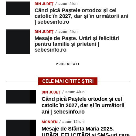
acum 4 luni
DIN JUDEȚ
Când pică Paștele ortodox și cel
catolic în 2027, dar și în următorii ani
| sebesinfo.ro
acum 4 luni
DIN JUDEȚ
Mesaje de Paște. Urări și felicitări
pentru familie și prieteni |
sebesinfo.ro
PUBLICITATE
CELE MAI CITITE ȘTIRI
acum 4 luni
DIN JUDEȚ
Când pică Paștele ortodox și cel
catolic în 2027, dar și în următorii
ani | sebesinfo.ro
acum 12 luni
MONDEN
Mesaje de Sfânta Maria 2025.
URĂRI, FELICITĂRI și SMS-uri care