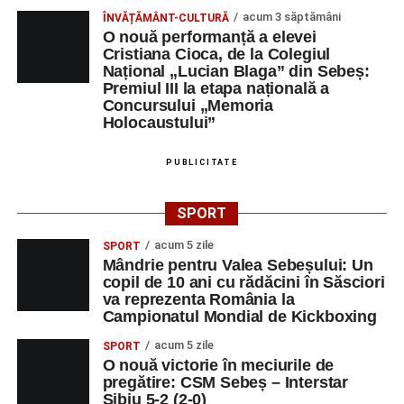
educație. După trei ediții care au abordat comunicarea
acum 3 săptămâni
ÎNVĂȚĂMÂNT-CULTURĂ
didactică, dinamica diferențelor, participarea și luarea
O nouă performanță a elevei
Cristiana Cioca, de la Colegiul
deciziilor, comunitatea Sinaxa Educațională își propune
Național „Lucian Blaga” din Sebeș:
să revină la întrebările fundamentale despre valorile care
Premiul III la etapa națională a
stau la baza actului educațional și despre rolul
Concursului „Memoria
profesorului în formarea caracterului tinerilor.
Holocaustului”
Despre comunitatea Sinaxa Educațională
PUBLICITATE
Asociația
„Sinaxa Educațională”
este o comunitate de
SPORT
profesori, dedicată susținerii unei educații centrate pe
valorile creștin-ortodoxe și pe formarea caracterului
acum 5 zile
SPORT
Mândrie pentru Valea Sebeșului: Un
elevilor. Născută din experiența duhovnicească și
copil de 10 ani cu rădăcini în Săsciori
formativă a Mănăstirii Oașa, Sinaxa își propune să
va reprezenta România la
sprijine profesorii în regăsirea motivației interioare,
Campionatul Mondial de Kickboxing
oferindu-le nu doar instrumente metodice actuale, ci și
acum 5 zile
SPORT
contexte de sprijin reciproc, colaborare și reconectare la
O nouă victorie în meciurile de
vocația pedagogică autentică.
pregătire: CSM Sebeș – Interstar
Sibiu 5-2 (2-0)