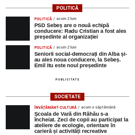
Am descoperit că multa știință ori funcția sau statutul nu
POLITICĂ
ține loc de caracter, de omenie. Voi păstra gândul ferm că
acum 2 luni
POLITICĂ
omul sfințește locul.”
(Prof. Ciobanu Crenguța Vasilica)
PSD Sebeș are o nouă echipă
conducere: Radu Cristian a fost ales
„O mare familie, o comunitate pentru trup, minte și suflet,
președinte al organizației
un mod de a lua o gură de aer într-un bombardament
acum 2 luni
POLITICĂ
informatic, mediatic și psihologic.”
(Prof. Boncea Niculina
Seniorii social-democrați din Alba și-
Maria)
au ales noua conducere, la Sebeș.
Emil Itu este noul președinte
„Voi merge acasă cu gândul că educația și nu numai are
la bază doi piloni: OMUL SFINȚEȘTE LOCUL și VORBA
PUBLICITATE
DULCE MULT ADUCE. De la elev până la părinte și mai
apoi în viața noastră, modul de adresare, tonul și gestica
SOCIETATE
sunt vitale.”
(Prof. Ciura Marinela)
acum o săptămână
ÎNVĂȚĂMÂNT-CULTURĂ
Privind spre ediția următoare
Școala de Vară din Răhău s-a
încheiat. Zeci de copii au participat la
În încheierea evenimentului, organizatorii au anunțat tema
ateliere de ecologie, orientare în
carieră și activități recreative
ediției din 2027, dedicată relației dintre caracter, valori și