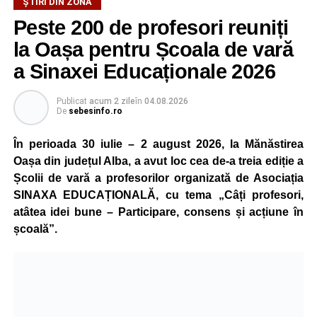
ȘTIRI DIN ZONĂ
Peste 200 de profesori reuniți
la Oașa pentru Școala de vară
a Sinaxei Educaționale 2026
Publicat
acum 2 zile
în
04.08.2026
De
sebesinfo.ro
În perioada 30 iulie – 2 august 2026, la Mănăstirea
Oașa din județul Alba, a avut loc cea de-a treia ediție a
Școlii de vară a profesorilor organizată de Asociația
SINAXA EDUCAȚIONALĂ, cu tema „Câți profesori,
atâtea idei bune – Participare, consens și acțiune în
școală”.