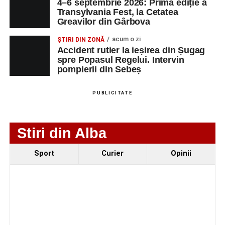
4–6 septembrie 2026: Prima ediție a
motocicletă
Transylvania Fest, la Cetatea
Greavilor din Gârbova
4–6 septembrie 2026: Prima ediție a Transylvania
Fest, la Cetatea Greavilor din Gârbova
acum o zi
ȘTIRI DIN ZONĂ
Accident rutier la ieșirea din Șugag
spre Popasul Regelui. Intervin
pompierii din Sebeș
PUBLICITATE
Stiri din Alba
Sport
Curier
Opinii