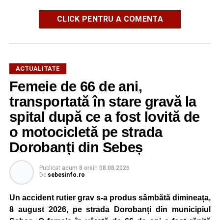
CLICK PENTRU A COMENTA
ACTUALITATE
Femeie de 66 de ani,
transportată în stare gravă la
spital după ce a fost lovită de
o motocicletă pe strada
Dorobanți din Sebeș
Publicat
acum 8 ore
în
08.08.2026
De
sebesinfo.ro
Un accident rutier grav s-a produs sâmbătă dimineața,
8 august 2026, pe strada Dorobanți din municipiul