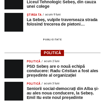
Liceul Tehnologic Sebeș, din cauza
unei colege
acum 9 luni
ŞTIREA TA
La Sebeș, vulpile traverseaza strada
folosind trecerea de pietoni…
PUBLICITATE
POLITICĂ
acum 2 luni
POLITICĂ
PSD Sebeș are o nouă echipă
conducere: Radu Cristian a fost ales
președinte al organizației
acum 3 luni
POLITICĂ
Seniorii social-democrați din Alba și-
au ales noua conducere, la Sebeș.
Emil Itu este noul președinte