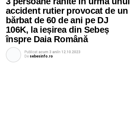
3 persoane rănite în urma unui
accident rutier provocat de un
bărbat de 60 de ani pe DJ
106K, la ieșirea din Sebeș
înspre Daia Română
Publicat
acum 3 ani
în
12.10.2023
De
sebesinfo.ro