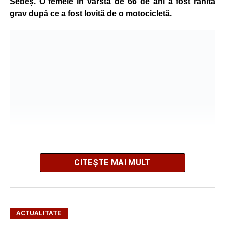
Sebeș. O femeie în vârstă de 66 de ani a fost rănită
grav după ce a fost lovită de o motocicletă.
CITEȘTE MAI MULT
Potrivit informațiilor transmise de polițiști, în jurul orei
09:39, Poliția Municipiului Sebeș a fost sesizată, prin
SNUAU 112, cu privire la producerea unui eveniment
ACTUALITATE
rutier soldat cu victime.