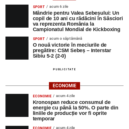
acum 6 zile
SPORT
Mândrie pentru Valea Sebeșului: Un
copil de 10 ani cu rădăcini în Săsciori
va reprezenta România la
Campionatul Mondial de Kickboxing
acum o săptămână
SPORT
O nouă victorie în meciurile de
pregătire: CSM Sebeș – Interstar
Sibiu 5-2 (2-0)
PUBLICITATE
ECONOMIE
acum 4 zile
ECONOMIE
Kronospan reduce consumul de
energie cu până la 50%. O parte din
liniile de producție vor fi oprite
temporar
acum 4 zile
ECONOMIE