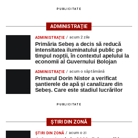
pentru fluidizarea traficului rutier în zonă.
PUBLICITATE
ACTUALIZARE:
„Victima, o persoană de sex feminin de
66 ani, va fi transportată la UPU Alba Iulia”
, a mai
ADMINISTRAȚIE
transmis ISU Alba.
acum 2 zile
ADMINISTRAȚIE
Primăria Sebeș a decis să reducă
intensitatea iluminatului public pe
timpul nopții, în contextul apelului la
Adaugă-ne ca sursă preferată
economii al Guvernului Bolojan
acum o săptămână
ADMINISTRAȚIE
Urmărește-ne pe Google News
Primarul Dorin Nistor a verificat
șantierele de apă și canalizare din
Sebeș. Care este stadiul lucrărilor
Ultimele știri din Sebeș
Femeie de 66 de ani, transportată în stare gravă la
PUBLICITATE
spital după ce a fost lovită de o motocicletă pe
strada Dorobanți din Sebeș
ȘTIRI DIN ZONĂ
Accident pe strada Dorobanți din Sebeș: fermeie
acum o zi
ȘTIRI DIN ZONĂ
de 66 de ani rănită grav, după ce a fost lovită de o