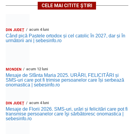
CELE MAI CITITE ȘTIRI
acum 4 luni
DIN JUDEȚ
Când pică Paștele ortodox și cel catolic în 2027, dar și în
următorii ani | sebesinfo.ro
acum 12 luni
MONDEN
Mesaje de Sfânta Maria 2025. URĂRI, FELICITĂRI și
SMS-uri care pot fi trimise persoanelor care își serbează
onomastica | sebesinfo.ro
acum 4 luni
DIN JUDEȚ
Mesaje de Florii 2026. SMS-uri, urări și felicitări care pot fi
transmise persoanelor care îşi sărbătoresc onomastica |
sebesinfo.ro