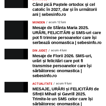
Când pică Paștele ortodox și cel
catolic în 2027, dar și în următorii
ani | sebesinfo.ro
acum 12 luni
MONDEN
Mesaje de Sfânta Maria 2025.
URĂRI, FELICITĂRI și SMS-uri care
pot fi trimise persoanelor care își
serbează onomastica | sebesinfo.ro
acum 4 luni
DIN JUDEȚ
Mesaje de Florii 2026. SMS-uri,
urări și felicitări care pot fi
transmise persoanelor care îşi
sărbătoresc onomastica |
sebesinfo.ro
acum 9 luni
ACTUALITATE
MESAJE, URĂRI și FELICITĂRI de
Sfinții Mihail și Gavrill 2025.
Trimite-le un SMS celor care își
sărbătoresc onomastica |