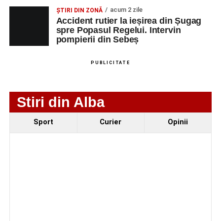
Fest, la Cetatea Greavilor din Gârbova
acum 2 zile
ȘTIRI DIN ZONĂ
Accident rutier la ieșirea din Șugag
spre Popasul Regelui. Intervin
pompierii din Sebeș
PUBLICITATE
Stiri din Alba
Sport
Curier
Opinii