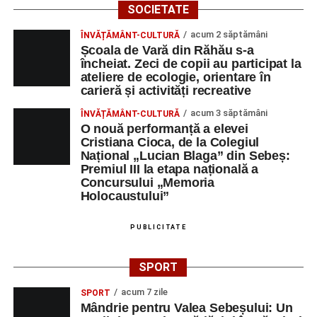
SOCIETATE
acum 2 săptămâni
ÎNVĂȚĂMÂNT-CULTURĂ
Școala de Vară din Răhău s-a
încheiat. Zeci de copii au participat la
ateliere de ecologie, orientare în
carieră și activități recreative
acum 3 săptămâni
ÎNVĂȚĂMÂNT-CULTURĂ
O nouă performanță a elevei
Cristiana Cioca, de la Colegiul
Național „Lucian Blaga” din Sebeș:
Premiul III la etapa națională a
Concursului „Memoria
Holocaustului”
PUBLICITATE
SPORT
acum 7 zile
SPORT
Mândrie pentru Valea Sebeșului: Un