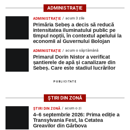
66 ani, va fi transportată la UPU Alba Iulia”
, a mai
ADMINISTRAȚIE
transmis ISU Alba.
acum 3 zile
ADMINISTRAȚIE
Primăria Sebeș a decis să reducă
intensitatea iluminatului public pe
timpul nopții, în contextul apelului la
Adaugă-ne ca sursă preferată
economii al Guvernului Bolojan
acum o săptămână
ADMINISTRAȚIE
Urmărește-ne pe Google News
Primarul Dorin Nistor a verificat
șantierele de apă și canalizare din
Sebeș. Care este stadiul lucrărilor
Ultimele știri din Sebeș
Femeie de 66 de ani, transportată în stare gravă la
PUBLICITATE
spital după ce a fost lovită de o motocicletă pe
strada Dorobanți din Sebeș
ȘTIRI DIN ZONĂ
Accident pe strada Dorobanți din Sebeș: fermeie
acum o zi
ȘTIRI DIN ZONĂ
de 66 de ani rănită grav, după ce a fost lovită de o
4–6 septembrie 2026: Prima ediție a
motocicletă
Transylvania Fest, la Cetatea
Greavilor din Gârbova
4–6 septembrie 2026: Prima ediție a Transylvania