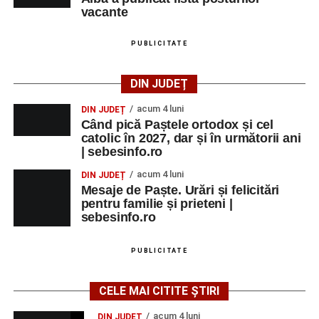
vacante
PUBLICITATE
DIN JUDEȚ
acum 4 luni
DIN JUDEȚ
Când pică Paștele ortodox și cel
catolic în 2027, dar și în următorii ani
| sebesinfo.ro
acum 4 luni
DIN JUDEȚ
Mesaje de Paște. Urări și felicitări
pentru familie și prieteni |
sebesinfo.ro
PUBLICITATE
CELE MAI CITITE ȘTIRI
acum 4 luni
DIN JUDEȚ