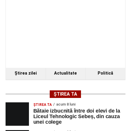
Ştirea zilei
Actualitate
Politică
ȘTIREA TA
acum 8 luni
ŞTIREA TA
Bătaie izbucnită între doi elevi de la
Liceul Tehnologic Sebeș, din cauza
unei colege