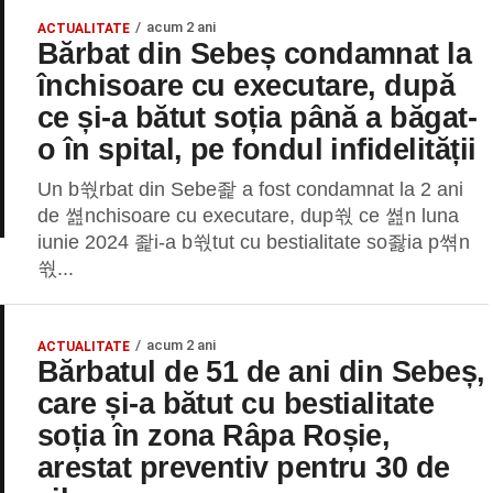
acum 2 ani
ACTUALITATE
Bărbat din Sebeș condamnat la
închisoare cu executare, după
ce și-a bătut soția până a băgat-
o în spital, pe fondul infidelității
Un b쒃rbat din Sebe좙 a fost condamnat la 2 ani
de 쎮nchisoare cu executare, dup쒃 ce 쎮n luna
iunie 2024 좙i-a b쒃tut cu bestialitate so좛ia p쎢n
쒃...
acum 2 ani
ACTUALITATE
Bărbatul de 51 de ani din Sebeș,
care și-a bătut cu bestialitate
soția în zona Râpa Roșie,
arestat preventiv pentru 30 de