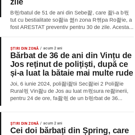
zile
B쒃rbatul de 51 de ani din Sebe좙, care 좙i-a b쒃
tut cu bestialitate so좛ia 쎮n zona R쎢pa Ro좙ie, a
fost ARESTAT preventiv pentru 30 de zile. Acesta...
acum 2 ani
ȘTIRI DIN ZONĂ
Bărbat de 36 de ani din Vințu de
Jos reținut de polițiști, după ce
și-a luat la bătaie mai multe rude
Joi, 6 iunie 2024, poli좛i좙tii Sec좛iei 2 Poli좛ie
Rural쒃 Vin좛u de Jos au luat m쒃sura re좛inerii,
pentru 24 de ore, fa좛쒃 de un b쒃rbat de 36...
acum 2 ani
ȘTIRI DIN ZONĂ
Cei doi bărbați din Șpring, care