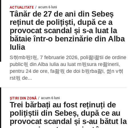
acum 6 luni
ACTUALITATE
Tânăr de 27 de ani din Sebeș
reținut de polițiști, după ce a
provocat scandal și s-a luat la
bătaie într-o benzinărie din Alba
Iulia
S쎢mb쒃t쒃, 7 februarie 2026, poli좛i좙tii de ordine
public쒃 din Alba Iulia au luat m쒃sura re좛inerii,
pentru 24 de ore, fa좛쒃 de doi b쒃rba좛i, 쎮n v쎢
rst쒃 de...
acum 6 luni
ȘTIRI DIN ZONĂ
Trei bărbați au fost reținuți de
polițiștii din Sebeș, după ce au
provocat scandal și s-au bătut la