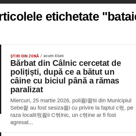
rticolele etichetate "batai
acum 4 luni
ȘTIRI DIN ZONĂ
Bărbat din Câlnic cercetat de
polițiști, după ce a bătut un
câine cu biciul până a rămas
paralizat
Miercuri, 25 martie 2026, poli좛i좙tii din Municipiul
Sebe좙 au fost sesiza좛i cu privire la faptul c쒃, pe
raza localit쒃좛ii C쎢lnic, un c쎢ine ar fi fost
agresat...