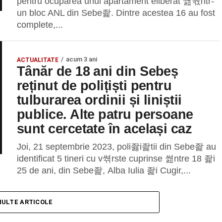
pentru ocuparea unui apartament eliberat 쎮쒃ntr-
un bloc ANL din Sebe좙. Dintre acestea 16 au fost
complete,...
acum 3 ani
ACTUALITATE
Tânăr de 18 ani din Sebeș
reținut de polițiști pentru
tulburarea ordinii și liniștii
publice. Alte patru persoane
sunt cercetate în același caz
Joi, 21 septembrie 2023, poli좛i좙tii din Sebe좙 au
identificat 5 tineri cu v쎢rste cuprinse 쎮ntre 18 좙i
25 de ani, din Sebe좙, Alba Iulia 좙i Cugir,...
MULTE ARTICOLE