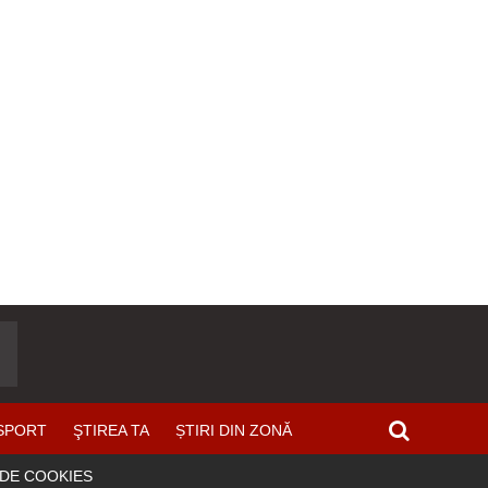
SPORT
ŞTIREA TA
ȘTIRI DIN ZONĂ
 DE COOKIES