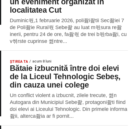
un eveniment organizat în
localitatea Cut
Duminic쒃,1 februarie 2026, poli좛i좙tii Sec좛iei 7
de Poli좛ie Rural쒃 Sebe좙 au luat m쒃sura re좛
inerii, pentru 24 de ore, fa좛쒃 de trei b쒃rba좛i, cu
v쎢rste cuprinse 쎮ntre...
acum 8 luni
ŞTIREA TA
Bătaie izbucnită între doi elevi
de la Liceul Tehnologic Sebeș,
din cauza unei colege
Un conflict violent a izbucnit, zilele trecute, 쎮n
Autogara din Municipiul Sebe좙, protagoni좙ti fiind
doi elevi ai Liceului Tehnologic. Din primele informa
좛ii, alterca좛ia ar fi pornit...