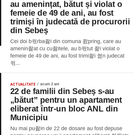
au amenințat, bătut și violat o
femeie de 49 de ani, au fost
trimiși în judecată de procurorii
din Sebeș
Cei doi b쒃rba좛i din comuna 좘pring, care au
amenin좛at cu cu좛itele, au b쒃tut 좙i violat o
femeie de 49 de ani, au fost trimi좙i 쎮n judecat
쒃...
acum 2 ani
ACTUALITATE
22 de familii din Sebeș s-au
„bătut” pentru un apartament
eliberat într-un bloc ANL din
Municipiu
Nu mai pu좛in de 22 de dosare au fost depuse