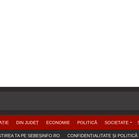
AȚIE
DIN JUDEȚ
ECONOMIE
POLITICĂ
SOCIETATE
ȘTIREA TA PE SEBEȘINFO.RO
CONFIDENȚIALITATE ȘI POLITICĂ