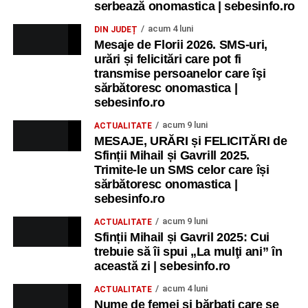
serbează onomastica | sebesinfo.ro
acum 4 luni
DIN JUDEȚ
Mesaje de Florii 2026. SMS-uri,
urări și felicitări care pot fi
transmise persoanelor care îşi
sărbătoresc onomastica |
sebesinfo.ro
acum 9 luni
ACTUALITATE
MESAJE, URĂRI și FELICITĂRI de
Sfinții Mihail și Gavrill 2025.
Trimite-le un SMS celor care își
sărbătoresc onomastica |
sebesinfo.ro
acum 9 luni
ACTUALITATE
Sfinții Mihail și Gavril 2025: Cui
trebuie să îi spui „La mulţi ani” în
această zi | sebesinfo.ro
acum 4 luni
ACTUALITATE
Nume de femei și bărbați care se