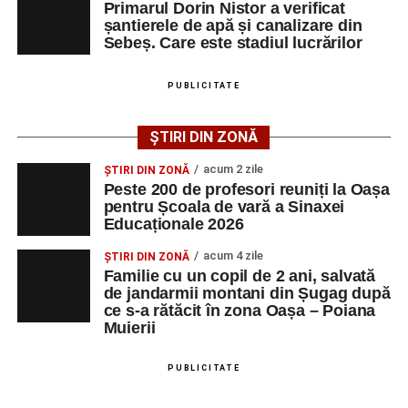
Primarul Dorin Nistor a verificat
Primul concert din cadrul String Symphonic Camp
șantierele de apă și canalizare din
2026 a adus emoție și aplauze la Sebeș
Sebeș. Care este stadiul lucrărilor
După mai multe zile de pregătire intensivă, participanții
au venit la Sebeș și au susținut un recital apreciat de
PUBLICITATE
public. Fiecare interpretare a evidențiat nivelul artistic al
tinerilor muzicieni și munca depusă în cadrul taberei, iar
ȘTIRI DIN ZONĂ
spectatorii au răsplătit prestațiile cu aplauze îndelungate.
acum 2 zile
ȘTIRI DIN ZONĂ
Peste 200 de profesori reuniți la Oașa
pentru Școala de vară a Sinaxei
Educaționale 2026
acum 4 zile
ȘTIRI DIN ZONĂ
Familie cu un copil de 2 ani, salvată
de jandarmii montani din Șugag după
ce s-a rătăcit în zona Oașa – Poiana
Muierii
PUBLICITATE