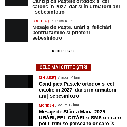
Când pică Paștele ortodox și cel
catolic în 2027, dar și în următorii ani
| sebesinfo.ro
acum 4 luni
DIN JUDEȚ
Mesaje de Paște. Urări și felicitări
pentru familie și prieteni |
sebesinfo.ro
PUBLICITATE
CELE MAI CITITE ȘTIRI
acum 4 luni
DIN JUDEȚ
Când pică Paștele ortodox și cel
catolic în 2027, dar și în următorii
ani | sebesinfo.ro
acum 12 luni
MONDEN
Mesaje de Sfânta Maria 2025.
URĂRI, FELICITĂRI și SMS-uri care
pot fi trimise persoanelor care își