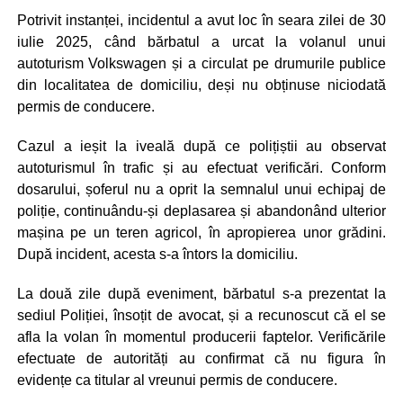
Potrivit instanței, incidentul a avut loc în seara zilei de 30
iulie 2025, când bărbatul a urcat la volanul unui
autoturism Volkswagen și a circulat pe drumurile publice
din localitatea de domiciliu, deși nu obținuse niciodată
permis de conducere.
Cazul a ieșit la iveală după ce polițiștii au observat
autoturismul în trafic și au efectuat verificări. Conform
dosarului, șoferul nu a oprit la semnalul unui echipaj de
poliție, continuându-și deplasarea și abandonând ulterior
mașina pe un teren agricol, în apropierea unor grădini.
După incident, acesta s-a întors la domiciliu.
La două zile după eveniment, bărbatul s-a prezentat la
sediul Poliției, însoțit de avocat, și a recunoscut că el se
afla la volan în momentul producerii faptelor. Verificările
efectuate de autorități au confirmat că nu figura în
evidențe ca titular al vreunui permis de conducere.