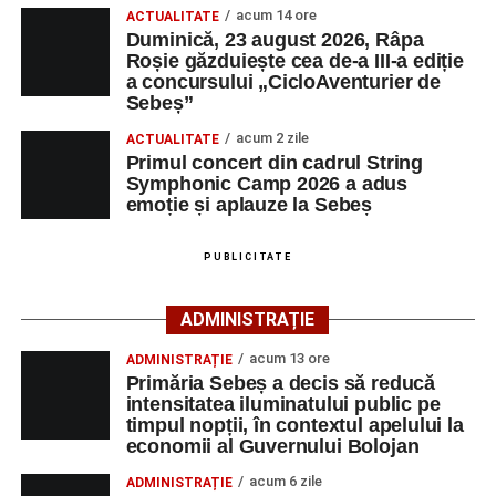
acum 14 ore
ACTUALITATE
Duminică, 23 august 2026, Râpa
Înscrierile online sunt deschise până în 22 august 2026 și
Roșie găzduiește cea de-a III-a ediție
pot fi efectuate pe site-ul
www.cicloaventura.ro
.
String Symphonic Camp 2026 reunește tineri
a concursului „CicloAventurier de
instrumentiști din 6 țări, alături de voluntari și foști elevi ai
Sebeș”
Liceului de Arte „Regina Maria”, din Alba Iulia, care
acum 2 zile
ACTUALITATE
participă, timp de o săptămână, la cursuri de
Primul concert din cadrul String
Adaugă-ne ca sursă preferată
perfecționare, repetiții și activități artistice desfășurate sub
Symphonic Camp 2026 a adus
îndrumarea unor profesori și mentori.
emoție și aplauze la Sebeș
Urmărește-ne pe Google News
PUBLICITATE
Ultimele știri din Sebeș
ADMINISTRAȚIE
Primăria Sebeș a decis să reducă intensitatea
acum 13 ore
ADMINISTRAȚIE
iluminatului public pe timpul nopții, în contextul
Primăria Sebeș a decis să reducă
apelului la economii al Guvernului Bolojan
intensitatea iluminatului public pe
timpul nopții, în contextul apelului la
Duminică, 23 august 2026, Râpa Roșie găzduiește
economii al Guvernului Bolojan
cea de-a III-a ediție a concursului „CicloAventurier
de Sebeș”
acum 6 zile
ADMINISTRAȚIE