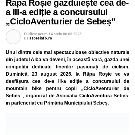
Râpa Roșie găzduiește cea de-
a III-a ediție a concursului
„CicloAventurier de Sebeș”
Publicat
acum 14 ore
în
06.08.2026
De
sebesinfo.ro
Unul dintre cele mai spectaculoase obiective naturale
din județul Alba va deveni, în această vară, gazda unei
competiții dedicate tinerilor pasionați de ciclism.
Duminică, 23 august 2026, la Râpa Roșie se va
desfășura cea de-a III-a ediție a concursului de
mountain bike pentru copii „CicloAventurier de
Sebeș”, organizat de Asociația CicloAventura Sebeș,
în parteneriat cu Primăria Municipiului Sebeș.