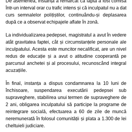
De asemenea, instanța a remarcat că fapta a fost comisă
într-un interval orar cu trafic intens și că inculpatul nu a dat
curs semnalelor polițiștilor, continuându-și deplasarea
după ce a observat echipajele aflate în zonă.
La individualizarea pedepsei, magistratul a avut în vedere
atât gravitatea faptei, cât și circumstanțele personale ale
inculpatului. Acesta este muncitor necalificat, are un nivel
redus de educație și a avut o atitudine cooperantă pe
parcursul anchetei și al procesului, recunoscând integral
acuzațiile.
În final, instanța a dispus condamnarea la 10 luni de
închisoare, suspendarea executării pedepsei sub
supraveghere, stabilirea unui termen de supraveghere de
2 ani, obligarea inculpatului să participe la programe de
reintegrare socială, efectuarea a 60 de zile de muncă
neremunerată în folosul comunității și plata a 1.300 de lei
cheltuieli judiciare.