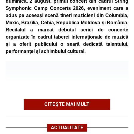
duminică, 2 august, primul concert din cadrul String
concurenți vor fi recompensați cu premii în bani și premii
Symphonic Camp Concerts 2026, eveniment care a
oferite de partenerii evenimentului.
adus pe aceeași scenă tineri muzicieni din Columbia,
Mexic, Brazilia, Cehia, Republica Moldova și România.
Înaintea zilei de concurs, participanții își vor putea ridica
Recitalul a marcat debutul seriei de concerte
numerele de concurs, confirma înscrierile online sau se
organizate în cadrul taberei internaționale de muzică
vor putea înscrie direct la competiție în cadrul Punctului
și a oferit publicului o seară dedicată talentului,
Oficial de Înscrieri și Informații (Race Office), care va
performanței și schimbului cultural.
funcționa după următorul program:
• vineri, 21 august, între orele 17:00 și 20:00, în Piața
Primăriei Sebeș;
• sâmbătă, 22 august, între orele 10:00 și 20:00, pe platoul
Centrului Cultural „Lucian Blaga” Sebeș;
• sâmbătă, 22 august, între orele 17:00 și 20:00, la Râpa
Roșie, unde vor avea loc și antrenamente libere pe
CITEȘTE MAI MULT
traseul de concurs.
Startul competiției va fi dat duminică, 23 august 2026, la
ACTUALITATE
ora 10:00, la Râpa Roșie.