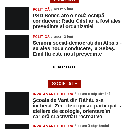
apelului la economii al Guvernului Bolojan
acum 2 luni
POLITICĂ
Duminică, 23 august 2026, Râpa Roșie găzduiește
PSD Sebeș are o nouă echipă
cea de-a III-a ediție a concursului „CicloAventurier
conducere: Radu Cristian a fost ales
de Sebeș”
președinte al organizației
Primul concert din cadrul String Symphonic Camp
acum 2 luni
POLITICĂ
2026 a adus emoție și aplauze la Sebeș
Seniorii social-democrați din Alba și-
au ales noua conducere, la Sebeș.
Emil Itu este noul președinte
PUBLICITATE
SOCIETATE
acum o săptămână
ÎNVĂȚĂMÂNT-CULTURĂ
Școala de Vară din Răhău s-a
încheiat. Zeci de copii au participat la
ateliere de ecologie, orientare în
carieră și activități recreative
acum 3 săptămâni
ÎNVĂȚĂMÂNT-CULTURĂ