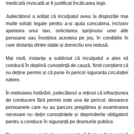
medicală invocată ar fi justificat încălcarea legii.
Judecătorul a arătat că inculpatul avea la dispoziție mai
multe soluții legale pentru a-și ajuta concubina, inclusiv
apelarea unui taxi, solicitarea sprijinului unei alte
persoane sau însoțirea acesteia pe jos, în condițiile în
care distanța dintre stație și domiciliu era redusă.
Mai mult, instanța a subliniat că inculpatul a ales să
conducă în deplină cunoștință de cauză, fiind conștient că
nu deține permis și că pune în pericol siguranța circulației
rutiere.
În motivarea hotărârii, judecătorul a reținut că infracțiunea
de conducere fără permis este una de pericol, deoarece
persoanele care nu au parcurs pregătirea și examinarea
necesare nu dețin cunoștințele și deprinderile obligatorii
pentru a conduce în siguranță pe drumurile publice.