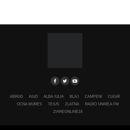
ABRUD
AIUD
ALBA IULIA
BLAJ
CAMPENI
CUGIR
OCNA MURES
TEIUS
ZLATNA
RADIO UNIREA FM
ZIAREONLINE24