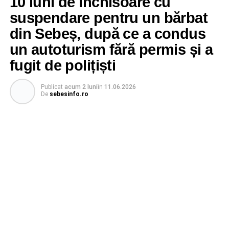
10 luni de închisoare cu
suspendare pentru un bărbat
din Sebeș, după ce a condus
un autoturism fără permis și a
fugit de polițiști
Publicat
acum 2 luni
în
11.06.2026
De
sebesinfo.ro