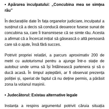
• Apărarea inculpatului: „Concubina mea se simțea
rău”
În declarațiile date în fața organelor judiciare, inculpatul a
susținut că a decis să conducă deoarece fusese sunat de
concubina sa, care îi transmisese că se simte rău. Acesta
a afirmat că a încercat inițial să găsească o altă persoană
care să o ajute, însă fără succes.
Potrivit propriei relatări, a parcurs aproximativ 200 de
metri cu autoturismul pentru a ajunge într-o stație de
autobuz unde urma să își întâlnească partenera și să o
ducă acasă. În timpul așteptării, ar fi observat prezența
poliției și, speriat de faptul că nu deține permis, a părăsit
zona la volanul mașinii.
• Judecătorul: Existau alternative legale
Instanța a respins argumentul potrivit căruia situația