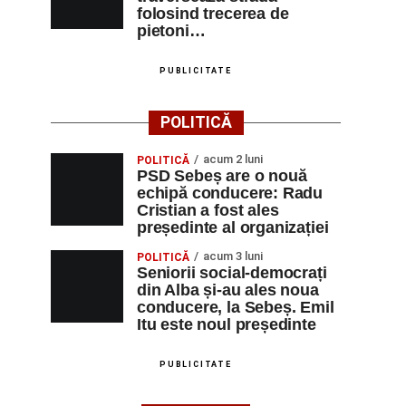
folosind trecerea de
pietoni…
PUBLICITATE
POLITICĂ
acum 2 luni
POLITICĂ
PSD Sebeș are o nouă
echipă conducere: Radu
Cristian a fost ales
președinte al organizației
acum 3 luni
POLITICĂ
Seniorii social-democrați
din Alba și-au ales noua
conducere, la Sebeș. Emil
Itu este noul președinte
PUBLICITATE