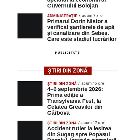
Guvernului Bolojan
acum 7 zile
ADMINISTRAȚIE
Primarul Dorin Nistor a
verificat șantierele de apă
și canalizare din Sebeș.
Care este stadiul lucrărilor
PUBLICITATE
ȘTIRI DIN ZONĂ
acum 15 ore
ȘTIRI DIN ZONĂ
4–6 septembrie 2026:
Prima ediție a
Transylvania Fest, la
Cetatea Greavilor din
Gârbova
acum 17 ore
ȘTIRI DIN ZONĂ
Accident rutier la ieșirea
din Șugag spre Popasul