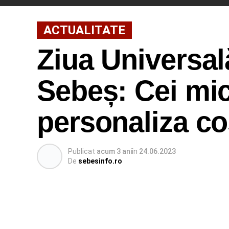
ACTUALITATE
Ziua Universală
Sebeș: Cei mic
personaliza c
Publicat
acum 3 ani
în
24.06.2023
De
sebesinfo.ro