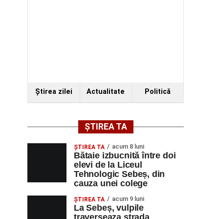
Ştirea zilei
Actualitate
Politică
ȘTIREA TA
acum 8 luni
ŞTIREA TA
Bătaie izbucnită între doi
elevi de la Liceul
Tehnologic Sebeș, din
cauza unei colege
acum 9 luni
ŞTIREA TA
La Sebeș, vulpile
traverseaza strada