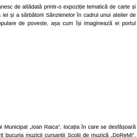
nesc de altădată printr-o expoziție tematică de carte și
 iei și a sărbătorii Sânzienelor în cadrul unui atelier de
populare de poveste, așa cum își imaginează ei portul
i Municipal „Ioan Raica”, locația în care se desfășoară
rit bucuria muzicii cursanții Școlii de muzică „DoReMi”,