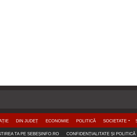
AȚIE
DIN JUDEȚ
ECONOMIE
POLITICĂ
SOCIETATE
ȘTIREA TA PE SEBEȘINFO.RO
CONFIDENȚIALITATE ȘI POLITICĂ