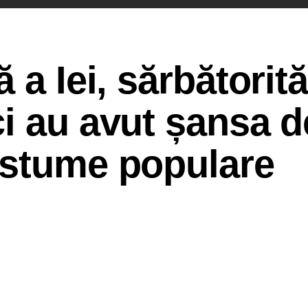
 a Iei, sărbătorită
i au avut șansa d
ostume populare