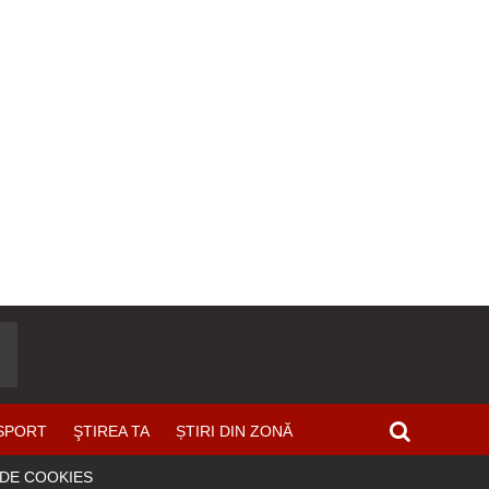
SPORT
ŞTIREA TA
ȘTIRI DIN ZONĂ
 DE COOKIES