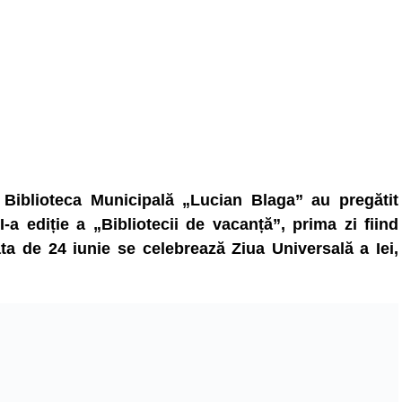
 Biblioteca Municipală „Lucian Blaga” au pregătit
I-a ediție a „Bibliotecii de vacanță”, prima zi fiind
ata de 24 iunie se celebrează Ziua Universală a Iei,