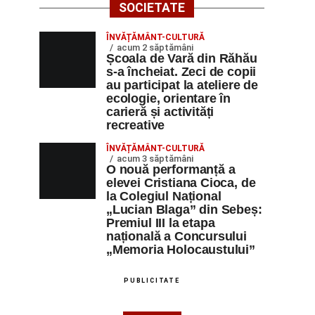
SOCIETATE
ÎNVĂȚĂMÂNT-CULTURĂ
acum 2 săptămâni
Școala de Vară din Răhău
s-a încheiat. Zeci de copii
au participat la ateliere de
ecologie, orientare în
carieră și activități
recreative
ÎNVĂȚĂMÂNT-CULTURĂ
acum 3 săptămâni
O nouă performanță a
elevei Cristiana Cioca, de
la Colegiul Național
„Lucian Blaga” din Sebeș:
Premiul III la etapa
națională a Concursului
„Memoria Holocaustului”
PUBLICITATE