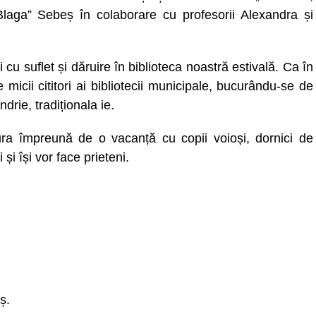
 Blaga” Sebeș în colaborare cu profesorii Alexandra și
ți cu suflet și dăruire în biblioteca noastră estivală. Ca în
 micii cititori ai bibliotecii municipale, bucurându-se de
rie, tradiționala ie.
a împreună de o vacanță cu copii voioși, dornici de
 și își vor face prieteni.
ș.