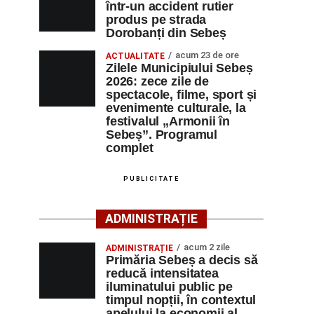
într-un accident rutier
produs pe strada
Dorobanți din Sebeș
acum 23 de ore
ACTUALITATE
Zilele Municipiului Sebeș
2026: zece zile de
spectacole, filme, sport și
evenimente culturale, la
festivalul „Armonii în
Sebeș”. Programul
complet
PUBLICITATE
ADMINISTRAȚIE
acum 2 zile
ADMINISTRAȚIE
Primăria Sebeș a decis să
reducă intensitatea
iluminatului public pe
timpul nopții, în contextul
apelului la economii al