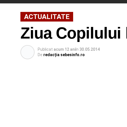
ACTUALITATE
Ziua Copilului
Publicat
acum 12 ani
în
30.05.2014
De
redacția sebesinfo.ro