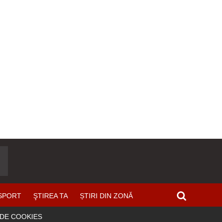
SPORT
ŞTIREA TA
ȘTIRI DIN ZONĂ
 DE COOKIES