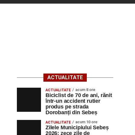
ACTUALITATE
acum 8 ore
ACTUALITATE
Biciclist de 70 de ani, rănit
într-un accident rutier
produs pe strada
Dorobanți din Sebeș
acum 10 ore
ACTUALITATE
Zilele Municipiului Sebeș
2026: zece zile de