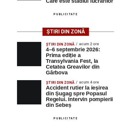
Care este stadiul lucrărilor
PUBLICITATE
ȘTIRI DIN ZONĂ
acum 2 ore
ȘTIRI DIN ZONĂ
4–6 septembrie 2026:
Prima ediție a
Transylvania Fest, la
Cetatea Greavilor din
Gârbova
acum 4 ore
ȘTIRI DIN ZONĂ
Accident rutier la ieșirea
din Șugag spre Popasul
Regelui. Intervin pompierii
din Sebeș
PUBLICITATE