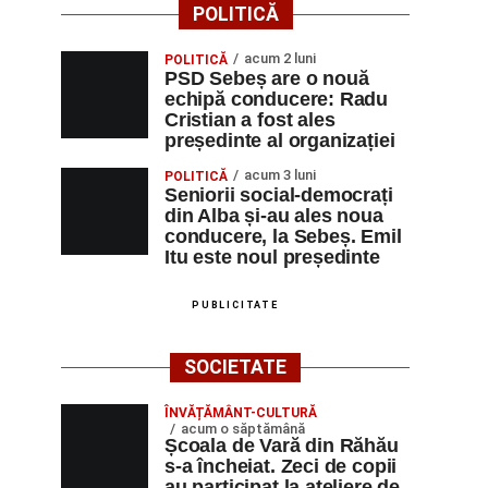
POLITICĂ
acum 2 luni
POLITICĂ
PSD Sebeș are o nouă
echipă conducere: Radu
Cristian a fost ales
președinte al organizației
acum 3 luni
POLITICĂ
Seniorii social-democrați
din Alba și-au ales noua
conducere, la Sebeș. Emil
Itu este noul președinte
PUBLICITATE
SOCIETATE
ÎNVĂȚĂMÂNT-CULTURĂ
acum o săptămână
Școala de Vară din Răhău
s-a încheiat. Zeci de copii
au participat la ateliere de