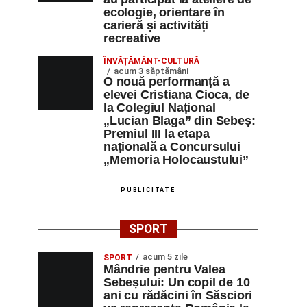
ecologie, orientare în
carieră și activități
recreative
ÎNVĂȚĂMÂNT-CULTURĂ
acum 3 săptămâni
O nouă performanță a
elevei Cristiana Cioca, de
la Colegiul Național
„Lucian Blaga” din Sebeș:
Premiul III la etapa
națională a Concursului
„Memoria Holocaustului”
PUBLICITATE
SPORT
acum 5 zile
SPORT
Mândrie pentru Valea
Sebeșului: Un copil de 10
ani cu rădăcini în Săsciori