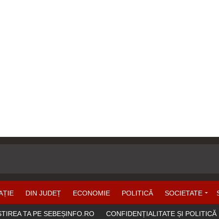
AȚIE
DIN JUDEȚ
ECONOMIE
POLITICĂ
SOCIETATE
ȘTIREA TA PE SEBEȘINFO.RO
CONFIDENȚIALITATE ȘI POLITICĂ