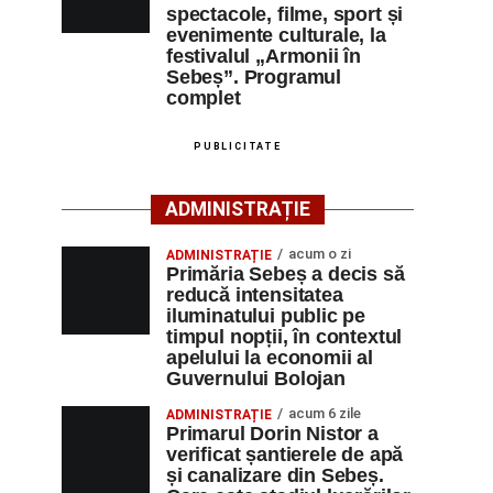
spectacole, filme, sport și
evenimente culturale, la
festivalul „Armonii în
Sebeș”. Programul
complet
PUBLICITATE
ADMINISTRAȚIE
acum o zi
ADMINISTRAȚIE
Primăria Sebeș a decis să
reducă intensitatea
iluminatului public pe
timpul nopții, în contextul
apelului la economii al
Guvernului Bolojan
acum 6 zile
ADMINISTRAȚIE
Primarul Dorin Nistor a
verificat șantierele de apă
și canalizare din Sebeș.