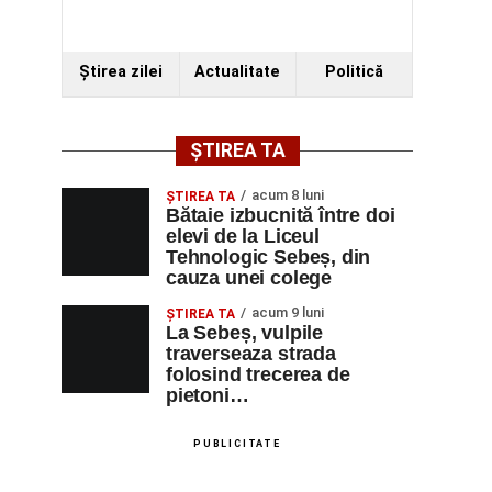
Ştirea zilei
Actualitate
Politică
ȘTIREA TA
acum 8 luni
ŞTIREA TA
Bătaie izbucnită între doi
elevi de la Liceul
Tehnologic Sebeș, din
cauza unei colege
acum 9 luni
ŞTIREA TA
La Sebeș, vulpile
traverseaza strada
folosind trecerea de
pietoni…
PUBLICITATE