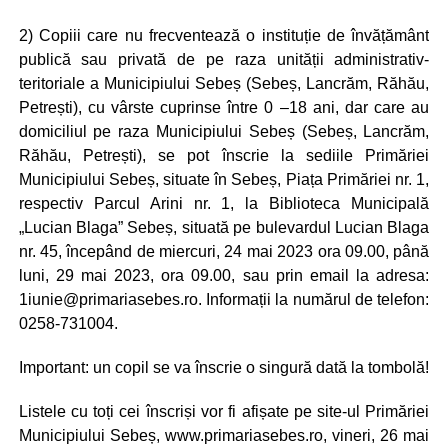
2) Copiii care nu frecventează o instituție de învățământ
publică sau privată de pe raza unității administrativ-
teritoriale a Municipiului Sebeș (Sebeș, Lancrăm, Răhău,
Petrești), cu vârste cuprinse între 0 –18 ani, dar care au
domiciliul pe raza Municipiului Sebeș (Sebeș, Lancrăm,
Răhău, Petrești), se pot înscrie la sediile Primăriei
Municipiului Sebeș, situate în Sebeș, Piața Primăriei nr. 1,
respectiv Parcul Arini nr. 1, la Biblioteca Municipală
„Lucian Blaga” Sebeș, situată pe bulevardul Lucian Blaga
nr. 45, începând de miercuri, 24 mai 2023 ora 09.00, până
luni, 29 mai 2023, ora 09.00, sau prin email la adresa:
1iunie@primariasebes.ro. Informații la numărul de telefon:
0258-731004.
Important: un copil se va înscrie o singură dată la tombolă!
Listele cu toți cei înscriși vor fi afișate pe site-ul Primăriei
Municipiului Sebeș, www.primariasebes.ro, vineri, 26 mai