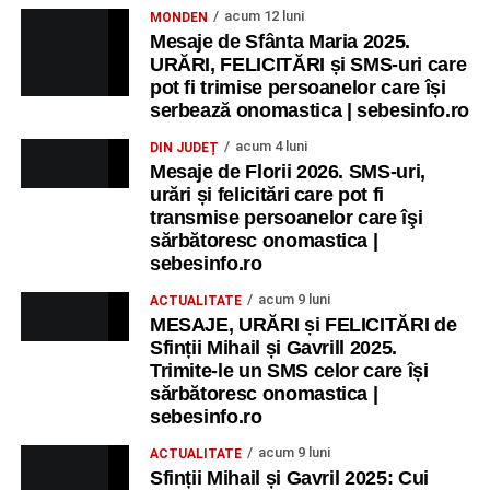
acum 12 luni
MONDEN
Mesaje de Sfânta Maria 2025.
URĂRI, FELICITĂRI și SMS-uri care
pot fi trimise persoanelor care își
serbează onomastica | sebesinfo.ro
acum 4 luni
DIN JUDEȚ
Mesaje de Florii 2026. SMS-uri,
urări și felicitări care pot fi
transmise persoanelor care îşi
sărbătoresc onomastica |
sebesinfo.ro
acum 9 luni
ACTUALITATE
MESAJE, URĂRI și FELICITĂRI de
Sfinții Mihail și Gavrill 2025.
Trimite-le un SMS celor care își
sărbătoresc onomastica |
sebesinfo.ro
acum 9 luni
ACTUALITATE
Sfinții Mihail și Gavril 2025: Cui