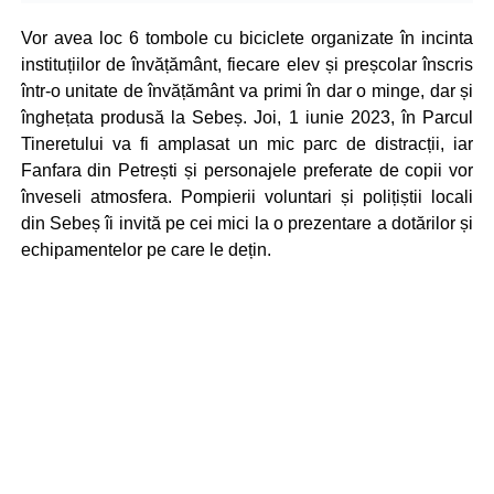
Vor avea loc 6 tombole cu biciclete organizate în incinta
instituțiilor de învățământ, fiecare elev și preșcolar înscris
într-o unitate de învățământ va primi în dar o minge, dar și
înghețata produsă la Sebeș. Joi, 1 iunie 2023, în Parcul
Tineretului va fi amplasat un mic parc de distracții, iar
Fanfara din Petrești și personajele preferate de copii vor
înveseli atmosfera. Pompierii voluntari și polițiștii locali
din Sebeș îi invită pe cei mici la o prezentare a dotărilor și
echipamentelor pe care le dețin.