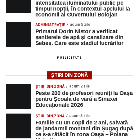
intensitatea iluminatului public pe
timpul nopții, în contextul apelului la
Duminică, 23 august 2026, Râpa Roșie găzduiește
economii al Guvernului Bolojan
cea de-a III-a ediție a concursului „CicloAventurier
de Sebeș”
acum 5 zile
ADMINISTRAȚIE
Primarul Dorin Nistor a verificat
Primul concert din cadrul String Symphonic Camp
șantierele de apă și canalizare din
2026 a adus emoție și aplauze la Sebeș
Sebeș. Care este stadiul lucrărilor
După mai multe zile de pregătire intensivă, participanții
au venit la Sebeș și au susținut un recital apreciat de
PUBLICITATE
public. Fiecare interpretare a evidențiat nivelul artistic al
tinerilor muzicieni și munca depusă în cadrul taberei, iar
ȘTIRI DIN ZONĂ
spectatorii au răsplătit prestațiile cu aplauze îndelungate.
acum 2 zile
ȘTIRI DIN ZONĂ
Peste 200 de profesori reuniți la Oașa
pentru Școala de vară a Sinaxei
Educaționale 2026
acum 3 zile
ȘTIRI DIN ZONĂ
Familie cu un copil de 2 ani, salvată
de jandarmii montani din Șugag după
ce s-a rătăcit în zona Oașa – Poiana