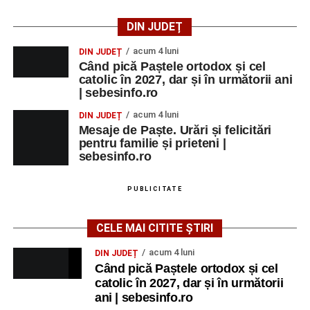
DIN JUDEȚ
acum 4 luni
DIN JUDEȚ
Când pică Paștele ortodox și cel
catolic în 2027, dar și în următorii ani
| sebesinfo.ro
acum 4 luni
DIN JUDEȚ
Mesaje de Paște. Urări și felicitări
pentru familie și prieteni |
sebesinfo.ro
PUBLICITATE
CELE MAI CITITE ȘTIRI
acum 4 luni
DIN JUDEȚ
Când pică Paștele ortodox și cel
catolic în 2027, dar și în următorii
ani | sebesinfo.ro