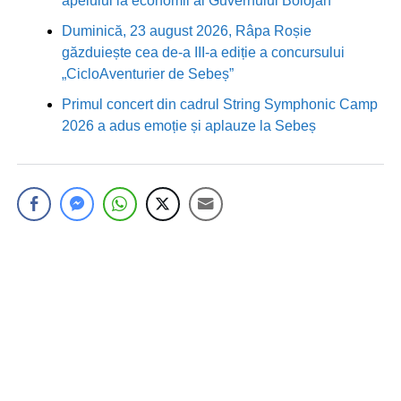
apelului la economii al Guvernului Bolojan
Duminică, 23 august 2026, Râpa Roșie
găzduiește cea de-a III-a ediție a concursului
„CicloAventurier de Sebeș”
Primul concert din cadrul String Symphonic Camp
2026 a adus emoție și aplauze la Sebeș