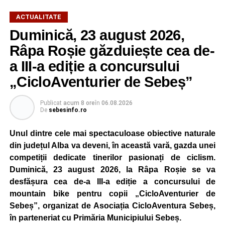
ACTUALITATE
Duminică, 23 august 2026,
Râpa Roșie găzduiește cea de-
a III-a ediție a concursului
„CicloAventurier de Sebeș”
Publicat
acum 8 ore
în
06.08.2026
De
sebesinfo.ro
Unul dintre cele mai spectaculoase obiective naturale
din județul Alba va deveni, în această vară, gazda unei
competiții dedicate tinerilor pasionați de ciclism.
Duminică, 23 august 2026, la Râpa Roșie se va
desfășura cea de-a III-a ediție a concursului de
mountain bike pentru copii „CicloAventurier de
Sebeș”, organizat de Asociația CicloAventura Sebeș,
în parteneriat cu Primăria Municipiului Sebeș.