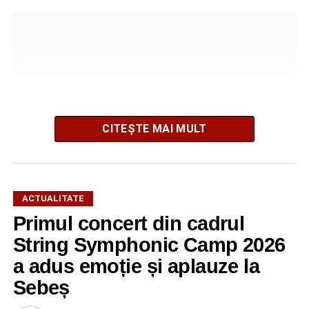
CITEȘTE MAI MULT
ACTUALITATE
Primul concert din cadrul
După două ediții organizate în Parcul Arini, competiția se
mută într-un nou decor, oferind participanților ocazia de a
String Symphonic Camp 2026
concura într-un cadru natural deosebit. Evenimentul este
a adus emoție și aplauze la
destinat copiilor și adolescenților cu vârste cuprinse între
Sebeș
5 și 18 ani, iar participarea este gratuită.