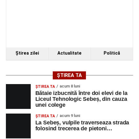
Organizatorii au transmis că recitalul de la Sebeș
reprezintă doar începutul unei serii de concerte care vor
Ştirea zilei
Actualitate
Politică
avea loc pe parcursul taberei, oferind comunității din
județul Alba ocazia de a descoperi tineri interpreți talentați
și de a lua parte la un veritabil schimb cultural prin
ȘTIREA TA
muzică.
acum 8 luni
ŞTIREA TA
Bătaie izbucnită între doi elevi de la
Liceul Tehnologic Sebeș, din cauza
unei colege
Adaugă-ne ca sursă preferată
acum 9 luni
ŞTIREA TA
La Sebeș, vulpile traverseaza strada
Urmărește-ne pe Google News
folosind trecerea de pietoni…