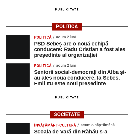
Ultimele știri din Sebeș
PUBLICITATE
Primăria Sebeș a decis să reducă intensitatea
iluminatului public pe timpul nopții, în contextul
POLITICĂ
apelului la economii al Guvernului Bolojan
acum 2 luni
POLITICĂ
Duminică, 23 august 2026, Râpa Roșie găzduiește
PSD Sebeș are o nouă echipă
cea de-a III-a ediție a concursului „CicloAventurier
conducere: Radu Cristian a fost ales
de Sebeș”
președinte al organizației
Primul concert din cadrul String Symphonic Camp
acum 2 luni
POLITICĂ
2026 a adus emoție și aplauze la Sebeș
Seniorii social-democrați din Alba și-
au ales noua conducere, la Sebeș.
Emil Itu este noul președinte
PUBLICITATE
SOCIETATE
acum o săptămână
ÎNVĂȚĂMÂNT-CULTURĂ
Școala de Vară din Răhău s-a