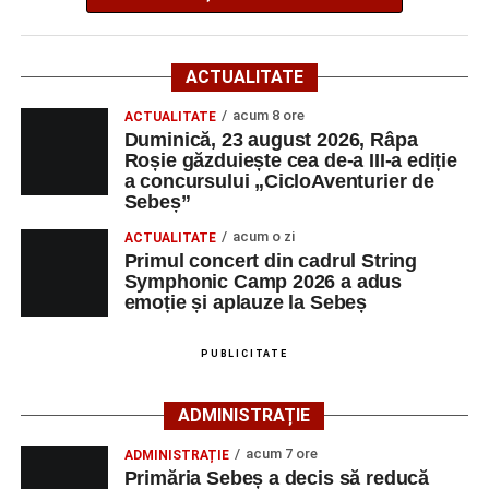
traseul de concurs.
Startul competiției va fi dat duminică, 23 august 2026, la
ACTUALITATE
ora 10:00, la Râpa Roșie.
acum 8 ore
ACTUALITATE
Duminică, 23 august 2026, Râpa
Înscrierile online sunt deschise până în 22 august 2026 și
Roșie găzduiește cea de-a III-a ediție
pot fi efectuate pe site-ul
www.cicloaventura.ro
.
String Symphonic Camp 2026 reunește tineri
a concursului „CicloAventurier de
instrumentiști din 6 țări, alături de voluntari și foști elevi ai
Sebeș”
Liceului de Arte „Regina Maria”, din Alba Iulia, care
acum o zi
ACTUALITATE
participă, timp de o săptămână, la cursuri de
Primul concert din cadrul String
Adaugă-ne ca sursă preferată
perfecționare, repetiții și activități artistice desfășurate sub
Symphonic Camp 2026 a adus
îndrumarea unor profesori și mentori.
emoție și aplauze la Sebeș
Urmărește-ne pe Google News
PUBLICITATE
Ultimele știri din Sebeș
ADMINISTRAȚIE
Primăria Sebeș a decis să reducă intensitatea
acum 7 ore
ADMINISTRAȚIE
iluminatului public pe timpul nopții, în contextul
Primăria Sebeș a decis să reducă
apelului la economii al Guvernului Bolojan