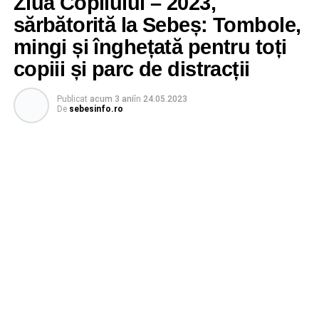
Ziua Copilului – 2023,
sărbătorită la Sebeș: Tombole,
mingi și înghețată pentru toți
copiii și parc de distracții
Publicat
acum 3 ani
în
24.05.2023
De
sebesinfo.ro