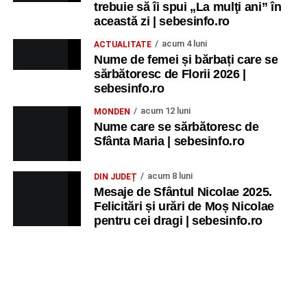
trebuie să îi spui „La mulţi ani” în
această zi | sebesinfo.ro
acum 4 luni
ACTUALITATE
Nume de femei și bărbați care se
sărbătoresc de Florii 2026 |
sebesinfo.ro
acum 12 luni
MONDEN
Nume care se sărbătoresc de
Sfânta Maria | sebesinfo.ro
acum 8 luni
DIN JUDEȚ
Mesaje de Sfântul Nicolae 2025.
Felicitări și urări de Moș Nicolae
pentru cei dragi | sebesinfo.ro