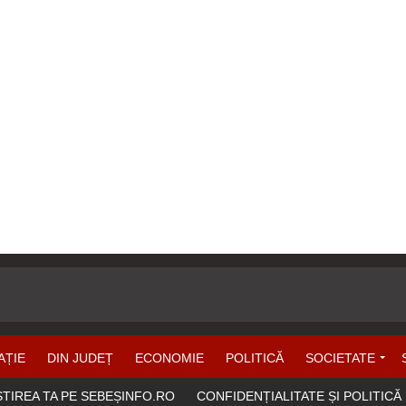
AȚIE
DIN JUDEȚ
ECONOMIE
POLITICĂ
SOCIETATE
ȘTIREA TA PE SEBEȘINFO.RO
CONFIDENȚIALITATE ȘI POLITICĂ