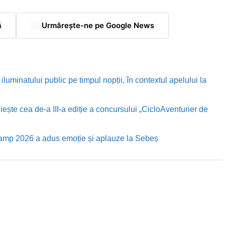
ă
Urmărește-ne pe Google News
luminatului public pe timpul nopții, în contextul apelului la
te cea de-a III-a ediție a concursului „CicloAventurier de
Camp 2026 a adus emoție și aplauze la Sebeș