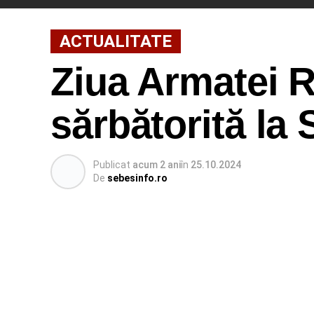
ACTUALITATE
Ziua Armatei 
sărbătorită la
Publicat
acum 2 ani
în
25.10.2024
De
sebesinfo.ro