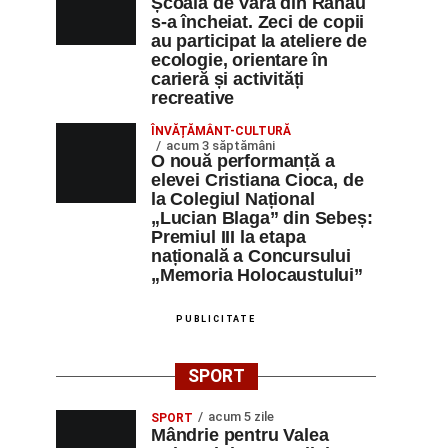
Școala de Vară din Răhău
s-a încheiat. Zeci de copii
au participat la ateliere de
ecologie, orientare în
carieră și activități
recreative
ÎNVĂȚĂMÂNT-CULTURĂ
acum 3 săptămâni
O nouă performanță a
elevei Cristiana Cioca, de
la Colegiul Național
„Lucian Blaga” din Sebeș:
Premiul III la etapa
națională a Concursului
„Memoria Holocaustului”
PUBLICITATE
SPORT
acum 5 zile
SPORT
Mândrie pentru Valea