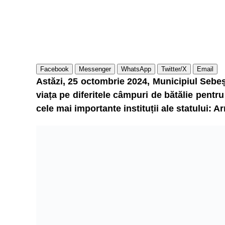
Facebook
Messenger
WhatsApp
Twitter/X
Email
Astăzi, 25 octombrie 2024, Municipiul Sebeș
viața pe diferitele câmpuri de bătălie pentru
cele mai importante instituții ale statului: