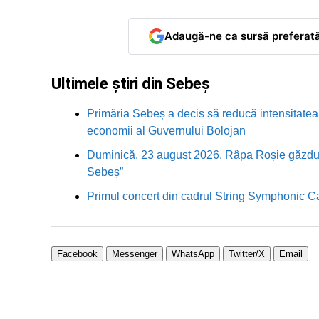
Adaugă-ne ca sursă preferat
Ultimele știri din Sebeș
Primăria Sebeș a decis să reducă intensitatea i
economii al Guvernului Bolojan
Duminică, 23 august 2026, Râpa Roșie găzduieș
Sebeș”
Primul concert din cadrul String Symphonic 
Facebook
Messenger
WhatsApp
Twitter/X
Email