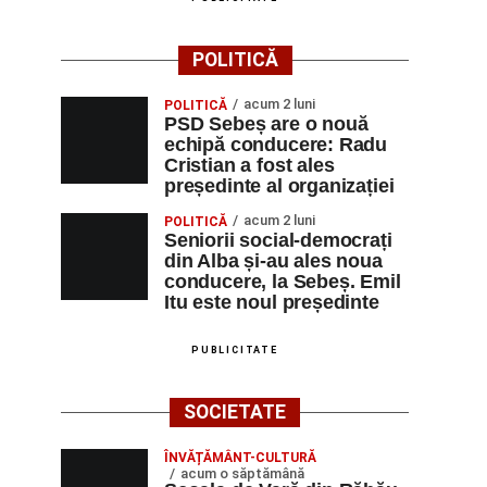
POLITICĂ
acum 2 luni
POLITICĂ
PSD Sebeș are o nouă
echipă conducere: Radu
Cristian a fost ales
președinte al organizației
acum 2 luni
POLITICĂ
Seniorii social-democrați
din Alba și-au ales noua
conducere, la Sebeș. Emil
Itu este noul președinte
PUBLICITATE
SOCIETATE
ÎNVĂȚĂMÂNT-CULTURĂ
acum o săptămână