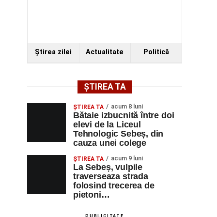
Ştirea zilei
Actualitate
Politică
ȘTIREA TA
acum 8 luni
ŞTIREA TA
Bătaie izbucnită între doi
elevi de la Liceul
Tehnologic Sebeș, din
cauza unei colege
acum 9 luni
ŞTIREA TA
La Sebeș, vulpile
traverseaza strada
folosind trecerea de
pietoni…
PUBLICITATE