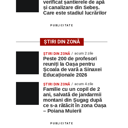
verificat șantierele de apă
și canalizare din Sebeș.
Care este stadiul lucrărilor
PUBLICITATE
ȘTIRI DIN ZONĂ
acum 2 zile
ȘTIRI DIN ZONĂ
Peste 200 de profesori
reuniți la Oașa pentru
Școala de vară a Sinaxei
Educaționale 2026
acum 4 zile
ȘTIRI DIN ZONĂ
Familie cu un copil de 2
ani, salvată de jandarmii
montani din Șugag după
ce s-a rătăcit în zona Oașa
– Poiana Muierii
PUBLICITATE