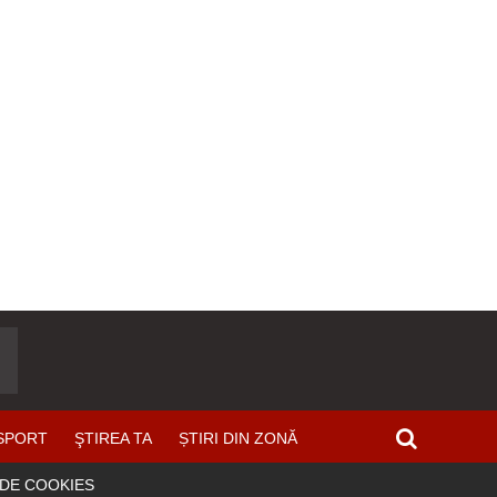
SPORT
ŞTIREA TA
ȘTIRI DIN ZONĂ
 DE COOKIES