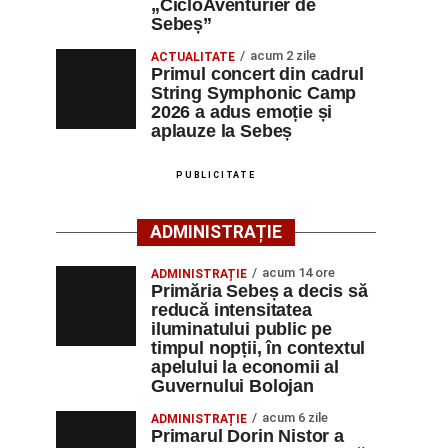
„CicloAventurier de
Sebeș”
acum 2 zile
ACTUALITATE
Primul concert din cadrul
String Symphonic Camp
2026 a adus emoție și
aplauze la Sebeș
PUBLICITATE
ADMINISTRAȚIE
acum 14 ore
ADMINISTRAȚIE
Primăria Sebeș a decis să
reducă intensitatea
iluminatului public pe
timpul nopții, în contextul
apelului la economii al
Guvernului Bolojan
acum 6 zile
ADMINISTRAȚIE
Primarul Dorin Nistor a