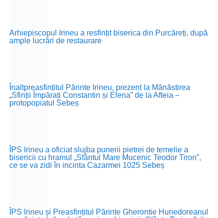
Arhiepiscopul Irineu a resfințit biserica din Purcăreți, după
ample lucrări de restaurare
Înaltpreasfințitul Părinte Irineu, prezent la Mănăstirea
„Sfinții Împărați Constantin și Elena” de la Afteia –
protopopiatul Sebeș
ÎPS Irineu a oficiat slujba punerii pietrei de temelie a
bisericii cu hramul „Sfântul Mare Mucenic Teodor Tiron”,
ce se va zidi în incinta Cazarmei 1025 Sebeș
ÎPS Irineu și Preasfințitul Părinte Gherontie Hunedoreanul