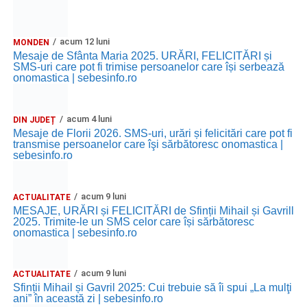
acum 12 luni
MONDEN
Mesaje de Sfânta Maria 2025. URĂRI, FELICITĂRI și
SMS-uri care pot fi trimise persoanelor care își serbează
onomastica | sebesinfo.ro
acum 4 luni
DIN JUDEȚ
Mesaje de Florii 2026. SMS-uri, urări și felicitări care pot fi
transmise persoanelor care îşi sărbătoresc onomastica |
sebesinfo.ro
acum 9 luni
ACTUALITATE
MESAJE, URĂRI și FELICITĂRI de Sfinții Mihail și Gavrill
2025. Trimite-le un SMS celor care își sărbătoresc
onomastica | sebesinfo.ro
acum 9 luni
ACTUALITATE
Sfinții Mihail și Gavril 2025: Cui trebuie să îi spui „La mulţi
ani” în această zi | sebesinfo.ro