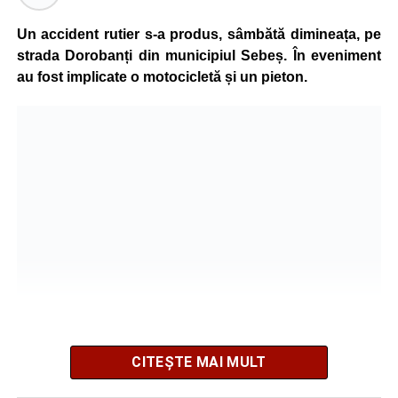
În urma impactului, femeia a suferit leziuni corporale
grave și a fost transportată la spital pentru acordarea de
Un accident rutier s-a produs, sâmbătă dimineața, pe
îngrijiri medicale de specialitate.
strada Dorobanți din municipiul Sebeș. În eveniment
au fost implicate o motocicletă și un pieton.
Motociclistul a fost testat cu aparatul etilotest, rezultatul
fiind negativ.
Polițiștii continuă cercetările pentru stabilirea tuturor
împrejurărilor în care s-a produs accidentul, în cadrul unui
dosar penal întocmit pentru săvârșirea infracțiunii de
vătămare corporală din culpă.
Adaugă-ne ca sursă preferată
Urmărește-ne pe Google News
CITEȘTE MAI MULT
Potrivit informațiilor transmise de pompieri, o femeie de 66
Ultimele știri din Sebeș