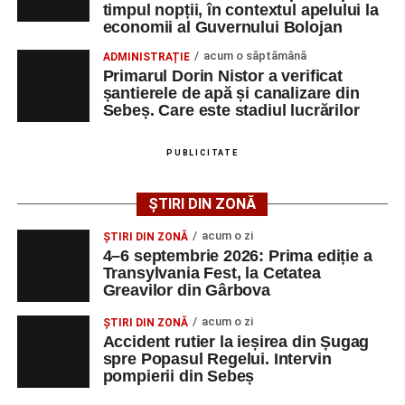
timpul nopții, în contextul apelului la
Adaugă-ne ca sursă preferată
economii al Guvernului Bolojan
acum o săptămână
ADMINISTRAȚIE
Urmărește-ne pe Google News
Primarul Dorin Nistor a verificat
șantierele de apă și canalizare din
Sebeș. Care este stadiul lucrărilor
Ultimele știri din Sebeș
Femeie de 66 de ani, transportată în stare gravă la
PUBLICITATE
spital după ce a fost lovită de o motocicletă pe
strada Dorobanți din Sebeș
ȘTIRI DIN ZONĂ
Accident pe strada Dorobanți din Sebeș: fermeie
acum o zi
ȘTIRI DIN ZONĂ
de 66 de ani rănită grav, după ce a fost lovită de o
4–6 septembrie 2026: Prima ediție a
motocicletă
Transylvania Fest, la Cetatea
Greavilor din Gârbova
4–6 septembrie 2026: Prima ediție a Transylvania
Fest, la Cetatea Greavilor din Gârbova
acum o zi
ȘTIRI DIN ZONĂ
Accident rutier la ieșirea din Șugag
spre Popasul Regelui. Intervin
pompierii din Sebeș