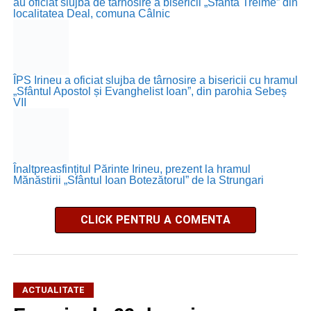
au oficiat slujba de târnosire a bisericii „Sfânta Treime” din
localitatea Deal, comuna Câlnic
ÎPS Irineu a oficiat slujba de târnosire a bisericii cu hramul
„Sfântul Apostol și Evanghelist Ioan”, din parohia Sebeș
VII
Înaltpreasfințitul Părinte Irineu, prezent la hramul
Mănăstirii „Sfântul Ioan Botezătorul” de la Strungari
CLICK PENTRU A COMENTA
ACTUALITATE