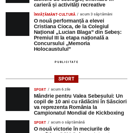
carieră și activități recreative
acum 3 săptămâni
ÎNVĂȚĂMÂNT-CULTURĂ
O nouă performanță a elevei
Cristiana Cioca, de la Colegiul
Național „Lucian Blaga” din Sebeș:
Premiul III la etapa națională a
Concursului „Memoria
Holocaustului”
PUBLICITATE
SPORT
acum 6 zile
SPORT
Mândrie pentru Valea Sebeșului: Un
copil de 10 ani cu rădăcini în Săsciori
va reprezenta România la
Campionatul Mondial de Kickboxing
acum o săptămână
SPORT
O nouă victorie în meciurile de