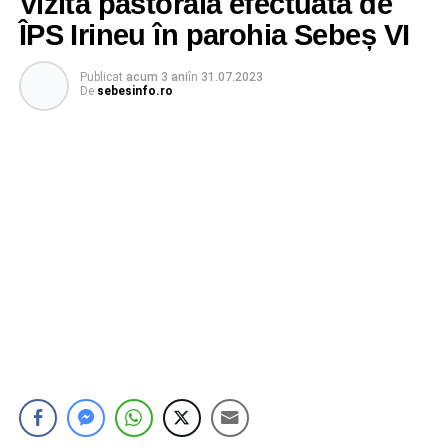
Vizită pastorală efectuată de
ÎPS Irineu în parohia Sebeș VI
Publicat
acum 3 ani
în
31.07.2023
De
sebesinfo.ro