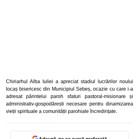
Chiriarhul Alba Iuliei a apreciat stadiul lucrărilor noului
locaș bisericesc din Municipiul Sebeș, ocazie cu care i-a
adresat părintelui paroh sfaturi pastoral-misionare și
administrativ-gospodărești necesare pentru dinamizarea
vieții spirituale a comunității parohiale încredințate.
Adaugă-ne ca sursă preferată