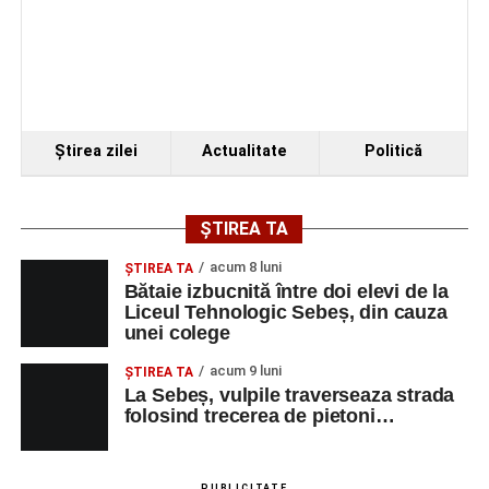
Ştirea zilei
Actualitate
Politică
ȘTIREA TA
acum 8 luni
ŞTIREA TA
Bătaie izbucnită între doi elevi de la
Liceul Tehnologic Sebeș, din cauza
unei colege
acum 9 luni
ŞTIREA TA
La Sebeș, vulpile traverseaza strada
folosind trecerea de pietoni…
PUBLICITATE