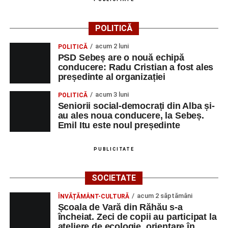
POLITICĂ
acum 2 luni
POLITICĂ
PSD Sebeș are o nouă echipă
conducere: Radu Cristian a fost ales
președinte al organizației
acum 3 luni
POLITICĂ
Seniorii social-democrați din Alba și-
au ales noua conducere, la Sebeș.
Emil Itu este noul președinte
PUBLICITATE
SOCIETATE
acum 2 săptămâni
ÎNVĂȚĂMÂNT-CULTURĂ
Școala de Vară din Răhău s-a
încheiat. Zeci de copii au participat la
ateliere de ecologie, orientare în