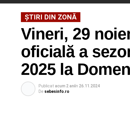
ȘTIRI DIN ZONĂ
Vineri, 29 noi
oficială a sezo
2025 la Domen
Publicat
acum 2 ani
în
26.11.2024
De
sebesinfo.ro