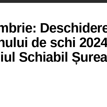
embrie: Deschider
nului de schi 2024
iul Schiabil Șure