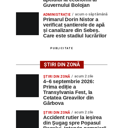
Guvernului Bolojan
acum o săptămână
ADMINISTRAȚIE
Primarul Dorin Nistor a
verificat șantierele de apă
și canalizare din Sebeș.
Care este stadiul lucrărilor
PUBLICITATE
ȘTIRI DIN ZONĂ
acum 2 zile
ȘTIRI DIN ZONĂ
4–6 septembrie 2026:
Prima ediție a
Transylvania Fest, la
Cetatea Greavilor din
Gârbova
acum 2 zile
ȘTIRI DIN ZONĂ
Accident rutier la ieșirea
din Șugag spre Popasul