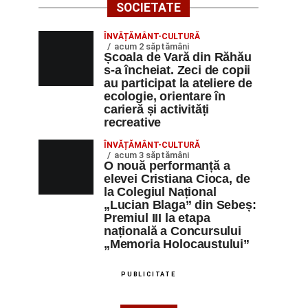
SOCIETATE
ÎNVĂȚĂMÂNT-CULTURĂ
acum 2 săptămâni
Școala de Vară din Răhău
s-a încheiat. Zeci de copii
au participat la ateliere de
ecologie, orientare în
carieră și activități
recreative
ÎNVĂȚĂMÂNT-CULTURĂ
acum 3 săptămâni
O nouă performanță a
elevei Cristiana Cioca, de
la Colegiul Național
„Lucian Blaga” din Sebeș:
Premiul III la etapa
națională a Concursului
„Memoria Holocaustului”
PUBLICITATE