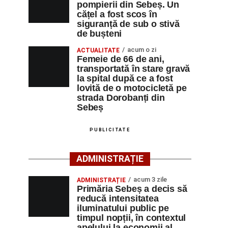
pompierii din Sebeș. Un
cățel a fost scos în
siguranță de sub o stivă
de bușteni
acum o zi
ACTUALITATE
Femeie de 66 de ani,
transportată în stare gravă
la spital după ce a fost
lovită de o motocicletă pe
strada Dorobanți din
Sebeș
PUBLICITATE
ADMINISTRAȚIE
acum 3 zile
ADMINISTRAȚIE
Primăria Sebeș a decis să
reducă intensitatea
iluminatului public pe
timpul nopții, în contextul
apelului la economii al