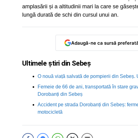
amplasării și a altitudinii mari la care se găseș
lungă durată de schi din cursul unui an.
Adaugă-ne ca sursă preferat
Ultimele știri din Sebeș
O nouă viață salvată de pompierii din Sebeș. U
Femeie de 66 de ani, transportată în stare grav
Dorobanți din Sebeș
Accident pe strada Dorobanți din Sebeș: fermei
motocicletă