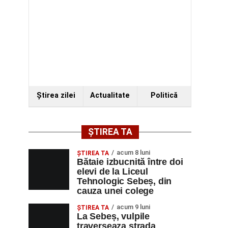
Ştirea zilei
Actualitate
Politică
ȘTIREA TA
acum 8 luni
ŞTIREA TA
Bătaie izbucnită între doi
elevi de la Liceul
Tehnologic Sebeș, din
cauza unei colege
acum 9 luni
ŞTIREA TA
La Sebeș, vulpile
traverseaza strada