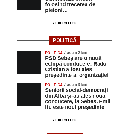
folosind trecerea de
pietoni…
PUBLICITATE
POLITICĂ
acum 2 luni
POLITICĂ
PSD Sebeș are o nouă
echipă conducere: Radu
Cristian a fost ales
președinte al organizației
acum 3 luni
POLITICĂ
Seniorii social-democrați
din Alba și-au ales noua
conducere, la Sebeș. Emil
Itu este noul președinte
PUBLICITATE