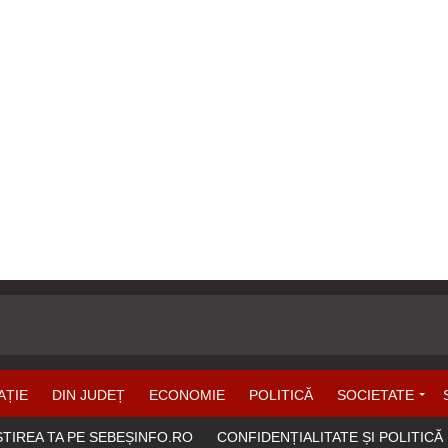
AȚIE
DIN JUDEȚ
ECONOMIE
POLITICĂ
SOCIETATE
ȘTIREA TA PE SEBEȘINFO.RO
CONFIDENȚIALITATE ȘI POLITICĂ