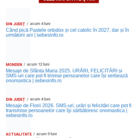
MIERCURI, 26 AUGUST 2026
Copiii în armonia orașului
acum 4 luni
DIN JUDEȚ
Când pică Paștele ortodox și cel catolic în 2027, dar și în
următorii ani | sebesinfo.ro
Ora 10.00
– Școala din Răhău: activități recreative pentru
copii.
Ora 11.00
– Curtea Școlii „M. Kogălniceanu”: activități
acum 12 luni
MONDEN
recreative pentru copii.
Mesaje de Sfânta Maria 2025. URĂRI, FELICITĂRI și
SMS-uri care pot fi trimise persoanelor care își serbează
Ora 17.00
– Grădina Muzeului Municipal „Ioan Raica”
onomastica | sebesinfo.ro
Sebeș: încheierea Școlii de vară
„Curcubeul Prieteniei”
.
acum 4 luni
Ora 18.30
– Aula Primăriei Municipiului Sebeș:
DIN JUDEȚ
Mesaje de Florii 2026. SMS-uri, urări și felicitări care pot fi
festivitatea de premiere a șefilor de promoție și a elevilor
transmise persoanelor care îşi sărbătoresc onomastica |
care au obținut rezultate remarcabile la examenele de
sebesinfo.ro
Evaluare Națională și Bacalaureat.
acum 9 luni
ACTUALITATE
Ora 19.00
– Parcul Tineretului:
Spectacol pentru copii și