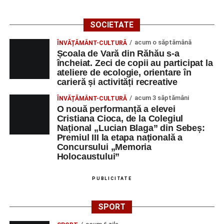
Blaga” Sebeș
SOCIETATE
Orele 10.00–20.00
– Punct oficial de înscrieri și informații
acum o săptămână
ÎNVĂȚĂMÂNT-CULTURĂ
(Race Office) pentru competiția
„Cicloaventurier de
Școala de Vară din Răhău s-a
Sebeș”
.
încheiat. Zeci de copii au participat la
ateliere de ecologie, orientare în
Râpa Roșie
carieră și activități recreative
acum 3 săptămâni
ÎNVĂȚĂMÂNT-CULTURĂ
Orele 17.00–20.00
– Antrenamente libere pe traseul de
O nouă performanță a elevei
concurs.
Cristiana Cioca, de la Colegiul
Național „Lucian Blaga” din Sebeș:
Premiul III la etapa națională a
Centrul Cultural „Lucian Blaga”
Concursului „Memoria
Sebeș – Sala de spectacole
Holocaustului”
Ora 19.00
– Proiecție cinematografică:
„Unde merg
PUBLICITATE
elefanții”
(România, 2023), black comedy, în regia lui
Gabi Virginia Șarga și Cătălin Rotaru, producător Gabi
SPORT
Suciu.