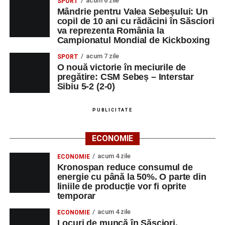
acum 6 zile
SPORT
Mândrie pentru Valea Sebeșului: Un
DUMINICĂ, 23 AUGUST 2026
copil de 10 ani cu rădăcini în Săsciori
va reprezenta România la
Râpa Roșie
Campionatul Mondial de Kickboxing
acum 7 zile
SPORT
Ora 10.00
–
„Cicloaventurier de Sebeș”
– startul oficial
O nouă victorie în meciurile de
al competiției MTB pentru copii.
pregătire: CSM Sebeș – Interstar
Sibiu 5-2 (2-0)
LUNI, 24 AUGUST 2026
PUBLICITATE
Casa Fanfarei din Petrești
ECONOMIE
Ora 18.00
– Activități recreative pentru copii, susținute de
trupele de teatru
„Gepetto”
și
„Pied Piper”
.
acum 4 zile
ECONOMIE
Kronospan reduce consumul de
Ora 19.00
–
Seară cu tradiții săsești
, cu participarea:
energie cu până la 50%. O parte din
liniile de producție vor fi oprite
temporar
Fanfarei din Petrești;
acum 4 zile
ECONOMIE
Trupei de Dansuri Săsești;
Locuri de muncă în Săsciori,