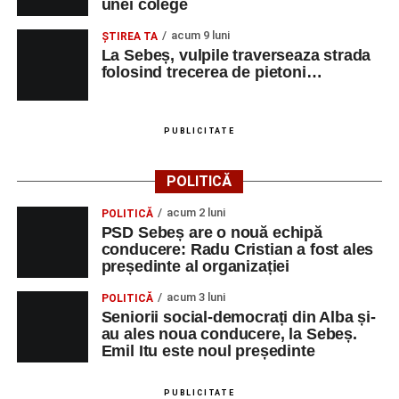
unei colege
Irina Indrei – pian
acum 9 luni
Robert Indrei – bandoneon
ŞTIREA TA
La Sebeș, vulpile traverseaza strada
Milena Vădan – vioară
folosind trecerea de pietoni…
Emanuel Elcean – contrabas
Adrian Lup – violoncel
PUBLICITATE
Dansatori:
Ioana Lascu și Horia Călin Pop
,
Raluca și
POLITICĂ
Vlad Dordea
.
acum 2 luni
POLITICĂ
Piața Primăriei
PSD Sebeș are o nouă echipă
conducere: Radu Cristian a fost ales
Orele 17.00–20.00
– Punct oficial de înscrieri și informații
președinte al organizației
(Race Office) pentru competiția
„Cicloaventurier de
acum 3 luni
POLITICĂ
Sebeș”
.
Seniorii social-democrați din Alba și-
au ales noua conducere, la Sebeș.
SÂMBĂTĂ, 22 AUGUST 2026
Emil Itu este noul președinte
Platoul Centrului Cultural „Lucian
PUBLICITATE