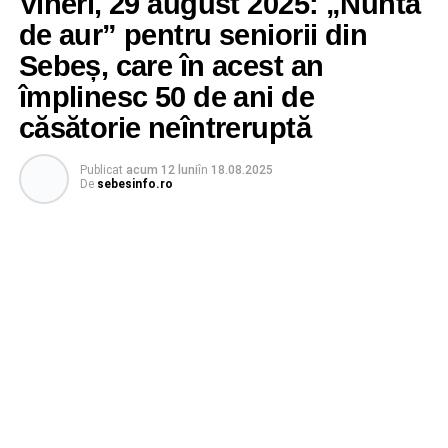
Vineri, 29 august 2025: „Nunta
de aur” pentru seniorii din
Sebeș, care în acest an
împlinesc 50 de ani de
căsătorie neîntreruptă
Publicat
acum 12 luni
în
18.08.2025
De
sebesinfo.ro