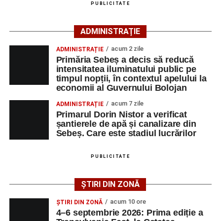
Publicul adult va avea la dispoziție o serie de evenimente
PUBLICITATE
culturale, printre care proiecții cinematografice, întâlniri cu
artiști locali și salonul literar
„Armonia artelor”
.
ADMINISTRAȚIE
Festivalul va cuprinde și o seară dedicată tradițiilor
acum 2 zile
ADMINISTRAȚIE
săsești, precum și un spectacol folcloric organizat în
Primăria Sebeș a decis să reducă
memoria interpretului Felician Fărcașiu.
intensitatea iluminatului public pe
timpul nopții, în contextul apelului la
Printre momentele de atracție se numără spectacolul de
economii al Guvernului Bolojan
vals și tango din Piața Primăriei, dar și concertul de rock
acum 7 zile
ADMINISTRAȚIE
simfonic susținut în Grădina Muzeului Municipal „Ioan
Primarul Dorin Nistor a verificat
Raica”, sub bagheta dirijorului
Remus Grama
, alături de
șantierele de apă și canalizare din
muzicieni români de prestigiu.
Sebeș. Care este stadiul lucrărilor
Și în acest an, pe scenă vor urca atât artiști consacrați, cât
PUBLICITATE
și interpreți originari din Sebeș, care și-au construit
cariere de succes în țară și în străinătate.
ȘTIRI DIN ZONĂ
Festivalul include și o componentă cinematografică
acum 10 ore
ȘTIRI DIN ZONĂ
importantă. Publicul va putea urmări mai multe producții
4–6 septembrie 2026: Prima ediție a