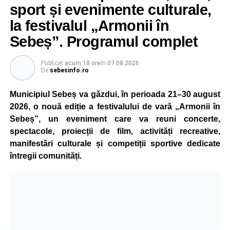
pentru investigații și îngrijiri medicale.
sport și evenimente culturale,
la festivalul „Armonii în
Atât conducătorul auto, cât și biciclistul au fost testați cu
aparatul etilotest, rezultatele fiind negative.
Sebeș”. Programul complet
Polițiștii au deschis un dosar penal și continuă cercetările
Publicat
acum 18 ore
în
07.08.2026
pentru vătămare corporală din culpă, urmând să
De
sebesinfo.ro
stabilească toate împrejurările în care s-a produs
Municipiul Sebeș va găzdui, în perioada 21–30 august
accidentul.
2026, o nouă ediție a festivalului de vară „Armonii în
Sebeș”, un eveniment care va reuni concerte,
spectacole, proiecții de film, activități recreative,
Adaugă-ne ca sursă preferată
manifestări culturale și competiții sportive dedicate
întregii comunități.
Urmărește-ne pe Google News
Ultimele știri din Sebeș
4–6 septembrie 2026: Prima ediție a Transylvania