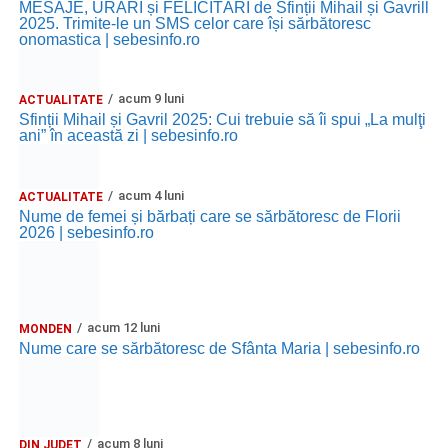
MESAJE, URĂRI și FELICITĂRI de Sfinții Mihail și Gavrill
Spuma Party
.
2025. Trimite-le un SMS celor care își sărbătoresc
onomastica | sebesinfo.ro
Participă:
acum 9 luni
ACTUALITATE
Alexandra Pamfilie și Școala de muzică
„DoReMi”
;
Sfinții Mihail și Gavril 2025: Cui trebuie să îi spui „La mulţi
ani” în această zi | sebesinfo.ro
Ancuța Stănuș și grupul de folclor;
Trupa de Dansuri Săsești.
acum 4 luni
ACTUALITATE
Ora 20.30
– Parcul Tineretului: proiecția filmului pentru
Nume de femei și bărbați care se sărbătoresc de Florii
2026 | sebesinfo.ro
copii
„Străjerii Deltei”
(România, 2021), film de familie și
aventură, AG.
JOI, 27 AUGUST 2026
acum 12 luni
MONDEN
Nume care se sărbătoresc de Sfânta Maria | sebesinfo.ro
Grădina Muzeului Municipal „Ioan
Raica” Sebeș
Ora 19.00
–
Sărbătoarea Seniorilor
– festivitatea de
acum 8 luni
DIN JUDEȚ