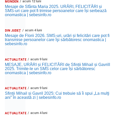
acum 12 luni
MONDEN
Mesaje de Sfânta Maria 2025. URĂRI, FELICITĂRI și
SMS-uri care pot fi trimise persoanelor care își serbează
onomastica | sebesinfo.ro
acum 4 luni
DIN JUDEȚ
Mesaje de Florii 2026. SMS-uri, urări și felicitări care pot fi
transmise persoanelor care îşi sărbătoresc onomastica |
sebesinfo.ro
acum 9 luni
ACTUALITATE
MESAJE, URĂRI și FELICITĂRI de Sfinții Mihail și Gavrill
2025. Trimite-le un SMS celor care își sărbătoresc
onomastica | sebesinfo.ro
acum 9 luni
ACTUALITATE
Sfinții Mihail și Gavril 2025: Cui trebuie să îi spui „La mulţi
ani” în această zi | sebesinfo.ro
acum 4 luni
ACTUALITATE