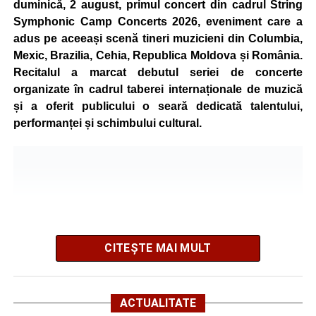
duminică, 2 august, primul concert din cadrul String
concurenți vor fi recompensați cu premii în bani și premii
Symphonic Camp Concerts 2026, eveniment care a
oferite de partenerii evenimentului.
adus pe aceeași scenă tineri muzicieni din Columbia,
Mexic, Brazilia, Cehia, Republica Moldova și România.
Înaintea zilei de concurs, participanții își vor putea ridica
Recitalul a marcat debutul seriei de concerte
numerele de concurs, confirma înscrierile online sau se
organizate în cadrul taberei internaționale de muzică
vor putea înscrie direct la competiție în cadrul Punctului
și a oferit publicului o seară dedicată talentului,
Oficial de Înscrieri și Informații (Race Office), care va
performanței și schimbului cultural.
funcționa după următorul program:
• vineri, 21 august, între orele 17:00 și 20:00, în Piața
Primăriei Sebeș;
• sâmbătă, 22 august, între orele 10:00 și 20:00, pe platoul
Centrului Cultural „Lucian Blaga” Sebeș;
• sâmbătă, 22 august, între orele 17:00 și 20:00, la Râpa
Roșie, unde vor avea loc și antrenamente libere pe
CITEȘTE MAI MULT
traseul de concurs.
Startul competiției va fi dat duminică, 23 august 2026, la
ACTUALITATE
ora 10:00, la Râpa Roșie.