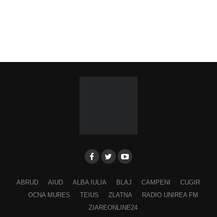
ABRUD
AIUD
ALBA IULIA
BLAJ
CAMPENI
CUGIR
OCNA MURES
TEIUS
ZLATNA
RADIO UNIREA FM
ZIAREONLINE24