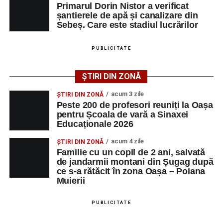
Primarul Dorin Nistor a verificat
Primul concert din cadrul String Symphonic Camp
șantierele de apă și canalizare din
2026 a adus emoție și aplauze la Sebeș
Sebeș. Care este stadiul lucrărilor
După mai multe zile de pregătire intensivă, participanții
au venit la Sebeș și au susținut un recital apreciat de
PUBLICITATE
public. Fiecare interpretare a evidențiat nivelul artistic al
tinerilor muzicieni și munca depusă în cadrul taberei, iar
ȘTIRI DIN ZONĂ
spectatorii au răsplătit prestațiile cu aplauze îndelungate.
acum 3 zile
ȘTIRI DIN ZONĂ
Peste 200 de profesori reuniți la Oașa
pentru Școala de vară a Sinaxei
Educaționale 2026
acum 4 zile
ȘTIRI DIN ZONĂ
Familie cu un copil de 2 ani, salvată
de jandarmii montani din Șugag după
ce s-a rătăcit în zona Oașa – Poiana
Muierii
PUBLICITATE