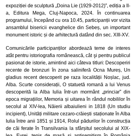
expoziției de sculptură „Doina Lie (1929-2012)”, ediția a II-
a, Editura Mega, Cluj-Napoca, 2024. În continuarea
programului, începând cu ora 10.45, participanții vor vizita
ansamblul bisericii evanghelice din Sebeș, un important
monument istoric și de arhitectură datând din sec. XIII-XV.
Comunicările participanților abordează teme de interes
atât pentru istoriografia românească, cât şi pentru publicul
pasionat de istorie, amintind aici câteva titluri: Descoperiri
recente de bronzuri în zona saliniferă Ocna Mureș, Un
gladius recent descoperit pe raza localității Noșlac, jud.
Alba. Scurte considerații, O statuetă romană a lui Venus
descoperită la Alba Iulia într-un mormânt „princiar” din
epoca migrațiilor, Memoria și uitarea în rândul nobililor în
secolul al XIV-lea, Năierii albaiulieni in 1818 (Un studiu
incipient), Unități militare cezaro-crăiești staționate în Alba
Iulia între anii 1851 și 1914, Rolul pădurilor în construcția
de căi ferate în Transilvania la sfârșitul secolului al XIX-
lea, Evrei, tenis de masă și antisemitism în România