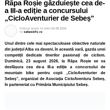
Râpa Roșie găzduiește cea de-
a III-a ediție a concursului
„CicloAventurier de Sebeș”
Publicat
acum 16 ore
în
06.08.2026
De
sebesinfo.ro
Unul dintre cele mai spectaculoase obiective naturale
din județul Alba va deveni, în această vară, gazda unei
competiții dedicate tinerilor pasionați de ciclism.
Duminică, 23 august 2026, la Râpa Roșie se va
desfășura cea de-a III-a ediție a concursului de
mountain bike pentru copii „CicloAventurier de
Sebeș”, organizat de Asociația CicloAventura Sebeș,
în parteneriat cu Primăria Municipiului Sebeș.