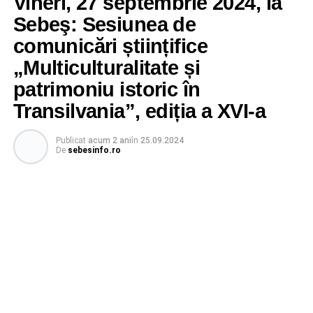
Vineri, 27 septembrie 2024, la
Sebeş: Sesiunea de
comunicări științifice
„Multiculturalitate și
patrimoniu istoric în
Transilvania”, ediția a XVI-a
Publicat
acum 2 ani
în
25.09.2024
De
sebesinfo.ro