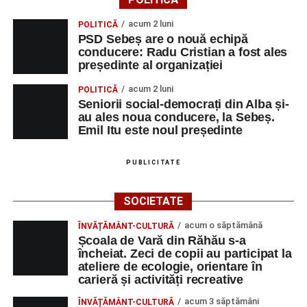
apelului la economii al Guvernului Bolojan
acum 2 luni
POLITICĂ
Duminică, 23 august 2026, Râpa Roșie găzduiește
PSD Sebeș are o nouă echipă
cea de-a III-a ediție a concursului „CicloAventurier
conducere: Radu Cristian a fost ales
de Sebeș”
președinte al organizației
Primul concert din cadrul String Symphonic Camp
acum 2 luni
POLITICĂ
2026 a adus emoție și aplauze la Sebeș
Seniorii social-democrați din Alba și-
au ales noua conducere, la Sebeș.
Emil Itu este noul președinte
PUBLICITATE
SOCIETATE
acum o săptămână
ÎNVĂȚĂMÂNT-CULTURĂ
Școala de Vară din Răhău s-a
încheiat. Zeci de copii au participat la
ateliere de ecologie, orientare în
carieră și activități recreative
acum 3 săptămâni
ÎNVĂȚĂMÂNT-CULTURĂ