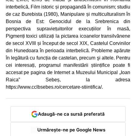
interbelică, Film istoric și propagandă în comunism; studiu
de caz Burebista (1980), Manipulare și multiculturalism în
Bosnia de Est: Genocidul de la Srebrenica din
perspectiva supraviețuitorilor execuțiilor în masă,
Pigmenți toxici utilizați la pictarea icoanelor transilvănene
de secol XVIII și început de secol XIX, Castelul Corvinilor
din Hunedoara în perioada interbelică. Probleme apărute
în legătură cu funcția de castelan, precum şi altele. Pentru
cei interesați, programul manifestării științifice poate fi
accesat pe pagina de Internet a Muzeului Municipal „Ioan
Raica” Sebeș, la adresa
https://www.cclbsebes.ro/cercetare-stiintifica/.
Adaugă-ne ca sursă preferată
Urmărește-ne pe Google News