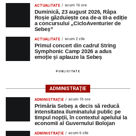
acum 16 ore
ACTUALITATE
Duminică, 23 august 2026, Râpa
Înscrierile online sunt deschise până în 22 august 2026 și
Roșie găzduiește cea de-a III-a ediție
pot fi efectuate pe site-ul
www.cicloaventura.ro
.
String Symphonic Camp 2026 reunește tineri
a concursului „CicloAventurier de
instrumentiști din 6 țări, alături de voluntari și foști elevi ai
Sebeș”
Liceului de Arte „Regina Maria”, din Alba Iulia, care
acum 2 zile
ACTUALITATE
participă, timp de o săptămână, la cursuri de
Primul concert din cadrul String
Adaugă-ne ca sursă preferată
perfecționare, repetiții și activități artistice desfășurate sub
Symphonic Camp 2026 a adus
îndrumarea unor profesori și mentori.
emoție și aplauze la Sebeș
Urmărește-ne pe Google News
PUBLICITATE
Ultimele știri din Sebeș
ADMINISTRAȚIE
Primăria Sebeș a decis să reducă intensitatea
acum 15 ore
ADMINISTRAȚIE
iluminatului public pe timpul nopții, în contextul
Primăria Sebeș a decis să reducă
apelului la economii al Guvernului Bolojan
intensitatea iluminatului public pe
timpul nopții, în contextul apelului la
Duminică, 23 august 2026, Râpa Roșie găzduiește
economii al Guvernului Bolojan
cea de-a III-a ediție a concursului „CicloAventurier
de Sebeș”
acum 6 zile
ADMINISTRAȚIE