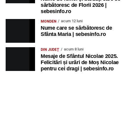
Ora 20.30
– Parcul Tineretului: proiecția filmului pentru
sărbătoresc de Florii 2026 |
copii
„Străjerii Deltei”
(România, 2021), film de familie și
sebesinfo.ro
aventură, AG.
acum 12 luni
MONDEN
Nume care se sărbătoresc de
JOI, 27 AUGUST 2026
Sfânta Maria | sebesinfo.ro
Grădina Muzeului Municipal „Ioan
acum 8 luni
DIN JUDEȚ
Raica” Sebeș
Mesaje de Sfântul Nicolae 2025.
Felicitări și urări de Moș Nicolae
pentru cei dragi | sebesinfo.ro
Ora 19.00
–
Sărbătoarea Seniorilor
– festivitatea de
premiere a cuplurilor care aniversează 50 de ani de
căsătorie.
Recital muzical:
Carmen Rădulescu Oprea
.
VINERI, 28 AUGUST 2026
Piața Primăriei