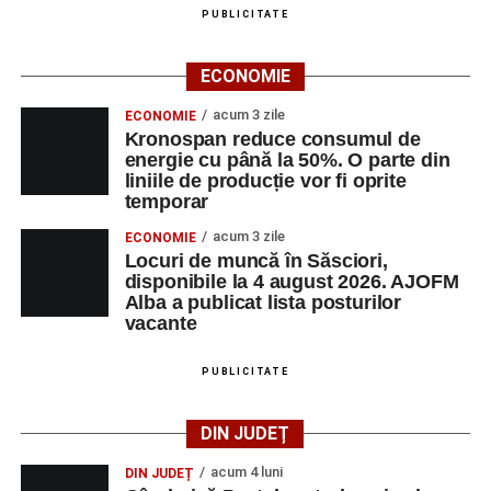
PUBLICITATE
Casa Fanfarei din Petrești
ECONOMIE
Ora 18.00
– Activități recreative pentru copii, susținute de
trupele de teatru
„Gepetto”
și
„Pied Piper”
.
acum 3 zile
ECONOMIE
Kronospan reduce consumul de
Ora 19.00
–
Seară cu tradiții săsești
, cu participarea:
energie cu până la 50%. O parte din
liniile de producție vor fi oprite
temporar
Fanfarei din Petrești;
acum 3 zile
ECONOMIE
Trupei de Dansuri Săsești;
Locuri de muncă în Săsciori,
disponibile la 4 august 2026. AJOFM
Alexandrei Pamfilie;
Alba a publicat lista posturilor
Alfred Dahinten.
vacante
Ora 20.30
– Proiecție cinematografică:
„Napoli – New
PUBLICITATE
York”
(Italia, 2024), film de familie, AP12, după o poveste
de Federico Fellini și Tullio Pinelli.
DIN JUDEȚ
MARȚI, 25 AUGUST 2026
acum 4 luni
DIN JUDEȚ