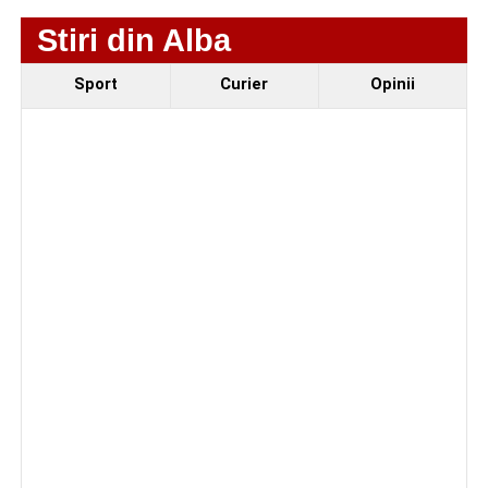
Componenta sportivă a festivalului este reprezentată de
Stiri din Alba
competiția
„Cicloaventurier de Sebeș”
, de
Cupa
Sebeșului la fotbal
rezervată juniorilor și de debutul
Sport
Curier
Opinii
oficial al echipei
CSM Sebeș
în fața propriilor suporteri.
Organizatorii au pregătit și un eveniment dedicat
seniorilor, în cadrul căruia vor fi premiate cuplurile care
sărbătoresc 50 de ani de căsătorie.
Având în vedere că
Parcul Arini
se află în proces de
reabilitare, zona de agrement și alimentație publică va fi
amenajată în
Piața Dacia
.
Programul festivalului
„Armonii în Sebeș” 2026
VINERI, 21 AUGUST 2026