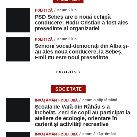
Vlad Dordea
.
acum 2 luni
POLITICĂ
Piața Primăriei
PSD Sebeș are o nouă echipă
conducere: Radu Cristian a fost ales
Orele 17.00–20.00
– Punct oficial de înscrieri și informații
președinte al organizației
(Race Office) pentru competiția
„Cicloaventurier de
acum 3 luni
POLITICĂ
Sebeș”
.
Seniorii social-democrați din Alba și-
au ales noua conducere, la Sebeș.
SÂMBĂTĂ, 22 AUGUST 2026
Emil Itu este noul președinte
Platoul Centrului Cultural „Lucian
PUBLICITATE
Blaga” Sebeș
SOCIETATE
Orele 10.00–20.00
– Punct oficial de înscrieri și informații
acum o săptămână
ÎNVĂȚĂMÂNT-CULTURĂ
(Race Office) pentru competiția
„Cicloaventurier de
Școala de Vară din Răhău s-a
Sebeș”
.
încheiat. Zeci de copii au participat la
ateliere de ecologie, orientare în
Râpa Roșie
carieră și activități recreative
acum 3 săptămâni
ÎNVĂȚĂMÂNT-CULTURĂ