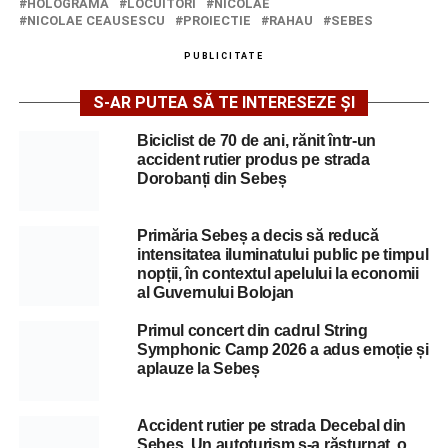
HOLOGRAMA
LOCUITORI
NICOLAE
NICOLAE CEAUSESCU
PROIECTIE
RAHAU
SEBES
PUBLICITATE
S-AR PUTEA SĂ TE INTERESEZE ȘI
Biciclist de 70 de ani, rănit într-un
accident rutier produs pe strada
Dorobanți din Sebeș
Primăria Sebeș a decis să reducă
intensitatea iluminatului public pe timpul
nopții, în contextul apelului la economii
al Guvernului Bolojan
Primul concert din cadrul String
Symphonic Camp 2026 a adus emoție și
aplauze la Sebeș
Accident rutier pe strada Decebal din
Sebeș. Un autoturism s-a răsturnat, o