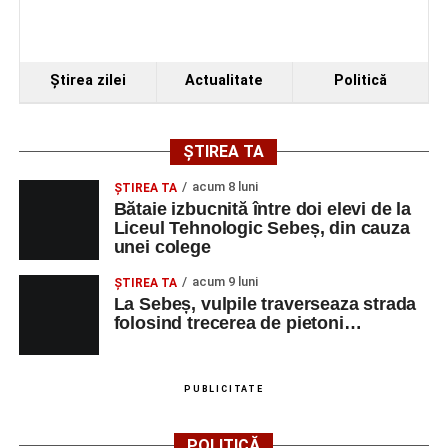
Piața Primăriei
Ora 19.00
–
Spectacol de vals și tango „Armonii în
Ştirea zilei
Actualitate
Politică
pași de dans”
Solistă:
Iulia Merca
(Opera Națională Română Cluj-
ȘTIREA TA
Napoca).
acum 8 luni
ŞTIREA TA
Acompaniază
Cluj Tango Orchestra
:
Bătaie izbucnită între doi elevi de la
Liceul Tehnologic Sebeș, din cauza
unei colege
Irina Indrei – pian
acum 9 luni
Robert Indrei – bandoneon
ŞTIREA TA
La Sebeș, vulpile traverseaza strada
Milena Vădan – vioară
folosind trecerea de pietoni…
Emanuel Elcean – contrabas
Adrian Lup – violoncel
PUBLICITATE
Dansatori:
Ioana Lascu și Horia Călin Pop
,
Raluca și
POLITICĂ