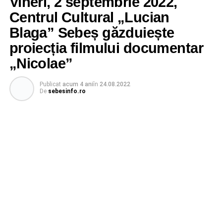
Vineri, 2 septembrie 2022,
Centrul Cultural „Lucian
Blaga” Sebeș găzduiește
proiecția filmului documentar
„Nicolae”
Publicat
acum 4 ani
în
24.08.2022
De
sebesinfo.ro