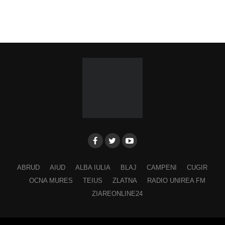
Ora 19.00
–
Spectacol folcloric omagial „Felician
Fărcășiu”
.
Participă:
Adina Hada
Cristian Fodor
Miruna Medrea
Alina Secășan
Georgiana Petrescu
Ancuța Stănuș
ABRUD
AIUD
ALBA IULIA
BLAJ
CAMPENI
CUGIR
Georgiana Pavelescu
OCNA MURES
TEIUS
ZLATNA
RADIO UNIREA FM
Alina Andrei
ZIAREONLINE24
George Drăgan
Alina Maer