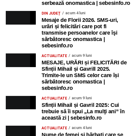
recreative pentru copii.
serbează onomastica | sebesinfo.ro
acum 4 luni
DIN JUDEȚ
Ora 17.00
– Grădina Muzeului Municipal „Ioan Raica”
Mesaje de Florii 2026. SMS-uri,
Sebeș: încheierea Școlii de vară
„Curcubeul Prieteniei”
.
urări și felicitări care pot fi
transmise persoanelor care îşi
Ora 18.30
– Aula Primăriei Municipiului Sebeș:
sărbătoresc onomastica |
festivitatea de premiere a șefilor de promoție și a elevilor
sebesinfo.ro
care au obținut rezultate remarcabile la examenele de
acum 9 luni
ACTUALITATE
Evaluare Națională și Bacalaureat.
MESAJE, URĂRI și FELICITĂRI de
Sfinții Mihail și Gavrill 2025.
Ora 19.00
– Parcul Tineretului:
Spectacol pentru copii și
Trimite-le un SMS celor care își
Spuma Party
.
sărbătoresc onomastica |
sebesinfo.ro
Participă:
acum 9 luni
ACTUALITATE
Sfinții Mihail și Gavril 2025: Cui
Alexandra Pamfilie și Școala de muzică
„DoReMi”
;
trebuie să îi spui „La mulţi ani” în
Ancuța Stănuș și grupul de folclor;
această zi | sebesinfo.ro
Trupa de Dansuri Săsești.
acum 4 luni
ACTUALITATE
Nume de femei și bărbați care se