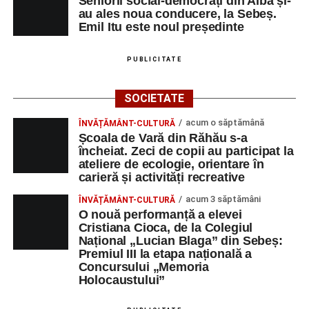
Seniorii social-democrați din Alba și-
au ales noua conducere, la Sebeș.
Emil Itu este noul președinte
PUBLICITATE
SOCIETATE
acum o săptămână
ÎNVĂȚĂMÂNT-CULTURĂ
Școala de Vară din Răhău s-a
încheiat. Zeci de copii au participat la
ateliere de ecologie, orientare în
carieră și activități recreative
acum 3 săptămâni
ÎNVĂȚĂMÂNT-CULTURĂ
O nouă performanță a elevei
Cristiana Cioca, de la Colegiul
Național „Lucian Blaga” din Sebeș:
Premiul III la etapa națională a
Concursului „Memoria
Holocaustului”