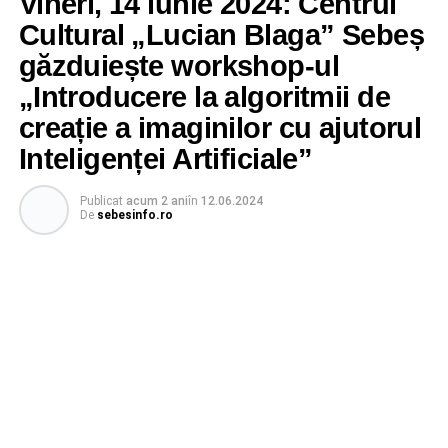
Vineri, 14 iunie 2024: Centrul
Cultural „Lucian Blaga” Sebeș
găzduiește workshop-ul
„Introducere la algoritmii de
creație a imaginilor cu ajutorul
Inteligenței Artificiale”
Publicat
acum 2 ani
în
12.06.2024
De
sebesinfo.ro