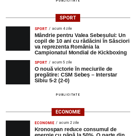
PUBLICITATE
SPORT
acum 4 zile
SPORT
Mândrie pentru Valea Sebeșului: Un
copil de 10 ani cu rădăcini în Săsciori
va reprezenta România la
Campionatul Mondial de Kickboxing
acum 5 zile
SPORT
O nouă victorie în meciurile de
pregătire: CSM Sebeș – Interstar
Sibiu 5-2 (2-0)
PUBLICITATE
ECONOMIE
acum 2 zile
ECONOMIE
Kronospan reduce consumul de
energie cu până la 50%. O parte din