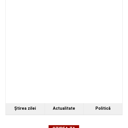
de a evolua împreună în fața publicului.
Organizatorii au transmis că recitalul de la Sebeș
reprezintă doar începutul unei serii de concerte care vor
Ştirea zilei
Actualitate
Politică
avea loc pe parcursul taberei, oferind comunității din
județul Alba ocazia de a descoperi tineri interpreți talentați
și de a lua parte la un veritabil schimb cultural prin