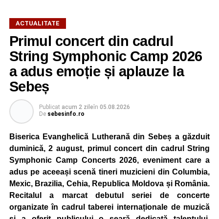
ACTUALITATE
Primul concert din cadrul
După două ediții organizate în Parcul Arini, competiția se
mută într-un nou decor, oferind participanților ocazia de a
String Symphonic Camp 2026
concura într-un cadru natural deosebit. Evenimentul este
a adus emoție și aplauze la
destinat copiilor și adolescenților cu vârste cuprinse între
Sebeș
5 și 18 ani, iar participarea este gratuită.
Publicat
acum 2 zile
în
05.08.2026
Organizatorii au pregătit trasee adaptate fiecărei categorii
De
sebesinfo.ro
de vârstă, astfel încât competiția să fie accesibilă atât
celor aflați la început de drum, cât și celor cu experiență în
Biserica Evanghelică Lutherană din Sebeș a găzduit
mountain bike. La finalul întrecerii, cei mai bine clasați
duminică, 2 august, primul concert din cadrul String
concurenți vor fi recompensați cu premii în bani și premii
Symphonic Camp Concerts 2026, eveniment care a
oferite de partenerii evenimentului.
adus pe aceeași scenă tineri muzicieni din Columbia,
Mexic, Brazilia, Cehia, Republica Moldova și România.
Înaintea zilei de concurs, participanții își vor putea ridica
Recitalul a marcat debutul seriei de concerte
numerele de concurs, confirma înscrierile online sau se
organizate în cadrul taberei internaționale de muzică
vor putea înscrie direct la competiție în cadrul Punctului
și a oferit publicului o seară dedicată talentului,