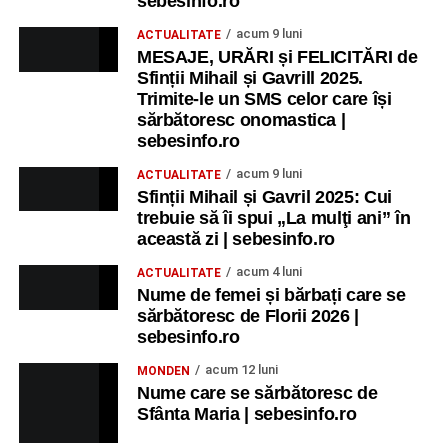
sebesinfo.ro
acum 9 luni
ACTUALITATE
MESAJE, URĂRI și FELICITĂRI de
Sfinții Mihail și Gavrill 2025.
Trimite-le un SMS celor care își
sărbătoresc onomastica |
sebesinfo.ro
acum 9 luni
ACTUALITATE
Sfinții Mihail și Gavril 2025: Cui
trebuie să îi spui „La mulţi ani” în
această zi | sebesinfo.ro
acum 4 luni
ACTUALITATE
Nume de femei și bărbați care se
sărbătoresc de Florii 2026 |
sebesinfo.ro
acum 12 luni
MONDEN
Nume care se sărbătoresc de
Sfânta Maria | sebesinfo.ro