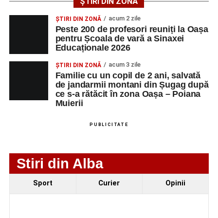
ȘTIRI DIN ZONĂ
spectatorii au răsplătit prestațiile cu aplauze îndelungate.
acum 2 zile
ȘTIRI DIN ZONĂ
Peste 200 de profesori reuniți la Oașa
pentru Școala de vară a Sinaxei
Educaționale 2026
acum 3 zile
ȘTIRI DIN ZONĂ
Familie cu un copil de 2 ani, salvată
de jandarmii montani din Șugag după
ce s-a rătăcit în zona Oașa – Poiana
Muierii
PUBLICITATE
Stiri din Alba
Evenimentul face parte din programul
String Symphonic
Sport
Curier
Opinii
Camp 2026
, proiect susținut de
Rotary Club Alba Iulia
,
care urmărește să ofere tinerilor muzicieni oportunitatea
de a se perfecționa, de a colabora cu artiști din alte țări și