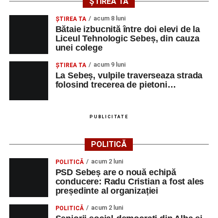
ȘTIREA TA
muzică.
acum 8 luni
ŞTIREA TA
Bătaie izbucnită între doi elevi de la
Liceul Tehnologic Sebeș, din cauza
unei colege
Adaugă-ne ca sursă preferată
acum 9 luni
ŞTIREA TA
La Sebeș, vulpile traverseaza strada
Urmărește-ne pe Google News
folosind trecerea de pietoni…
Ultimele știri din Sebeș
PUBLICITATE
Primăria Sebeș a decis să reducă intensitatea
iluminatului public pe timpul nopții, în contextul
POLITICĂ
apelului la economii al Guvernului Bolojan
acum 2 luni
POLITICĂ
Duminică, 23 august 2026, Râpa Roșie găzduiește
PSD Sebeș are o nouă echipă
cea de-a III-a ediție a concursului „CicloAventurier
conducere: Radu Cristian a fost ales
de Sebeș”
președinte al organizației
Primul concert din cadrul String Symphonic Camp
acum 2 luni
POLITICĂ
2026 a adus emoție și aplauze la Sebeș