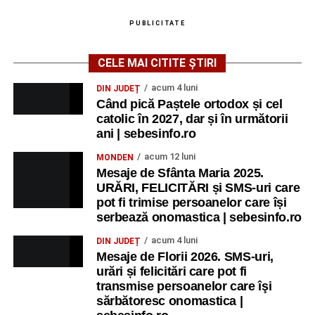
PUBLICITATE
CELE MAI CITITE ȘTIRI
acum 4 luni
DIN JUDEȚ
Când pică Paștele ortodox și cel
catolic în 2027, dar și în următorii
ani | sebesinfo.ro
acum 12 luni
MONDEN
Mesaje de Sfânta Maria 2025.
URĂRI, FELICITĂRI și SMS-uri care
pot fi trimise persoanelor care își
serbează onomastica | sebesinfo.ro
acum 4 luni
DIN JUDEȚ
Mesaje de Florii 2026. SMS-uri,
urări și felicitări care pot fi
transmise persoanelor care îşi
sărbătoresc onomastica |