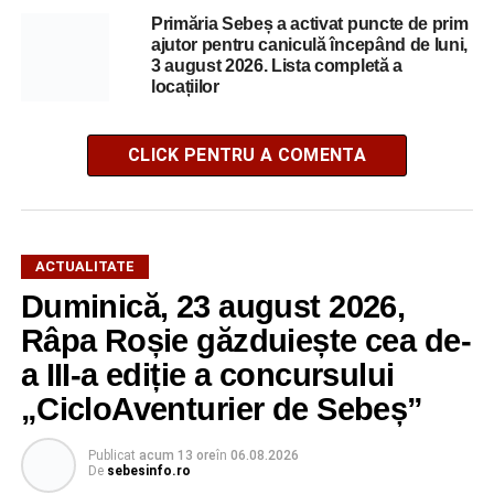
Primăria Sebeș a activat puncte de prim
ajutor pentru caniculă începând de luni,
3 august 2026. Lista completă a
locațiilor
CLICK PENTRU A COMENTA
ACTUALITATE
Duminică, 23 august 2026,
Râpa Roșie găzduiește cea de-
a III-a ediție a concursului
„CicloAventurier de Sebeș”
Publicat
acum 13 ore
în
06.08.2026
De
sebesinfo.ro