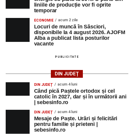
liniile de producție vor fi oprite
temporar
acum 2 zile
ECONOMIE
Locuri de muncă în Săsciori,
disponibile la 4 august 2026. AJOFM
Alba a publicat lista posturilor
vacante
PUBLICITATE
DIN JUDEȚ
acum 4 luni
DIN JUDEȚ
Când pică Paștele ortodox și cel
catolic în 2027, dar și în următorii ani
| sebesinfo.ro
acum 4 luni
DIN JUDEȚ
Mesaje de Paște. Urări și felicitări
pentru familie și prieteni |
sebesinfo.ro