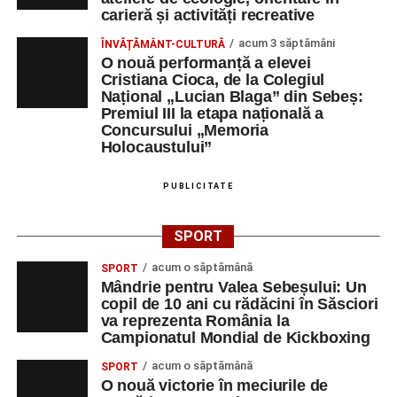
carieră și activități recreative
acum 3 săptămâni
ÎNVĂȚĂMÂNT-CULTURĂ
O nouă performanță a elevei
Cristiana Cioca, de la Colegiul
Național „Lucian Blaga” din Sebeș:
Premiul III la etapa națională a
Concursului „Memoria
Holocaustului”
PUBLICITATE
SPORT
acum o săptămână
SPORT
Mândrie pentru Valea Sebeșului: Un
copil de 10 ani cu rădăcini în Săsciori
va reprezenta România la
Campionatul Mondial de Kickboxing
acum o săptămână
SPORT
O nouă victorie în meciurile de