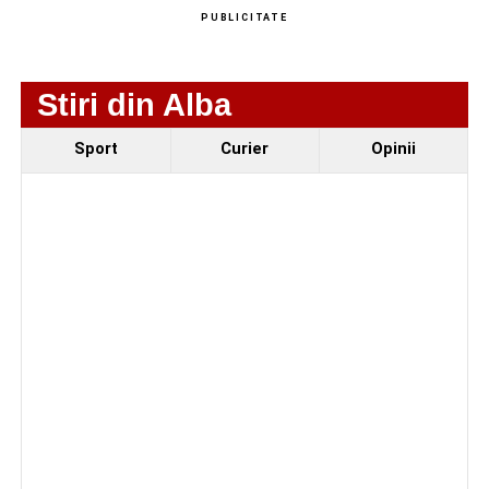
cățel a fost scos în siguranță de sub o stivă de
PUBLICITATE
bușteni
Stiri din Alba
Sport
Curier
Opinii