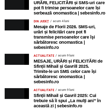
URĂRI, FELICITĂRI și SMS-uri care
pot fi trimise persoanelor care își
serbează onomastica | sebesinfo.ro
acum 4 luni
DIN JUDEȚ
Mesaje de Florii 2026. SMS-uri,
urări și felicitări care pot fi
transmise persoanelor care îşi
sărbătoresc onomastica |
sebesinfo.ro
acum 9 luni
ACTUALITATE
MESAJE, URĂRI și FELICITĂRI de
Sfinții Mihail și Gavrill 2025.
Trimite-le un SMS celor care își
sărbătoresc onomastica |
sebesinfo.ro
acum 9 luni
ACTUALITATE
Sfinții Mihail și Gavril 2025: Cui
trebuie să îi spui „La mulţi ani” în
această zi | sebesinfo.ro