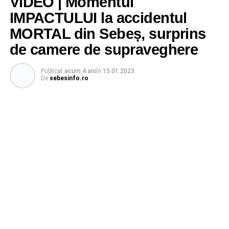
VIDEO | Momentul
IMPACTULUI la accidentul
MORTAL din Sebeș, surprins
de camere de supraveghere
Publicat
acum 4 ani
în
15.01.2023
De
sebesinfo.ro