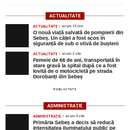
Potrivit informațiilor transmise de polițiști, în jurul orei
09:39, Poliția Municipiului Sebeș a fost sesizată, prin
ACTUALITATE
SNUAU 112, cu privire la producerea unui eveniment
rutier soldat cu victime.
acum 19 ore
ACTUALITATE
O nouă viață salvată de pompierii din
Sebeș. Un cățel a fost scos în
La fața locului s-au deplasat polițiștii rutieri, care au
siguranță de sub o stivă de bușteni
stabilit că un bărbat de 53 de ani, din Sebeș, conducea o
motocicletă pe direcția Daia Română – Sebeș. Acesta ar
acum 2 zile
ACTUALITATE
fi surprins și accidentat o femeie de 66 de ani, din Sebeș,
Femeie de 66 de ani, transportată în
stare gravă la spital după ce a fost
care traversa strada printr-un loc nepermis.
lovită de o motocicletă pe strada
Dorobanți din Sebeș
În urma impactului, femeia a suferit leziuni corporale
grave și a fost transportată la spital pentru acordarea de
PUBLICITATE
îngrijiri medicale de specialitate.
ADMINISTRAȚIE
Motociclistul a fost testat cu aparatul etilotest, rezultatul
fiind negativ.
acum 4 zile
ADMINISTRAȚIE
Primăria Sebeș a decis să reducă
Polițiștii continuă cercetările pentru stabilirea tuturor
intensitatea iluminatului public pe