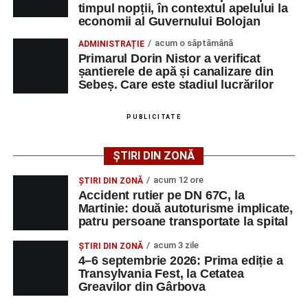
împrejurărilor în care s-a produs accidentul, în cadrul unui
timpul nopții, în contextul apelului la
economii al Guvernului Bolojan
dosar penal întocmit pentru săvârșirea infracțiunii de
vătămare corporală din culpă.
acum o săptămână
ADMINISTRAȚIE
Primarul Dorin Nistor a verificat
șantierele de apă și canalizare din
Sebeș. Care este stadiul lucrărilor
Adaugă-ne ca sursă preferată
PUBLICITATE
Urmărește-ne pe Google News
ȘTIRI DIN ZONĂ
Ultimele știri din Sebeș
acum 12 ore
ȘTIRI DIN ZONĂ
Accident rutier pe DN 67C, la
Accident rutier pe DN 67C, la Martinie: două
Martinie: două autoturisme implicate,
patru persoane transportate la spital
autoturisme implicate, patru persoane
transportate la spital
acum 3 zile
ȘTIRI DIN ZONĂ
4–6 septembrie 2026: Prima ediție a
Investiție majoră în energie verde la Sebeș:
Transylvania Fest, la Cetatea
centrală solară de 67,4 MWp și baterii de 181 MWh
Greavilor din Gârbova
O nouă viață salvată de pompierii din Sebeș. Un