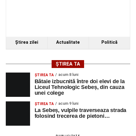
Ştirea zilei
Actualitate
Politică
ȘTIREA TA
acum 8 luni
ŞTIREA TA
Bătaie izbucnită între doi elevi de la
Liceul Tehnologic Sebeș, din cauza
unei colege
acum 9 luni
ŞTIREA TA
La Sebeș, vulpile traverseaza strada
folosind trecerea de pietoni…