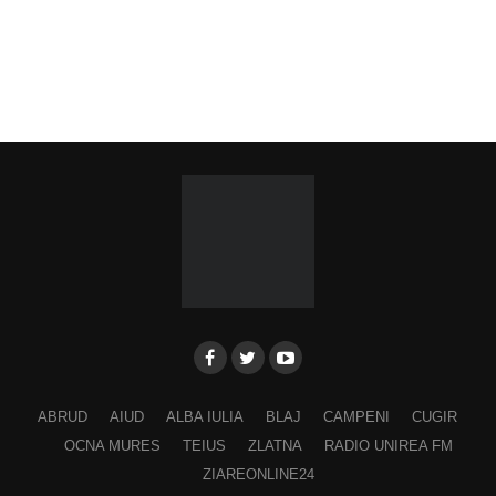
ABRUD
AIUD
ALBA IULIA
BLAJ
CAMPENI
CUGIR
OCNA MURES
TEIUS
ZLATNA
RADIO UNIREA FM
ZIAREONLINE24