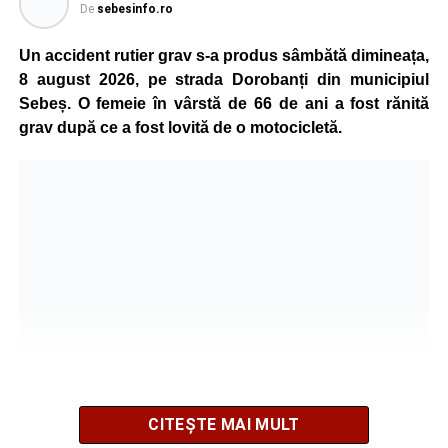
Adaugă-ne ca sursă preferată
De
sebesinfo.ro
Un accident rutier grav s-a produs sâmbătă dimineața,
Urmărește-ne pe Google News
8 august 2026, pe strada Dorobanți din municipiul
Sebeș. O femeie în vârstă de 66 de ani a fost rănită
Ultimele știri din Sebeș
grav după ce a fost lovită de o motocicletă.
Accident rutier pe DN 67C, la Martinie: două
autoturisme implicate, patru persoane
transportate la spital
Investiție majoră în energie verde la Sebeș:
centrală solară de 67,4 MWp și baterii de 181 MWh
O nouă viață salvată de pompierii din Sebeș. Un
cățel a fost scos în siguranță de sub o stivă de
bușteni
CITEȘTE MAI MULT