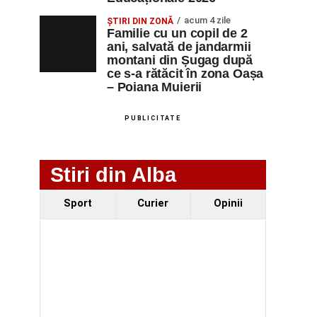
acum 4 zile
ȘTIRI DIN ZONĂ
Familie cu un copil de 2
ani, salvată de jandarmii
montani din Șugag după
ce s-a rătăcit în zona Oașa
– Poiana Muierii
PUBLICITATE
Stiri din Alba
Sport
Curier
Opinii