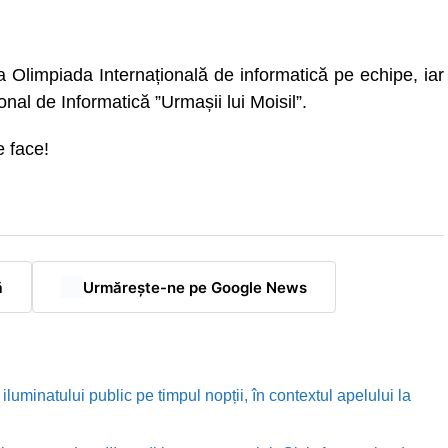
și la Olimpiada Internațională de informatică pe echipe, iar
nal de Informatică ”Urmașii lui Moisil”.
e face!
ă
Urmărește-ne pe Google News
luminatului public pe timpul nopții, în contextul apelului la