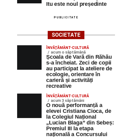
Itu este noul președinte
PUBLICITATE
SOCIETATE
ÎNVĂȚĂMÂNT-CULTURĂ
acum o săptămână
Școala de Vară din Răhău
s-a încheiat. Zeci de copii
au participat la ateliere de
ecologie, orientare în
carieră și activități
recreative
ÎNVĂȚĂMÂNT-CULTURĂ
acum 3 săptămâni
O nouă performanță a
elevei Cristiana Cioca, de
la Colegiul Național
„Lucian Blaga” din Sebeș:
Premiul III la etapa
națională a Concursului