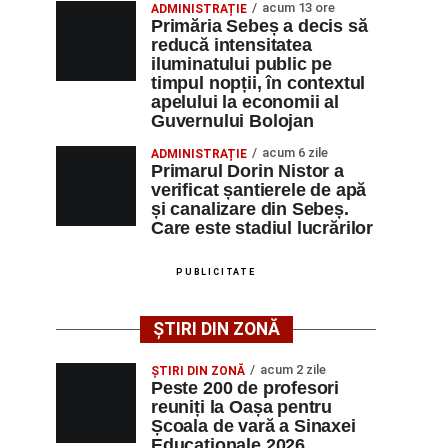
acum 13 ore
ADMINISTRAȚIE
Primăria Sebeș a decis să
reducă intensitatea
iluminatului public pe
timpul nopții, în contextul
apelului la economii al
Guvernului Bolojan
acum 6 zile
ADMINISTRAȚIE
Primarul Dorin Nistor a
verificat șantierele de apă
și canalizare din Sebeș.
Care este stadiul lucrărilor
PUBLICITATE
ȘTIRI DIN ZONĂ
acum 2 zile
ȘTIRI DIN ZONĂ
Peste 200 de profesori
reuniți la Oașa pentru
Școala de vară a Sinaxei
Educaționale 2026