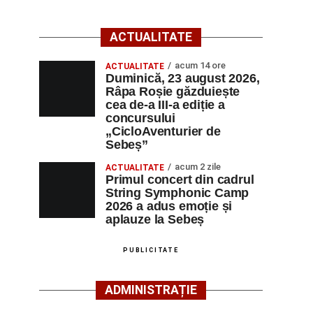
ACTUALITATE
acum 14 ore
ACTUALITATE
Duminică, 23 august 2026,
Râpa Roșie găzduiește
cea de-a III-a ediție a
concursului
„CicloAventurier de
Sebeș”
acum 2 zile
ACTUALITATE
Primul concert din cadrul
String Symphonic Camp
2026 a adus emoție și
aplauze la Sebeș
PUBLICITATE
ADMINISTRAȚIE