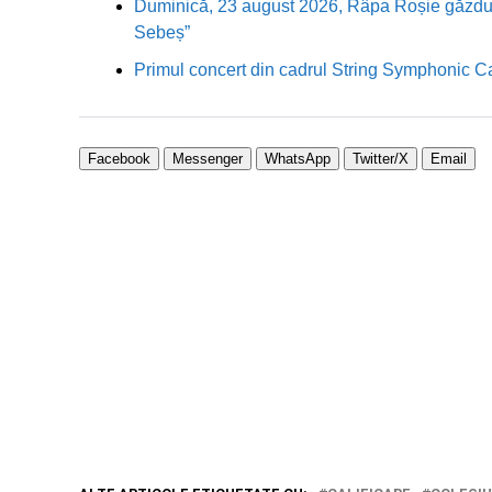
Duminică, 23 august 2026, Râpa Roșie găzduieș
Sebeș”
Primul concert din cadrul String Symphonic 
Facebook
Messenger
WhatsApp
Twitter/X
Email