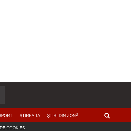
SPORT
ŞTIREA TA
ȘTIRI DIN ZONĂ
 DE COOKIES