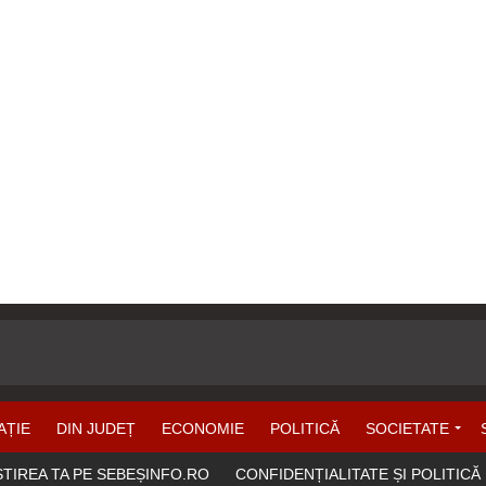
AȚIE
DIN JUDEȚ
ECONOMIE
POLITICĂ
SOCIETATE
ȘTIREA TA PE SEBEȘINFO.RO
CONFIDENȚIALITATE ȘI POLITICĂ