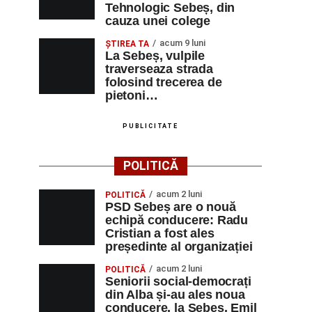
Tehnologic Sebeș, din
cauza unei colege
acum 9 luni
ŞTIREA TA
La Sebeș, vulpile
traverseaza strada
folosind trecerea de
pietoni…
PUBLICITATE
POLITICĂ
acum 2 luni
POLITICĂ
PSD Sebeș are o nouă
echipă conducere: Radu
Cristian a fost ales
președinte al organizației
acum 2 luni
POLITICĂ
Seniorii social-democrați
din Alba și-au ales noua
conducere, la Sebeș. Emil