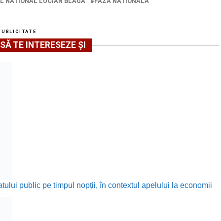
L NATIONAL LUCIAN BLAGA
FAZA NATIONALA
PUBLICITATE
SĂ TE INTERESEZE ȘI
ului public pe timpul nopții, în contextul apelului la economii