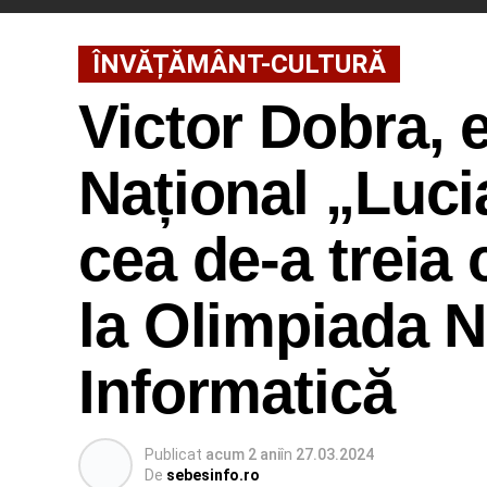
ÎNVĂȚĂMÂNT-CULTURĂ
Victor Dobra, e
Național „Luci
cea de-a treia 
la Olimpiada N
Informatică
Publicat
acum 2 ani
în
27.03.2024
De
sebesinfo.ro