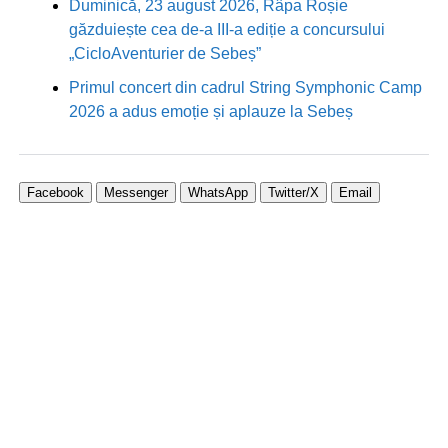
Duminică, 23 august 2026, Râpa Roșie
găzduiește cea de-a III-a ediție a concursului
„CicloAventurier de Sebeș”
Primul concert din cadrul String Symphonic Camp
2026 a adus emoție și aplauze la Sebeș
Facebook
Messenger
WhatsApp
Twitter/X
Email