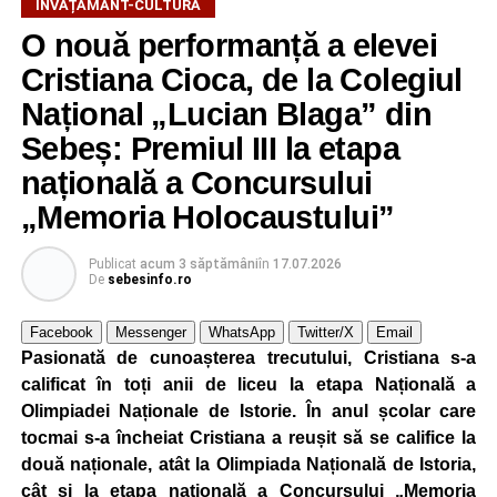
ÎNVĂȚĂMÂNT-CULTURĂ
tematice variate. În cadrul atelierului de ecologie, intitulat
O nouă performanță a elevei
„Mici Ecologiști”, aceștia au învățat despre protejarea
Cristiana Cioca, de la Colegiul
mediului și despre importanța adoptării unor
comportamente responsabile față de natură.
Național „Lucian Blaga” din
Sebeș: Premiul III la etapa
Educația rutieră a reprezentat o altă componentă a școlii
națională a Concursului
de vară, cei mici familiarizându-se cu regulile de circulație
și cu normele pe care trebuie să le respecte pentru a fi
„Memoria Holocaustului”
pietoni responsabili.
Publicat
acum 3 săptămâni
în
17.07.2026
Unul dintre cele mai apreciate momente a fost atelierul
De
sebesinfo.ro
„Vara Descoperirilor – Orientare în carieră”, unde copiii au
Facebook
Messenger
WhatsApp
Twitter/X
Email
participat la exerciții interactive menite să îi ajute să își
Pasionată de cunoașterea trecutului, Cristiana s-a
descopere calitățile, să își exprime aspirațiile și să ia
calificat în toți anii de liceu la etapa Națională a
contact cu principalele domenii de activitate și profesiile
Olimpiadei Naționale de Istorie. În anul școlar care
pe care și-ar putea dori să le urmeze în viitor.
tocmai s-a încheiat Cristiana a reușit să se califice la
Programul a inclus și activități de dexteritate manuală, în
două naționale, atât la Olimpiada Națională de Istoria,
cadrul cărora participanții au realizat desene și lucrări
cât și la etapa națională a Concursului „Memoria