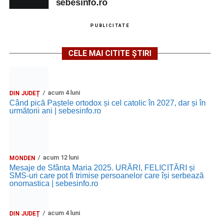
sebesinfo.ro
PUBLICITATE
CELE MAI CITITE ȘTIRI
acum 4 luni
DIN JUDEȚ
Când pică Paștele ortodox și cel catolic în 2027, dar și în
următorii ani | sebesinfo.ro
acum 12 luni
MONDEN
Mesaje de Sfânta Maria 2025. URĂRI, FELICITĂRI și
SMS-uri care pot fi trimise persoanelor care își serbează
onomastica | sebesinfo.ro
acum 4 luni
DIN JUDEȚ