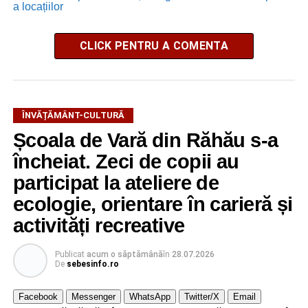
a locațiilor
CLICK PENTRU A COMENTA
ÎNVĂȚĂMÂNT-CULTURĂ
Școala de Vară din Răhău s-a
încheiat. Zeci de copii au
participat la ateliere de
ecologie, orientare în carieră și
activități recreative
Publicat
acum o săptămână
în
28.07.2026
De
sebesinfo.ro
Facebook
Messenger
WhatsApp
Twitter/X
Email