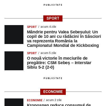
PUBLICITATE
SPORT
acum 4 zile
SPORT
Mândrie pentru Valea Sebeșului: Un
copil de 10 ani cu rădăcini în Săsciori
va reprezenta România la
Campionatul Mondial de Kickboxing
acum 5 zile
SPORT
O nouă victorie în meciurile de
pregătire: CSM Sebeș – Interstar
Sibiu 5-2 (2-0)
PUBLICITATE
ECONOMIE
acum 2 zile
ECONOMIE
Kronospan reduce consumul de