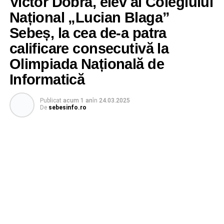
Victor Dobra, elev al Colegiului
Național „Lucian Blaga”
Sebeș, la cea de-a patra
calificare consecutivă la
Olimpiada Națională de
Informatică
Publicat
acum 1 an
în
24.03.2025
De
sebesinfo.ro