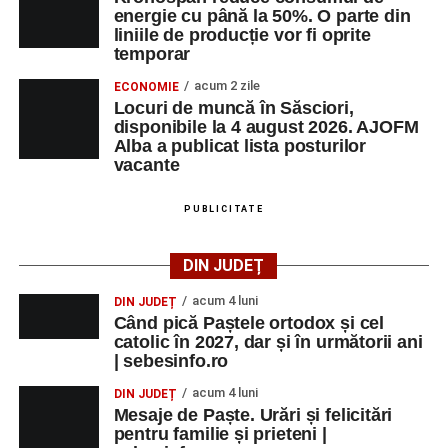
energie cu până la 50%. O parte din
liniile de producție vor fi oprite
temporar
acum 2 zile
ECONOMIE
Locuri de muncă în Săsciori,
disponibile la 4 august 2026. AJOFM
Alba a publicat lista posturilor
vacante
PUBLICITATE
DIN JUDEȚ
acum 4 luni
DIN JUDEȚ
Când pică Paștele ortodox și cel
catolic în 2027, dar și în următorii ani
| sebesinfo.ro
acum 4 luni
DIN JUDEȚ
Mesaje de Paște. Urări și felicitări
pentru familie și prieteni |