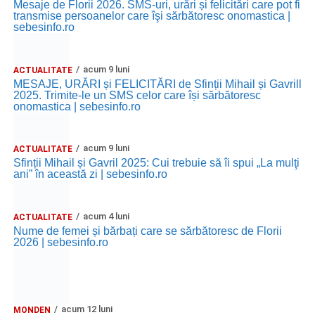
Mesaje de Florii 2026. SMS-uri, urări și felicitări care pot fi
transmise persoanelor care îşi sărbătoresc onomastica |
sebesinfo.ro
acum 9 luni
ACTUALITATE
MESAJE, URĂRI și FELICITĂRI de Sfinții Mihail și Gavrill
2025. Trimite-le un SMS celor care își sărbătoresc
onomastica | sebesinfo.ro
acum 9 luni
ACTUALITATE
Sfinții Mihail și Gavril 2025: Cui trebuie să îi spui „La mulţi
ani” în această zi | sebesinfo.ro
acum 4 luni
ACTUALITATE
Nume de femei și bărbați care se sărbătoresc de Florii
2026 | sebesinfo.ro
acum 12 luni
MONDEN