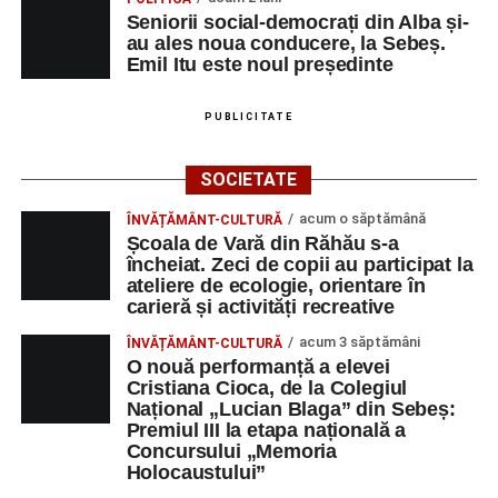
Seniorii social-democrați din Alba și-
au ales noua conducere, la Sebeș.
Emil Itu este noul președinte
PUBLICITATE
SOCIETATE
acum o săptămână
ÎNVĂȚĂMÂNT-CULTURĂ
Școala de Vară din Răhău s-a
încheiat. Zeci de copii au participat la
ateliere de ecologie, orientare în
carieră și activități recreative
acum 3 săptămâni
ÎNVĂȚĂMÂNT-CULTURĂ
O nouă performanță a elevei
Cristiana Cioca, de la Colegiul
Național „Lucian Blaga” din Sebeș:
Premiul III la etapa națională a
Concursului „Memoria
Holocaustului”