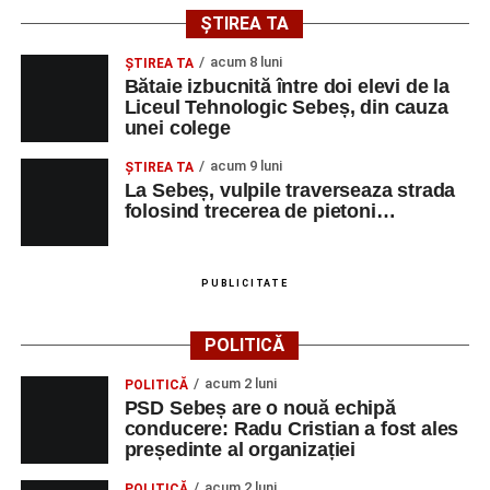
ȘTIREA TA
acum 8 luni
ŞTIREA TA
Bătaie izbucnită între doi elevi de la
Liceul Tehnologic Sebeș, din cauza
unei colege
acum 9 luni
ŞTIREA TA
La Sebeș, vulpile traverseaza strada
folosind trecerea de pietoni…
PUBLICITATE
POLITICĂ
acum 2 luni
POLITICĂ
PSD Sebeș are o nouă echipă
conducere: Radu Cristian a fost ales
președinte al organizației
acum 2 luni
POLITICĂ