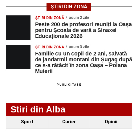
ȘTIRI DIN ZONĂ
Urmărește-ne pe Google News
Facebook
Messenger
WhatsApp
Twitter/X
Email
acum 2 zile
ȘTIRI DIN ZONĂ
Peste 200 de profesori reuniți la Oașa
Ultimele știri din Sebeș
pentru Școala de vară a Sinaxei
Educaționale 2026
Primăria Sebeș a decis să reducă intensitatea
acum 3 zile
ȘTIRI DIN ZONĂ
iluminatului public pe timpul nopții, în contextul
Familie cu un copil de 2 ani, salvată
apelului la economii al Guvernului Bolojan
de jandarmii montani din Șugag după
ce s-a rătăcit în zona Oașa – Poiana
Duminică, 23 august 2026, Râpa Roșie găzduiește
Muierii
cea de-a III-a ediție a concursului „CicloAventurier
de Sebeș”
PUBLICITATE
Primul concert din cadrul String Symphonic Camp
2026 a adus emoție și aplauze la Sebeș
Stiri din Alba
Sport
Curier
Opinii
Facebook
Messenger
WhatsApp
Twitter/X
Email