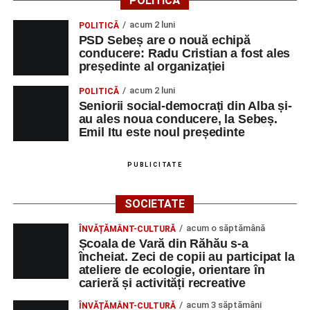
POLITICĂ
ține loc de caracter, de omenie. Voi păstra gândul ferm că
acum 2 luni
POLITICĂ
omul sfințește locul.”
(Prof. Ciobanu Crenguța Vasilica)
PSD Sebeș are o nouă echipă
conducere: Radu Cristian a fost ales
„O mare familie, o comunitate pentru trup, minte și suflet,
președinte al organizației
un mod de a lua o gură de aer într-un bombardament
acum 2 luni
POLITICĂ
informatic, mediatic și psihologic.”
(Prof. Boncea Niculina
Seniorii social-democrați din Alba și-
Maria)
au ales noua conducere, la Sebeș.
Emil Itu este noul președinte
„Voi merge acasă cu gândul că educația și nu numai are
la bază doi piloni: OMUL SFINȚEȘTE LOCUL și VORBA
PUBLICITATE
DULCE MULT ADUCE. De la elev până la părinte și mai
apoi în viața noastră, modul de adresare, tonul și gestica
SOCIETATE
sunt vitale.”
(Prof. Ciura Marinela)
acum o săptămână
ÎNVĂȚĂMÂNT-CULTURĂ
Privind spre ediția următoare
Școala de Vară din Răhău s-a
încheiat. Zeci de copii au participat la
În încheierea evenimentului, organizatorii au anunțat tema
ateliere de ecologie, orientare în
carieră și activități recreative
ediției din 2027, dedicată relației dintre caracter, valori și
educație. După trei ediții care au abordat comunicarea
acum 3 săptămâni
ÎNVĂȚĂMÂNT-CULTURĂ