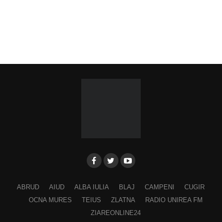
ABRUD
AIUD
ALBA IULIA
BLAJ
CAMPENI
CUGIR
OCNA MURES
TEIUS
ZLATNA
RADIO UNIREA FM
ZIAREONLINE24