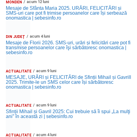
acum 12 luni
MONDEN
Mesaje de Sfânta Maria 2025. URĂRI, FELICITĂRI și
SMS-uri care pot fi trimise persoanelor care își serbează
onomastica | sebesinfo.ro
acum 4 luni
DIN JUDEȚ
Mesaje de Florii 2026. SMS-uri, urări și felicitări care pot fi
transmise persoanelor care îşi sărbătoresc onomastica |
sebesinfo.ro
acum 9 luni
ACTUALITATE
MESAJE, URĂRI și FELICITĂRI de Sfinții Mihail și Gavrill
2025. Trimite-le un SMS celor care își sărbătoresc
onomastica | sebesinfo.ro
acum 9 luni
ACTUALITATE
Sfinții Mihail și Gavril 2025: Cui trebuie să îi spui „La mulţi
ani” în această zi | sebesinfo.ro
acum 4 luni
ACTUALITATE