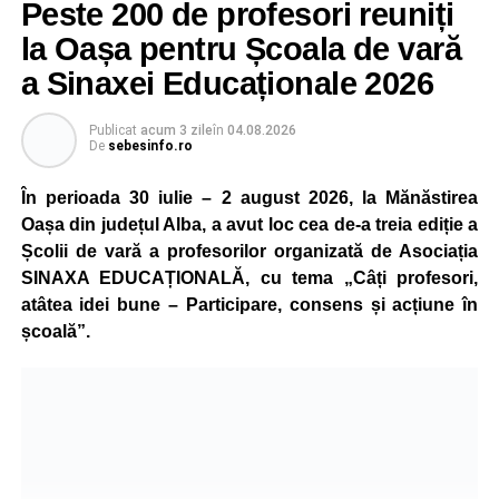
Peste 200 de profesori reuniți
la Oașa pentru Școala de vară
a Sinaxei Educaționale 2026
Publicat
acum 3 zile
în
04.08.2026
De
sebesinfo.ro
În perioada 30 iulie – 2 august 2026, la Mănăstirea
Oașa din județul Alba, a avut loc cea de-a treia ediție a
Școlii de vară a profesorilor organizată de Asociația
SINAXA EDUCAȚIONALĂ, cu tema „Câți profesori,
atâtea idei bune – Participare, consens și acțiune în
școală”.