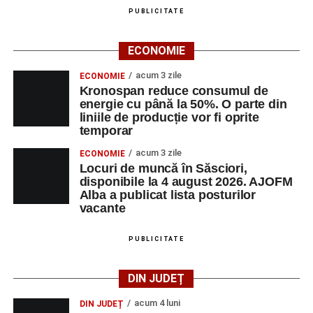
PUBLICITATE
Adaugă-ne ca sursă preferată
ECONOMIE
Urmărește-ne pe Google News
acum 3 zile
ECONOMIE
Kronospan reduce consumul de
Ultimele știri din Sebeș
energie cu până la 50%. O parte din
liniile de producție vor fi oprite
Primăria Sebeș a decis să reducă intensitatea
temporar
iluminatului public pe timpul nopții, în contextul
acum 3 zile
ECONOMIE
apelului la economii al Guvernului Bolojan
Locuri de muncă în Săsciori,
disponibile la 4 august 2026. AJOFM
Duminică, 23 august 2026, Râpa Roșie găzduiește
Alba a publicat lista posturilor
cea de-a III-a ediție a concursului „CicloAventurier
vacante
de Sebeș”
PUBLICITATE
Primul concert din cadrul String Symphonic Camp
2026 a adus emoție și aplauze la Sebeș
DIN JUDEȚ
acum 4 luni
DIN JUDEȚ