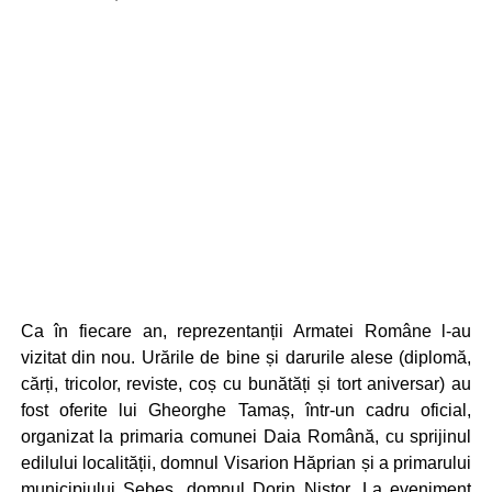
Ca în fiecare an, reprezentanții Armatei Române l-au
vizitat din nou. Urările de bine și darurile alese (diplomă,
cărți, tricolor, reviste, coș cu bunătăți și tort aniversar) au
fost oferite lui Gheorghe Tamaș, într-un cadru oficial,
organizat la primaria comunei Daia Română, cu sprijinul
edilului localității, domnul Visarion Hăprian și a primarului
municipiului Sebeș, domnul Dorin Nistor. La eveniment