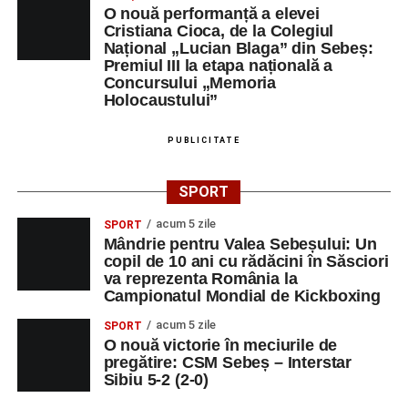
didactică, dinamica diferențelor, participarea și luarea
O nouă performanță a elevei
Cristiana Cioca, de la Colegiul
deciziilor, comunitatea Sinaxa Educațională își propune
Național „Lucian Blaga” din Sebeș:
să revină la întrebările fundamentale despre valorile care
Premiul III la etapa națională a
stau la baza actului educațional și despre rolul
Concursului „Memoria
profesorului în formarea caracterului tinerilor.
Holocaustului”
Despre comunitatea Sinaxa Educațională
PUBLICITATE
Asociația
„Sinaxa Educațională”
este o comunitate de
SPORT
profesori, dedicată susținerii unei educații centrate pe
valorile creștin-ortodoxe și pe formarea caracterului
acum 5 zile
SPORT
Mândrie pentru Valea Sebeșului: Un
elevilor. Născută din experiența duhovnicească și
copil de 10 ani cu rădăcini în Săsciori
formativă a Mănăstirii Oașa, Sinaxa își propune să
va reprezenta România la
sprijine profesorii în regăsirea motivației interioare,
Campionatul Mondial de Kickboxing
oferindu-le nu doar instrumente metodice actuale, ci și
acum 5 zile
SPORT
contexte de sprijin reciproc, colaborare și reconectare la
O nouă victorie în meciurile de
vocația pedagogică autentică.
pregătire: CSM Sebeș – Interstar
Sibiu 5-2 (2-0)