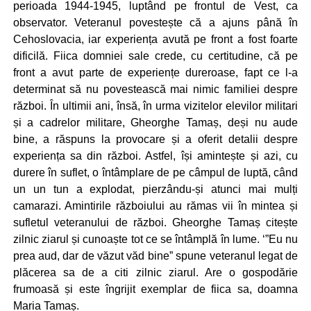
perioada 1944-1945, luptând pe frontul de Vest, ca
observator. Veteranul povestește că a ajuns până în
Cehoslovacia, iar experiența avută pe front a fost foarte
dificilă. Fiica domniei sale crede, cu certitudine, că pe
front a avut parte de experiențe dureroase, fapt ce l-a
determinat să nu povestească mai nimic familiei despre
război. În ultimii ani, însă, în urma vizitelor elevilor militari
și a cadrelor militare, Gheorghe Tamaș, deși nu aude
bine, a răspuns la provocare și a oferit detalii despre
experiența sa din război. Astfel, își amintește și azi, cu
durere în suflet, o întâmplare de pe câmpul de luptă, când
un un tun a explodat, pierzându-și atunci mai mulți
camarazi. Amintirile războiului au rămas vii în mintea și
sufletul veteranului de război. Gheorghe Tamaș citește
zilnic ziarul și cunoaște tot ce se întâmplă în lume. ‘”Eu nu
prea aud, dar de văzut văd bine” spune veteranul legat de
plăcerea sa de a citi zilnic ziarul. Are o gospodărie
frumoasă și este îngrijit exemplar de fiica sa, doamna
Maria Tamaș.