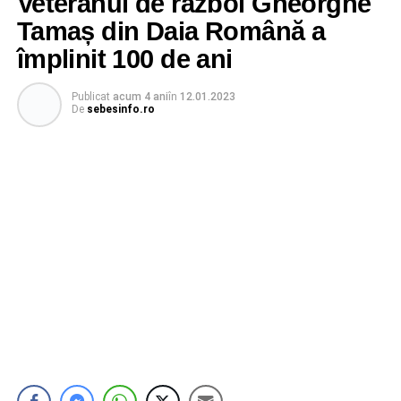
Veteranul de război Gheorghe
Tamaș din Daia Română a
împlinit 100 de ani
Publicat
acum 4 ani
în
12.01.2023
De
sebesinfo.ro