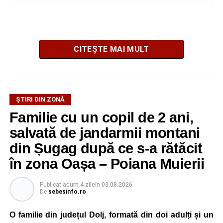
CITEȘTE MAI MULT
La ediția din acest an au participat peste 200 de cadre
ȘTIRI DIN ZONĂ
didactice din întreaga țară. Printre participanți s-au aflat
Familie cu un copil de 2 ani,
profesori debutanți, profesori cu experiență, inspectori
școlari, directori de școli, consilieri școlari, educatori și
salvată de jandarmii montani
învățători, reprezentând aproape toate disciplinele din
din Șugag după ce s-a rătăcit
sistemul de învățământ.
în zona Oașa – Poiana Muierii
Participare, consens și asumare în școală
Publicat
acum 4 zile
în
03.08.2026
De
sebesinfo.ro
Tema ediției din acest an a pornit de la convingerea că
școala românească dispune de una dintre cele mai
O familie din județul Dolj, formată din doi adulți și un
importante resurse: experiența profesorilor. Provocarea nu