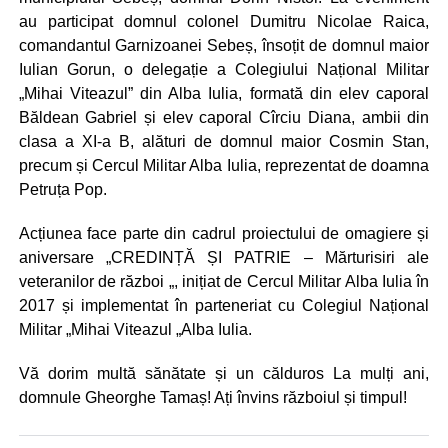
au participat domnul colonel Dumitru Nicolae Raica,
comandantul Garnizoanei Sebeș, însoțit de domnul maior
Iulian Gorun, o delegație a Colegiului Național Militar
„Mihai Viteazul” din Alba Iulia, formată din elev caporal
Băldean Gabriel și elev caporal Cîrciu Diana, ambii din
clasa a XI-a B, alături de domnul maior Cosmin Stan,
precum și Cercul Militar Alba Iulia, reprezentat de doamna
Petruța Pop.
Acțiunea face parte din cadrul proiectului de omagiere și
aniversare „CREDINȚĂ ȘI PATRIE – Mărturisiri ale
veteranilor de război „, inițiat de Cercul Militar Alba Iulia în
2017 și implementat în parteneriat cu Colegiul Național
Militar „Mihai Viteazul „Alba Iulia.
Vă dorim multă sănătate și un călduros La mulți ani,
domnule Gheorghe Tamaș! Ați învins războiul și timpul!