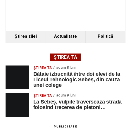
Ştirea zilei
Actualitate
Politică
ȘTIREA TA
acum 8 luni
ŞTIREA TA
Bătaie izbucnită între doi elevi de la
Liceul Tehnologic Sebeș, din cauza
unei colege
acum 9 luni
ŞTIREA TA
La Sebeș, vulpile traverseaza strada
folosind trecerea de pietoni…
PUBLICITATE