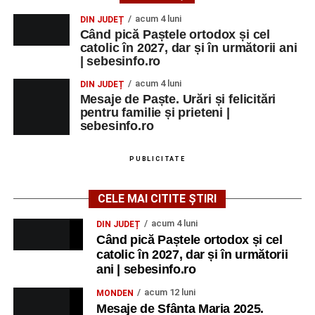
acum 4 luni
DIN JUDEȚ
Când pică Paștele ortodox și cel
catolic în 2027, dar și în următorii ani
| sebesinfo.ro
acum 4 luni
DIN JUDEȚ
Mesaje de Paște. Urări și felicitări
pentru familie și prieteni |
sebesinfo.ro
PUBLICITATE
CELE MAI CITITE ȘTIRI
acum 4 luni
DIN JUDEȚ
Când pică Paștele ortodox și cel
catolic în 2027, dar și în următorii
ani | sebesinfo.ro
acum 12 luni
MONDEN
Mesaje de Sfânta Maria 2025.