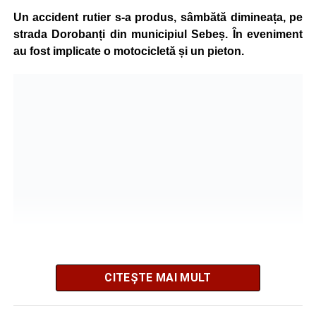
grave și a fost transportată la spital pentru acordarea de
Un accident rutier s-a produs, sâmbătă dimineața, pe
îngrijiri medicale de specialitate.
strada Dorobanți din municipiul Sebeș. În eveniment
au fost implicate o motocicletă și un pieton.
Motociclistul a fost testat cu aparatul etilotest, rezultatul
fiind negativ.
Polițiștii continuă cercetările pentru stabilirea tuturor
împrejurărilor în care s-a produs accidentul, în cadrul unui
dosar penal întocmit pentru săvârșirea infracțiunii de
vătămare corporală din culpă.
Adaugă-ne ca sursă preferată
Urmărește-ne pe Google News
CITEȘTE MAI MULT
Potrivit informațiilor transmise de pompieri, o femeie de 66
Ultimele știri din Sebeș
de ani, din municipiul Sebeș, a fost găsită inconștientă în