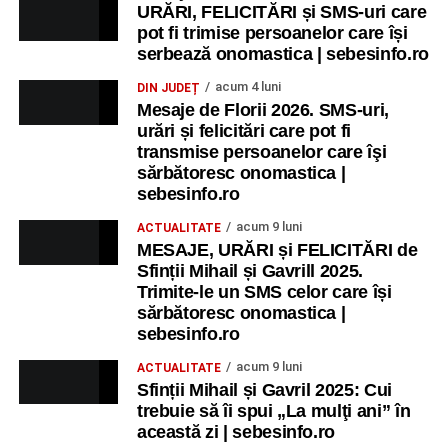
URĂRI, FELICITĂRI și SMS-uri care
pot fi trimise persoanelor care își
serbează onomastica | sebesinfo.ro
acum 4 luni
DIN JUDEȚ
Mesaje de Florii 2026. SMS-uri,
urări și felicitări care pot fi
transmise persoanelor care îşi
sărbătoresc onomastica |
sebesinfo.ro
acum 9 luni
ACTUALITATE
MESAJE, URĂRI și FELICITĂRI de
Sfinții Mihail și Gavrill 2025.
Trimite-le un SMS celor care își
sărbătoresc onomastica |
sebesinfo.ro
acum 9 luni
ACTUALITATE
Sfinții Mihail și Gavril 2025: Cui
trebuie să îi spui „La mulţi ani” în
această zi | sebesinfo.ro