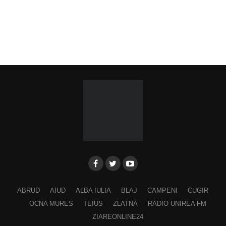
ABRUD
AIUD
ALBA IULIA
BLAJ
CAMPENI
CUGIR
OCNA MURES
TEIUS
ZLATNA
RADIO UNIREA FM
ZIAREONLINE24