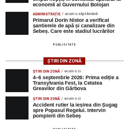
economii al Guvernului Bolojan
acum o săptămână
ADMINISTRAȚIE
Urmărește-ne pe Google News
Primarul Dorin Nistor a verificat
șantierele de apă și canalizare din
Sebeș. Care este stadiul lucrărilor
Ultimele știri din Sebeș
Femeie de 66 de ani, transportată în stare gravă la
PUBLICITATE
spital după ce a fost lovită de o motocicletă pe
strada Dorobanți din Sebeș
ȘTIRI DIN ZONĂ
Accident pe strada Dorobanți din Sebeș: fermeie
acum o zi
ȘTIRI DIN ZONĂ
de 66 de ani rănită grav, după ce a fost lovită de o
4–6 septembrie 2026: Prima ediție a
motocicletă
Transylvania Fest, la Cetatea
Greavilor din Gârbova
4–6 septembrie 2026: Prima ediție a Transylvania
Fest, la Cetatea Greavilor din Gârbova
acum o zi
ȘTIRI DIN ZONĂ
Accident rutier la ieșirea din Șugag
spre Popasul Regelui. Intervin
pompierii din Sebeș