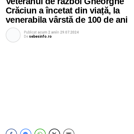
Veteranul de război Gheorghe
Crăciun a încetat din viață, la
venerabila vârstă de 100 de ani
Publicat
acum 2 ani
în
29.07.2024
De
sebesinfo.ro