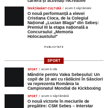
carieră și activități recreative
acum 3 săptămâni
ÎNVĂȚĂMÂNT-CULTURĂ
O nouă performanță a elevei
Cristiana Cioca, de la Colegiul
Național „Lucian Blaga” din Sebeș:
Premiul III la etapa națională a
Concursului „Memoria
Holocaustului”
PUBLICITATE
SPORT
acum 6 zile
SPORT
Mândrie pentru Valea Sebeșului: Un
copil de 10 ani cu rădăcini în Săsciori
va reprezenta România la
Campionatul Mondial de Kickboxing
acum o săptămână
SPORT
O nouă victorie în meciurile de
pregătire: CSM Sebeș – Interstar