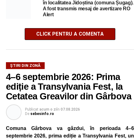
în localitatea Jidoștina (comuna Șugag).
A fost transmis mesaj de avertizare RO
Alert
CLICK PENTRU A COMENTA
ȘTIRI DIN ZONĂ
4–6 septembrie 2026: Prima
ediție a Transylvania Fest, la
Cetatea Greavilor din Gârbova
Publicat
acum o zi
în
07.08.2026
De
sebesinfo.ro
Comuna Gârbova va găzdui, în perioada 4–6
septembrie 2026, prima ediție a Transylvania Fest, un