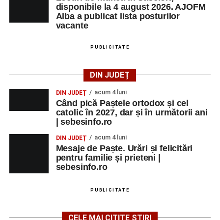
disponibile la 4 august 2026. AJOFM
Alba a publicat lista posturilor
vacante
PUBLICITATE
DIN JUDEȚ
acum 4 luni
DIN JUDEȚ
Când pică Paștele ortodox și cel
catolic în 2027, dar și în următorii ani
| sebesinfo.ro
acum 4 luni
DIN JUDEȚ
Mesaje de Paște. Urări și felicitări
pentru familie și prieteni |
sebesinfo.ro
PUBLICITATE
CELE MAI CITITE ȘTIRI