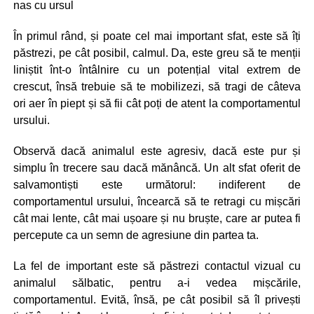
nas cu ursul
În primul rând, și poate cel mai important sfat, este să îți
păstrezi, pe cât posibil, calmul. Da, este greu să te menții
liniștit înt-o întâlnire cu un potențial vital extrem de
crescut, însă trebuie să te mobilizezi, să tragi de câteva
ori aer în piept și să fii cât poți de atent la comportamentul
ursului.
Observă dacă animalul este agresiv, dacă este pur și
simplu în trecere sau dacă mănâncă. Un alt sfat oferit de
salvamontiști este următorul: indiferent de
comportamentul ursului, încearcă să te retragi cu mișcări
cât mai lente, cât mai ușoare și nu bruște, care ar putea fi
percepute ca un semn de agresiune din partea ta.
La fel de important este să păstrezi contactul vizual cu
animalul sălbatic, pentru a-i vedea mișcările,
comportamentul. Evită, însă, pe cât posibil să îl privești