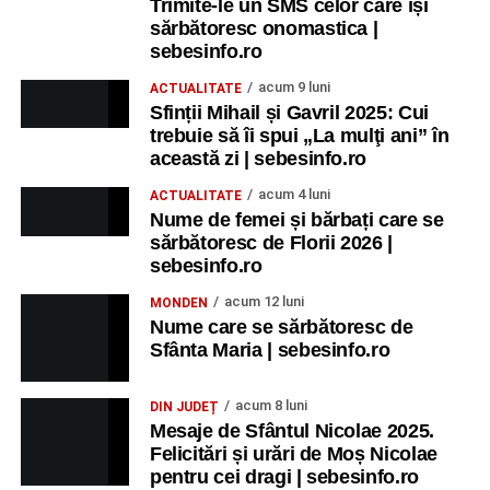
Trimite-le un SMS celor care își
sărbătoresc onomastica |
sebesinfo.ro
acum 9 luni
ACTUALITATE
Sfinții Mihail și Gavril 2025: Cui
trebuie să îi spui „La mulţi ani” în
această zi | sebesinfo.ro
acum 4 luni
ACTUALITATE
Nume de femei și bărbați care se
sărbătoresc de Florii 2026 |
sebesinfo.ro
acum 12 luni
MONDEN
Nume care se sărbătoresc de
Sfânta Maria | sebesinfo.ro
acum 8 luni
DIN JUDEȚ
Mesaje de Sfântul Nicolae 2025.
Felicitări și urări de Moș Nicolae
pentru cei dragi | sebesinfo.ro