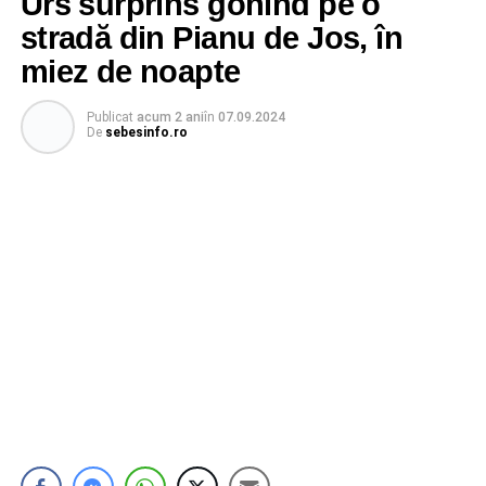
Urs surprins gonind pe o
stradă din Pianu de Jos, în
miez de noapte
Publicat
acum 2 ani
în
07.09.2024
De
sebesinfo.ro