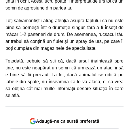
țintă în ochi. Acest lucru poate fi interpretat de urs tot ca un
semn de agresiune din partea ta.
Toți salvamontiștii atrag atenția asupra faptului că nu este
bine să pornești într-o drumeție singur, fără a fi însoțit de
măcar 1-2 parteneri de drum. De asemenea, rucsacul tău
ar trebui să conțină un fluier și un spray de urs, pe care îl
poți cumpăra din magazinele de specialitate.
Totodată, trebuie să știi că, dacă ursul înaintează spre
tine, nu este neapărat un semn că urmează un atac, însă
e bine să fii precaut. La fel, dacă animalul se ridică pe
labele din spate, nu înseamnă că te va ataca, ci că vrea
să obțină cât mai multe informații despre situația în care
se află.
Adaugă-ne ca sursă preferată