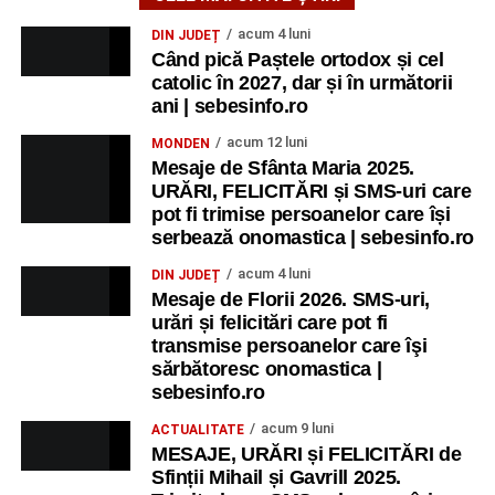
acum 4 luni
DIN JUDEȚ
Când pică Paștele ortodox și cel
catolic în 2027, dar și în următorii
ani | sebesinfo.ro
acum 12 luni
MONDEN
Mesaje de Sfânta Maria 2025.
URĂRI, FELICITĂRI și SMS-uri care
pot fi trimise persoanelor care își
serbează onomastica | sebesinfo.ro
acum 4 luni
DIN JUDEȚ
Mesaje de Florii 2026. SMS-uri,
urări și felicitări care pot fi
transmise persoanelor care îşi
sărbătoresc onomastica |
sebesinfo.ro
acum 9 luni
ACTUALITATE
MESAJE, URĂRI și FELICITĂRI de
Sfinții Mihail și Gavrill 2025.