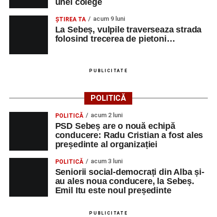
unei colege
acum 9 luni
ŞTIREA TA
La Sebeș, vulpile traverseaza strada
folosind trecerea de pietoni…
PUBLICITATE
POLITICĂ
acum 2 luni
POLITICĂ
PSD Sebeș are o nouă echipă
conducere: Radu Cristian a fost ales
președinte al organizației
acum 3 luni
POLITICĂ
Seniorii social-democrați din Alba și-
au ales noua conducere, la Sebeș.
Emil Itu este noul președinte
PUBLICITATE