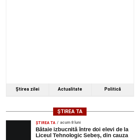
Ştirea zilei
Actualitate
Politică
ȘTIREA TA
acum 8 luni
ŞTIREA TA
Bătaie izbucnită între doi elevi de la
Liceul Tehnologic Sebeș, din cauza